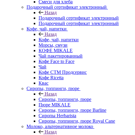
Смеси для хлеба
Подарочный сертификат электронный
Назад
Подарочный сертификат электронный
Подарочный сертификат электронный
Кофе, чай, напитки
Назад
Кофе, чай, напитки
Морсы, смузи
КОФЕ MIKALE
Чай пакетированный
Кофе Face to Face
Чай
Кофе СТМ Продсервис
Кофе Ricetta
Квас
Сиропы, топпинги, пюре
Назад
Сиропы, топпинги, пюре
Пюре MIKALE
Сиропы, топпинги, пюре Barline
Сиропы Herbarista
Сиропы, топпинги, пюре Royal Cane
Молоко, альтернативное молоко
Назад