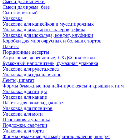
Смеси для выпечки
Смеси для крема, безе
Сыр творожный
Упаковка
Упаковка для капкейков и мусс.пирожных
Упаковка для макарон, эклеров,зефира
Упаковка для шоколада, конфет, клубники
Коробки для многоярусных и больших тортов
Пакеты
Порционные десерты
Акриловые, деревянные, ЛХДФ подложки
Бумажный наполнитель, бумажная упаковка
Упаковка для рулета,кекса
Упаковка для еды на вынос
Ленты, шпагат
Формы бумажные под пай-пирог,кексы и крышки к ним
Упаковка для пиццы
Упаковка для канапе
Пакеты для шоколада,конфет
Упаковка для пряников
Упаковка для моти
Пластиковая упаковка
Подложки, салфетки
Упаковка для торта
Формы бумажные для маффинов, эклеров, конфет