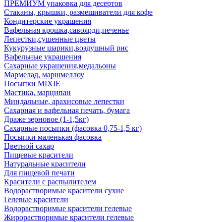
ПРЕМИУМ упаковка для десертов
Стаканы, крышки, размешиватели для кофе
Кондитерские украшения
Вафельная крошка,савоярди,печенье
Лепестки,сушенные цветы
Кукурузные шарики,воздушный рис
Вафельные украшения
Сахарные украшения,медальоны
Мармелад, маршмеллоу
Посыпки MIXIE
Мастика, марципан
Миндальные, арахисовые лепестки
Сахарная и вафельная печать, бумага
Драже зерновое (1-1,5кг)
Сахарные посыпки (фасовка 0,75-1,5 кг)
Посыпки маленькая фасовка
Цветной сахар
Пищевые красители
Натуральные красители
Для пищевой печати
Красители с распылителем
Водорастворимые красители сухие
Гелевые красители
Водорастворимые красители гелевые
Жирорастворимые красители гелевые