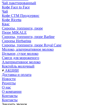
Чай пакетированный
Кофе Face to Face
Чай
Кофе СТМ Продсервис
Кофе Ricetta
Квас
Сиропы, топпинги, пюре
Пюре MIKALE
Сиропы, топпинги, пюре Barline
Сиропы Herbarista
Сиропы, топпинги, пюре Royal Cane
Молоко, альтернативное молоко
Цельное, сухое молоко
Смеси для мороженого
Альтернативное молоко
Коктейль молочный
АКЦИИ
Доставка и оплата
Новости
Рецепты
О нас
О компании
Контакты
Контакты
Заказать звонок