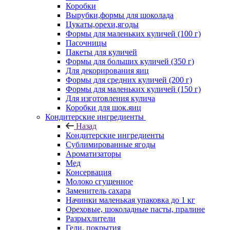
Коробки
Вырубки,формы для шоколада
Цукаты,орехи,ягоды
Формы для маленьких куличей (100 г)
Пасочницы
Пакеты для куличей
Формы для больших куличей (350 г)
Для декорирования яиц
Формы для средних куличей (200 г)
Формы для маленьких куличей (150 г)
Для изготовления кулича
Коробки для шок.яиц
Кондитерские ингредиенты
Назад
Кондитерские ингредиенты
Сублимированные ягоды
Ароматизаторы
Мед
Консервация
Молоко сгущенное
Заменитель сахара
Начинки маленькая упаковка до 1 кг
Ореховые, шоколадные пасты, пралине
Разрыхлители
Гели, покрытия