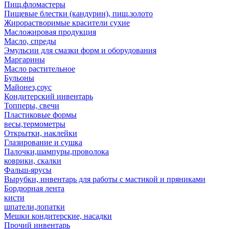
Пищ.фломастеры
Пищевые блестки (кандурин), пищ.золото
Жирорастворимые красители сухие
Масложировая продукция
Масло, спреды
Эмульсии для смазки форм и оборудования
Маргарины
Масло растительное
Бульоны
Майонез,соус
Кондитерский инвентарь
Топперы, свечи
Пластиковые формы
весы,термометры
Открытки, наклейки
Глазирование и сушка
Палочки,шампуры,проволока
коврики, скалки
Фальш-ярусы
Вырубки, инвентарь для работы с мастикой и пряниками
Бордюрная лента
кисти
шпатели,лопатки
Мешки кондитерские, насадки
Прочий инвентарь