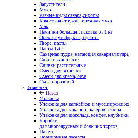
Загустители
Мука
Разные виды сахара,сиропы
Кокосовая стружка, ореховая мука
Мак
Начинки большая упаковка от 1 кг
Орехи, сухофрукты, цукаты
Пюре, пасты
Пасты Tatis
Сахарная пудра, нетающая сахарная пудра
Сливки животные
Сливки растительные
Смеси для выпечки
Смеси для крема, безе
Сыр творожный
Упаковка
Назад
Упаковка
Упаковка для капкейков и мусс.пирожных
Упаковка для макарон, эклеров,зефира
Упаковка для шоколада, конфет, клубники
Коробки
для многоярусных и больших тортов
Пакеты
Порционные десерты