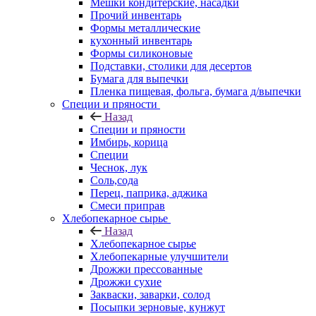
Мешки кондитерские, насадки
Прочий инвентарь
Формы металлические
кухонный инвентарь
Формы силиконовые
Подставки, столики для десертов
Бумага для выпечки
Пленка пищевая, фольга, бумага д/выпечки
Специи и пряности
Назад
Специи и пряности
Имбирь, корица
Специи
Чеснок, лук
Соль,сода
Перец, паприка, аджика
Смеси приправ
Хлебопекарное сырье
Назад
Хлебопекарное сырье
Хлебопекарные улучшители
Дрожжи прессованные
Дрожжи сухие
Закваски, заварки, солод
Посыпки зерновые, кунжут