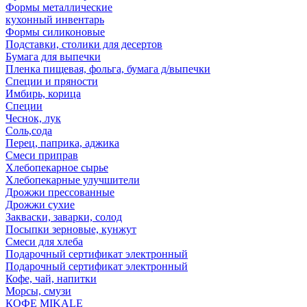
Формы металлические
кухонный инвентарь
Формы силиконовые
Подставки, столики для десертов
Бумага для выпечки
Пленка пищевая, фольга, бумага д/выпечки
Специи и пряности
Имбирь, корица
Специи
Чеснок, лук
Соль,сода
Перец, паприка, аджика
Смеси приправ
Хлебопекарное сырье
Хлебопекарные улучшители
Дрожжи прессованные
Дрожжи сухие
Закваски, заварки, солод
Посыпки зерновые, кунжут
Смеси для хлеба
Подарочный сертификат электронный
Подарочный сертификат электронный
Кофе, чай, напитки
Морсы, смузи
КОФЕ MIKALE