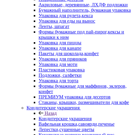
Акриловые, деревянные, ЛХДФ подложки
Бумажный наполнитель, бумажная упаковка
Упаковка для рулета,кекса
Упаковка для еды на вынос
Ленты, шпагат
Формы бумажные под пай-пирог,кексы и
крышки к ним
Упаковка для пиццы
Упаковка для канапе
Пакеты для шоколада,конфет
Упаковка для пряников
Упаковка для моти
Пластиковая упаковка
Подложки, салфетки
Упаковка для торта
Формы бумажные для маффинов, эклеров,
конфет
ПРЕМИУМ упаковка для десертов
Стаканы, крышки, размешиватели для кофе
Кондитерские украшения
Назад
Кондитерские украшения
Вафельная крошка,савоярди,печенье
Лепестки,сушенные цветы
Кукурузные шарики,воздушный рис