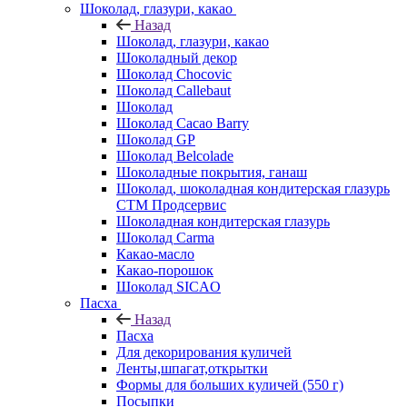
Шоколад, глазури, какао
Назад
Шоколад, глазури, какао
Шоколадный декор
Шоколад Chocovic
Шоколад Callebaut
Шоколад
Шоколад Cacao Barry
Шоколад GP
Шоколад Belcolade
Шоколадные покрытия, ганаш
Шоколад, шоколадная кондитерская глазурь
СТМ Продсервис
Шоколадная кондитерская глазурь
Шоколад Carma
Какао-масло
Какао-порошок
Шоколад SICAO
Пасха
Назад
Пасха
Для декорирования куличей
Ленты,шпагат,открытки
Формы для больших куличей (550 г)
Посыпки