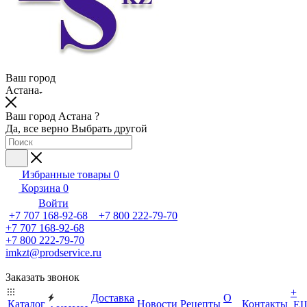
Ваш город
Астана
Ваш город Астана ?
Да, все верно
Выбрать другой
Избранные товары
0
Корзина
0
Войти
+7 707 168-92-68 +7 800 222-79-70
+7 707 168-92-68
+7 800 222-79-70
imkzt@prodservice.ru
Заказать звонок
+
Доставка
О
Каталог
Новости
Рецепты
Контакты
Е