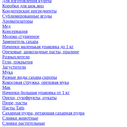
Для изготовления кулича
Коробки для шок.яиц
Кондитерские ингредиенты
Сублимированные ягоды
Ароматизаторы
Мед
Консервация
Молоко сгущенное
Заменитель сахара
Начинки маленькая упаковка до 1 кг
Ореховые, шоколадные пасты, пралине
Разрыхлители
Гели, покрытия
Загустители
Мука
Разные виды сахара,сиропы
Кокосовая стружка, ореховая мука
Мак
Начинки большая упаковка от 1 кг
Орехи, сухофрукты, цукаты
Пюре, пасты
Пасты Tatis
Сахарная пудра, нетающая сахарная пудра
Сливки животные
Сливки растительные