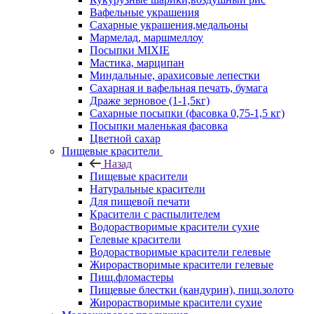
Вафельные украшения
Сахарные украшения,медальоны
Мармелад, маршмеллоу
Посыпки MIXIE
Мастика, марципан
Миндальные, арахисовые лепестки
Сахарная и вафельная печать, бумага
Драже зерновое (1-1,5кг)
Сахарные посыпки (фасовка 0,75-1,5 кг)
Посыпки маленькая фасовка
Цветной сахар
Пищевые красители
Назад
Пищевые красители
Натуральные красители
Для пищевой печати
Красители с распылителем
Водорастворимые красители сухие
Гелевые красители
Водорастворимые красители гелевые
Жирорастворимые красители гелевые
Пищ.фломастеры
Пищевые блестки (кандурин), пищ.золото
Жирорастворимые красители сухие