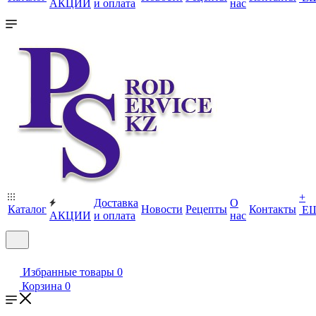
АКЦИИ
и оплата
нас
+
Доставка
О
Каталог
Новости
Рецепты
Контакты
Е
АКЦИИ
и оплата
нас
Избранные товары
0
Корзина
0