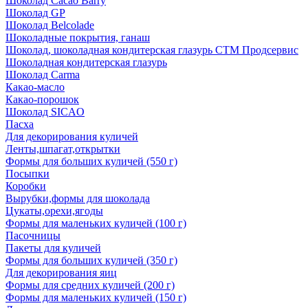
Шоколад Cacao Barry
Шоколад GP
Шоколад Belcolade
Шоколадные покрытия, ганаш
Шоколад, шоколадная кондитерская глазурь СТМ Продсервис
Шоколадная кондитерская глазурь
Шоколад Carma
Какао-масло
Какао-порошок
Шоколад SICAO
Пасха
Для декорирования куличей
Ленты,шпагат,открытки
Формы для больших куличей (550 г)
Посыпки
Коробки
Вырубки,формы для шоколада
Цукаты,орехи,ягоды
Формы для маленьких куличей (100 г)
Пасочницы
Пакеты для куличей
Формы для больших куличей (350 г)
Для декорирования яиц
Формы для средних куличей (200 г)
Формы для маленьких куличей (150 г)