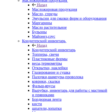
Масложировая продукция
Назад
Масложировая продукция
Масло, спреды
Эмульсии для смазки форм и оборудования
Маргарины
Масло растительное
Бульоны
Майонез,соус
Кондитерский инвентарь
Назад
Кондитерский инвентарь
Топперы, свечи
Пластиковые формы
весы,термометры
Открытки, наклейки
Глазирование и сушка
Палочки,шампуры,проволока
коврики, скалки
Фальш-ярусы
Вырубки, инвентарь для работы с мастикой
и пряниками
Бордюрная лента
кисти
шпатели,лопатки