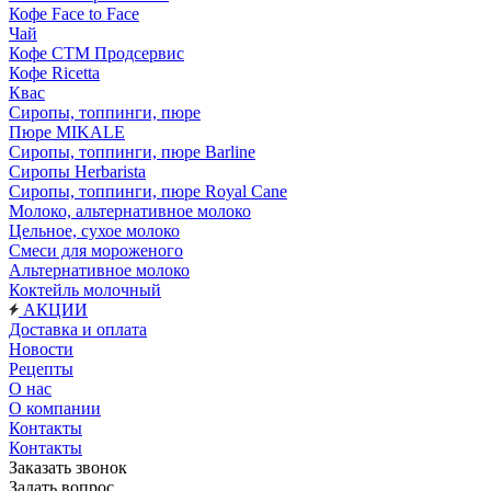
Кофе Face to Face
Чай
Кофе СТМ Продсервис
Кофе Ricetta
Квас
Сиропы, топпинги, пюре
Пюре MIKALE
Сиропы, топпинги, пюре Barline
Сиропы Herbarista
Сиропы, топпинги, пюре Royal Cane
Молоко, альтернативное молоко
Цельное, сухое молоко
Смеси для мороженого
Альтернативное молоко
Коктейль молочный
АКЦИИ
Доставка и оплата
Новости
Рецепты
О нас
О компании
Контакты
Контакты
Заказать звонок
Задать вопрос