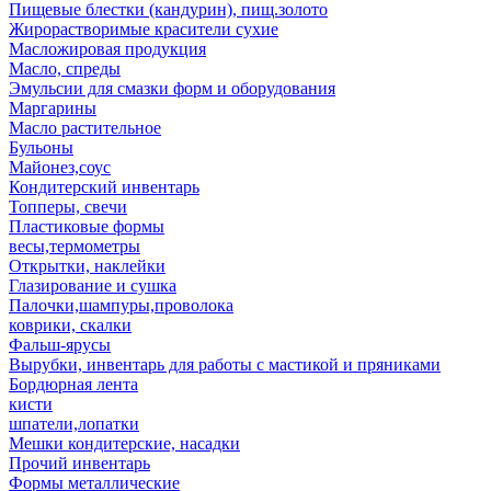
Пищевые блестки (кандурин), пищ.золото
Жирорастворимые красители сухие
Масложировая продукция
Масло, спреды
Эмульсии для смазки форм и оборудования
Маргарины
Масло растительное
Бульоны
Майонез,соус
Кондитерский инвентарь
Топперы, свечи
Пластиковые формы
весы,термометры
Открытки, наклейки
Глазирование и сушка
Палочки,шампуры,проволока
коврики, скалки
Фальш-ярусы
Вырубки, инвентарь для работы с мастикой и пряниками
Бордюрная лента
кисти
шпатели,лопатки
Мешки кондитерские, насадки
Прочий инвентарь
Формы металлические