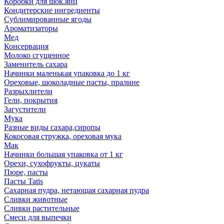
Коробки для шок.яиц
Кондитерские ингредиенты
Сублимированные ягоды
Ароматизаторы
Мед
Консервация
Молоко сгущенное
Заменитель сахара
Начинки маленькая упаковка до 1 кг
Ореховые, шоколадные пасты, пралине
Разрыхлители
Гели, покрытия
Загустители
Мука
Разные виды сахара,сиропы
Кокосовая стружка, ореховая мука
Мак
Начинки большая упаковка от 1 кг
Орехи, сухофрукты, цукаты
Пюре, пасты
Пасты Tatis
Сахарная пудра, нетающая сахарная пудра
Сливки животные
Сливки растительные
Смеси для выпечки