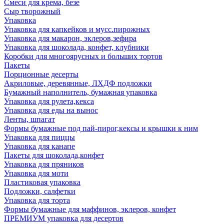
Смеси для крема, безе
Сыр творожный
Упаковка
Упаковка для капкейков и мусс.пирожных
Упаковка для макарон, эклеров,зефира
Упаковка для шоколада, конфет, клубники
Коробки для многоярусных и больших тортов
Пакеты
Порционные десерты
Акриловые, деревянные, ЛХДФ подложки
Бумажный наполнитель, бумажная упаковка
Упаковка для рулета,кекса
Упаковка для еды на вынос
Ленты, шпагат
Формы бумажные под пай-пирог,кексы и крышки к ним
Упаковка для пиццы
Упаковка для канапе
Пакеты для шоколада,конфет
Упаковка для пряников
Упаковка для моти
Пластиковая упаковка
Подложки, салфетки
Упаковка для торта
Формы бумажные для маффинов, эклеров, конфет
ПРЕМИУМ упаковка для десертов