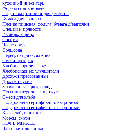
кухонный инвентарь
Формы силиконовые
Подставки, столики для десертов
Бумага для выпечки
Пленка пищевая, фольга, бумага д/выпечки
Специи и пряности
Имбирь, корица
Специи
Чеснок, лук
Соль,сода
Перец, паприка, аджика
Смеси приправ
Хлебопекарное сырье
Хлебопекарные улучшители
Дрожжи прессованные
Дрожжи сухие
Закваски, заварки, солод
Посыпки зерновые, кунжут
Смеси для хлеба
Подарочный сертификат электронный
Подарочный сертификат электронный
Кофе, чай, напитки
Морсы, смузи
КОФЕ MIKALE
Чай пакетированный