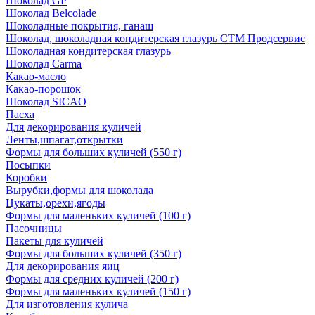
Шоколад GP
Шоколад Belcolade
Шоколадные покрытия, ганаш
Шоколад, шоколадная кондитерская глазурь СТМ Продсервис
Шоколадная кондитерская глазурь
Шоколад Carma
Какао-масло
Какао-порошок
Шоколад SICAO
Пасха
Для декорирования куличей
Ленты,шпагат,открытки
Формы для больших куличей (550 г)
Посыпки
Коробки
Вырубки,формы для шоколада
Цукаты,орехи,ягоды
Формы для маленьких куличей (100 г)
Пасочницы
Пакеты для куличей
Формы для больших куличей (350 г)
Для декорирования яиц
Формы для средних куличей (200 г)
Формы для маленьких куличей (150 г)
Для изготовления кулича