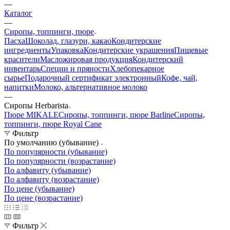
—
Каталог
—
Сиропы, топпинги, пюре
Пасха
Шоколад, глазури, какао
Кондитерские
ингредиенты
Упаковка
Кондитерские украшения
Пищевые
красители
Масложировая продукция
Кондитерский
инвентарь
Специи и пряности
Хлебопекарное
сырье
Подарочный сертификат электронный
Кофе, чай,
напитки
Молоко, альтернативное молоко
—
Сиропы Herbarista
Пюре MIKALE
Сиропы, топпинги, пюре Barline
Сиропы,
топпинги, пюре Royal Cane
Фильтр
По умолчанию (убывание)
По популярности (убывание)
По популярности (возрастание)
По алфавиту (убывание)
По алфавиту (возрастание)
По цене (убывание)
По цене (возрастание)
Фильтр