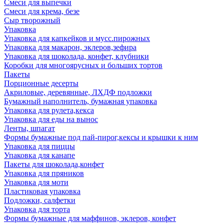
Смеси для выпечки
Смеси для крема, безе
Сыр творожный
Упаковка
Упаковка для капкейков и мусс.пирожных
Упаковка для макарон, эклеров,зефира
Упаковка для шоколада, конфет, клубники
Коробки для многоярусных и больших тортов
Пакеты
Порционные десерты
Акриловые, деревянные, ЛХДФ подложки
Бумажный наполнитель, бумажная упаковка
Упаковка для рулета,кекса
Упаковка для еды на вынос
Ленты, шпагат
Формы бумажные под пай-пирог,кексы и крышки к ним
Упаковка для пиццы
Упаковка для канапе
Пакеты для шоколада,конфет
Упаковка для пряников
Упаковка для моти
Пластиковая упаковка
Подложки, салфетки
Упаковка для торта
Формы бумажные для маффинов, эклеров, конфет