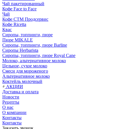
Чай пакетированный
Кофе Face to Face
Чай
Кофе СТМ Продсервис
Кофе Ricetta
Квас
Сиропы, топпинги, пюре
Пюре MIKALE
Сиропы, топпинги, пюре Barline
Сиропы Herbarista
Сиропы, топпинги, пюре Royal Cane
Молоко, альтернативное молоко
Цельное, сухое молоко
Смеси для мороженого
Альтернативное молоко
Коктейль молочный
АКЦИИ
Доставка и оплата
Новости
Рецепты
О нас
О компании
Контакты
Контакты
Заказать звонок