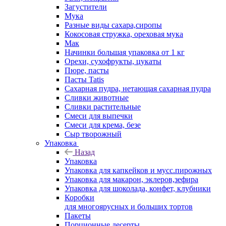
Загустители
Мука
Разные виды сахара,сиропы
Кокосовая стружка, ореховая мука
Мак
Начинки большая упаковка от 1 кг
Орехи, сухофрукты, цукаты
Пюре, пасты
Пасты Tatis
Сахарная пудра, нетающая сахарная пудра
Сливки животные
Сливки растительные
Смеси для выпечки
Смеси для крема, безе
Сыр творожный
Упаковка
Назад
Упаковка
Упаковка для капкейков и мусс.пирожных
Упаковка для макарон, эклеров,зефира
Упаковка для шоколада, конфет, клубники
Коробки
для многоярусных и больших тортов
Пакеты
Порционные десерты