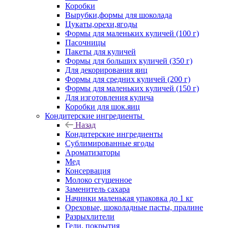
Коробки
Вырубки,формы для шоколада
Цукаты,орехи,ягоды
Формы для маленьких куличей (100 г)
Пасочницы
Пакеты для куличей
Формы для больших куличей (350 г)
Для декорирования яиц
Формы для средних куличей (200 г)
Формы для маленьких куличей (150 г)
Для изготовления кулича
Коробки для шок.яиц
Кондитерские ингредиенты
Назад
Кондитерские ингредиенты
Сублимированные ягоды
Ароматизаторы
Мед
Консервация
Молоко сгущенное
Заменитель сахара
Начинки маленькая упаковка до 1 кг
Ореховые, шоколадные пасты, пралине
Разрыхлители
Гели, покрытия