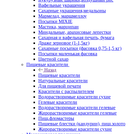
Вафельные украшения
Сахарные украшения,медальоны
Мармелад, маршмеллоу
Посыпки MIXIE
Мастика, марципан
Миндальные, арахисовые лепестки
Сахарная и вафельная печать, бумага
Драже зерновое (1-1,5кг)
Сахарные посыпки (фасовка 0,75-1,5 кг)
Посыпки маленькая фасовка
Цветной сахар
Пищевые красители
Назад
Пищевые красители
Натуральные красители
Для пищевой печати
Красители с распылителем
Водорастворимые красители сухие
Гелевые красители
Водорастворимые красители гелевые
Жирорастворимые красители гелевые
Пищ.фломастеры
Пищевые блестки (кандурин), пищ.золото
Жирорастворимые красители сухие