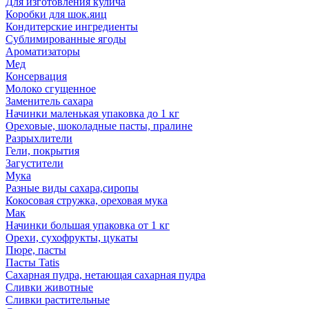
Для изготовления кулича
Коробки для шок.яиц
Кондитерские ингредиенты
Сублимированные ягоды
Ароматизаторы
Мед
Консервация
Молоко сгущенное
Заменитель сахара
Начинки маленькая упаковка до 1 кг
Ореховые, шоколадные пасты, пралине
Разрыхлители
Гели, покрытия
Загустители
Мука
Разные виды сахара,сиропы
Кокосовая стружка, ореховая мука
Мак
Начинки большая упаковка от 1 кг
Орехи, сухофрукты, цукаты
Пюре, пасты
Пасты Tatis
Сахарная пудра, нетающая сахарная пудра
Сливки животные
Сливки растительные