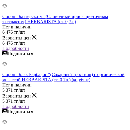
Сироп "Баттерскотч "(Сливочный ирис с цветочным
экстрактом) HERBARISTA (ст. 0,7л.)
Нет в наличии
6 476
тг.
/шт
Варианты цен
6 476
тг.
/шт
Подробности
Подписаться
Сироп "Блэк Барбадос "(Сахарный тростник) с органической
мелассой HERBARISTA (ст. 0,7л.) (кор/6шт)
Нет в наличии
5 371
тг.
/шт
Варианты цен
5 371
тг.
/шт
Подробности
Подписаться