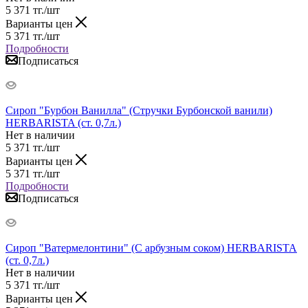
5 371
тг.
/шт
Варианты цен
5 371
тг.
/шт
Подробности
Подписаться
Сироп "Бурбон Ванилла" (Стручки Бурбонской ванили)
HERBARISTA (ст. 0,7л.)
Нет в наличии
5 371
тг.
/шт
Варианты цен
5 371
тг.
/шт
Подробности
Подписаться
Сироп "Ватермелонтини" (С арбузным соком) HERBARISTA
(ст. 0,7л.)
Нет в наличии
5 371
тг.
/шт
Варианты цен