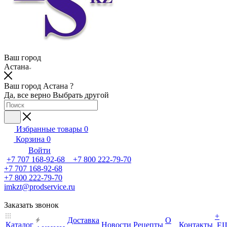
Ваш город
Астана
Ваш город Астана ?
Да, все верно
Выбрать другой
Избранные товары
0
Корзина
0
Войти
+7 707 168-92-68 +7 800 222-79-70
+7 707 168-92-68
+7 800 222-79-70
imkzt@prodservice.ru
Заказать звонок
+
Доставка
О
Каталог
Новости
Рецепты
Контакты
Е