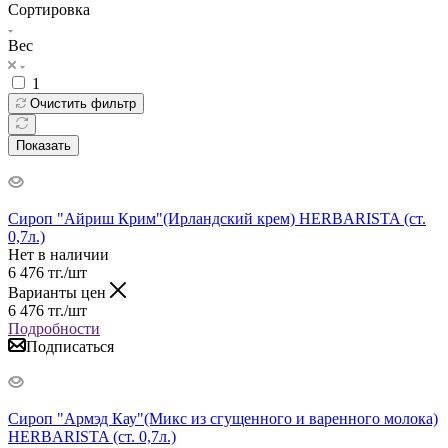
Сортировка
Вес
1
Очистить фильтр
Показать
Сироп "Айриш Крим"(Ирландский крем) HERBARISTA (ст.
0,7л.)
Нет в наличии
6 476
тг.
/шт
Варианты цен
6 476
тг.
/шт
Подробности
Подписаться
Сироп "Армэд Кау"(Микс из сгущенного и варенного молока)
HERBARISTA (ст. 0,7л.)