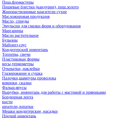
Пищ.фломастеры
Пищевые блестки (кандурин), пищ.золото
Жирорастворимые красители сухие
Масложировая продукция
Масло, спреды
Эмульсии для смазки форм и оборудования
Маргарины
Масло растительное
Бульоны
Майонез,соус
Кондитерский инвентарь
Топперы, свечи
Пластиковые формы
весы,термометры
Открытки, наклейки
Глазирование и сушка
Палочки,шампуры,проволока
коврики, скалки
Фальш-ярусы
Вырубки, инвентарь для работы с мастикой и пряниками
Бордюрная лента
кисти
шпатели,лопатки
Мешки кондитерские, насадки
Прочий инвентарь