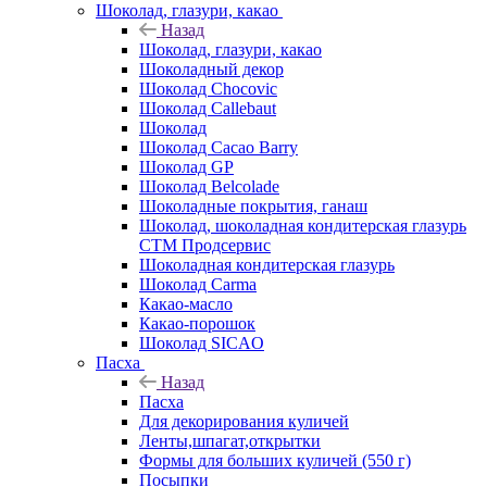
Шоколад, глазури, какао
Назад
Шоколад, глазури, какао
Шоколадный декор
Шоколад Chocovic
Шоколад Callebaut
Шоколад
Шоколад Cacao Barry
Шоколад GP
Шоколад Belcolade
Шоколадные покрытия, ганаш
Шоколад, шоколадная кондитерская глазурь
СТМ Продсервис
Шоколадная кондитерская глазурь
Шоколад Carma
Какао-масло
Какао-порошок
Шоколад SICAO
Пасха
Назад
Пасха
Для декорирования куличей
Ленты,шпагат,открытки
Формы для больших куличей (550 г)
Посыпки