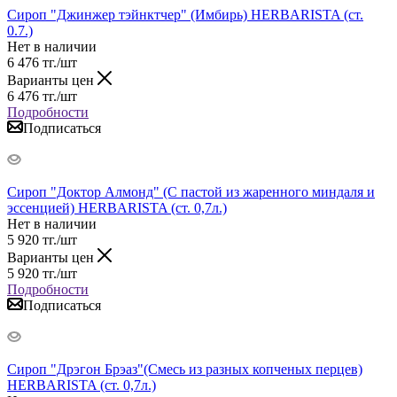
Сироп "Джинжер тэйнктчер" (Имбирь) HERBARISTA (ст.
0.7.)
Нет в наличии
6 476
тг.
/шт
Варианты цен
6 476
тг.
/шт
Подробности
Подписаться
Сироп "Доктор Алмонд" (С пастой из жаренного миндаля и
эссенцией) HERBARISTA (ст. 0,7л.)
Нет в наличии
5 920
тг.
/шт
Варианты цен
5 920
тг.
/шт
Подробности
Подписаться
Сироп "Дрэгон Брэаз"(Смесь из разных копченых перцев)
HERBARISTA (ст. 0,7л.)