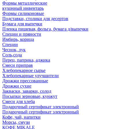
Формы металлические
кухонный инвентарь
Формы силиконовые
Подставки, столики для десертов
Бумага для выпечки
Пленка пищевая, фольга, бумага д/выпечки
Специи и пряности
Имбирь, корица
Специи
Чеснок, лук
Соль,сода
Перец, паприка, аджика
Смеси приправ
Хлебопекарное сырье
Хлебопекарные улучшители
Дрожжи прессованные
Дрожжи сухие
Закваски, заварки, солод
Посыпки зерновые, кунжут
Смеси для хлеба
Подарочный сертификат электронный
Подарочный сертификат электронный
Кофе, чай, напитки
Морсы, смузи
КОФЕ MIKALE