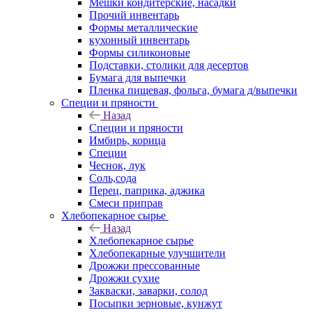
Мешки кондитерские, насадки
Прочий инвентарь
Формы металлические
кухонный инвентарь
Формы силиконовые
Подставки, столики для десертов
Бумага для выпечки
Пленка пищевая, фольга, бумага д/выпечки
Специи и пряности
Назад
Специи и пряности
Имбирь, корица
Специи
Чеснок, лук
Соль,сода
Перец, паприка, аджика
Смеси приправ
Хлебопекарное сырье
Назад
Хлебопекарное сырье
Хлебопекарные улучшители
Дрожжи прессованные
Дрожжи сухие
Закваски, заварки, солод
Посыпки зерновые, кунжут