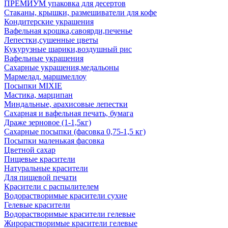
ПРЕМИУМ упаковка для десертов
Стаканы, крышки, размешиватели для кофе
Кондитерские украшения
Вафельная крошка,савоярди,печенье
Лепестки,сушенные цветы
Кукурузные шарики,воздушный рис
Вафельные украшения
Сахарные украшения,медальоны
Мармелад, маршмеллоу
Посыпки MIXIE
Мастика, марципан
Миндальные, арахисовые лепестки
Сахарная и вафельная печать, бумага
Драже зерновое (1-1,5кг)
Сахарные посыпки (фасовка 0,75-1,5 кг)
Посыпки маленькая фасовка
Цветной сахар
Пищевые красители
Натуральные красители
Для пищевой печати
Красители с распылителем
Водорастворимые красители сухие
Гелевые красители
Водорастворимые красители гелевые
Жирорастворимые красители гелевые