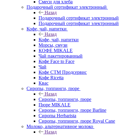
Смеси для хлеба
Подарочный сертификат электронный
Назад
Подарочный сертификат электронный
Подарочный сертификат электронный
Кофе, чай, напитки
Назад
Кофе, чай, напитки
Морсы, смузи
КОФЕ MIKALE
Чай пакетированный
Кофе Face to Face
Чай
Кофе СТМ Продсервис
Кофе Ricetta
Квас
Сиропы, топпинги, пюре
Назад
Сиропы, топпинги, пюре
Пюре MIKALE
Сиропы, топпинги, пюре Barline
Сиропы Herbarista
Сиропы, топпинги, пюре Royal Cane
Молоко, альтернативное молоко
Назад