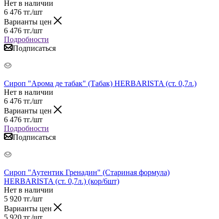
Нет в наличии
6 476
тг.
/шт
Варианты цен
6 476
тг.
/шт
Подробности
Подписаться
Сироп "Арома де табак" (Табак) HERBARISTA (ст. 0,7л.)
Нет в наличии
6 476
тг.
/шт
Варианты цен
6 476
тг.
/шт
Подробности
Подписаться
Сироп "Аутентик Гренадин" (Стариная формула)
HERBARISTA (ст. 0,7л.) (кор/6шт)
Нет в наличии
5 920
тг.
/шт
Варианты цен
5 920
тг.
/шт