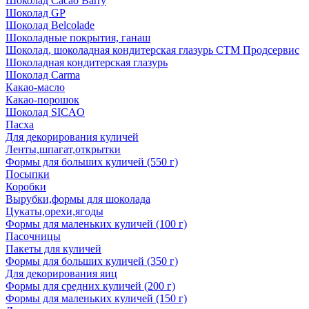
Шоколад Cacao Barry
Шоколад GP
Шоколад Belcolade
Шоколадные покрытия, ганаш
Шоколад, шоколадная кондитерская глазурь СТМ Продсервис
Шоколадная кондитерская глазурь
Шоколад Carma
Какао-масло
Какао-порошок
Шоколад SICAO
Пасха
Для декорирования куличей
Ленты,шпагат,открытки
Формы для больших куличей (550 г)
Посыпки
Коробки
Вырубки,формы для шоколада
Цукаты,орехи,ягоды
Формы для маленьких куличей (100 г)
Пасочницы
Пакеты для куличей
Формы для больших куличей (350 г)
Для декорирования яиц
Формы для средних куличей (200 г)
Формы для маленьких куличей (150 г)