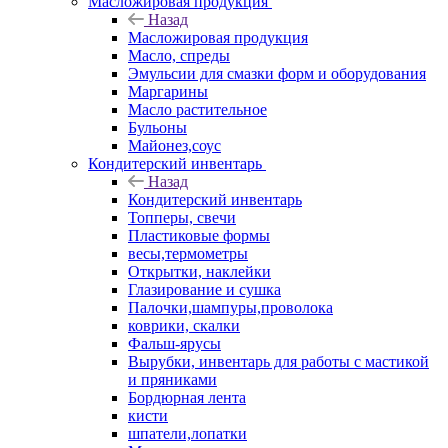
Масложировая продукция
Назад
Масложировая продукция
Масло, спреды
Эмульсии для смазки форм и оборудования
Маргарины
Масло растительное
Бульоны
Майонез,соус
Кондитерский инвентарь
Назад
Кондитерский инвентарь
Топперы, свечи
Пластиковые формы
весы,термометры
Открытки, наклейки
Глазирование и сушка
Палочки,шампуры,проволока
коврики, скалки
Фальш-ярусы
Вырубки, инвентарь для работы с мастикой
и пряниками
Бордюрная лента
кисти
шпатели,лопатки