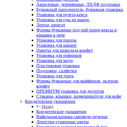
Акриловые, деревянные, ЛХДФ подложки
Бумажный наполнитель, бумажная упаковка
Упаковка для рулета,кекса
Упаковка для еды на вынос
Ленты, шпагат
Формы бумажные под пай-пирог,кексы и
крышки к ним
Упаковка для пиццы
Упаковка для канапе
Пакеты для шоколада,конфет
Упаковка для пряников
Упаковка для моти
Пластиковая упаковка
Подложки, салфетки
Упаковка для торта
Формы бумажные для маффинов, эклеров,
конфет
ПРЕМИУМ упаковка для десертов
Стаканы, крышки, размешиватели для кофе
Кондитерские украшения
Назад
Кондитерские украшения
Вафельная крошка,савоярди,печенье
Лепестки,сушенные цветы
Кукурузные шарики,воздушный рис