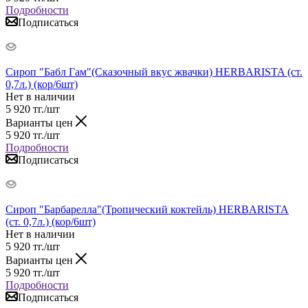
Подробности
Подписаться
Сироп "Бабл Гам"(Сказочный вкус жвачки) HERBARISTA (ст.
0,7л.) (кор/6шт)
Нет в наличии
5 920
тг.
/шт
Варианты цен
5 920
тг.
/шт
Подробности
Подписаться
Сироп "Барбарелла"(Тропический коктейль) HERBARISTA
(ст. 0,7л.) (кор/6шт)
Нет в наличии
5 920
тг.
/шт
Варианты цен
5 920
тг.
/шт
Подробности
Подписаться