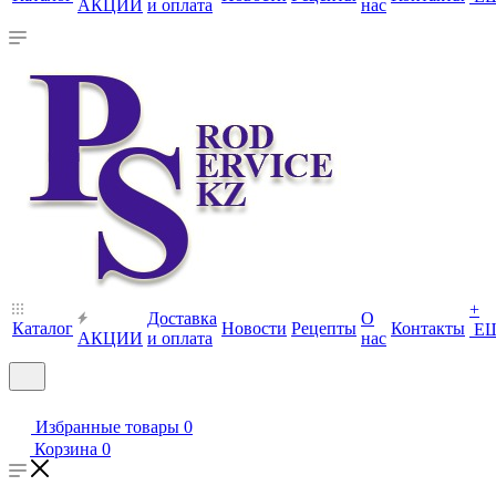
АКЦИИ
и оплата
нас
+
Доставка
О
Каталог
Новости
Рецепты
Контакты
Е
АКЦИИ
и оплата
нас
Избранные товары
0
Корзина
0