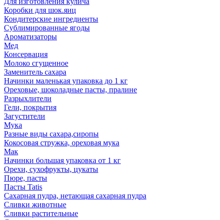
Для изготовления кулича
Коробки для шок.яиц
Кондитерские ингредиенты
Сублимированные ягоды
Ароматизаторы
Мед
Консервация
Молоко сгущенное
Заменитель сахара
Начинки маленькая упаковка до 1 кг
Ореховые, шоколадные пасты, пралине
Разрыхлители
Гели, покрытия
Загустители
Мука
Разные виды сахара,сиропы
Кокосовая стружка, ореховая мука
Мак
Начинки большая упаковка от 1 кг
Орехи, сухофрукты, цукаты
Пюре, пасты
Пасты Tatis
Сахарная пудра, нетающая сахарная пудра
Сливки животные
Сливки растительные