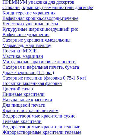
ПРЕМИУМ упаковка для десертов
Стаканы, крышки, размешиватели для кофе
Кондитерские украшения
Вафельная крошка,савоярди,печенье
Лепестки,сушенные цветы
Кукурузные шарики,воздушный рис
Вафельные украшения
Сахарные украшения,медальоны
Мармелад, маршмеллоу
Посыпки MIXIE
Мастика, марципан
Миндальные, арахисовые лепестки
Сахарная и вафельная печать, бумага
Драже зерновое (1-1,5кг)
Сахарные посыпки (фасовка 0,75-1,5 кг)
Посыпки маленькая фасовка
Цветной сахар
Пищевые красители
Натуральные красители
Для пищевой печати
Красители с распылителем
Водорастворимые красители сухие
Гелевые красители
Водорастворимые красители гелевые
Жирорастворимые красители гелевые