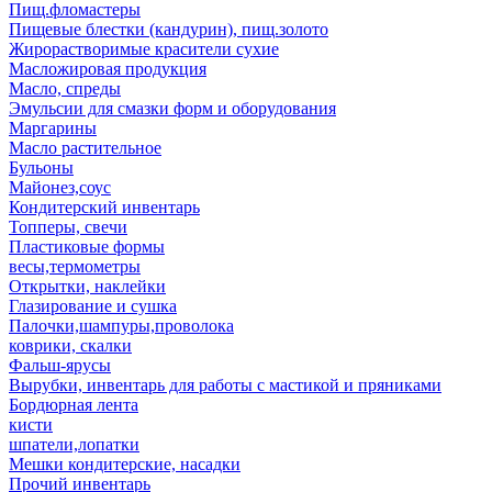
Пищ.фломастеры
Пищевые блестки (кандурин), пищ.золото
Жирорастворимые красители сухие
Масложировая продукция
Масло, спреды
Эмульсии для смазки форм и оборудования
Маргарины
Масло растительное
Бульоны
Майонез,соус
Кондитерский инвентарь
Топперы, свечи
Пластиковые формы
весы,термометры
Открытки, наклейки
Глазирование и сушка
Палочки,шампуры,проволока
коврики, скалки
Фальш-ярусы
Вырубки, инвентарь для работы с мастикой и пряниками
Бордюрная лента
кисти
шпатели,лопатки
Мешки кондитерские, насадки
Прочий инвентарь