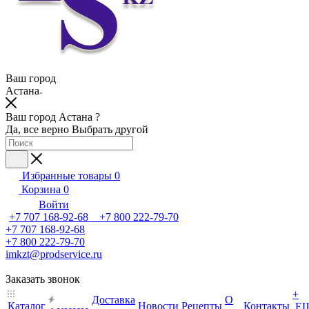
Ваш город
Астана
Ваш город Астана ?
Да, все верно
Выбрать другой
Избранные товары
0
Корзина
0
Войти
+7 707 168-92-68 +7 800 222-79-70
+7 707 168-92-68
+7 800 222-79-70
imkzt@prodservice.ru
Заказать звонок
+
Доставка
О
Каталог
Новости
Рецепты
Контакты
Е