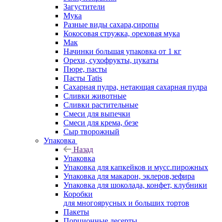
Загустители
Мука
Разные виды сахара,сиропы
Кокосовая стружка, ореховая мука
Мак
Начинки большая упаковка от 1 кг
Орехи, сухофрукты, цукаты
Пюре, пасты
Пасты Tatis
Сахарная пудра, нетающая сахарная пудра
Сливки животные
Сливки растительные
Смеси для выпечки
Смеси для крема, безе
Сыр творожный
Упаковка
Назад
Упаковка
Упаковка для капкейков и мусс.пирожных
Упаковка для макарон, эклеров,зефира
Упаковка для шоколада, конфет, клубники
Коробки
для многоярусных и больших тортов
Пакеты
Порционные десерты