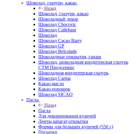
Шоколад, глазури, какао
Назад
Шоколад, глазури, какао
Шоколадный декор
Шоколад Chocovic
Шоколад Callebaut
Шоколад
Шоколад Cacao Barry
Шоколад GP
Шоколад Belcolade
Шоколадные покрытия, ганаш
Шоколад, шоколадная кондитерская глазурь
СТМ Продсервис
Шоколадная кондитерская глазурь
Шоколад Carma
Какао-масло
Какао-порошок
Шоколад SICAO
Пасха
Назад
Пасха
Для декорирования куличей
Ленты,шпагат,открытки
Формы для больших куличей (550 г)
Посыпки