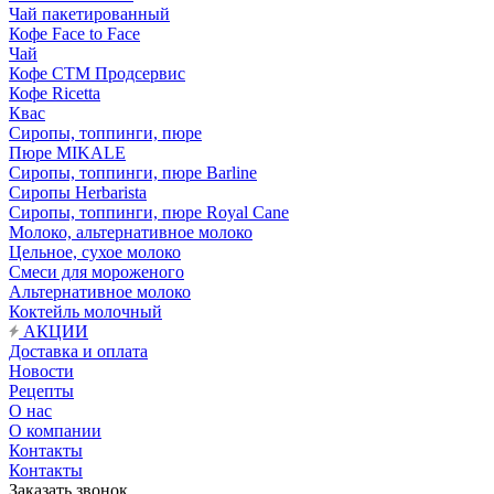
Чай пакетированный
Кофе Face to Face
Чай
Кофе СТМ Продсервис
Кофе Ricetta
Квас
Сиропы, топпинги, пюре
Пюре MIKALE
Сиропы, топпинги, пюре Barline
Сиропы Herbarista
Сиропы, топпинги, пюре Royal Cane
Молоко, альтернативное молоко
Цельное, сухое молоко
Смеси для мороженого
Альтернативное молоко
Коктейль молочный
АКЦИИ
Доставка и оплата
Новости
Рецепты
О нас
О компании
Контакты
Контакты
Заказать звонок