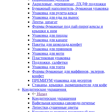
Акриловые, деревянные, ЛХДФ подложки
Бумажный наполнитель, бумажная упаковка
Упаковка для рулета,кекса
Упаковка для еды на вынос
Ленты, шпагат
Формы бумажные под пай-пирог,кексы и
крышки к ним
Упаковка для пиццы
Упаковка для канапе
Пакеты для шоколада,конфет
Упаковка для пряников
Упаковка для моти
Пластиковая упаковка
Подложки, салфетки
Упаковка для торта
Формы бумажные для маффинов, эклеров,
конфет
ПРЕМИУМ упаковка для десертов
Стаканы, крышки, размешиватели для кофе
Кондитерские украшения
Назад
Кондитерские украшения
Вафельная крошка,савоярди,печенье
Лепестки,сушенные цветы
Кукурузные шарики,воздушный рис