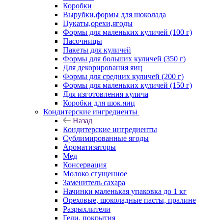
Коробки
Вырубки,формы для шоколада
Цукаты,орехи,ягоды
Формы для маленьких куличей (100 г)
Пасочницы
Пакеты для куличей
Формы для больших куличей (350 г)
Для декорирования яиц
Формы для средних куличей (200 г)
Формы для маленьких куличей (150 г)
Для изготовления кулича
Коробки для шок.яиц
Кондитерские ингредиенты
Назад
Кондитерские ингредиенты
Сублимированные ягоды
Ароматизаторы
Мед
Консервация
Молоко сгущенное
Заменитель сахара
Начинки маленькая упаковка до 1 кг
Ореховые, шоколадные пасты, пралине
Разрыхлители
Гели, покрытия