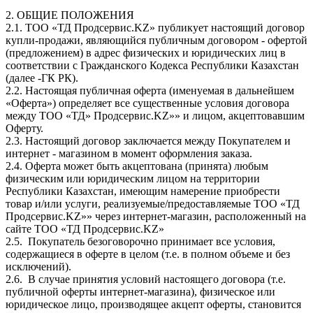
2. ОБЩИЕ ПОЛОЖЕНИЯ
2.1. ТОО «ТД Продсервис.KZ» публикует настоящий договор
купли-продажи, являющийся публичным договором - офертой
(предложением) в адрес физических и юридических лиц в
соответствии с Гражданского Кодекса Республики Казахстан
(далее -ГК РК).
2.2. Настоящая публичная оферта (именуемая в дальнейшем
«Оферта») определяет все существенные условия договора
между ТОО «ТД» Продсервис.KZ»» и лицом, акцептовавшим
Оферту.
2.3. Настоящий договор заключается между Покупателем и
интернет - магазином в момент оформления заказа.
2.4. Оферта может быть акцептована (принята) любым
физическим или юридическим лицом на территории
Республики Казахстан, имеющим намерение приобрести
товар и/или услуги, реализуемые/предоставляемые ТОО «ТД
Продсервис.KZ»» через интернет-магазин, расположенный на
сайте ТОО «ТД Продсервис.KZ»
2.5. Покупатель безоговорочно принимает все условия,
содержащиеся в оферте в целом (т.е. в полном объеме и без
исключений).
2.6. В случае принятия условий настоящего договора (т.е.
публичной оферты интернет-магазина), физическое или
юридическое лицо, производящее акцепт оферты, становится