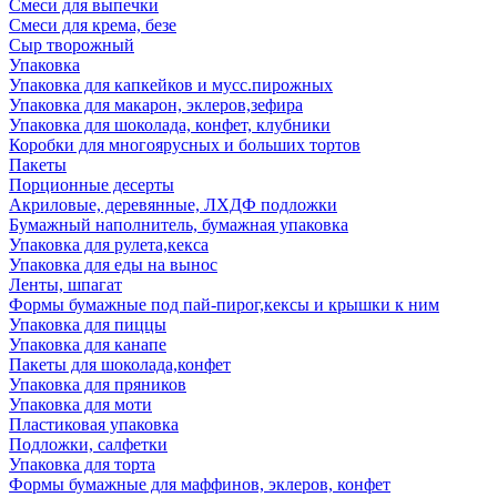
Смеси для выпечки
Смеси для крема, безе
Сыр творожный
Упаковка
Упаковка для капкейков и мусс.пирожных
Упаковка для макарон, эклеров,зефира
Упаковка для шоколада, конфет, клубники
Коробки для многоярусных и больших тортов
Пакеты
Порционные десерты
Акриловые, деревянные, ЛХДФ подложки
Бумажный наполнитель, бумажная упаковка
Упаковка для рулета,кекса
Упаковка для еды на вынос
Ленты, шпагат
Формы бумажные под пай-пирог,кексы и крышки к ним
Упаковка для пиццы
Упаковка для канапе
Пакеты для шоколада,конфет
Упаковка для пряников
Упаковка для моти
Пластиковая упаковка
Подложки, салфетки
Упаковка для торта
Формы бумажные для маффинов, эклеров, конфет