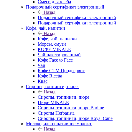
Смеси для хлеба
Подарочный сертификат электронный
Назад
Подарочный сертификат электронный
Подарочный сертификат электронный
Кофе, чай, напитки
Назад
Кофе, чай, напитки
Морсы, смузи
КОФЕ MIKALE
Чай пакетированный
Кофе Face to Face
Чай
Кофе СТМ Продсервис
Кофе Ricetta
Квас
Сиропы, топпинги, пюре
Назад
Сиропы, топпинги, пюре
Пюре MIKALE
Сиропы, топпинги, пюре Barline
Сиропы Herbarista
Сиропы, топпинги, пюре Royal Cane
Молоко, альтернативное молоко
Назад