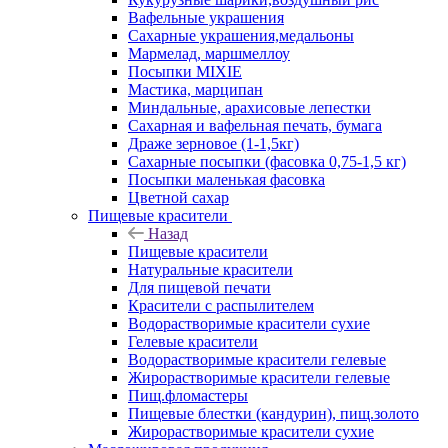
Вафельные украшения
Сахарные украшения,медальоны
Мармелад, маршмеллоу
Посыпки MIXIE
Мастика, марципан
Миндальные, арахисовые лепестки
Сахарная и вафельная печать, бумага
Драже зерновое (1-1,5кг)
Сахарные посыпки (фасовка 0,75-1,5 кг)
Посыпки маленькая фасовка
Цветной сахар
Пищевые красители
Назад
Пищевые красители
Натуральные красители
Для пищевой печати
Красители с распылителем
Водорастворимые красители сухие
Гелевые красители
Водорастворимые красители гелевые
Жирорастворимые красители гелевые
Пищ.фломастеры
Пищевые блестки (кандурин), пищ.золото
Жирорастворимые красители сухие