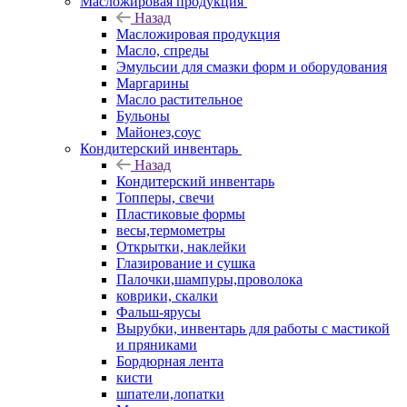
Масложировая продукция
Назад
Масложировая продукция
Масло, спреды
Эмульсии для смазки форм и оборудования
Маргарины
Масло растительное
Бульоны
Майонез,соус
Кондитерский инвентарь
Назад
Кондитерский инвентарь
Топперы, свечи
Пластиковые формы
весы,термометры
Открытки, наклейки
Глазирование и сушка
Палочки,шампуры,проволока
коврики, скалки
Фальш-ярусы
Вырубки, инвентарь для работы с мастикой
и пряниками
Бордюрная лента
кисти
шпатели,лопатки