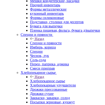
Мешки кондитерские, насадки
Прочий инвентарь
Формы металлические
кухонный инвентарь
Формы силиконовые
Подставки, столики для десертов
Бумага для выпечки
Пленка пищевая, фольга, бумага д/выпечки
Специи и пряности
Назад
Специи и пряности
Имбирь, корица
Специи
Чеснок, лук
Соль,сода
Перец, паприка, аджика
Смеси приправ
Хлебопекарное сырье
Назад
Хлебопекарное сырье
Хлебопекарные улучшители
Дрожжи прессованные
Дрожжи сухие
Закваски, заварки, солод
Посыпки зерновые, кунжут