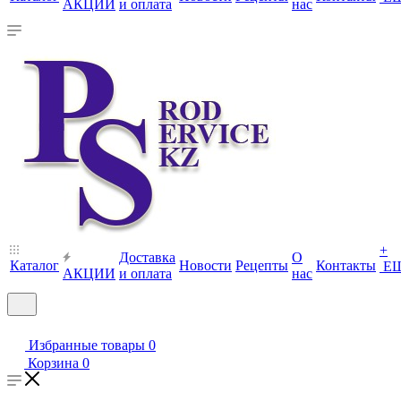
АКЦИИ
и оплата
нас
+
Доставка
О
Каталог
Новости
Рецепты
Контакты
Е
АКЦИИ
и оплата
нас
Избранные товары
0
Корзина
0