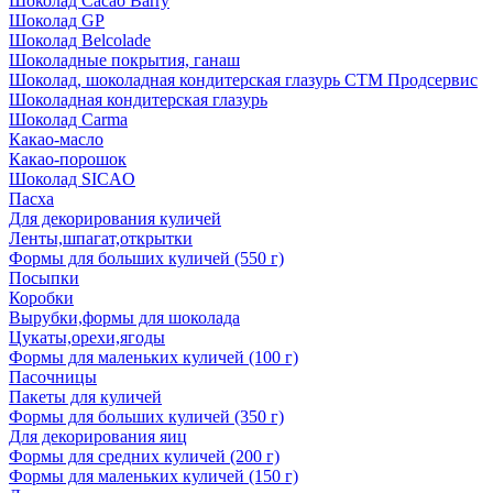
Шоколад Cacao Barry
Шоколад GP
Шоколад Belcolade
Шоколадные покрытия, ганаш
Шоколад, шоколадная кондитерская глазурь СТМ Продсервис
Шоколадная кондитерская глазурь
Шоколад Carma
Какао-масло
Какао-порошок
Шоколад SICAO
Пасха
Для декорирования куличей
Ленты,шпагат,открытки
Формы для больших куличей (550 г)
Посыпки
Коробки
Вырубки,формы для шоколада
Цукаты,орехи,ягоды
Формы для маленьких куличей (100 г)
Пасочницы
Пакеты для куличей
Формы для больших куличей (350 г)
Для декорирования яиц
Формы для средних куличей (200 г)
Формы для маленьких куличей (150 г)