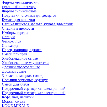
Формы металлические
кухонный инвентарь
Формы силиконовые
Подставки, столики для десертов
Бумага для выпечки
Пленка пищевая, фольга, бумага д/выпечки
Специи и пряности
Имбирь, корица
Специи
Чеснок, лук
Соль,сода
Перец, паприка, аджика
Смеси приправ
Хлебопекарное сырье
Хлебопекарные улучшители
Дрожжи прессованные
Дрожжи сухие
Закваски, заварки, солод
Посыпки зерновые, кунжут
Смеси для хлеба
Подарочный сертификат электронный
Подарочный сертификат электронный
Кофе, чай, напитки
Морсы, смузи
КОФЕ MIKALE