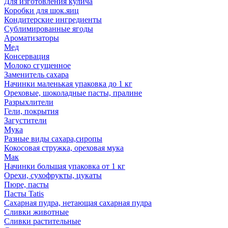
Для изготовления кулича
Коробки для шок.яиц
Кондитерские ингредиенты
Сублимированные ягоды
Ароматизаторы
Мед
Консервация
Молоко сгущенное
Заменитель сахара
Начинки маленькая упаковка до 1 кг
Ореховые, шоколадные пасты, пралине
Разрыхлители
Гели, покрытия
Загустители
Мука
Разные виды сахара,сиропы
Кокосовая стружка, ореховая мука
Мак
Начинки большая упаковка от 1 кг
Орехи, сухофрукты, цукаты
Пюре, пасты
Пасты Tatis
Сахарная пудра, нетающая сахарная пудра
Сливки животные
Сливки растительные