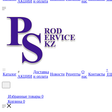
АКЦИИ
и оплата
нас
+
Доставка
О
Каталог
Новости
Рецепты
Контакты
Е
АКЦИИ
и оплата
нас
Избранные товары
0
Корзина
0