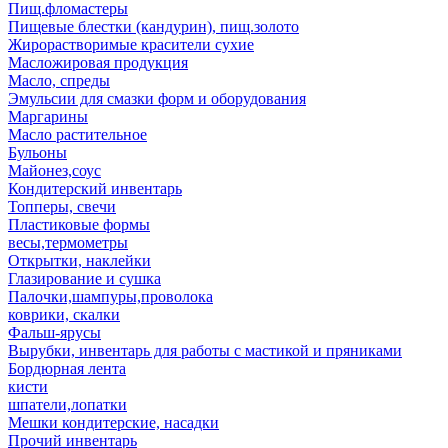
Пищ.фломастеры
Пищевые блестки (кандурин), пищ.золото
Жирорастворимые красители сухие
Масложировая продукция
Масло, спреды
Эмульсии для смазки форм и оборудования
Маргарины
Масло растительное
Бульоны
Майонез,соус
Кондитерский инвентарь
Топперы, свечи
Пластиковые формы
весы,термометры
Открытки, наклейки
Глазирование и сушка
Палочки,шампуры,проволока
коврики, скалки
Фальш-ярусы
Вырубки, инвентарь для работы с мастикой и пряниками
Бордюрная лента
кисти
шпатели,лопатки
Мешки кондитерские, насадки
Прочий инвентарь