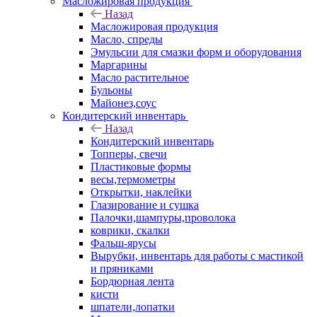
Масложировая продукция
Назад
Масложировая продукция
Масло, спреды
Эмульсии для смазки форм и оборудования
Маргарины
Масло растительное
Бульоны
Майонез,соус
Кондитерский инвентарь
Назад
Кондитерский инвентарь
Топперы, свечи
Пластиковые формы
весы,термометры
Открытки, наклейки
Глазирование и сушка
Палочки,шампуры,проволока
коврики, скалки
Фальш-ярусы
Вырубки, инвентарь для работы с мастикой
и пряниками
Бордюрная лента
кисти
шпатели,лопатки