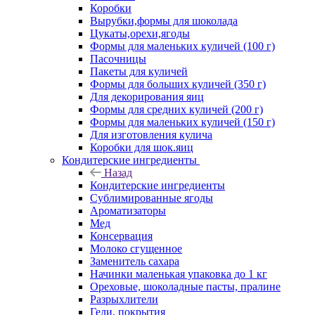
Коробки
Вырубки,формы для шоколада
Цукаты,орехи,ягоды
Формы для маленьких куличей (100 г)
Пасочницы
Пакеты для куличей
Формы для больших куличей (350 г)
Для декорирования яиц
Формы для средних куличей (200 г)
Формы для маленьких куличей (150 г)
Для изготовления кулича
Коробки для шок.яиц
Кондитерские ингредиенты
Назад
Кондитерские ингредиенты
Сублимированные ягоды
Ароматизаторы
Мед
Консервация
Молоко сгущенное
Заменитель сахара
Начинки маленькая упаковка до 1 кг
Ореховые, шоколадные пасты, пралине
Разрыхлители
Гели, покрытия