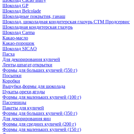
Шоколад Cacao Barry
Шоколад GP
Шоколад Belcolade
Шоколадные покрытия, ганаш
Шоколад, шоколадная кондитерская глазурь СТМ Продсервис
Шоколадная кондитерская глазурь
Шоколад Carma
Какао-масло
Какао-порошок
Шоколад SICAO
Пасха
Для декорирования куличей
Ленты,шпагат,открытки
Формы для больших куличей (550 г)
Посыпки
Коробки
Вырубки,формы для шоколада
Цукаты,орехи,ягоды
Формы для маленьких куличей (100 г)
Пасочницы
Пакеты для куличей
Формы для больших куличей (350 г)
Для декорирования яиц
Формы для средних куличей (200 г)
Формы для маленьких куличей (150 г)