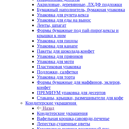
Акриловые, деревянные, ЛХДФ подложки
Бумажный наполнитель, бумажная упаковка
Упаковка для рулета,кекса
Упаковка для еды на вынос
Ленты, шпагат
Формы бумажные под пай-пирог,кексы и
крышки к ним
Упаковка для пиццы
Упаковка для канапе
Пакеты для шоколада,конфет
Упаковка для пряников
Упаковка для моти
Пластиковая упаковка
Подложки, салфетки
Упаковка для торта
Формы бумажные для маффинов, эклеров,
конфет
ПРЕМИУМ упаковка для десертов
Стаканы, крышки, размешиватели для кофе
Кондитерские украшения
Назад
Кондитерские украшения
Вафельная крошка,савоярди,печенье
Лепестки,сушенные цветы
Кукурузные шарики,воздушный рис