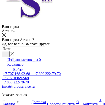
Ваш город
Астана
Ваш город Астана ?
Да, все верно
Выбрать другой
Избранные товары
0
Корзина
0
Войти
+7 707 168-92-68 +7 800 222-79-70
+7 707 168-92-68
+7 800 222-79-70
imkzt@prodservice.ru
Заказать звонок
+
Доставка
О
Каталог
Новости
Рецепты
Контакты
Е