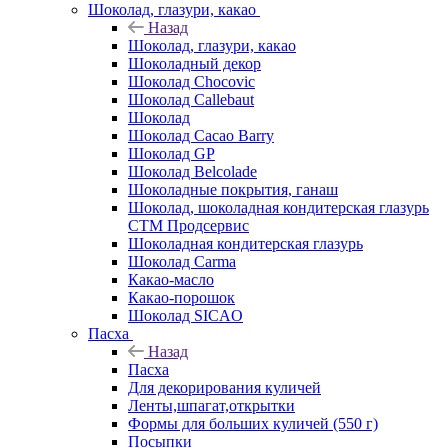
Шоколад, глазури, какао
Назад
Шоколад, глазури, какао
Шоколадный декор
Шоколад Chocovic
Шоколад Callebaut
Шоколад
Шоколад Cacao Barry
Шоколад GP
Шоколад Belcolade
Шоколадные покрытия, ганаш
Шоколад, шоколадная кондитерская глазурь
СТМ Продсервис
Шоколадная кондитерская глазурь
Шоколад Carma
Какао-масло
Какао-порошок
Шоколад SICAO
Пасха
Назад
Пасха
Для декорирования куличей
Ленты,шпагат,открытки
Формы для больших куличей (550 г)
Посыпки