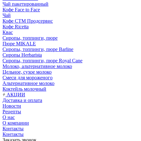
Чай пакетированный
Кофе Face to Face
Чай
Кофе СТМ Продсервис
Кофе Ricetta
Квас
Сиропы, топпинги, пюре
Пюре MIKALE
Сиропы, топпинги, пюре Barline
Сиропы Herbarista
Сиропы, топпинги, пюре Royal Cane
Молоко, альтернативное молоко
Цельное, сухое молоко
Смеси для мороженого
Альтернативное молоко
Коктейль молочный
АКЦИИ
Доставка и оплата
Новости
Рецепты
О нас
О компании
Контакты
Контакты
Заказать звонок