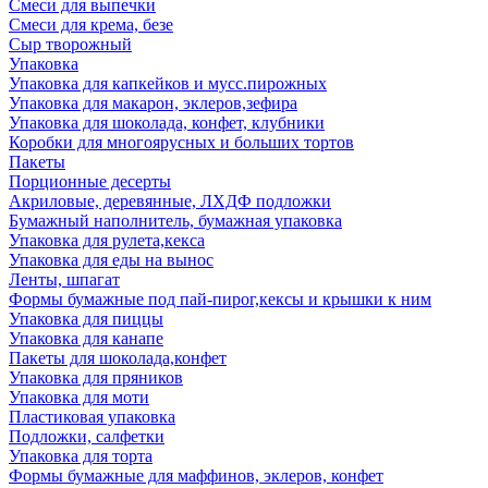
Смеси для выпечки
Смеси для крема, безе
Сыр творожный
Упаковка
Упаковка для капкейков и мусс.пирожных
Упаковка для макарон, эклеров,зефира
Упаковка для шоколада, конфет, клубники
Коробки для многоярусных и больших тортов
Пакеты
Порционные десерты
Акриловые, деревянные, ЛХДФ подложки
Бумажный наполнитель, бумажная упаковка
Упаковка для рулета,кекса
Упаковка для еды на вынос
Ленты, шпагат
Формы бумажные под пай-пирог,кексы и крышки к ним
Упаковка для пиццы
Упаковка для канапе
Пакеты для шоколада,конфет
Упаковка для пряников
Упаковка для моти
Пластиковая упаковка
Подложки, салфетки
Упаковка для торта
Формы бумажные для маффинов, эклеров, конфет