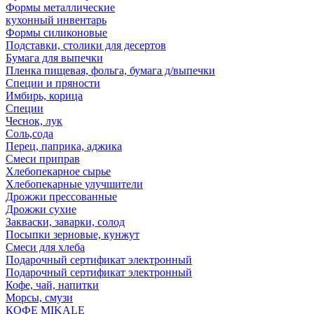
Формы металлические
кухонный инвентарь
Формы силиконовые
Подставки, столики для десертов
Бумага для выпечки
Пленка пищевая, фольга, бумага д/выпечки
Специи и пряности
Имбирь, корица
Специи
Чеснок, лук
Соль,сода
Перец, паприка, аджика
Смеси приправ
Хлебопекарное сырье
Хлебопекарные улучшители
Дрожжи прессованные
Дрожжи сухие
Закваски, заварки, солод
Посыпки зерновые, кунжут
Смеси для хлеба
Подарочный сертификат электронный
Подарочный сертификат электронный
Кофе, чай, напитки
Морсы, смузи
КОФЕ MIKALE