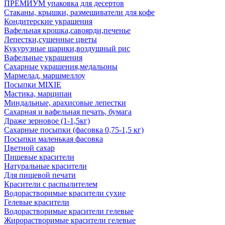
ПРЕМИУМ упаковка для десертов
Стаканы, крышки, размешиватели для кофе
Кондитерские украшения
Вафельная крошка,савоярди,печенье
Лепестки,сушенные цветы
Кукурузные шарики,воздушный рис
Вафельные украшения
Сахарные украшения,медальоны
Мармелад, маршмеллоу
Посыпки MIXIE
Мастика, марципан
Миндальные, арахисовые лепестки
Сахарная и вафельная печать, бумага
Драже зерновое (1-1,5кг)
Сахарные посыпки (фасовка 0,75-1,5 кг)
Посыпки маленькая фасовка
Цветной сахар
Пищевые красители
Натуральные красители
Для пищевой печати
Красители с распылителем
Водорастворимые красители сухие
Гелевые красители
Водорастворимые красители гелевые
Жирорастворимые красители гелевые