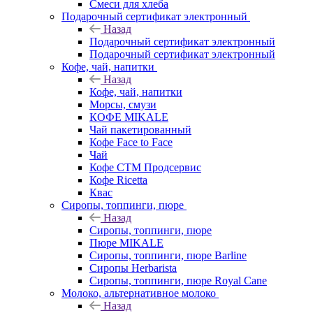
Смеси для хлеба
Подарочный сертификат электронный
Назад
Подарочный сертификат электронный
Подарочный сертификат электронный
Кофе, чай, напитки
Назад
Кофе, чай, напитки
Морсы, смузи
КОФЕ MIKALE
Чай пакетированный
Кофе Face to Face
Чай
Кофе СТМ Продсервис
Кофе Ricetta
Квас
Сиропы, топпинги, пюре
Назад
Сиропы, топпинги, пюре
Пюре MIKALE
Сиропы, топпинги, пюре Barline
Сиропы Herbarista
Сиропы, топпинги, пюре Royal Cane
Молоко, альтернативное молоко
Назад