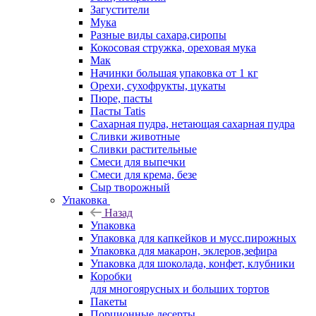
Загустители
Мука
Разные виды сахара,сиропы
Кокосовая стружка, ореховая мука
Мак
Начинки большая упаковка от 1 кг
Орехи, сухофрукты, цукаты
Пюре, пасты
Пасты Tatis
Сахарная пудра, нетающая сахарная пудра
Сливки животные
Сливки растительные
Смеси для выпечки
Смеси для крема, безе
Сыр творожный
Упаковка
Назад
Упаковка
Упаковка для капкейков и мусс.пирожных
Упаковка для макарон, эклеров,зефира
Упаковка для шоколада, конфет, клубники
Коробки
для многоярусных и больших тортов
Пакеты
Порционные десерты