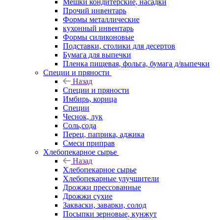
Мешки кондитерские, насадки
Прочий инвентарь
Формы металлические
кухонный инвентарь
Формы силиконовые
Подставки, столики для десертов
Бумага для выпечки
Пленка пищевая, фольга, бумага д/выпечки
Специи и пряности
Назад
Специи и пряности
Имбирь, корица
Специи
Чеснок, лук
Соль,сода
Перец, паприка, аджика
Смеси приправ
Хлебопекарное сырье
Назад
Хлебопекарное сырье
Хлебопекарные улучшители
Дрожжи прессованные
Дрожжи сухие
Закваски, заварки, солод
Посыпки зерновые, кунжут