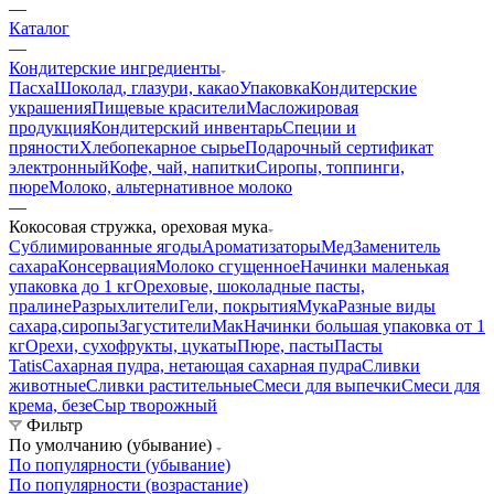
—
Каталог
—
Кондитерские ингредиенты
Пасха
Шоколад, глазури, какао
Упаковка
Кондитерские
украшения
Пищевые красители
Масложировая
продукция
Кондитерский инвентарь
Специи и
пряности
Хлебопекарное сырье
Подарочный сертификат
электронный
Кофе, чай, напитки
Сиропы, топпинги,
пюре
Молоко, альтернативное молоко
—
Кокосовая стружка, ореховая мука
Сублимированные ягоды
Ароматизаторы
Мед
Заменитель
сахара
Консервация
Молоко сгущенное
Начинки маленькая
упаковка до 1 кг
Ореховые, шоколадные пасты,
пралине
Разрыхлители
Гели, покрытия
Мука
Разные виды
сахара,сиропы
Загустители
Мак
Начинки большая упаковка от 1
кг
Орехи, сухофрукты, цукаты
Пюре, пасты
Пасты
Tatis
Сахарная пудра, нетающая сахарная пудра
Сливки
животные
Сливки растительные
Смеси для выпечки
Смеси для
крема, безе
Сыр творожный
Фильтр
По умолчанию (убывание)
По популярности (убывание)
По популярности (возрастание)