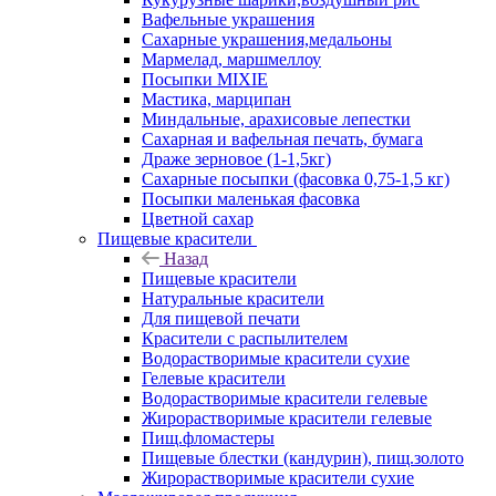
Вафельные украшения
Сахарные украшения,медальоны
Мармелад, маршмеллоу
Посыпки MIXIE
Мастика, марципан
Миндальные, арахисовые лепестки
Сахарная и вафельная печать, бумага
Драже зерновое (1-1,5кг)
Сахарные посыпки (фасовка 0,75-1,5 кг)
Посыпки маленькая фасовка
Цветной сахар
Пищевые красители
Назад
Пищевые красители
Натуральные красители
Для пищевой печати
Красители с распылителем
Водорастворимые красители сухие
Гелевые красители
Водорастворимые красители гелевые
Жирорастворимые красители гелевые
Пищ.фломастеры
Пищевые блестки (кандурин), пищ.золото
Жирорастворимые красители сухие