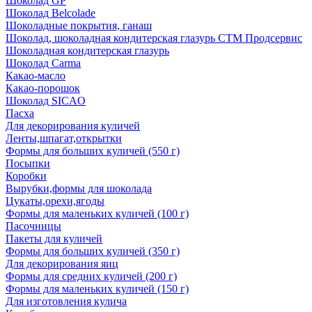
Шоколад GP
Шоколад Belcolade
Шоколадные покрытия, ганаш
Шоколад, шоколадная кондитерская глазурь СТМ Продсервис
Шоколадная кондитерская глазурь
Шоколад Carma
Какао-масло
Какао-порошок
Шоколад SICAO
Пасха
Для декорирования куличей
Ленты,шпагат,открытки
Формы для больших куличей (550 г)
Посыпки
Коробки
Вырубки,формы для шоколада
Цукаты,орехи,ягоды
Формы для маленьких куличей (100 г)
Пасочницы
Пакеты для куличей
Формы для больших куличей (350 г)
Для декорирования яиц
Формы для средних куличей (200 г)
Формы для маленьких куличей (150 г)
Для изготовления кулича