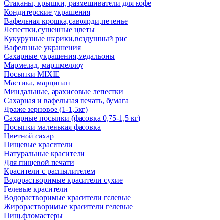
Стаканы, крышки, размешиватели для кофе
Кондитерские украшения
Вафельная крошка,савоярди,печенье
Лепестки,сушенные цветы
Кукурузные шарики,воздушный рис
Вафельные украшения
Сахарные украшения,медальоны
Мармелад, маршмеллоу
Посыпки MIXIE
Мастика, марципан
Миндальные, арахисовые лепестки
Сахарная и вафельная печать, бумага
Драже зерновое (1-1,5кг)
Сахарные посыпки (фасовка 0,75-1,5 кг)
Посыпки маленькая фасовка
Цветной сахар
Пищевые красители
Натуральные красители
Для пищевой печати
Красители с распылителем
Водорастворимые красители сухие
Гелевые красители
Водорастворимые красители гелевые
Жирорастворимые красители гелевые
Пищ.фломастеры