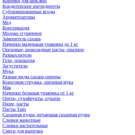
Коробки для шок.яиц
Кондитерские ингредиенты
Сублимированные ягоды
Ароматизаторы
Мед
Консервация
Молоко сгущенное
Заменитель сахара
Начинки маленькая упаковка до 1 кг
Ореховые, шоколадные пасты, пралине
Разрыхлители
Гели, покрытия
Загустители
Мука
Разные виды сахара,сиропы
Кокосовая стружка, ореховая мука
Мак
Начинки большая упаковка от 1 кг
Орехи, сухофрукты, цукаты
Пюре, пасты
Пасты Tatis
Сахарная пудра, нетающая сахарная пудра
Сливки животные
Сливки растительные
Смеси для выпечки