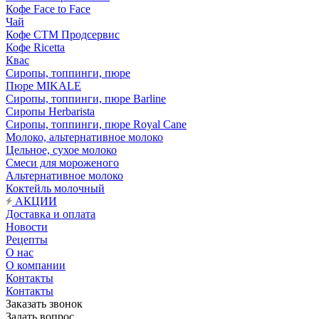
Кофе Face to Face
Чай
Кофе СТМ Продсервис
Кофе Ricetta
Квас
Сиропы, топпинги, пюре
Пюре MIKALE
Сиропы, топпинги, пюре Barline
Сиропы Herbarista
Сиропы, топпинги, пюре Royal Cane
Молоко, альтернативное молоко
Цельное, сухое молоко
Смеси для мороженого
Альтернативное молоко
Коктейль молочный
АКЦИИ
Доставка и оплата
Новости
Рецепты
О нас
О компании
Контакты
Контакты
Заказать звонок
Задать вопрос