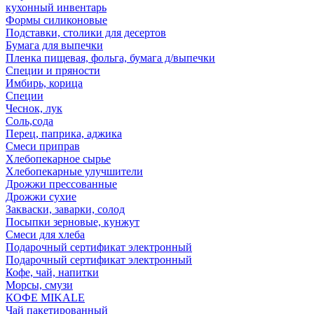
кухонный инвентарь
Формы силиконовые
Подставки, столики для десертов
Бумага для выпечки
Пленка пищевая, фольга, бумага д/выпечки
Специи и пряности
Имбирь, корица
Специи
Чеснок, лук
Соль,сода
Перец, паприка, аджика
Смеси приправ
Хлебопекарное сырье
Хлебопекарные улучшители
Дрожжи прессованные
Дрожжи сухие
Закваски, заварки, солод
Посыпки зерновые, кунжут
Смеси для хлеба
Подарочный сертификат электронный
Подарочный сертификат электронный
Кофе, чай, напитки
Морсы, смузи
КОФЕ MIKALE
Чай пакетированный