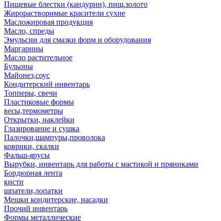
Пищевые блестки (кандурин), пищ.золото
Жирорастворимые красители сухие
Масложировая продукция
Масло, спреды
Эмульсии для смазки форм и оборудования
Маргарины
Масло растительное
Бульоны
Майонез,соус
Кондитерский инвентарь
Топперы, свечи
Пластиковые формы
весы,термометры
Открытки, наклейки
Глазирование и сушка
Палочки,шампуры,проволока
коврики, скалки
Фальш-ярусы
Вырубки, инвентарь для работы с мастикой и пряниками
Бордюрная лента
кисти
шпатели,лопатки
Мешки кондитерские, насадки
Прочий инвентарь
Формы металлические