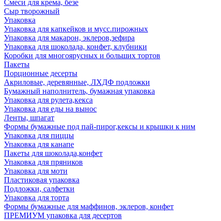
Смеси для крема, безе
Сыр творожный
Упаковка
Упаковка для капкейков и мусс.пирожных
Упаковка для макарон, эклеров,зефира
Упаковка для шоколада, конфет, клубники
Коробки для многоярусных и больших тортов
Пакеты
Порционные десерты
Акриловые, деревянные, ЛХДФ подложки
Бумажный наполнитель, бумажная упаковка
Упаковка для рулета,кекса
Упаковка для еды на вынос
Ленты, шпагат
Формы бумажные под пай-пирог,кексы и крышки к ним
Упаковка для пиццы
Упаковка для канапе
Пакеты для шоколада,конфет
Упаковка для пряников
Упаковка для моти
Пластиковая упаковка
Подложки, салфетки
Упаковка для торта
Формы бумажные для маффинов, эклеров, конфет
ПРЕМИУМ упаковка для десертов