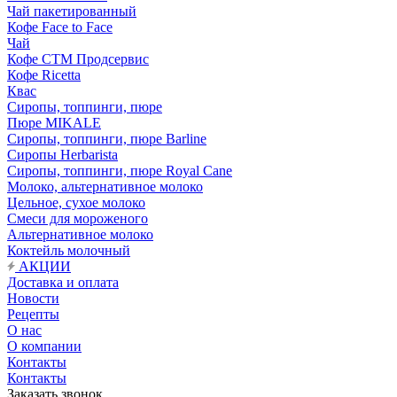
Чай пакетированный
Кофе Face to Face
Чай
Кофе СТМ Продсервис
Кофе Ricetta
Квас
Сиропы, топпинги, пюре
Пюре MIKALE
Сиропы, топпинги, пюре Barline
Сиропы Herbarista
Сиропы, топпинги, пюре Royal Cane
Молоко, альтернативное молоко
Цельное, сухое молоко
Смеси для мороженого
Альтернативное молоко
Коктейль молочный
АКЦИИ
Доставка и оплата
Новости
Рецепты
О нас
О компании
Контакты
Контакты
Заказать звонок