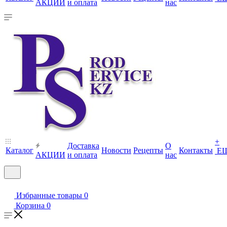
АКЦИИ
и оплата
нас
+
Доставка
О
Каталог
Новости
Рецепты
Контакты
Е
АКЦИИ
и оплата
нас
Избранные товары
0
Корзина
0