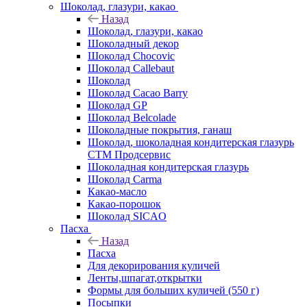
Шоколад, глазури, какао
Назад
Шоколад, глазури, какао
Шоколадный декор
Шоколад Chocovic
Шоколад Callebaut
Шоколад
Шоколад Cacao Barry
Шоколад GP
Шоколад Belcolade
Шоколадные покрытия, ганаш
Шоколад, шоколадная кондитерская глазурь
СТМ Продсервис
Шоколадная кондитерская глазурь
Шоколад Carma
Какао-масло
Какао-порошок
Шоколад SICAO
Пасха
Назад
Пасха
Для декорирования куличей
Ленты,шпагат,открытки
Формы для больших куличей (550 г)
Посыпки