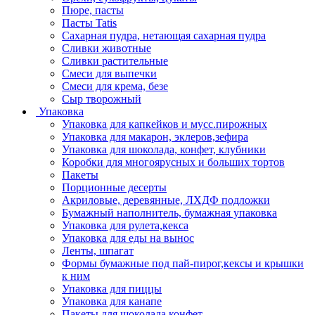
Пюре, пасты
Пасты Tatis
Сахарная пудра, нетающая сахарная пудра
Сливки животные
Сливки растительные
Смеси для выпечки
Смеси для крема, безе
Сыр творожный
Упаковка
Упаковка для капкейков и мусс.пирожных
Упаковка для макарон, эклеров,зефира
Упаковка для шоколада, конфет, клубники
Коробки для многоярусных и больших тортов
Пакеты
Порционные десерты
Акриловые, деревянные, ЛХДФ подложки
Бумажный наполнитель, бумажная упаковка
Упаковка для рулета,кекса
Упаковка для еды на вынос
Ленты, шпагат
Формы бумажные под пай-пирог,кексы и крышки
к ним
Упаковка для пиццы
Упаковка для канапе
Пакеты для шоколада,конфет