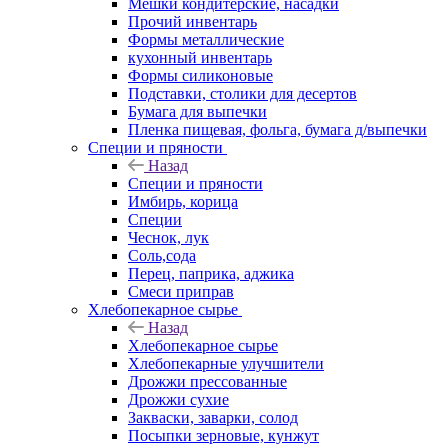
Мешки кондитерские, насадки
Прочий инвентарь
Формы металлические
кухонный инвентарь
Формы силиконовые
Подставки, столики для десертов
Бумага для выпечки
Пленка пищевая, фольга, бумага д/выпечки
Специи и пряности
Назад
Специи и пряности
Имбирь, корица
Специи
Чеснок, лук
Соль,сода
Перец, паприка, аджика
Смеси приправ
Хлебопекарное сырье
Назад
Хлебопекарное сырье
Хлебопекарные улучшители
Дрожжи прессованные
Дрожжи сухие
Закваски, заварки, солод
Посыпки зерновые, кунжут