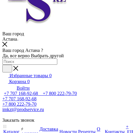
Ваш город
Астана
Ваш город Астана ?
Да, все верно
Выбрать другой
Избранные товары
0
Корзина
0
Войти
+7 707 168-92-68 +7 800 222-79-70
+7 707 168-92-68
+7 800 222-79-70
imkzt@prodservice.ru
Заказать звонок
+
Доставка
О
Каталог
Новости
Рецепты
Контакты
Е