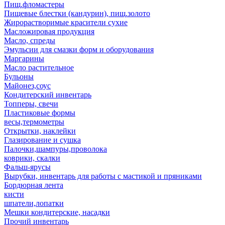
Пищ.фломастеры
Пищевые блестки (кандурин), пищ.золото
Жирорастворимые красители сухие
Масложировая продукция
Масло, спреды
Эмульсии для смазки форм и оборудования
Маргарины
Масло растительное
Бульоны
Майонез,соус
Кондитерский инвентарь
Топперы, свечи
Пластиковые формы
весы,термометры
Открытки, наклейки
Глазирование и сушка
Палочки,шампуры,проволока
коврики, скалки
Фальш-ярусы
Вырубки, инвентарь для работы с мастикой и пряниками
Бордюрная лента
кисти
шпатели,лопатки
Мешки кондитерские, насадки
Прочий инвентарь