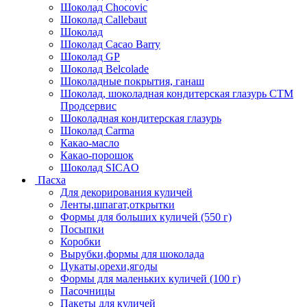
Шоколад Chocovic
Шоколад Callebaut
Шоколад
Шоколад Cacao Barry
Шоколад GP
Шоколад Belcolade
Шоколадные покрытия, ганаш
Шоколад, шоколадная кондитерская глазурь СТМ
Продсервис
Шоколадная кондитерская глазурь
Шоколад Carma
Какао-масло
Какао-порошок
Шоколад SICAO
Пасха
Для декорирования куличей
Ленты,шпагат,открытки
Формы для больших куличей (550 г)
Посыпки
Коробки
Вырубки,формы для шоколада
Цукаты,орехи,ягоды
Формы для маленьких куличей (100 г)
Пасочницы
Пакеты для куличей