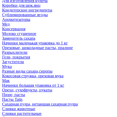
Для изготовления кулича
Коробки для шок.яиц
Кондитерские ингредиенты
Сублимированные ягоды
Ароматизаторы
Мед
Консервация
Молоко сгущенное
Заменитель сахара
Начинки маленькая упаковка до 1 кг
Ореховые, шоколадные пасты, пралине
Разрыхлители
Гели, покрытия
Загустители
Мука
Разные виды сахара,сиропы
Кокосовая стружка, ореховая мука
Мак
Начинки большая упаковка от 1 кг
Орехи, сухофрукты, цукаты
Пюре, пасты
Пасты Tatis
Сахарная пудра, нетающая сахарная пудра
Сливки животные
Сливки растительные