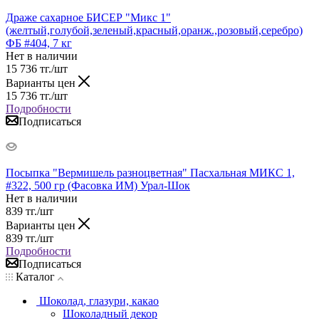
Драже сахарное БИСЕР "Микс 1"
(желтый,голубой,зеленый,красный,оранж.,розовый,серебро)
ФБ #404, 7 кг
Нет в наличии
15 736
тг.
/шт
Варианты цен
15 736
тг.
/шт
Подробности
Подписаться
Посыпка "Вермишель разноцветная" Пасхальная МИКС 1,
#322, 500 гр (Фасовка ИМ) Урал-Шок
Нет в наличии
839
тг.
/шт
Варианты цен
839
тг.
/шт
Подробности
Подписаться
Каталог
Шоколад, глазури, какао
Шоколадный декор