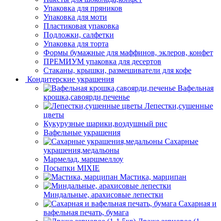
Упаковка для пряников
Упаковка для моти
Пластиковая упаковка
Подложки, салфетки
Упаковка для торта
Формы бумажные для маффинов, эклеров, конфет
ПРЕМИУМ упаковка для десертов
Стаканы, крышки, размешиватели для кофе
Кондитерские украшения
Вафельная
крошка,савоярди,печенье
Лепестки,сушенные
цветы
Кукурузные шарики,воздушный рис
Вафельные украшения
Сахарные
украшения,медальоны
Мармелад, маршмеллоу
Посыпки MIXIE
Мастика, марципан
Миндальные, арахисовые лепестки
Сахарная и
вафельная печать, бумага