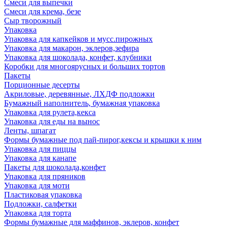
Смеси для выпечки
Смеси для крема, безе
Сыр творожный
Упаковка
Упаковка для капкейков и мусс.пирожных
Упаковка для макарон, эклеров,зефира
Упаковка для шоколада, конфет, клубники
Коробки для многоярусных и больших тортов
Пакеты
Порционные десерты
Акриловые, деревянные, ЛХДФ подложки
Бумажный наполнитель, бумажная упаковка
Упаковка для рулета,кекса
Упаковка для еды на вынос
Ленты, шпагат
Формы бумажные под пай-пирог,кексы и крышки к ним
Упаковка для пиццы
Упаковка для канапе
Пакеты для шоколада,конфет
Упаковка для пряников
Упаковка для моти
Пластиковая упаковка
Подложки, салфетки
Упаковка для торта
Формы бумажные для маффинов, эклеров, конфет