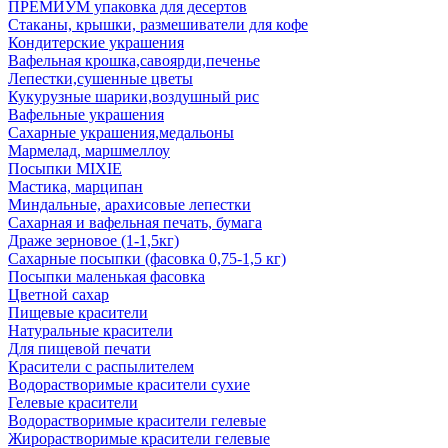
ПРЕМИУМ упаковка для десертов
Стаканы, крышки, размешиватели для кофе
Кондитерские украшения
Вафельная крошка,савоярди,печенье
Лепестки,сушенные цветы
Кукурузные шарики,воздушный рис
Вафельные украшения
Сахарные украшения,медальоны
Мармелад, маршмеллоу
Посыпки MIXIE
Мастика, марципан
Миндальные, арахисовые лепестки
Сахарная и вафельная печать, бумага
Драже зерновое (1-1,5кг)
Сахарные посыпки (фасовка 0,75-1,5 кг)
Посыпки маленькая фасовка
Цветной сахар
Пищевые красители
Натуральные красители
Для пищевой печати
Красители с распылителем
Водорастворимые красители сухие
Гелевые красители
Водорастворимые красители гелевые
Жирорастворимые красители гелевые