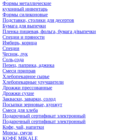
Формы металлические
кухонный инвентарь
Формы силиконовые
Подставки, столики для десертов
Бумага для выпечки
Пленка пищевая, фольга, бумага д/выпечки
Специи и пряности
Имбирь, корица
Специи
Чеснок, лук
Соль,сода
Перец, паприка, аджика
Смеси приправ
Хлебопекарное сырье
Хлебопекарные улучшители
Дрожжи прессованные
Дрожжи сухие
Закваски, заварки, солод
Посыпки зерновые, кунжут
Смеси для хлеба
Подарочный сертификат электронный
Подарочный сертификат электронный
Кофе, чай, напитки
Морсы, смузи
КОФЕ MIKALE