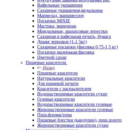
Вафельные украшения
Сахарные украшения,медальоны
Мармелад, маршмеллоу
Посыпки MIXIE
Мастика, марципан
Миндальные, арахисовые лепестки
Сахарная и вафельная печать, бумага
Драже зерновое (1-1,5кг)
Сахарные посыпки (фасовка 0,75-1,5 кг)
Посыпки маленькая фасовка
Цветной сахар
Пищевые красители
Назад
Пищевые красители
Натуральные красители
Для пищевой печати
Красители с распылителем
Водорастворимые красители сухие
Гелевые красители
Водорастворимые красители гелевые
Жирорастворимые красители гелевые
Пищ.фломастеры
Пищевые блестки (кандурин), пищ.золото
Жирорастворимые красители сухие