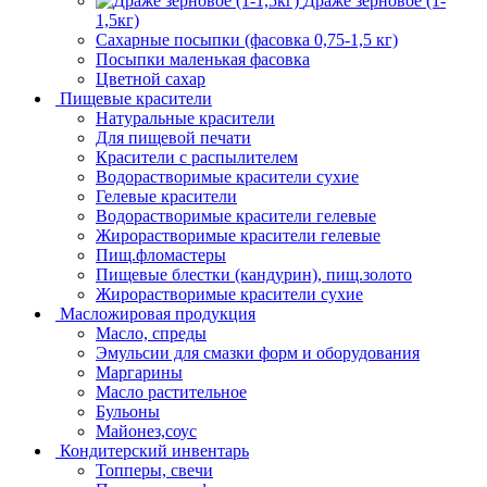
Драже зерновое (1-
1,5кг)
Сахарные посыпки (фасовка 0,75-1,5 кг)
Посыпки маленькая фасовка
Цветной сахар
Пищевые красители
Натуральные красители
Для пищевой печати
Красители с распылителем
Водорастворимые красители сухие
Гелевые красители
Водорастворимые красители гелевые
Жирорастворимые красители гелевые
Пищ.фломастеры
Пищевые блестки (кандурин), пищ.золото
Жирорастворимые красители сухие
Масложировая продукция
Масло, спреды
Эмульсии для смазки форм и оборудования
Маргарины
Масло растительное
Бульоны
Майонез,соус
Кондитерский инвентарь
Топперы, свечи