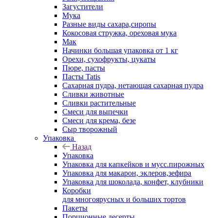
Загустители
Мука
Разные виды сахара,сиропы
Кокосовая стружка, ореховая мука
Мак
Начинки большая упаковка от 1 кг
Орехи, сухофрукты, цукаты
Пюре, пасты
Пасты Tatis
Сахарная пудра, нетающая сахарная пудра
Сливки животные
Сливки растительные
Смеси для выпечки
Смеси для крема, безе
Сыр творожный
Упаковка
Назад
Упаковка
Упаковка для капкейков и мусс.пирожных
Упаковка для макарон, эклеров,зефира
Упаковка для шоколада, конфет, клубники
Коробки
для многоярусных и больших тортов
Пакеты
Порционные десерты