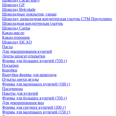
Шоколад Cacao Barry
Шоколад GP
Шоколад Belcolade
Шоколадные покрытия, ганаш
Шоколад, шоколадная кондитерская глазурь СТМ Продсервис
Шоколадная кондитерская глазурь
Шоколад Carma
Какао-масло
Какао-порошок
Шоколад SICAO
Пасха
Для декорирования куличей
Ленты,шпагат,открытки
Формы для больших куличей (550 г)
Посыпки
Коробки
Вырубки,формы для шоколада
Цукаты,орехи,ягоды
Формы для маленьких куличей (100 г)
Пасочницы
Пакеты для куличей
Формы для больших куличей (350 г)
Для декорирования яиц
Формы для средних куличей (200 г)
Формы для маленьких куличей (150 г)