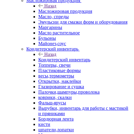
Масложировая продукция
Назад
Масложировая продукция
Масло, спреды
Эмульсии для смазки форм и оборудования
Маргарины
Масло растительное
Бульоны
Майонез,соус
Кондитерский инвентарь
Назад
Кондитерский инвентарь
Топперы, свечи
Пластиковые формы
весы,термометры
Открытки, наклейки
Глазирование и сушка
Палочки,шампуры,проволока
коврики, скалки
Фальш-ярусы
Вырубки, инвентарь для работы с мастикой
и пряниками
Бордюрная лента
кисти
шпатели,лопатки