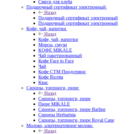
Смеси для хлеба
Подарочный сертификат электронный
Назад
Подарочный сертификат электронный
Подарочный сертификат электронный
Кофе, чай, напитки
Назад
Кофе, чай, напитки
Морсы, смузи
КОФЕ MIKALE
Чай пакетированный
Кофе Face to Face
Чай
Кофе СТМ Продсервис
Кофе Ricetta
Квас
Сиропы, топпинги, пюре
Назад
Сиропы, топпинги, пюре
Пюре MIKALE
Сиропы, топпинги, пюре Barline
Сиропы Herbarista
Сиропы, топпинги, пюре Royal Cane
Молоко, альтернативное молоко
Назад