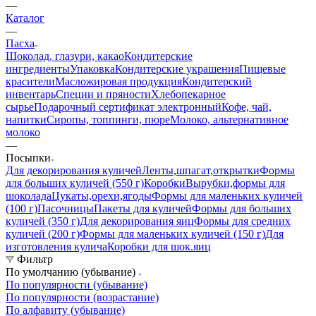
—
Каталог
—
Пасха
Шоколад, глазури, какао
Кондитерские
ингредиенты
Упаковка
Кондитерские украшения
Пищевые
красители
Масложировая продукция
Кондитерский
инвентарь
Специи и пряности
Хлебопекарное
сырье
Подарочный сертификат электронный
Кофе, чай,
напитки
Сиропы, топпинги, пюре
Молоко, альтернативное
молоко
—
Посыпки
Для декорирования куличей
Ленты,шпагат,открытки
Формы
для больших куличей (550 г)
Коробки
Вырубки,формы для
шоколада
Цукаты,орехи,ягоды
Формы для маленьких куличей
(100 г)
Пасочницы
Пакеты для куличей
Формы для больших
куличей (350 г)
Для декорирования яиц
Формы для средних
куличей (200 г)
Формы для маленьких куличей (150 г)
Для
изготовления кулича
Коробки для шок.яиц
Фильтр
По умолчанию (убывание)
По популярности (убывание)
По популярности (возрастание)
По алфавиту (убывание)