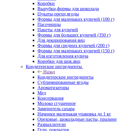
Коробки
Вырубки,формы для шоколада
Цукаты,орехи,ягоды
Формы для маленьких куличей (100 г)
Пасочницы
Пакеты для куличей
Формы для больших куличей (350 г)
Для декорирования яиц
Формы для средних куличей (200 г)
Формы для маленьких куличей (150 г)
Для изготовления кулича
Коробки для шок.яиц
Кондитерские ингредиенты
Назад
Кондитерские ингредиенты
Сублимированные ягоды
Ароматизаторы
Мед
Консервация
Молоко сгущенное
Заменитель сахара
Начинки маленькая упаковка до 1 кг
Ореховые, шоколадные пасты, пралине
Разрыхлители
Гели, покрытия