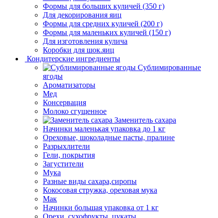
Формы для больших куличей (350 г)
Для декорирования яиц
Формы для средних куличей (200 г)
Формы для маленьких куличей (150 г)
Для изготовления кулича
Коробки для шок.яиц
Кондитерские ингредиенты
Сублимированные
ягоды
Ароматизаторы
Мед
Консервация
Молоко сгущенное
Заменитель сахара
Начинки маленькая упаковка до 1 кг
Ореховые, шоколадные пасты, пралине
Разрыхлители
Гели, покрытия
Загустители
Мука
Разные виды сахара,сиропы
Кокосовая стружка, ореховая мука
Мак
Начинки большая упаковка от 1 кг
Орехи, сухофрукты, цукаты