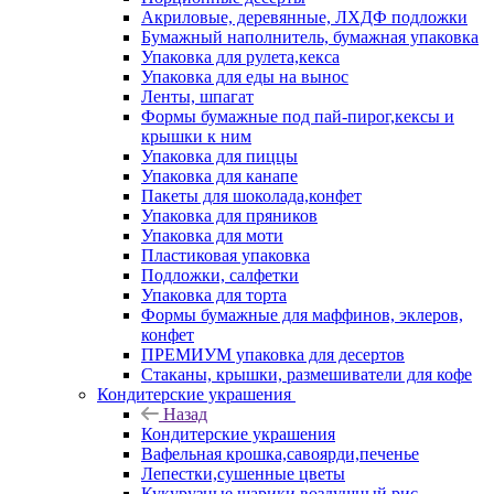
Акриловые, деревянные, ЛХДФ подложки
Бумажный наполнитель, бумажная упаковка
Упаковка для рулета,кекса
Упаковка для еды на вынос
Ленты, шпагат
Формы бумажные под пай-пирог,кексы и
крышки к ним
Упаковка для пиццы
Упаковка для канапе
Пакеты для шоколада,конфет
Упаковка для пряников
Упаковка для моти
Пластиковая упаковка
Подложки, салфетки
Упаковка для торта
Формы бумажные для маффинов, эклеров,
конфет
ПРЕМИУМ упаковка для десертов
Стаканы, крышки, размешиватели для кофе
Кондитерские украшения
Назад
Кондитерские украшения
Вафельная крошка,савоярди,печенье
Лепестки,сушенные цветы
Кукурузные шарики,воздушный рис