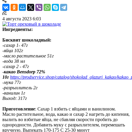
4 августа 2023 6:03
Ингредиенты:
Бисквит шоколадный:
-сахар 1- 47г
-яйца 102г
-масло растительное 51г
-вода 38 мл
-сахар 2 - 47г
-
какао Bensdorp 72%
10г
https://prodservice.shop/catalog/shokolad_glazuri_kakao/kakao
-мука 77г
-разрыхлитель 2г
-ванилин 1г
Выход: 317г
Приготовление
: Сахар 1 взбить с яйцами и ванилином.
Масло растительное, вода, какао и сахар 2 нагреть до кипения,
вылить во взбитые яйца, не сбавляя скорости пробить до
однородности. Добавить муку с разрыхлителем, перемешать
вручную. Выпекать 170-175 С 25-30 минут