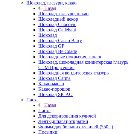
Шоколад, глазури, какао
Назад
Шоколад, глазури, какао
Шоколадный декор
Шоколад Chocovic
Шоколад Callebaut
Шоколад
Шоколад Cacao Barry
Шоколад GP
Шоколад Belcolade
Шоколадные покрытия, ганаш
Шоколад, шоколадная кондитерская глазурь
СТМ Продсервис
Шоколадная кондитерская глазурь
Шоколад Carma
Какао-масло
Какао-порошок
Шоколад SICAO
Пасха
Назад
Пасха
Для декорирования куличей
Ленты,шпагат,открытки
Формы для больших куличей (550 г)
Посыпки