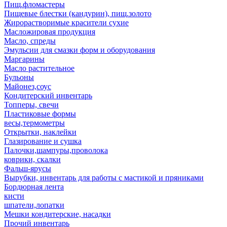
Пищ.фломастеры
Пищевые блестки (кандурин), пищ.золото
Жирорастворимые красители сухие
Масложировая продукция
Масло, спреды
Эмульсии для смазки форм и оборудования
Маргарины
Масло растительное
Бульоны
Майонез,соус
Кондитерский инвентарь
Топперы, свечи
Пластиковые формы
весы,термометры
Открытки, наклейки
Глазирование и сушка
Палочки,шампуры,проволока
коврики, скалки
Фальш-ярусы
Вырубки, инвентарь для работы с мастикой и пряниками
Бордюрная лента
кисти
шпатели,лопатки
Мешки кондитерские, насадки
Прочий инвентарь