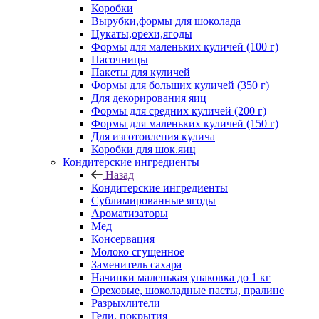
Коробки
Вырубки,формы для шоколада
Цукаты,орехи,ягоды
Формы для маленьких куличей (100 г)
Пасочницы
Пакеты для куличей
Формы для больших куличей (350 г)
Для декорирования яиц
Формы для средних куличей (200 г)
Формы для маленьких куличей (150 г)
Для изготовления кулича
Коробки для шок.яиц
Кондитерские ингредиенты
Назад
Кондитерские ингредиенты
Сублимированные ягоды
Ароматизаторы
Мед
Консервация
Молоко сгущенное
Заменитель сахара
Начинки маленькая упаковка до 1 кг
Ореховые, шоколадные пасты, пралине
Разрыхлители
Гели, покрытия