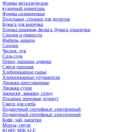
Формы металлические
кухонный инвентарь
Формы силиконовые
Подставки, столики для десертов
Бумага для выпечки
Пленка пищевая, фольга, бумага д/выпечки
Специи и пряности
Имбирь, корица
Специи
Чеснок, лук
Соль,сода
Перец, паприка, аджика
Смеси приправ
Хлебопекарное сырье
Хлебопекарные улучшители
Дрожжи прессованные
Дрожжи сухие
Закваски, заварки, солод
Посыпки зерновые, кунжут
Смеси для хлеба
Подарочный сертификат электронный
Подарочный сертификат электронный
Кофе, чай, напитки
Морсы, смузи
КОФЕ MIKALE