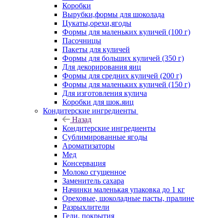
Коробки
Вырубки,формы для шоколада
Цукаты,орехи,ягоды
Формы для маленьких куличей (100 г)
Пасочницы
Пакеты для куличей
Формы для больших куличей (350 г)
Для декорирования яиц
Формы для средних куличей (200 г)
Формы для маленьких куличей (150 г)
Для изготовления кулича
Коробки для шок.яиц
Кондитерские ингредиенты
Назад
Кондитерские ингредиенты
Сублимированные ягоды
Ароматизаторы
Мед
Консервация
Молоко сгущенное
Заменитель сахара
Начинки маленькая упаковка до 1 кг
Ореховые, шоколадные пасты, пралине
Разрыхлители
Гели, покрытия