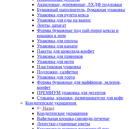
Акриловые, деревянные, ЛХДФ подложки
Бумажный наполнитель, бумажная упаковка
Упаковка для рулета,кекса
Упаковка для еды на вынос
Ленты, шпагат
Формы бумажные под пай-пирог,кексы и
крышки к ним
Упаковка для пиццы
Упаковка для канапе
Пакеты для шоколада,конфет
Упаковка для пряников
Упаковка для моти
Пластиковая упаковка
Подложки, салфетки
Упаковка для торта
Формы бумажные для маффинов, эклеров,
конфет
ПРЕМИУМ упаковка для десертов
Стаканы, крышки, размешиватели для кофе
Кондитерские украшения
Назад
Кондитерские украшения
Вафельная крошка,савоярди,печенье
Лепестки,сушенные цветы
Кукурузные шарики,воздушный рис