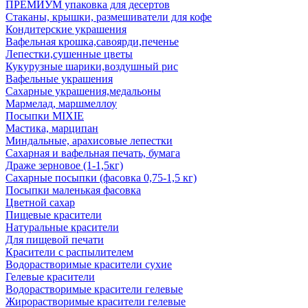
ПРЕМИУМ упаковка для десертов
Стаканы, крышки, размешиватели для кофе
Кондитерские украшения
Вафельная крошка,савоярди,печенье
Лепестки,сушенные цветы
Кукурузные шарики,воздушный рис
Вафельные украшения
Сахарные украшения,медальоны
Мармелад, маршмеллоу
Посыпки MIXIE
Мастика, марципан
Миндальные, арахисовые лепестки
Сахарная и вафельная печать, бумага
Драже зерновое (1-1,5кг)
Сахарные посыпки (фасовка 0,75-1,5 кг)
Посыпки маленькая фасовка
Цветной сахар
Пищевые красители
Натуральные красители
Для пищевой печати
Красители с распылителем
Водорастворимые красители сухие
Гелевые красители
Водорастворимые красители гелевые
Жирорастворимые красители гелевые