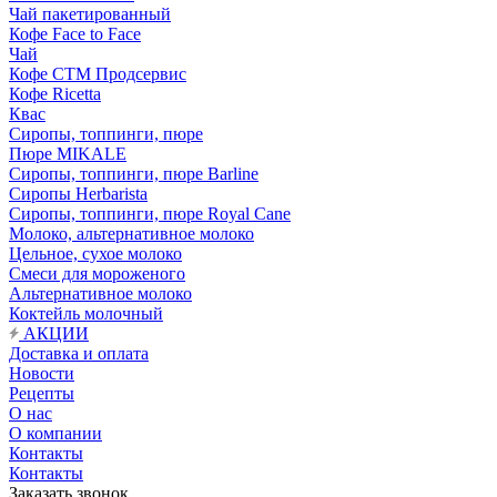
Чай пакетированный
Кофе Face to Face
Чай
Кофе СТМ Продсервис
Кофе Ricetta
Квас
Сиропы, топпинги, пюре
Пюре MIKALE
Сиропы, топпинги, пюре Barline
Сиропы Herbarista
Сиропы, топпинги, пюре Royal Cane
Молоко, альтернативное молоко
Цельное, сухое молоко
Смеси для мороженого
Альтернативное молоко
Коктейль молочный
АКЦИИ
Доставка и оплата
Новости
Рецепты
О нас
О компании
Контакты
Контакты
Заказать звонок