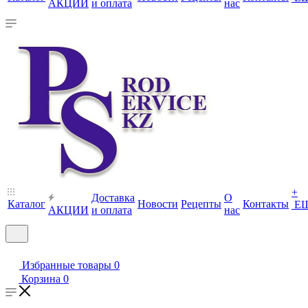
АКЦИИ
и оплата
нас
+
Доставка
О
Каталог
Новости
Рецепты
Контакты
Е
АКЦИИ
и оплата
нас
Избранные товары
0
Корзина
0