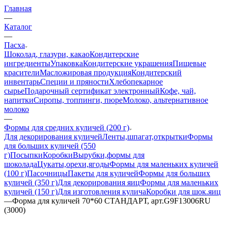
Главная
—
Каталог
—
Пасха
Шоколад, глазури, какао
Кондитерские
ингредиенты
Упаковка
Кондитерские украшения
Пищевые
красители
Масложировая продукция
Кондитерский
инвентарь
Специи и пряности
Хлебопекарное
сырье
Подарочный сертификат электронный
Кофе, чай,
напитки
Сиропы, топпинги, пюре
Молоко, альтернативное
молоко
—
Формы для средних куличей (200 г)
Для декорирования куличей
Ленты,шпагат,открытки
Формы
для больших куличей (550
г)
Посыпки
Коробки
Вырубки,формы для
шоколада
Цукаты,орехи,ягоды
Формы для маленьких куличей
(100 г)
Пасочницы
Пакеты для куличей
Формы для больших
куличей (350 г)
Для декорирования яиц
Формы для маленьких
куличей (150 г)
Для изготовления кулича
Коробки для шок.яиц
—
Форма для куличей 70*60 СТАНДАРТ, арт.G9F13006RU
(3000)