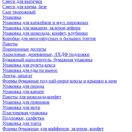
Смеси для выпечки
Смеси для крема, безе
Сыр творожный
Упаковка
Упаковка для капкейков и мусс.пирожных
Упаковка для макарон, эклеров,зефира
Упаковка для шоколада, конфет, клубники
Коробки для многоярусных и больших тортов
Пакеты
Порционные десерты
Акриловые, деревянные, ЛХДФ подложки
Бумажный наполнитель, бумажная упаковка
Упаковка для рулета,кекса
Упаковка для еды на вынос
Ленты, шпагат
Формы бумажные под пай-пирог,кексы и крышки к ним
Упаковка для пиццы
Упаковка для канапе
Пакеты для шоколада,конфет
Упаковка для пряников
Упаковка для моти
Пластиковая упаковка
Подложки, салфетки
Упаковка для торта
Формы бумажные для маффинов, эклеров, конфет