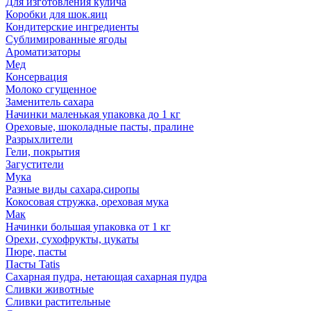
Для изготовления кулича
Коробки для шок.яиц
Кондитерские ингредиенты
Сублимированные ягоды
Ароматизаторы
Мед
Консервация
Молоко сгущенное
Заменитель сахара
Начинки маленькая упаковка до 1 кг
Ореховые, шоколадные пасты, пралине
Разрыхлители
Гели, покрытия
Загустители
Мука
Разные виды сахара,сиропы
Кокосовая стружка, ореховая мука
Мак
Начинки большая упаковка от 1 кг
Орехи, сухофрукты, цукаты
Пюре, пасты
Пасты Tatis
Сахарная пудра, нетающая сахарная пудра
Сливки животные
Сливки растительные