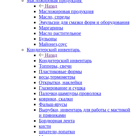
Масложировая продукция
Назад
Масложировая продукция
Масло, спреды
Эмульсии для смазки форм и оборудования
Маргарины
Масло растительное
Бульоны
Майонез,соус
Кондитерский инвентарь
Назад
Кондитерский инвентарь
Топперы, свечи
Пластиковые формы
весы,термометры
Открытки, наклейки
Глазирование и сушка
Палочки,шампуры,проволока
коврики, скалки
Фальш-ярусы
Вырубки, инвентарь для работы с мастикой
и пряниками
Бордюрная лента
кисти
шпатели,лопатки