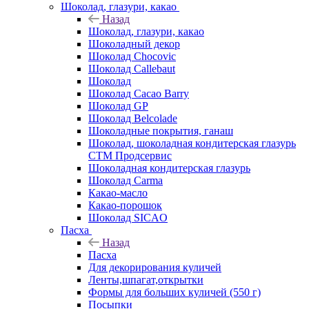
Шоколад, глазури, какао
Назад
Шоколад, глазури, какао
Шоколадный декор
Шоколад Chocovic
Шоколад Callebaut
Шоколад
Шоколад Cacao Barry
Шоколад GP
Шоколад Belcolade
Шоколадные покрытия, ганаш
Шоколад, шоколадная кондитерская глазурь
СТМ Продсервис
Шоколадная кондитерская глазурь
Шоколад Carma
Какао-масло
Какао-порошок
Шоколад SICAO
Пасха
Назад
Пасха
Для декорирования куличей
Ленты,шпагат,открытки
Формы для больших куличей (550 г)
Посыпки