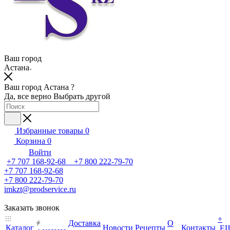
Ваш город
Астана
Ваш город Астана ?
Да, все верно
Выбрать другой
Избранные товары
0
Корзина
0
Войти
+7 707 168-92-68 +7 800 222-79-70
+7 707 168-92-68
+7 800 222-79-70
imkzt@prodservice.ru
Заказать звонок
+
Доставка
О
Каталог
Новости
Рецепты
Контакты
Е