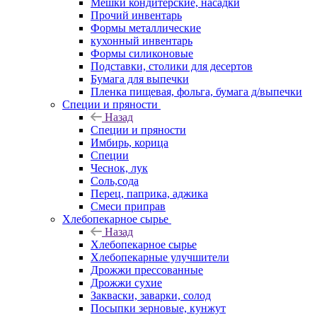
Мешки кондитерские, насадки
Прочий инвентарь
Формы металлические
кухонный инвентарь
Формы силиконовые
Подставки, столики для десертов
Бумага для выпечки
Пленка пищевая, фольга, бумага д/выпечки
Специи и пряности
Назад
Специи и пряности
Имбирь, корица
Специи
Чеснок, лук
Соль,сода
Перец, паприка, аджика
Смеси приправ
Хлебопекарное сырье
Назад
Хлебопекарное сырье
Хлебопекарные улучшители
Дрожжи прессованные
Дрожжи сухие
Закваски, заварки, солод
Посыпки зерновые, кунжут