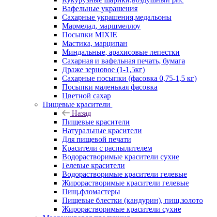
Вафельные украшения
Сахарные украшения,медальоны
Мармелад, маршмеллоу
Посыпки MIXIE
Мастика, марципан
Миндальные, арахисовые лепестки
Сахарная и вафельная печать, бумага
Драже зерновое (1-1,5кг)
Сахарные посыпки (фасовка 0,75-1,5 кг)
Посыпки маленькая фасовка
Цветной сахар
Пищевые красители
Назад
Пищевые красители
Натуральные красители
Для пищевой печати
Красители с распылителем
Водорастворимые красители сухие
Гелевые красители
Водорастворимые красители гелевые
Жирорастворимые красители гелевые
Пищ.фломастеры
Пищевые блестки (кандурин), пищ.золото
Жирорастворимые красители сухие