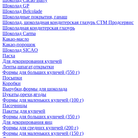
Шоколад Cacao Barry
Шоколад GP
Шоколад Belcolade
Шоколадные покрытия, ганаш
Шоколад, шоколадная кондитерская глазурь СТМ Продсервис
Шоколадная кондитерская глазурь
Шоколад Carma
Какао-масло
Какао-порошок
Шоколад SICAO
Пасха
Для декорирования куличей
Ленты,шпагат,открытки
Формы для больших куличей (550 г)
Посыпки
Коробки
Вырубки,формы для шоколада
Цукаты,орехи,ягоды
Формы для маленьких куличей (100 г)
Пасочницы
Пакеты для куличей
Формы для больших куличей (350 г)
Для декорирования яиц
Формы для средних куличей (200 г)
Формы для маленьких куличей (150 г)