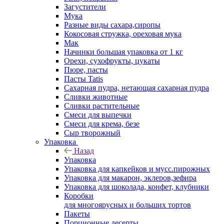
Загустители
Мука
Разные виды сахара,сиропы
Кокосовая стружка, ореховая мука
Мак
Начинки большая упаковка от 1 кг
Орехи, сухофрукты, цукаты
Пюре, пасты
Пасты Tatis
Сахарная пудра, нетающая сахарная пудра
Сливки животные
Сливки растительные
Смеси для выпечки
Смеси для крема, безе
Сыр творожный
Упаковка
Назад
Упаковка
Упаковка для капкейков и мусс.пирожных
Упаковка для макарон, эклеров,зефира
Упаковка для шоколада, конфет, клубники
Коробки
для многоярусных и больших тортов
Пакеты
Порционные десерты