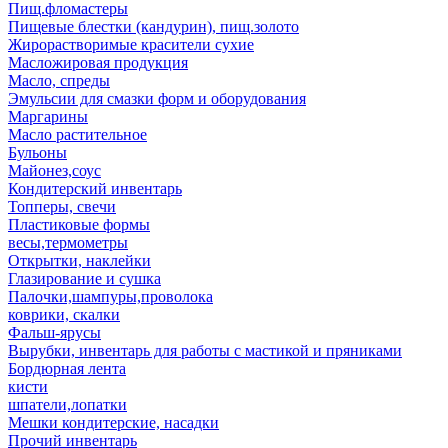
Пищ.фломастеры
Пищевые блестки (кандурин), пищ.золото
Жирорастворимые красители сухие
Масложировая продукция
Масло, спреды
Эмульсии для смазки форм и оборудования
Маргарины
Масло растительное
Бульоны
Майонез,соус
Кондитерский инвентарь
Топперы, свечи
Пластиковые формы
весы,термометры
Открытки, наклейки
Глазирование и сушка
Палочки,шампуры,проволока
коврики, скалки
Фальш-ярусы
Вырубки, инвентарь для работы с мастикой и пряниками
Бордюрная лента
кисти
шпатели,лопатки
Мешки кондитерские, насадки
Прочий инвентарь