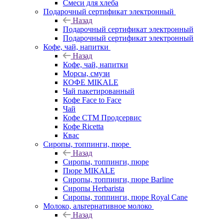
Смеси для хлеба
Подарочный сертификат электронный
Назад
Подарочный сертификат электронный
Подарочный сертификат электронный
Кофе, чай, напитки
Назад
Кофе, чай, напитки
Морсы, смузи
КОФЕ MIKALE
Чай пакетированный
Кофе Face to Face
Чай
Кофе СТМ Продсервис
Кофе Ricetta
Квас
Сиропы, топпинги, пюре
Назад
Сиропы, топпинги, пюре
Пюре MIKALE
Сиропы, топпинги, пюре Barline
Сиропы Herbarista
Сиропы, топпинги, пюре Royal Cane
Молоко, альтернативное молоко
Назад