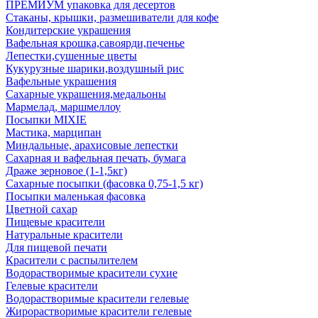
ПРЕМИУМ упаковка для десертов
Стаканы, крышки, размешиватели для кофе
Кондитерские украшения
Вафельная крошка,савоярди,печенье
Лепестки,сушенные цветы
Кукурузные шарики,воздушный рис
Вафельные украшения
Сахарные украшения,медальоны
Мармелад, маршмеллоу
Посыпки MIXIE
Мастика, марципан
Миндальные, арахисовые лепестки
Сахарная и вафельная печать, бумага
Драже зерновое (1-1,5кг)
Сахарные посыпки (фасовка 0,75-1,5 кг)
Посыпки маленькая фасовка
Цветной сахар
Пищевые красители
Натуральные красители
Для пищевой печати
Красители с распылителем
Водорастворимые красители сухие
Гелевые красители
Водорастворимые красители гелевые
Жирорастворимые красители гелевые