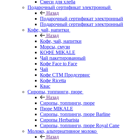
Смеси для хлеба
Подарочный сертификат электронный
Назад
Подарочный сертификат электронный
Подарочный сертификат электронный
Кофе, чай, напитки
Назад
Кофе, чай, напитки
Морсы, смузи
КОФЕ MIKALE
Чай пакетированный
Кофе Face to Face
Чай
Кофе СТМ Продсервис
Кофе Ricetta
Квас
Сиропы, топпинги, пюре
Назад
Сиропы, топпинги, пюре
Пюре MIKALE
Сиропы, топпинги, пюре Barline
Сиропы Herbarista
Сиропы, топпинги, пюре Royal Cane
Молоко, альтернативное молоко
Назад