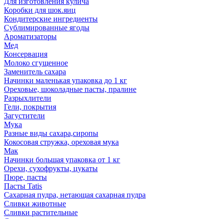
Для изготовления кулича
Коробки для шок.яиц
Кондитерские ингредиенты
Сублимированные ягоды
Ароматизаторы
Мед
Консервация
Молоко сгущенное
Заменитель сахара
Начинки маленькая упаковка до 1 кг
Ореховые, шоколадные пасты, пралине
Разрыхлители
Гели, покрытия
Загустители
Мука
Разные виды сахара,сиропы
Кокосовая стружка, ореховая мука
Мак
Начинки большая упаковка от 1 кг
Орехи, сухофрукты, цукаты
Пюре, пасты
Пасты Tatis
Сахарная пудра, нетающая сахарная пудра
Сливки животные
Сливки растительные