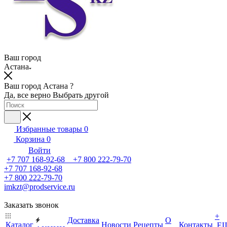
Ваш город
Астана
Ваш город Астана ?
Да, все верно
Выбрать другой
Избранные товары
0
Корзина
0
Войти
+7 707 168-92-68 +7 800 222-79-70
+7 707 168-92-68
+7 800 222-79-70
imkzt@prodservice.ru
Заказать звонок
+
Доставка
О
Каталог
Новости
Рецепты
Контакты
Е