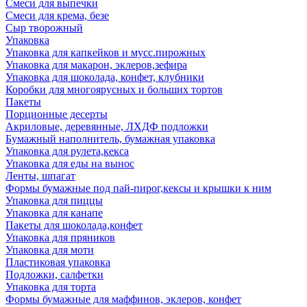
Смеси для выпечки
Смеси для крема, безе
Сыр творожный
Упаковка
Упаковка для капкейков и мусс.пирожных
Упаковка для макарон, эклеров,зефира
Упаковка для шоколада, конфет, клубники
Коробки для многоярусных и больших тортов
Пакеты
Порционные десерты
Акриловые, деревянные, ЛХДФ подложки
Бумажный наполнитель, бумажная упаковка
Упаковка для рулета,кекса
Упаковка для еды на вынос
Ленты, шпагат
Формы бумажные под пай-пирог,кексы и крышки к ним
Упаковка для пиццы
Упаковка для канапе
Пакеты для шоколада,конфет
Упаковка для пряников
Упаковка для моти
Пластиковая упаковка
Подложки, салфетки
Упаковка для торта
Формы бумажные для маффинов, эклеров, конфет