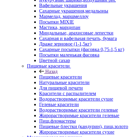
Вафельные украшения
Сахарные украшения,медальоны
Мармелад, маршмеллоу
Посыпки MIXIE
Мастика, марципан
Миндальные, арахисовые лепестки
Сахарная и вафельная печать, бумага
Драже зерновое (1-1,5кг)
Сахарные посыпки (фасовка 0,75-1,5 кг)
Посыпки маленькая фасовка
Цветной сахар
Пищевые красители
Назад
Пищевые красители
Натуральные красители
Для пищевой печати
Красители с распылителем
Водорастворимые красители сухие
Гелевые красители
Водорастворимые красители гелевые
Жирорастворимые красители гелевые
Пищ.фломастеры
Пищевые блестки (кандурин), пищ.золото
Жирорастворимые красители сухие