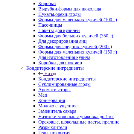
Коробки
Вырубки,формы для шоколада
Цукаты,орехи,ягоды
Формы для маленьких куличей (100 г)
Пасочницы
Пакеты для куличей
Формы для больших куличей (350 г)
Для декорирования яиц
Формы для средних куличей (200 г)
Формы для маленьких куличей (150 г)
Для изготовления кулича
Коробки для шок.яиц
Кондитерские ингредиенты
Назад
Кондитерские ингредиенты
Сублимированные ягоды
Ароматизаторы
Мед
Консервация
Молоко сгущенное
Заменитель сахара
Начинки маленькая упаковка до 1 кг
Ореховые, шоколадные пасты, пралине
Разрыхлители
Гели, покрытия