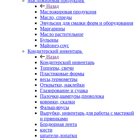
Масложировая продукция
Назад
Масложировая продукция
Масло, спреды
Эмульсии для смазки форм и оборудования
Маргарины
Масло растительное
Бульоны
Майонез,соус
Кондитерский инвентарь
Назад
Кондитерский инвентарь
Топперы, свечи
Пластиковые формы
весы,термометры
Открытки, наклейки
Глазирование и сушка
Палочки,шампуры,проволока
коврики, скалки
Фальш-ярусы
Вырубки, инвентарь для работы с мастикой
и пряниками
Бордюрная лента
кисти
шпатели,лопатки