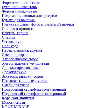
Формы металлические
кухонный инвентарь
Формы силиконовые
Подставки, столики для десертов
Бумага для выпечки
Пленка пищевая, фольга, бумага д/выпечки
Специи и пряности
Имбирь, корица
Специи
Чеснок, лук
Соль,сода
Перец, паприка, аджика
Смеси приправ
Хлебопекарное сырье
Хлебопекарные улучшители
Дрожжи прессованные
Дрожжи сухие
Закваски, заварки, солод
Посыпки зерновые, кунжут
Смеси для хлеба
Подарочный сертификат электронный
Подарочный сертификат электронный
Кофе, чай, напитки
Морсы, смузи
КОФЕ MIKALE