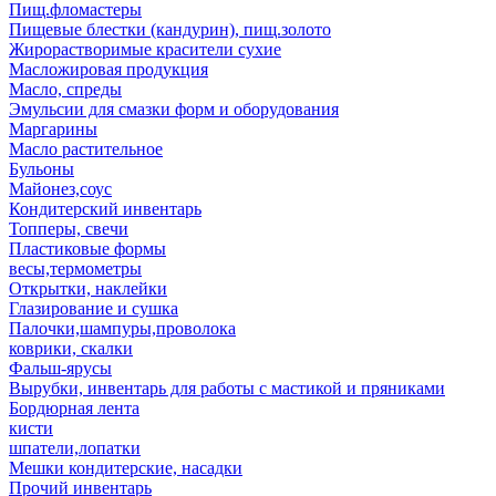
Пищ.фломастеры
Пищевые блестки (кандурин), пищ.золото
Жирорастворимые красители сухие
Масложировая продукция
Масло, спреды
Эмульсии для смазки форм и оборудования
Маргарины
Масло растительное
Бульоны
Майонез,соус
Кондитерский инвентарь
Топперы, свечи
Пластиковые формы
весы,термометры
Открытки, наклейки
Глазирование и сушка
Палочки,шампуры,проволока
коврики, скалки
Фальш-ярусы
Вырубки, инвентарь для работы с мастикой и пряниками
Бордюрная лента
кисти
шпатели,лопатки
Мешки кондитерские, насадки
Прочий инвентарь