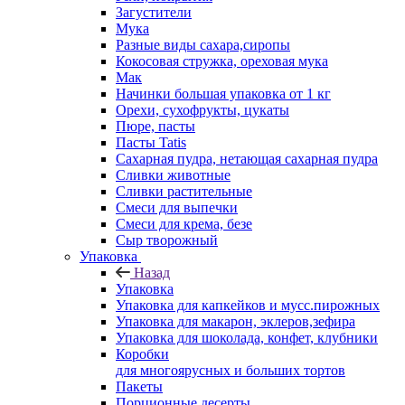
Загустители
Мука
Разные виды сахара,сиропы
Кокосовая стружка, ореховая мука
Мак
Начинки большая упаковка от 1 кг
Орехи, сухофрукты, цукаты
Пюре, пасты
Пасты Tatis
Сахарная пудра, нетающая сахарная пудра
Сливки животные
Сливки растительные
Смеси для выпечки
Смеси для крема, безе
Сыр творожный
Упаковка
Назад
Упаковка
Упаковка для капкейков и мусс.пирожных
Упаковка для макарон, эклеров,зефира
Упаковка для шоколада, конфет, клубники
Коробки
для многоярусных и больших тортов
Пакеты
Порционные десерты