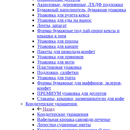
Акриловые, деревянные, ЛХДФ подложки
Бумажный наполнитель, бумажная упаковка
Упаковка для рулета,кекса
Упаковка для еды на вынос
Ленты, шпагат
Формы бумажные под пай-пирог,кексы и
крышки к ним
Упаковка для пиццы
Упаковка для канапе
Пакеты для шоколада,конфет
Упаковка для пряников
Упаковка для моти
Пластиковая упаковка
Подложки, салфетки
Упаковка для торта
Формы бумажные для маффинов, эклеров,
конфет
ПРЕМИУМ упаковка для десертов
Стаканы, крышки, размешиватели для кофе
Кондитерские украшения
Назад
Кондитерские украшения
Вафельная крошка,савоярди,печенье
Лепестки,сушенные цветы
Кукурузные шарики,воздушный рис