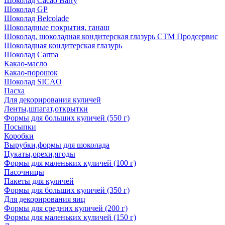
Шоколад Cacao Barry
Шоколад GP
Шоколад Belcolade
Шоколадные покрытия, ганаш
Шоколад, шоколадная кондитерская глазурь СТМ Продсервис
Шоколадная кондитерская глазурь
Шоколад Carma
Какао-масло
Какао-порошок
Шоколад SICAO
Пасха
Для декорирования куличей
Ленты,шпагат,открытки
Формы для больших куличей (550 г)
Посыпки
Коробки
Вырубки,формы для шоколада
Цукаты,орехи,ягоды
Формы для маленьких куличей (100 г)
Пасочницы
Пакеты для куличей
Формы для больших куличей (350 г)
Для декорирования яиц
Формы для средних куличей (200 г)
Формы для маленьких куличей (150 г)