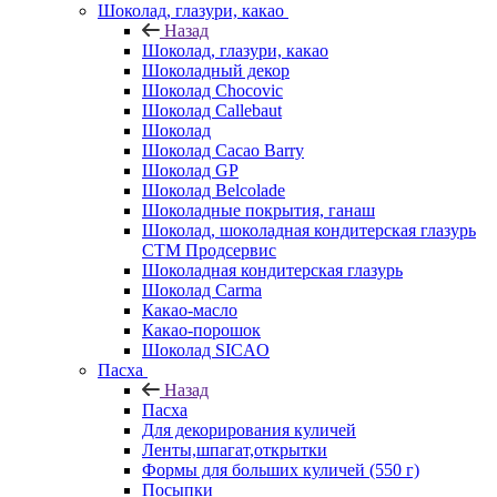
Шоколад, глазури, какао
Назад
Шоколад, глазури, какао
Шоколадный декор
Шоколад Chocovic
Шоколад Callebaut
Шоколад
Шоколад Cacao Barry
Шоколад GP
Шоколад Belcolade
Шоколадные покрытия, ганаш
Шоколад, шоколадная кондитерская глазурь
СТМ Продсервис
Шоколадная кондитерская глазурь
Шоколад Carma
Какао-масло
Какао-порошок
Шоколад SICAO
Пасха
Назад
Пасха
Для декорирования куличей
Ленты,шпагат,открытки
Формы для больших куличей (550 г)
Посыпки