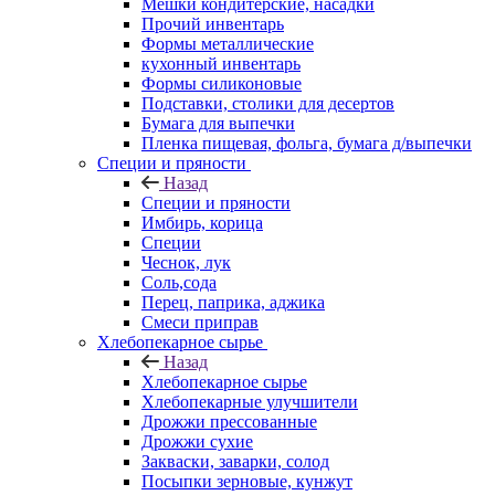
Мешки кондитерские, насадки
Прочий инвентарь
Формы металлические
кухонный инвентарь
Формы силиконовые
Подставки, столики для десертов
Бумага для выпечки
Пленка пищевая, фольга, бумага д/выпечки
Специи и пряности
Назад
Специи и пряности
Имбирь, корица
Специи
Чеснок, лук
Соль,сода
Перец, паприка, аджика
Смеси приправ
Хлебопекарное сырье
Назад
Хлебопекарное сырье
Хлебопекарные улучшители
Дрожжи прессованные
Дрожжи сухие
Закваски, заварки, солод
Посыпки зерновые, кунжут