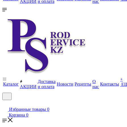
АКЦИИ
и оплата
нас
+
Доставка
О
Каталог
Новости
Рецепты
Контакты
Е
АКЦИИ
и оплата
нас
Избранные товары
0
Корзина
0