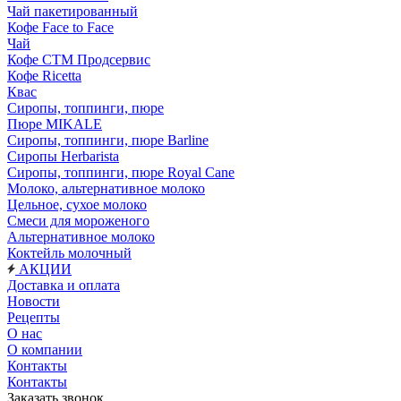
Чай пакетированный
Кофе Face to Face
Чай
Кофе СТМ Продсервис
Кофе Ricetta
Квас
Сиропы, топпинги, пюре
Пюре MIKALE
Сиропы, топпинги, пюре Barline
Сиропы Herbarista
Сиропы, топпинги, пюре Royal Cane
Молоко, альтернативное молоко
Цельное, сухое молоко
Смеси для мороженого
Альтернативное молоко
Коктейль молочный
АКЦИИ
Доставка и оплата
Новости
Рецепты
О нас
О компании
Контакты
Контакты
Заказать звонок