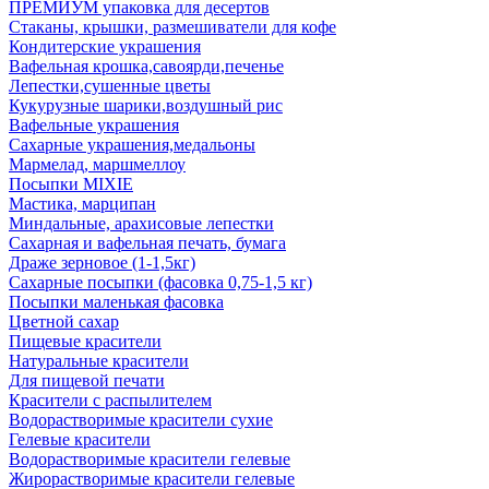
ПРЕМИУМ упаковка для десертов
Стаканы, крышки, размешиватели для кофе
Кондитерские украшения
Вафельная крошка,савоярди,печенье
Лепестки,сушенные цветы
Кукурузные шарики,воздушный рис
Вафельные украшения
Сахарные украшения,медальоны
Мармелад, маршмеллоу
Посыпки MIXIE
Мастика, марципан
Миндальные, арахисовые лепестки
Сахарная и вафельная печать, бумага
Драже зерновое (1-1,5кг)
Сахарные посыпки (фасовка 0,75-1,5 кг)
Посыпки маленькая фасовка
Цветной сахар
Пищевые красители
Натуральные красители
Для пищевой печати
Красители с распылителем
Водорастворимые красители сухие
Гелевые красители
Водорастворимые красители гелевые
Жирорастворимые красители гелевые