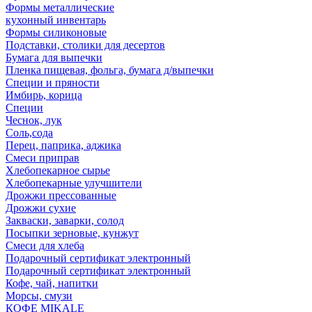
Формы металлические
кухонный инвентарь
Формы силиконовые
Подставки, столики для десертов
Бумага для выпечки
Пленка пищевая, фольга, бумага д/выпечки
Специи и пряности
Имбирь, корица
Специи
Чеснок, лук
Соль,сода
Перец, паприка, аджика
Смеси приправ
Хлебопекарное сырье
Хлебопекарные улучшители
Дрожжи прессованные
Дрожжи сухие
Закваски, заварки, солод
Посыпки зерновые, кунжут
Смеси для хлеба
Подарочный сертификат электронный
Подарочный сертификат электронный
Кофе, чай, напитки
Морсы, смузи
КОФЕ MIKALE