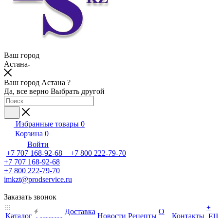
Ваш город
Астана
Ваш город Астана ?
Да, все верно
Выбрать другой
Избранные товары
0
Корзина
0
Войти
+7 707 168-92-68 +7 800 222-79-70
+7 707 168-92-68
+7 800 222-79-70
imkzt@prodservice.ru
Заказать звонок
+
Доставка
О
Каталог
Новости
Рецепты
Контакты
Е