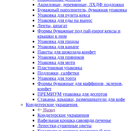
Акриловые, деревянные, ЛХДФ подложки
Бумажный наполнитель, бумажная упаковка
Упаковка для рулета,кекса
Упаковка для еды на вынос
Ленты, шпагат
Формы бумажные под пай-пирог,кексы и
крышки к ним
Упаковка для пиццы
Упаковка для канапе
Пакеты для шоколада,конфет
Упаковка для пряников
Упаковка для моти
Пластиковая упаковка
Подложки, салфетки
Упаковка для торта
Формы бумажные для маффинов, эклеров,
конфет
ПРЕМИУМ упаковка для десертов
Стаканы, крышки, размешиватели для кофе
Кондитерские украшения
Назад
Кондитерские украшения
Вафельная крошка,савоярди,печенье
Лепестки,сушенные цветы
Кукурузные шарики,воздушный рис