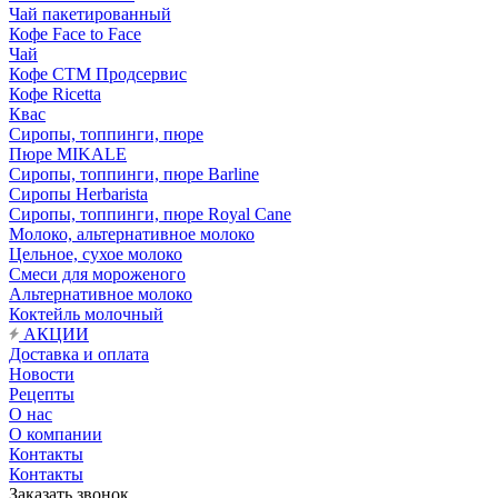
Чай пакетированный
Кофе Face to Face
Чай
Кофе СТМ Продсервис
Кофе Ricetta
Квас
Сиропы, топпинги, пюре
Пюре MIKALE
Сиропы, топпинги, пюре Barline
Сиропы Herbarista
Сиропы, топпинги, пюре Royal Cane
Молоко, альтернативное молоко
Цельное, сухое молоко
Смеси для мороженого
Альтернативное молоко
Коктейль молочный
АКЦИИ
Доставка и оплата
Новости
Рецепты
О нас
О компании
Контакты
Контакты
Заказать звонок