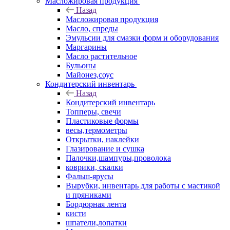
Масложировая продукция
Назад
Масложировая продукция
Масло, спреды
Эмульсии для смазки форм и оборудования
Маргарины
Масло растительное
Бульоны
Майонез,соус
Кондитерский инвентарь
Назад
Кондитерский инвентарь
Топперы, свечи
Пластиковые формы
весы,термометры
Открытки, наклейки
Глазирование и сушка
Палочки,шампуры,проволока
коврики, скалки
Фальш-ярусы
Вырубки, инвентарь для работы с мастикой
и пряниками
Бордюрная лента
кисти
шпатели,лопатки