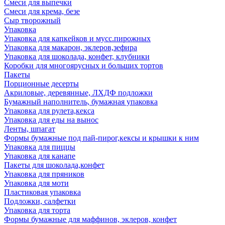
Смеси для выпечки
Смеси для крема, безе
Сыр творожный
Упаковка
Упаковка для капкейков и мусс.пирожных
Упаковка для макарон, эклеров,зефира
Упаковка для шоколада, конфет, клубники
Коробки для многоярусных и больших тортов
Пакеты
Порционные десерты
Акриловые, деревянные, ЛХДФ подложки
Бумажный наполнитель, бумажная упаковка
Упаковка для рулета,кекса
Упаковка для еды на вынос
Ленты, шпагат
Формы бумажные под пай-пирог,кексы и крышки к ним
Упаковка для пиццы
Упаковка для канапе
Пакеты для шоколада,конфет
Упаковка для пряников
Упаковка для моти
Пластиковая упаковка
Подложки, салфетки
Упаковка для торта
Формы бумажные для маффинов, эклеров, конфет