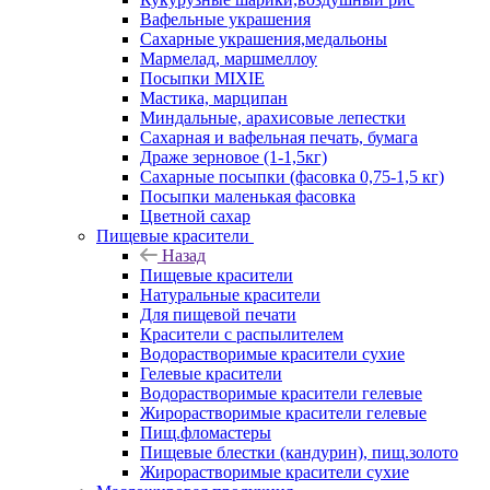
Вафельные украшения
Сахарные украшения,медальоны
Мармелад, маршмеллоу
Посыпки MIXIE
Мастика, марципан
Миндальные, арахисовые лепестки
Сахарная и вафельная печать, бумага
Драже зерновое (1-1,5кг)
Сахарные посыпки (фасовка 0,75-1,5 кг)
Посыпки маленькая фасовка
Цветной сахар
Пищевые красители
Назад
Пищевые красители
Натуральные красители
Для пищевой печати
Красители с распылителем
Водорастворимые красители сухие
Гелевые красители
Водорастворимые красители гелевые
Жирорастворимые красители гелевые
Пищ.фломастеры
Пищевые блестки (кандурин), пищ.золото
Жирорастворимые красители сухие