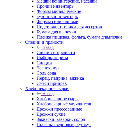
Мешки кондитерские, насадки
Прочий инвентарь
Формы металлические
кухонный инвентарь
Формы силиконовые
Подставки, столики для десертов
Бумага для выпечки
Пленка пищевая, фольга, бумага д/выпечки
Специи и пряности
Назад
Специи и пряности
Имбирь, корица
Специи
Чеснок, лук
Соль,сода
Перец, паприка, аджика
Смеси приправ
Хлебопекарное сырье
Назад
Хлебопекарное сырье
Хлебопекарные улучшители
Дрожжи прессованные
Дрожжи сухие
Закваски, заварки, солод
Посыпки зерновые, кунжут