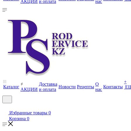
АКЦИИ
и оплата
нас
+
Доставка
О
Каталог
Новости
Рецепты
Контакты
Е
АКЦИИ
и оплата
нас
Избранные товары
0
Корзина
0