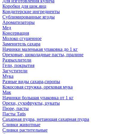
Для изготовления кулича
Коробки для шок.яиц
Кондитерские ингредиенты
Сублимированные ягоды
Ароматизаторы
Мед
Консервация
Молоко сгущенное
Заменитель сахара
Начинки маленькая упаковка до 1 кг
Ореховые, шоколадные пасты, пралине
Разрыхлители
Гели, покрытия
Загустители
Мука
Разные виды сахара,сиропы
Кокосовая стружка, ореховая мука
Мак
Начинки большая упаковка от 1 кг
Орехи, сухофрукты, цукаты
Пюре, пасты
Пасты Tatis
Сахарная пудра, нетающая сахарная пудра
Сливки животные
Сливки растительные