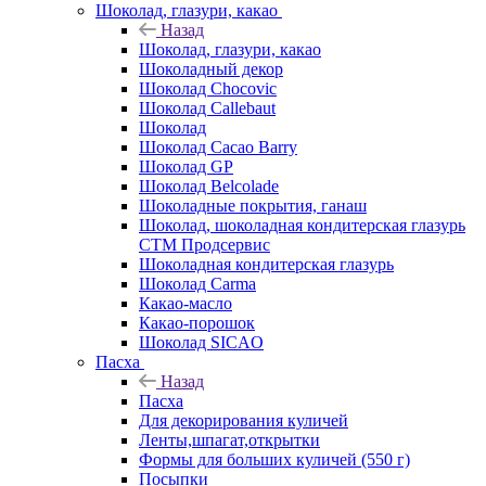
Шоколад, глазури, какао
Назад
Шоколад, глазури, какао
Шоколадный декор
Шоколад Chocovic
Шоколад Callebaut
Шоколад
Шоколад Cacao Barry
Шоколад GP
Шоколад Belcolade
Шоколадные покрытия, ганаш
Шоколад, шоколадная кондитерская глазурь
СТМ Продсервис
Шоколадная кондитерская глазурь
Шоколад Carma
Какао-масло
Какао-порошок
Шоколад SICAO
Пасха
Назад
Пасха
Для декорирования куличей
Ленты,шпагат,открытки
Формы для больших куличей (550 г)
Посыпки