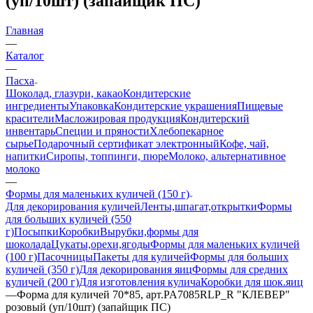
(уп/10шт) (запайщик ПС)
Главная
—
Каталог
—
Пасха
Шоколад, глазури, какао
Кондитерские
ингредиенты
Упаковка
Кондитерские украшения
Пищевые
красители
Масложировая продукция
Кондитерский
инвентарь
Специи и пряности
Хлебопекарное
сырье
Подарочный сертификат электронный
Кофе, чай,
напитки
Сиропы, топпинги, пюре
Молоко, альтернативное
молоко
—
Формы для маленьких куличей (150 г)
Для декорирования куличей
Ленты,шпагат,открытки
Формы
для больших куличей (550
г)
Посыпки
Коробки
Вырубки,формы для
шоколада
Цукаты,орехи,ягоды
Формы для маленьких куличей
(100 г)
Пасочницы
Пакеты для куличей
Формы для больших
куличей (350 г)
Для декорирования яиц
Формы для средних
куличей (200 г)
Для изготовления кулича
Коробки для шок.яиц
—
Форма для куличей 70*85, арт.PA7085RLP_R "КЛЕВЕР"
розовый (уп/10шт) (запайщик ПС)