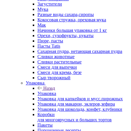
Загустители
Мука
Разные виды сахара,сиропы
Кокосовая стружка, ореховая мука
Мак
Начинки большая упаковка от 1 кг
Орехи, сухофрукты, цукаты
Пюре, пасты
Пасты Tatis
Сахарная пудра, нетающая сахарная пудра
Сливки животные
Сливки растительные
Смеси для выпечки
Смеси для крема, безе
Сыр творожный
Упаковка
Назад
Упаковка
Упаковка для капкейков и мусс.пирожных
Упаковка для макарон, эклеров,зефира
Упаковка для шоколада, конфет, клубники
Коробки
для многоярусных и больших тортов
Пакеты
Порционные десерты