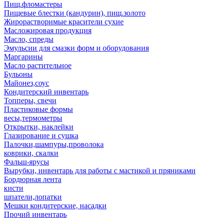
Пищ.фломастеры
Пищевые блестки (кандурин), пищ.золото
Жирорастворимые красители сухие
Масложировая продукция
Масло, спреды
Эмульсии для смазки форм и оборудования
Маргарины
Масло растительное
Бульоны
Майонез,соус
Кондитерский инвентарь
Топперы, свечи
Пластиковые формы
весы,термометры
Открытки, наклейки
Глазирование и сушка
Палочки,шампуры,проволока
коврики, скалки
Фальш-ярусы
Вырубки, инвентарь для работы с мастикой и пряниками
Бордюрная лента
кисти
шпатели,лопатки
Мешки кондитерские, насадки
Прочий инвентарь