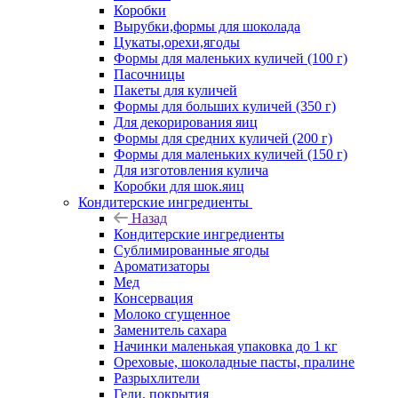
Коробки
Вырубки,формы для шоколада
Цукаты,орехи,ягоды
Формы для маленьких куличей (100 г)
Пасочницы
Пакеты для куличей
Формы для больших куличей (350 г)
Для декорирования яиц
Формы для средних куличей (200 г)
Формы для маленьких куличей (150 г)
Для изготовления кулича
Коробки для шок.яиц
Кондитерские ингредиенты
Назад
Кондитерские ингредиенты
Сублимированные ягоды
Ароматизаторы
Мед
Консервация
Молоко сгущенное
Заменитель сахара
Начинки маленькая упаковка до 1 кг
Ореховые, шоколадные пасты, пралине
Разрыхлители
Гели, покрытия