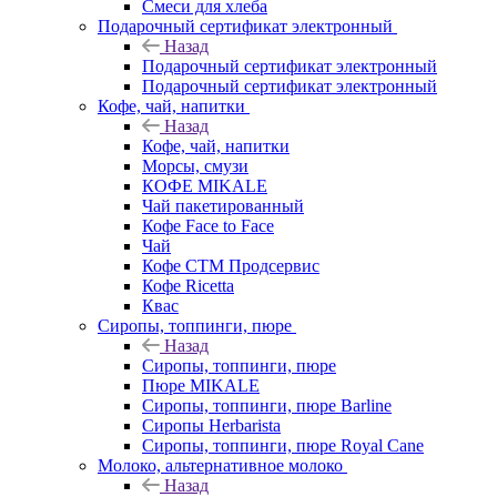
Смеси для хлеба
Подарочный сертификат электронный
Назад
Подарочный сертификат электронный
Подарочный сертификат электронный
Кофе, чай, напитки
Назад
Кофе, чай, напитки
Морсы, смузи
КОФЕ MIKALE
Чай пакетированный
Кофе Face to Face
Чай
Кофе СТМ Продсервис
Кофе Ricetta
Квас
Сиропы, топпинги, пюре
Назад
Сиропы, топпинги, пюре
Пюре MIKALE
Сиропы, топпинги, пюре Barline
Сиропы Herbarista
Сиропы, топпинги, пюре Royal Cane
Молоко, альтернативное молоко
Назад