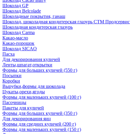
Шоколад Cacao Barry
Шоколад GP
Шоколад Belcolade
Шоколадные покрытия, ганаш
Шоколад, шоколадная кондитерская глазурь СТМ Продсервис
Шоколадная кондитерская глазурь
Шоколад Carma
Какао-масло
Какао-порошок
Шоколад SICAO
Пасха
Для декорирования куличей
Ленты,шпагат,открытки
Формы для больших куличей (550 г)
Посыпки
Коробки
Вырубки,формы для шоколада
Цукаты,орехи,ягоды
Формы для маленьких куличей (100 г)
Пасочницы
Пакеты для куличей
Формы для больших куличей (350 г)
Для декорирования яиц
Формы для средних куличей (200 г)
Формы для маленьких куличей (150 г)