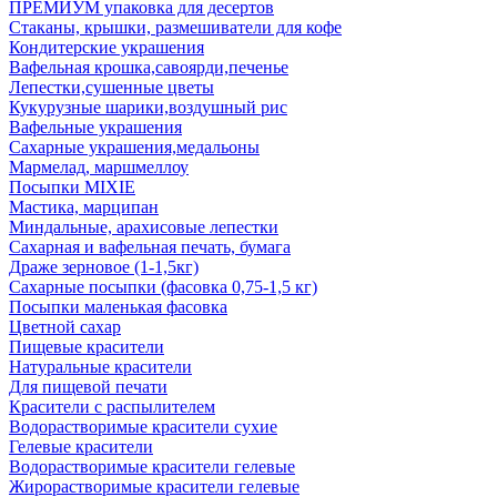
ПРЕМИУМ упаковка для десертов
Стаканы, крышки, размешиватели для кофе
Кондитерские украшения
Вафельная крошка,савоярди,печенье
Лепестки,сушенные цветы
Кукурузные шарики,воздушный рис
Вафельные украшения
Сахарные украшения,медальоны
Мармелад, маршмеллоу
Посыпки MIXIE
Мастика, марципан
Миндальные, арахисовые лепестки
Сахарная и вафельная печать, бумага
Драже зерновое (1-1,5кг)
Сахарные посыпки (фасовка 0,75-1,5 кг)
Посыпки маленькая фасовка
Цветной сахар
Пищевые красители
Натуральные красители
Для пищевой печати
Красители с распылителем
Водорастворимые красители сухие
Гелевые красители
Водорастворимые красители гелевые
Жирорастворимые красители гелевые