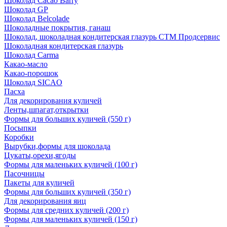
Шоколад Cacao Barry
Шоколад GP
Шоколад Belcolade
Шоколадные покрытия, ганаш
Шоколад, шоколадная кондитерская глазурь СТМ Продсервис
Шоколадная кондитерская глазурь
Шоколад Carma
Какао-масло
Какао-порошок
Шоколад SICAO
Пасха
Для декорирования куличей
Ленты,шпагат,открытки
Формы для больших куличей (550 г)
Посыпки
Коробки
Вырубки,формы для шоколада
Цукаты,орехи,ягоды
Формы для маленьких куличей (100 г)
Пасочницы
Пакеты для куличей
Формы для больших куличей (350 г)
Для декорирования яиц
Формы для средних куличей (200 г)
Формы для маленьких куличей (150 г)