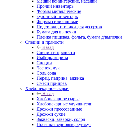
Мешки кондитерские, насадки
Прочий инвентарь
Формы металлические
кухонный инвентарь
Формы силиконовые
Подставки, столики для десертов
Бумага для выпечки
Пленка пищевая, фольга, бумага д/выпечки
Специи и пряности
Назад
Специи и пряности
Имбирь, корица
Специи
Чеснок, лук
Соль,сода
Перец, паприка, аджика
Смеси приправ
Хлебопекарное сырье
Назад
Хлебопекарное сырье
Хлебопекарные улучшители
Дрожжи прессованные
Дрожжи сухие
Закваски, заварки, солод
Посыпки зерновые, кунжут