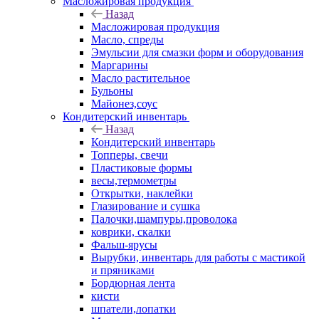
Масложировая продукция
Назад
Масложировая продукция
Масло, спреды
Эмульсии для смазки форм и оборудования
Маргарины
Масло растительное
Бульоны
Майонез,соус
Кондитерский инвентарь
Назад
Кондитерский инвентарь
Топперы, свечи
Пластиковые формы
весы,термометры
Открытки, наклейки
Глазирование и сушка
Палочки,шампуры,проволока
коврики, скалки
Фальш-ярусы
Вырубки, инвентарь для работы с мастикой
и пряниками
Бордюрная лента
кисти
шпатели,лопатки