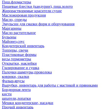
Пищ.фломастеры
Пищевые блестки (кандурин), пищ.золото
Жирорастворимые красители сухие
Масложировая продукция
Масло, спреды
Эмульсии для смазки форм и оборудования
Маргарины
Масло растительное
Бульоны
Майонез,соус
Кондитерский инвентарь
Топперы, свечи
Пластиковые формы
весы,термометры
Открытки, наклейки
Глазирование и сушка
Палочки,шампуры,проволока
коврики, скалки
Фальш-ярусы
Вырубки, инвентарь для работы с мастикой и пряниками
Бордюрная лента
кисти
шпатели,лопатки
Мешки кондитерские, насадки
Прочий инвентарь