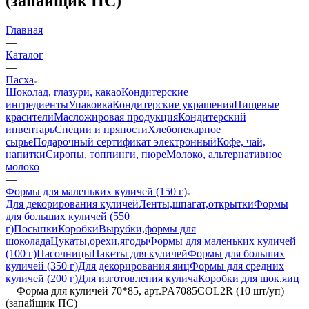
(запайщик ПС)
Главная
—
Каталог
—
Пасха
Шоколад, глазури, какао
Кондитерские
ингредиенты
Упаковка
Кондитерские украшения
Пищевые
красители
Масложировая продукция
Кондитерский
инвентарь
Специи и пряности
Хлебопекарное
сырье
Подарочный сертификат электронный
Кофе, чай,
напитки
Сиропы, топпинги, пюре
Молоко, альтернативное
молоко
—
Формы для маленьких куличей (150 г)
Для декорирования куличей
Ленты,шпагат,открытки
Формы
для больших куличей (550
г)
Посыпки
Коробки
Вырубки,формы для
шоколада
Цукаты,орехи,ягоды
Формы для маленьких куличей
(100 г)
Пасочницы
Пакеты для куличей
Формы для больших
куличей (350 г)
Для декорирования яиц
Формы для средних
куличей (200 г)
Для изготовления кулича
Коробки для шок.яиц
—
Форма для куличей 70*85, арт.PA7085COL2R (10 шт/уп)
(запайщик ПС)