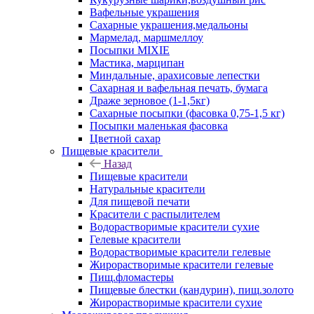
Вафельные украшения
Сахарные украшения,медальоны
Мармелад, маршмеллоу
Посыпки MIXIE
Мастика, марципан
Миндальные, арахисовые лепестки
Сахарная и вафельная печать, бумага
Драже зерновое (1-1,5кг)
Сахарные посыпки (фасовка 0,75-1,5 кг)
Посыпки маленькая фасовка
Цветной сахар
Пищевые красители
Назад
Пищевые красители
Натуральные красители
Для пищевой печати
Красители с распылителем
Водорастворимые красители сухие
Гелевые красители
Водорастворимые красители гелевые
Жирорастворимые красители гелевые
Пищ.фломастеры
Пищевые блестки (кандурин), пищ.золото
Жирорастворимые красители сухие