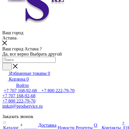
Ваш город
Астана
Ваш город Астана ?
Да, все верно
Выбрать другой
Избранные товары
0
Корзина
0
Войти
+7 707 168-92-68 +7 800 222-79-70
+7 707 168-92-68
+7 800 222-79-70
imkzt@prodservice.ru
Заказать звонок
+
Доставка
О
Каталог
Новости
Рецепты
Контакты
Е