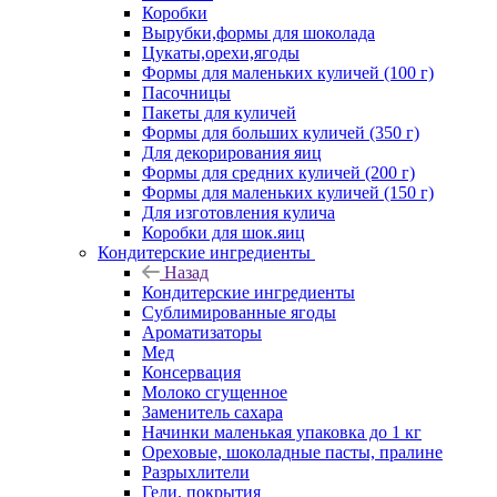
Коробки
Вырубки,формы для шоколада
Цукаты,орехи,ягоды
Формы для маленьких куличей (100 г)
Пасочницы
Пакеты для куличей
Формы для больших куличей (350 г)
Для декорирования яиц
Формы для средних куличей (200 г)
Формы для маленьких куличей (150 г)
Для изготовления кулича
Коробки для шок.яиц
Кондитерские ингредиенты
Назад
Кондитерские ингредиенты
Сублимированные ягоды
Ароматизаторы
Мед
Консервация
Молоко сгущенное
Заменитель сахара
Начинки маленькая упаковка до 1 кг
Ореховые, шоколадные пасты, пралине
Разрыхлители
Гели, покрытия