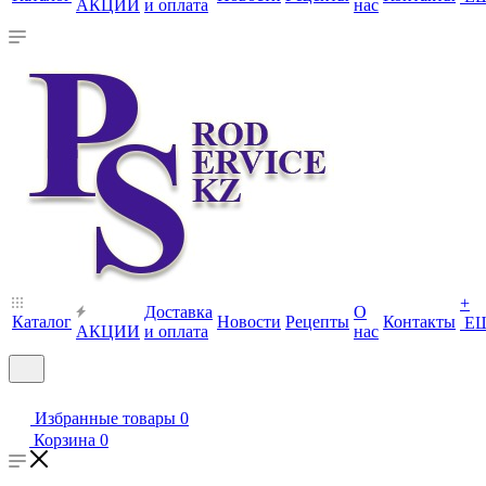
АКЦИИ
и оплата
нас
+
Доставка
О
Каталог
Новости
Рецепты
Контакты
Е
АКЦИИ
и оплата
нас
Избранные товары
0
Корзина
0