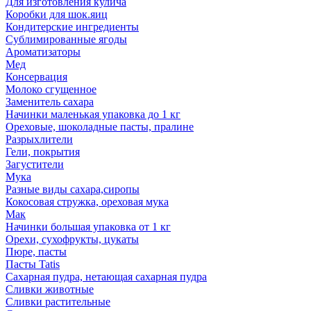
Для изготовления кулича
Коробки для шок.яиц
Кондитерские ингредиенты
Сублимированные ягоды
Ароматизаторы
Мед
Консервация
Молоко сгущенное
Заменитель сахара
Начинки маленькая упаковка до 1 кг
Ореховые, шоколадные пасты, пралине
Разрыхлители
Гели, покрытия
Загустители
Мука
Разные виды сахара,сиропы
Кокосовая стружка, ореховая мука
Мак
Начинки большая упаковка от 1 кг
Орехи, сухофрукты, цукаты
Пюре, пасты
Пасты Tatis
Сахарная пудра, нетающая сахарная пудра
Сливки животные
Сливки растительные