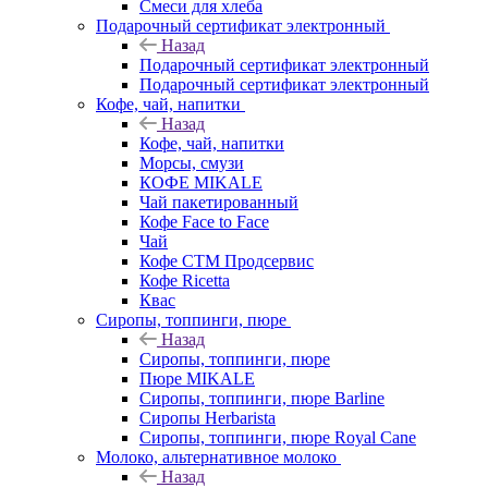
Смеси для хлеба
Подарочный сертификат электронный
Назад
Подарочный сертификат электронный
Подарочный сертификат электронный
Кофе, чай, напитки
Назад
Кофе, чай, напитки
Морсы, смузи
КОФЕ MIKALE
Чай пакетированный
Кофе Face to Face
Чай
Кофе СТМ Продсервис
Кофе Ricetta
Квас
Сиропы, топпинги, пюре
Назад
Сиропы, топпинги, пюре
Пюре MIKALE
Сиропы, топпинги, пюре Barline
Сиропы Herbarista
Сиропы, топпинги, пюре Royal Cane
Молоко, альтернативное молоко
Назад