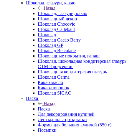
Шоколад, глазури, какао
Назад
Шоколад, глазури, какао
Шоколадный декор
Шоколад Chocovic
Шоколад Callebaut
Шоколад
Шоколад Cacao Barry
Шоколад GP
Шоколад Belcolade
Шоколадные покрытия, ганаш
Шоколад, шоколадная кондитерская глазурь
СТМ Продсервис
Шоколадная кондитерская глазурь
Шоколад Carma
Какао-масло
Какао-порошок
Шоколад SICAO
Пасха
Назад
Пасха
Для декорирования куличей
Ленты,шпагат,открытки
Формы для больших куличей (550 г)
Посыпки