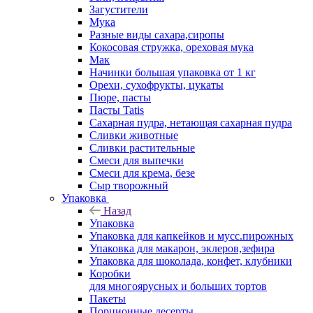
Загустители
Мука
Разные виды сахара,сиропы
Кокосовая стружка, ореховая мука
Мак
Начинки большая упаковка от 1 кг
Орехи, сухофрукты, цукаты
Пюре, пасты
Пасты Tatis
Сахарная пудра, нетающая сахарная пудра
Сливки животные
Сливки растительные
Смеси для выпечки
Смеси для крема, безе
Сыр творожный
Упаковка
Назад
Упаковка
Упаковка для капкейков и мусс.пирожных
Упаковка для макарон, эклеров,зефира
Упаковка для шоколада, конфет, клубники
Коробки
для многоярусных и больших тортов
Пакеты
Порционные десерты