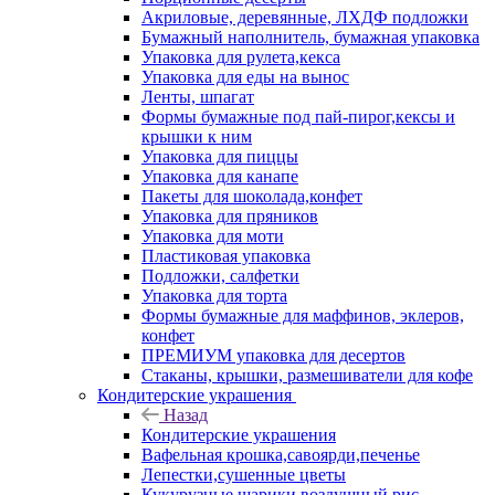
Акриловые, деревянные, ЛХДФ подложки
Бумажный наполнитель, бумажная упаковка
Упаковка для рулета,кекса
Упаковка для еды на вынос
Ленты, шпагат
Формы бумажные под пай-пирог,кексы и
крышки к ним
Упаковка для пиццы
Упаковка для канапе
Пакеты для шоколада,конфет
Упаковка для пряников
Упаковка для моти
Пластиковая упаковка
Подложки, салфетки
Упаковка для торта
Формы бумажные для маффинов, эклеров,
конфет
ПРЕМИУМ упаковка для десертов
Стаканы, крышки, размешиватели для кофе
Кондитерские украшения
Назад
Кондитерские украшения
Вафельная крошка,савоярди,печенье
Лепестки,сушенные цветы
Кукурузные шарики,воздушный рис