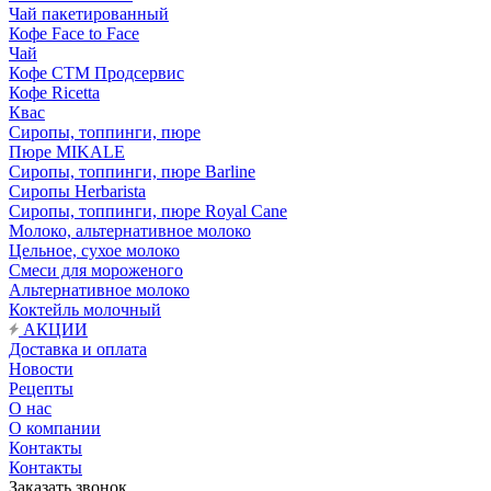
Чай пакетированный
Кофе Face to Face
Чай
Кофе СТМ Продсервис
Кофе Ricetta
Квас
Сиропы, топпинги, пюре
Пюре MIKALE
Сиропы, топпинги, пюре Barline
Сиропы Herbarista
Сиропы, топпинги, пюре Royal Cane
Молоко, альтернативное молоко
Цельное, сухое молоко
Смеси для мороженого
Альтернативное молоко
Коктейль молочный
АКЦИИ
Доставка и оплата
Новости
Рецепты
О нас
О компании
Контакты
Контакты
Заказать звонок