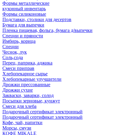
Формы металлические
кухонный инвентарь
Формы силиконовые
Подставки, столики для десертов
Бумага для выпечки
Пленка пищевая, фольга, бумага д/выпечки
Специи и пряности
Имбирь, корица
Специи
Чеснок, лук
Соль,сода
Перец, паприка, аджика
Смеси приправ
Хлебопекарное сырье
Хлебопекарные улучшители
Дрожжи прессованные
Дрожжи сухие
Закваски, заварки, солод
Посыпки зерновые, кунжут
Смеси для хлеба
Подарочный сертификат электронный
Подарочный сертификат электронный
Кофе, чай, напитки
Морсы, смузи
КОФЕ MIKALE