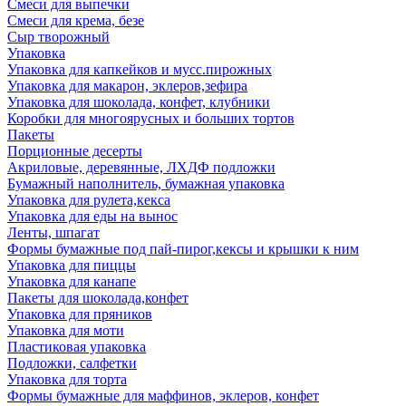
Смеси для выпечки
Смеси для крема, безе
Сыр творожный
Упаковка
Упаковка для капкейков и мусс.пирожных
Упаковка для макарон, эклеров,зефира
Упаковка для шоколада, конфет, клубники
Коробки для многоярусных и больших тортов
Пакеты
Порционные десерты
Акриловые, деревянные, ЛХДФ подложки
Бумажный наполнитель, бумажная упаковка
Упаковка для рулета,кекса
Упаковка для еды на вынос
Ленты, шпагат
Формы бумажные под пай-пирог,кексы и крышки к ним
Упаковка для пиццы
Упаковка для канапе
Пакеты для шоколада,конфет
Упаковка для пряников
Упаковка для моти
Пластиковая упаковка
Подложки, салфетки
Упаковка для торта
Формы бумажные для маффинов, эклеров, конфет