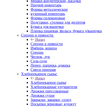
Мешки кондитерские, насадки
Прочий инвентарь
Формы металлические
кухонный инвентарь
Формы силиконовые
Подставки, столики для десертов
Бумага для выпечки
Пленка пищевая, фольга, бумага д/выпечки
Специи и пряности
Назад
Специи и пряности
Имбирь, корица
Специи
Чеснок, лук
Соль,сода
Перец, паприка, аджика
Смеси приправ
Хлебопекарное сырье
Назад
Хлебопекарное сырье
Хлебопекарные улучшители
Дрожжи прессованные
Дрожжи сухие
Закваски, заварки, солод
Посыпки зерновые, кунжут