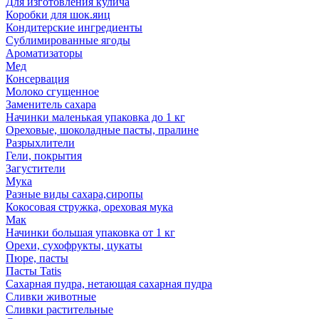
Для изготовления кулича
Коробки для шок.яиц
Кондитерские ингредиенты
Сублимированные ягоды
Ароматизаторы
Мед
Консервация
Молоко сгущенное
Заменитель сахара
Начинки маленькая упаковка до 1 кг
Ореховые, шоколадные пасты, пралине
Разрыхлители
Гели, покрытия
Загустители
Мука
Разные виды сахара,сиропы
Кокосовая стружка, ореховая мука
Мак
Начинки большая упаковка от 1 кг
Орехи, сухофрукты, цукаты
Пюре, пасты
Пасты Tatis
Сахарная пудра, нетающая сахарная пудра
Сливки животные
Сливки растительные