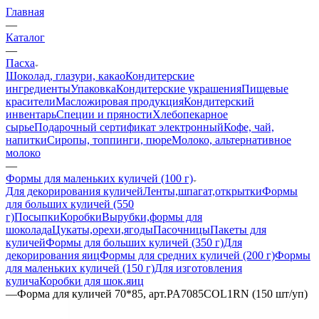
Главная
—
Каталог
—
Пасха
Шоколад, глазури, какао
Кондитерские
ингредиенты
Упаковка
Кондитерские украшения
Пищевые
красители
Масложировая продукция
Кондитерский
инвентарь
Специи и пряности
Хлебопекарное
сырье
Подарочный сертификат электронный
Кофе, чай,
напитки
Сиропы, топпинги, пюре
Молоко, альтернативное
молоко
—
Формы для маленьких куличей (100 г)
Для декорирования куличей
Ленты,шпагат,открытки
Формы
для больших куличей (550
г)
Посыпки
Коробки
Вырубки,формы для
шоколада
Цукаты,орехи,ягоды
Пасочницы
Пакеты для
куличей
Формы для больших куличей (350 г)
Для
декорирования яиц
Формы для средних куличей (200 г)
Формы
для маленьких куличей (150 г)
Для изготовления
кулича
Коробки для шок.яиц
—
Форма для куличей 70*85, арт.PA7085COL1RN (150 шт/уп)