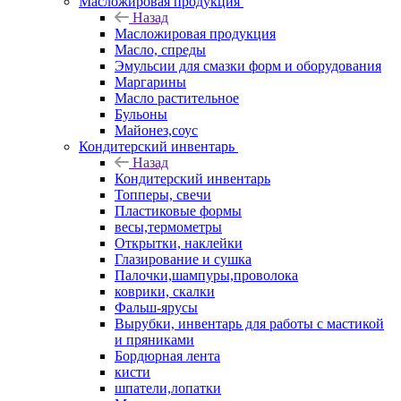
Масложировая продукция
Назад
Масложировая продукция
Масло, спреды
Эмульсии для смазки форм и оборудования
Маргарины
Масло растительное
Бульоны
Майонез,соус
Кондитерский инвентарь
Назад
Кондитерский инвентарь
Топперы, свечи
Пластиковые формы
весы,термометры
Открытки, наклейки
Глазирование и сушка
Палочки,шампуры,проволока
коврики, скалки
Фальш-ярусы
Вырубки, инвентарь для работы с мастикой
и пряниками
Бордюрная лента
кисти
шпатели,лопатки