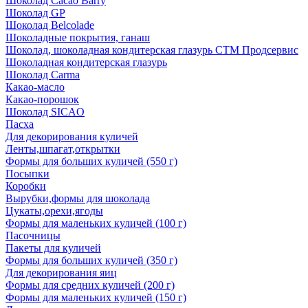
Шоколад Cacao Barry
Шоколад GP
Шоколад Belcolade
Шоколадные покрытия, ганаш
Шоколад, шоколадная кондитерская глазурь СТМ Продсервис
Шоколадная кондитерская глазурь
Шоколад Carma
Какао-масло
Какао-порошок
Шоколад SICAO
Пасха
Для декорирования куличей
Ленты,шпагат,открытки
Формы для больших куличей (550 г)
Посыпки
Коробки
Вырубки,формы для шоколада
Цукаты,орехи,ягоды
Формы для маленьких куличей (100 г)
Пасочницы
Пакеты для куличей
Формы для больших куличей (350 г)
Для декорирования яиц
Формы для средних куличей (200 г)
Формы для маленьких куличей (150 г)