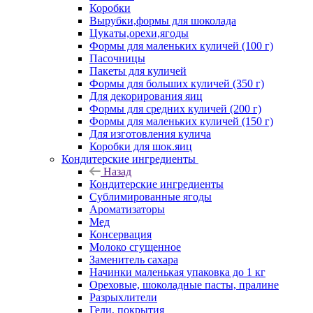
Коробки
Вырубки,формы для шоколада
Цукаты,орехи,ягоды
Формы для маленьких куличей (100 г)
Пасочницы
Пакеты для куличей
Формы для больших куличей (350 г)
Для декорирования яиц
Формы для средних куличей (200 г)
Формы для маленьких куличей (150 г)
Для изготовления кулича
Коробки для шок.яиц
Кондитерские ингредиенты
Назад
Кондитерские ингредиенты
Сублимированные ягоды
Ароматизаторы
Мед
Консервация
Молоко сгущенное
Заменитель сахара
Начинки маленькая упаковка до 1 кг
Ореховые, шоколадные пасты, пралине
Разрыхлители
Гели, покрытия