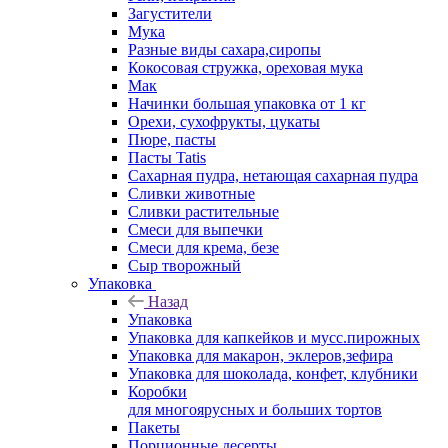
Загустители
Мука
Разные виды сахара,сиропы
Кокосовая стружка, ореховая мука
Мак
Начинки большая упаковка от 1 кг
Орехи, сухофрукты, цукаты
Пюре, пасты
Пасты Tatis
Сахарная пудра, нетающая сахарная пудра
Сливки животные
Сливки растительные
Смеси для выпечки
Смеси для крема, безе
Сыр творожный
Упаковка
Назад
Упаковка
Упаковка для капкейков и мусс.пирожных
Упаковка для макарон, эклеров,зефира
Упаковка для шоколада, конфет, клубники
Коробки
для многоярусных и больших тортов
Пакеты
Порционные десерты