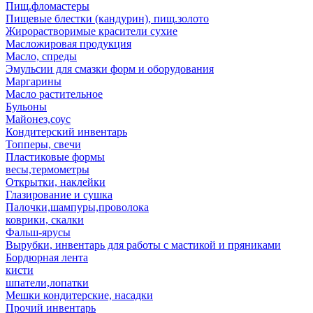
Пищ.фломастеры
Пищевые блестки (кандурин), пищ.золото
Жирорастворимые красители сухие
Масложировая продукция
Масло, спреды
Эмульсии для смазки форм и оборудования
Маргарины
Масло растительное
Бульоны
Майонез,соус
Кондитерский инвентарь
Топперы, свечи
Пластиковые формы
весы,термометры
Открытки, наклейки
Глазирование и сушка
Палочки,шампуры,проволока
коврики, скалки
Фальш-ярусы
Вырубки, инвентарь для работы с мастикой и пряниками
Бордюрная лента
кисти
шпатели,лопатки
Мешки кондитерские, насадки
Прочий инвентарь