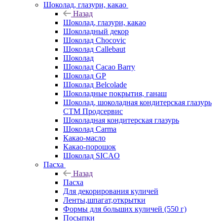
Шоколад, глазури, какао
Назад
Шоколад, глазури, какао
Шоколадный декор
Шоколад Chocovic
Шоколад Callebaut
Шоколад
Шоколад Cacao Barry
Шоколад GP
Шоколад Belcolade
Шоколадные покрытия, ганаш
Шоколад, шоколадная кондитерская глазурь
СТМ Продсервис
Шоколадная кондитерская глазурь
Шоколад Carma
Какао-масло
Какао-порошок
Шоколад SICAO
Пасха
Назад
Пасха
Для декорирования куличей
Ленты,шпагат,открытки
Формы для больших куличей (550 г)
Посыпки