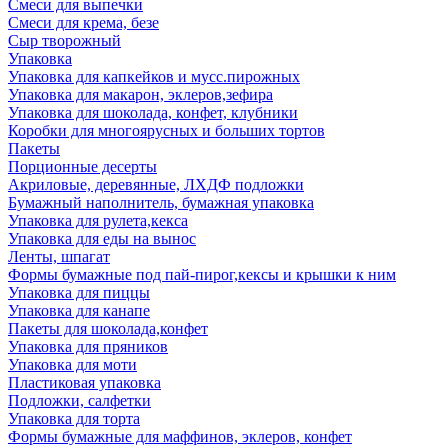
Смеси для выпечки
Смеси для крема, безе
Сыр творожный
Упаковка
Упаковка для капкейков и мусс.пирожных
Упаковка для макарон, эклеров,зефира
Упаковка для шоколада, конфет, клубники
Коробки для многоярусных и больших тортов
Пакеты
Порционные десерты
Акриловые, деревянные, ЛХДФ подложки
Бумажный наполнитель, бумажная упаковка
Упаковка для рулета,кекса
Упаковка для еды на вынос
Ленты, шпагат
Формы бумажные под пай-пирог,кексы и крышки к ним
Упаковка для пиццы
Упаковка для канапе
Пакеты для шоколада,конфет
Упаковка для пряников
Упаковка для моти
Пластиковая упаковка
Подложки, салфетки
Упаковка для торта
Формы бумажные для маффинов, эклеров, конфет