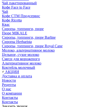
Чай пакетированный
Кофе Face to Face
Чай
Кофе СТМ Продсервис
Кофе Ricetta
Квас
Сиропы, топпинги, пюре
Пюре MIKALE
Сиропы, топпинги, пюре Barline
Сиропы Herbarista
Сиропы, топпинги, пюре Royal Cane
Молоко, альтернативное молоко
Цельное, сухое молоко
Смеси для мороженого
Альтернативное молоко
Коктейль молочный
АКЦИИ
Доставка и оплата
Новости
Рецепты
О нас
О компании
Контакты
Контакты
Заказать звонок