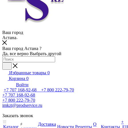
Ваш город
Астана
Ваш город Астана ?
Да, все верно
Выбрать другой
Избранные товары
0
Корзина
0
Войти
+7 707 168-92-68 +7 800 222-79-70
+7 707 168-92-68
+7 800 222-79-70
imkzt@prodservice.ru
Заказать звонок
+
Доставка
О
Каталог
Новости
Рецепты
Контакты
Е