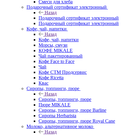
Смеси для хлеба
Подарочный сертификат электронный
Назад
Подарочный сертификат электронный
Подарочный сертификат электронный
Кофе, чай, напитки
Назад
Кофе, чай, напитки
Морсы, смузи
КОФЕ MIKALE
Чай пакетированный
Кофе Face to Face
Чай
Кофе СТМ Продсервис
Кофе Ricetta
Квас
Сиропы, топпинги, пюре
Назад
Сиропы, топпинги, пюре
Пюре MIKALE
Сиропы, топпинги, пюре Barline
Сиропы Herbarista
Сиропы, топпинги, пюре Royal Cane
Молоко, альтернативное молоко
Назад