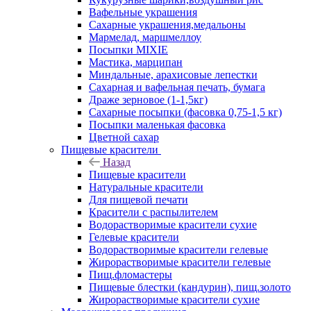
Вафельные украшения
Сахарные украшения,медальоны
Мармелад, маршмеллоу
Посыпки MIXIE
Мастика, марципан
Миндальные, арахисовые лепестки
Сахарная и вафельная печать, бумага
Драже зерновое (1-1,5кг)
Сахарные посыпки (фасовка 0,75-1,5 кг)
Посыпки маленькая фасовка
Цветной сахар
Пищевые красители
Назад
Пищевые красители
Натуральные красители
Для пищевой печати
Красители с распылителем
Водорастворимые красители сухие
Гелевые красители
Водорастворимые красители гелевые
Жирорастворимые красители гелевые
Пищ.фломастеры
Пищевые блестки (кандурин), пищ.золото
Жирорастворимые красители сухие