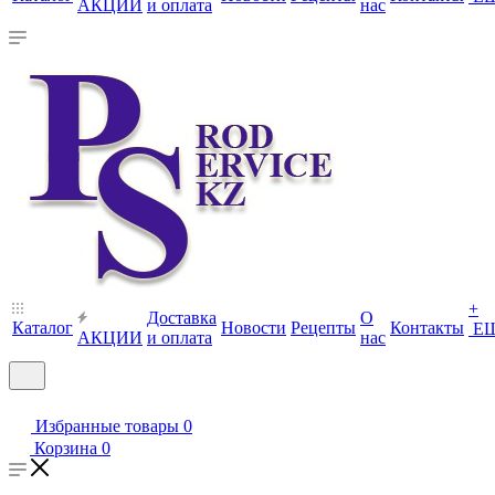
АКЦИИ
и оплата
нас
+
Доставка
О
Каталог
Новости
Рецепты
Контакты
Е
АКЦИИ
и оплата
нас
Избранные товары
0
Корзина
0