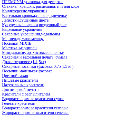
ПРЕМИУМ упаковка для десертов
Стаканы, крышки, размешиватели для кофе
Кондитерские украшения
Вафельная крошка,савоярди,печенье
Лепестки,сушенные цветы
Кукурузные шарики,воздушный рис
Вафельные украшения
Сахарные украшения,медальоны
Мармелад, маршмеллоу
Посыпки MIXIE
Мастика, марципан
Миндальные, арахисовые лепестки
Сахарная и вафельная печать, бумага
Драже зерновое (1-1,5кг)
Сахарные посыпки (фасовка 0,75-1,5 кг)
Посыпки маленькая фасовка
Цветной сахар
Пищевые красители
Натуральные красители
Для пищевой печати
Красители с распылителем
Водорастворимые красители сухие
Гелевые красители
Водорастворимые красители гелевые
Жирорастворимые красители гелевые