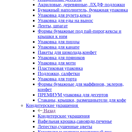
Акриловые, деревянные, ЛХДФ подложки
Бумажный наполнитель, бумажная упаковка
Упаковка для рулета,кекса
Упаковка для еды на вынос
Ленты, шпагат
Формы бумажные под пай-пирог,кексы и
крышки к ним
Упаковка для пиццы
Упаковка для канапе
Пакеты для шоколада,конфет
Упаковка для пряников
Упаковка для моти
Пластиковая упаковка
Подложки, салфетки
Упаковка для торта
Формы бумажные для маффинов, эклеров,
конфет
ПРЕМИУМ упаковка для десертов
Стаканы, крышки, размешиватели для кофе
Кондитерские украшения
Назад
Кондитерские украшения
Вафельная крошка,савоярди,печенье
Лепестки,сушенные цветы
Кукурузные шарики,воздушный рис