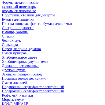
Формы металлические
кухонный инвентарь
Формы силиконовые
Подставки, столики для десертов
Бумага для выпечки
Пленка пищевая, фольга, бумага д/выпечки
Специи и пряности
Имбирь, корица
Специи
Чеснок, лук
Соль,сода
Перец, паприка, аджика
Смеси приправ
Хлебопекарное сырье
Хлебопекарные улучшители
Дрожжи прессованные
Дрожжи сухие
Закваски, заварки, солод
Посыпки зерновые, кунжут
Смеси для хлеба
Подарочный сертификат электронный
Подарочный сертификат электронный
Кофе, чай, напитки
Морсы, смузи
КОФЕ MIKALE