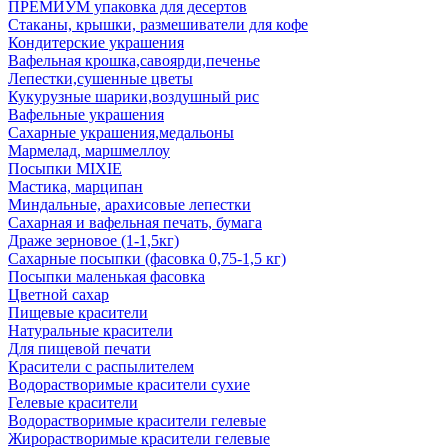
ПРЕМИУМ упаковка для десертов
Стаканы, крышки, размешиватели для кофе
Кондитерские украшения
Вафельная крошка,савоярди,печенье
Лепестки,сушенные цветы
Кукурузные шарики,воздушный рис
Вафельные украшения
Сахарные украшения,медальоны
Мармелад, маршмеллоу
Посыпки MIXIE
Мастика, марципан
Миндальные, арахисовые лепестки
Сахарная и вафельная печать, бумага
Драже зерновое (1-1,5кг)
Сахарные посыпки (фасовка 0,75-1,5 кг)
Посыпки маленькая фасовка
Цветной сахар
Пищевые красители
Натуральные красители
Для пищевой печати
Красители с распылителем
Водорастворимые красители сухие
Гелевые красители
Водорастворимые красители гелевые
Жирорастворимые красители гелевые