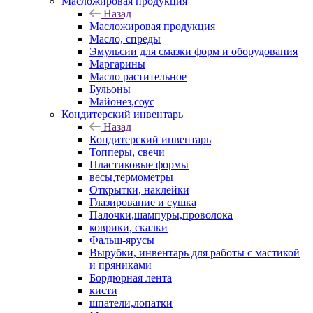
Масложировая продукция
Назад
Масложировая продукция
Масло, спреды
Эмульсии для смазки форм и оборудования
Маргарины
Масло растительное
Бульоны
Майонез,соус
Кондитерский инвентарь
Назад
Кондитерский инвентарь
Топперы, свечи
Пластиковые формы
весы,термометры
Открытки, наклейки
Глазирование и сушка
Палочки,шампуры,проволока
коврики, скалки
Фальш-ярусы
Вырубки, инвентарь для работы с мастикой
и пряниками
Бордюрная лента
кисти
шпатели,лопатки