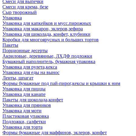
Смеси для выпечки
Смеси для крема, безе
Сыр творожный
Упаковка
Упаковка для капкейков и мусс.пирожных
Упаковка для макарон, эклеров,зефира
Упаковка для шоколада, конфет, клубники
Коробки для многоярусных и больших тортов
Пакеты
Порционные десерты
Акриловые, деревянные, ЛХДФ подложки
Бумажный наполнитель, бумажная упаковка
Упаковка для рулета,кекса
Упаковка для еды на вынос
Ленты, шпагат
Формы бумажные под пай-пирог,кексы и крышки к ним
Упаковка для пиццы
Упаковка для канапе
Пакеты для шоколада,конфет
Упаковка для пряников
Упаковка для моти
Пластиковая упаковка
Подложки, салфетки
Упаковка для торта
Формы бумажные для маффинов, эклеров, конфет