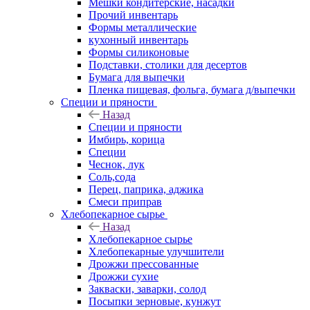
Мешки кондитерские, насадки
Прочий инвентарь
Формы металлические
кухонный инвентарь
Формы силиконовые
Подставки, столики для десертов
Бумага для выпечки
Пленка пищевая, фольга, бумага д/выпечки
Специи и пряности
Назад
Специи и пряности
Имбирь, корица
Специи
Чеснок, лук
Соль,сода
Перец, паприка, аджика
Смеси приправ
Хлебопекарное сырье
Назад
Хлебопекарное сырье
Хлебопекарные улучшители
Дрожжи прессованные
Дрожжи сухие
Закваски, заварки, солод
Посыпки зерновые, кунжут