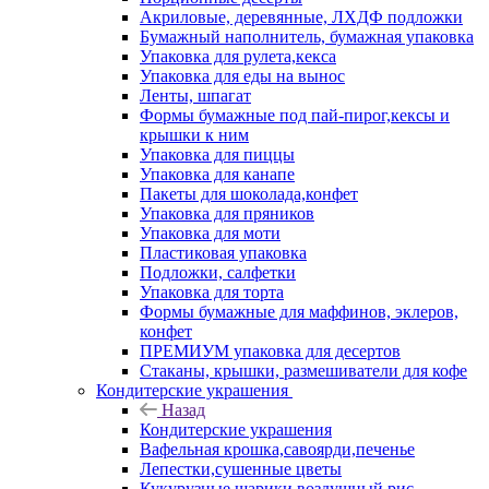
Акриловые, деревянные, ЛХДФ подложки
Бумажный наполнитель, бумажная упаковка
Упаковка для рулета,кекса
Упаковка для еды на вынос
Ленты, шпагат
Формы бумажные под пай-пирог,кексы и
крышки к ним
Упаковка для пиццы
Упаковка для канапе
Пакеты для шоколада,конфет
Упаковка для пряников
Упаковка для моти
Пластиковая упаковка
Подложки, салфетки
Упаковка для торта
Формы бумажные для маффинов, эклеров,
конфет
ПРЕМИУМ упаковка для десертов
Стаканы, крышки, размешиватели для кофе
Кондитерские украшения
Назад
Кондитерские украшения
Вафельная крошка,савоярди,печенье
Лепестки,сушенные цветы
Кукурузные шарики,воздушный рис