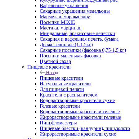
Вафельные украшения
Сахарные украшения,медальоны
Мармелад, маршмеллоу
Посыпки MIXIE
Мастика, марципан
Миндальные, арахисовые лепестки
Сахарная и вафельная печать, бумага
Драже зерновое (1-1,5кг)
Сахарные посыпки (фасовка 0,75-1,5 кг)
Посыпки маленькая фасовка
Цветной сахар
Пищевые красители
Назад
Пищевые красители
Натуральные красители
Для пищевой печати
Красители с распылителем
Водорастворимые красители сухие
Гелевые красители
Водорастворимые красители гелевые
Жирорастворимые красители гелевые
Пищ.фломастеры
Пищевые блестки (кандурин), пищ.золото
Жирорастворимые красители сухие