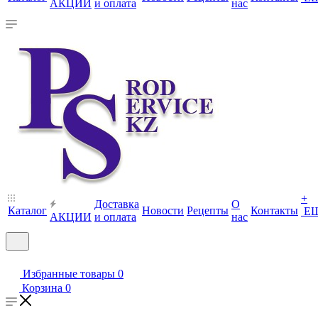
АКЦИИ
и оплата
нас
+
Доставка
О
Каталог
Новости
Рецепты
Контакты
Е
АКЦИИ
и оплата
нас
Избранные товары
0
Корзина
0