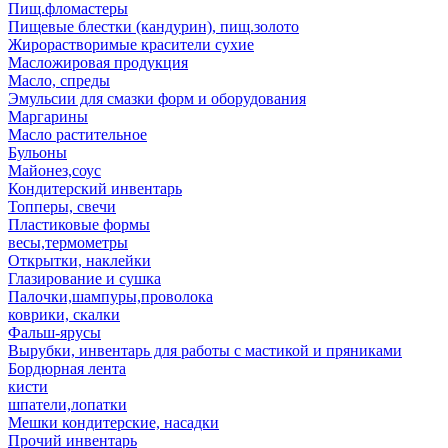
Пищ.фломастеры
Пищевые блестки (кандурин), пищ.золото
Жирорастворимые красители сухие
Масложировая продукция
Масло, спреды
Эмульсии для смазки форм и оборудования
Маргарины
Масло растительное
Бульоны
Майонез,соус
Кондитерский инвентарь
Топперы, свечи
Пластиковые формы
весы,термометры
Открытки, наклейки
Глазирование и сушка
Палочки,шампуры,проволока
коврики, скалки
Фальш-ярусы
Вырубки, инвентарь для работы с мастикой и пряниками
Бордюрная лента
кисти
шпатели,лопатки
Мешки кондитерские, насадки
Прочий инвентарь