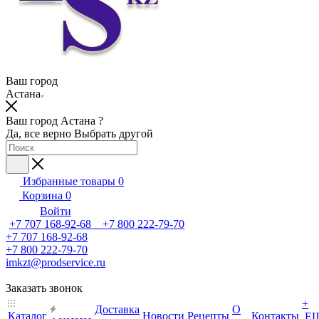
Ваш город
Астана
Ваш город Астана ?
Да, все верно
Выбрать другой
Избранные товары
0
Корзина
0
Войти
+7 707 168-92-68 +7 800 222-79-70
+7 707 168-92-68
+7 800 222-79-70
imkzt@prodservice.ru
Заказать звонок
+
Доставка
О
Каталог
Новости
Рецепты
Контакты
Е