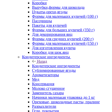
Коробки
Вырубки,формы для шоколада
Цукаты,орехи,ягоды
Формы для маленьких куличей (100 г)
Пасочницы
Пакеты для куличей
Формы для больших куличей (350 г)
Для декорирования яиц
Формы для средних куличей (200 г)
Формы для маленьких куличей (150 г)
Для изготовления кулича
Коробки для шок.яиц
Кондитерские ингредиенты
Назад
Кондитерские ингредиенты
Сублимированные ягоды
Ароматизаторы
Мед
Консервация
Молоко сгущенное
Заменитель сахара
Начинки маленькая упаковка до 1 кг
Ореховые, шоколадные пасты, пралине
Разрыхлители
Гели, покрытия