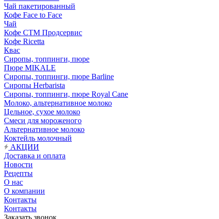
Чай пакетированный
Кофе Face to Face
Чай
Кофе СТМ Продсервис
Кофе Ricetta
Квас
Сиропы, топпинги, пюре
Пюре MIKALE
Сиропы, топпинги, пюре Barline
Сиропы Herbarista
Сиропы, топпинги, пюре Royal Cane
Молоко, альтернативное молоко
Цельное, сухое молоко
Смеси для мороженого
Альтернативное молоко
Коктейль молочный
АКЦИИ
Доставка и оплата
Новости
Рецепты
О нас
О компании
Контакты
Контакты
Заказать звонок