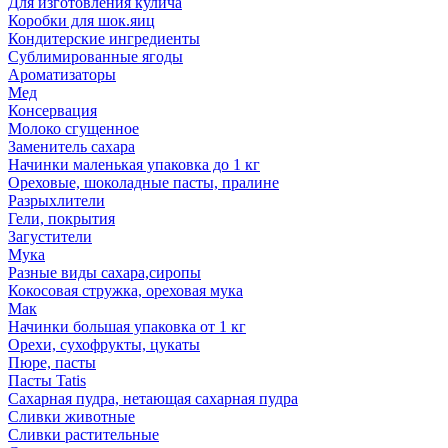
Для изготовления кулича
Коробки для шок.яиц
Кондитерские ингредиенты
Сублимированные ягоды
Ароматизаторы
Мед
Консервация
Молоко сгущенное
Заменитель сахара
Начинки маленькая упаковка до 1 кг
Ореховые, шоколадные пасты, пралине
Разрыхлители
Гели, покрытия
Загустители
Мука
Разные виды сахара,сиропы
Кокосовая стружка, ореховая мука
Мак
Начинки большая упаковка от 1 кг
Орехи, сухофрукты, цукаты
Пюре, пасты
Пасты Tatis
Сахарная пудра, нетающая сахарная пудра
Сливки животные
Сливки растительные