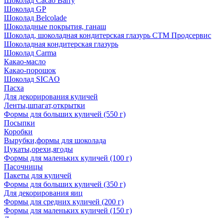
Шоколад Cacao Barry
Шоколад GP
Шоколад Belcolade
Шоколадные покрытия, ганаш
Шоколад, шоколадная кондитерская глазурь СТМ Продсервис
Шоколадная кондитерская глазурь
Шоколад Carma
Какао-масло
Какао-порошок
Шоколад SICAO
Пасха
Для декорирования куличей
Ленты,шпагат,открытки
Формы для больших куличей (550 г)
Посыпки
Коробки
Вырубки,формы для шоколада
Цукаты,орехи,ягоды
Формы для маленьких куличей (100 г)
Пасочницы
Пакеты для куличей
Формы для больших куличей (350 г)
Для декорирования яиц
Формы для средних куличей (200 г)
Формы для маленьких куличей (150 г)