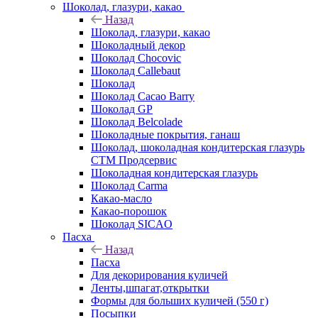
Шоколад, глазури, какао
Назад
Шоколад, глазури, какао
Шоколадный декор
Шоколад Chocovic
Шоколад Callebaut
Шоколад
Шоколад Cacao Barry
Шоколад GP
Шоколад Belcolade
Шоколадные покрытия, ганаш
Шоколад, шоколадная кондитерская глазурь
СТМ Продсервис
Шоколадная кондитерская глазурь
Шоколад Carma
Какао-масло
Какао-порошок
Шоколад SICAO
Пасха
Назад
Пасха
Для декорирования куличей
Ленты,шпагат,открытки
Формы для больших куличей (550 г)
Посыпки