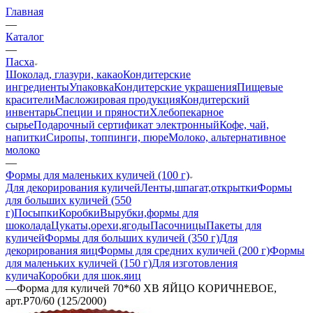
Главная
—
Каталог
—
Пасха
Шоколад, глазури, какао
Кондитерские
ингредиенты
Упаковка
Кондитерские украшения
Пищевые
красители
Масложировая продукция
Кондитерский
инвентарь
Специи и пряности
Хлебопекарное
сырье
Подарочный сертификат электронный
Кофе, чай,
напитки
Сиропы, топпинги, пюре
Молоко, альтернативное
молоко
—
Формы для маленьких куличей (100 г)
Для декорирования куличей
Ленты,шпагат,открытки
Формы
для больших куличей (550
г)
Посыпки
Коробки
Вырубки,формы для
шоколада
Цукаты,орехи,ягоды
Пасочницы
Пакеты для
куличей
Формы для больших куличей (350 г)
Для
декорирования яиц
Формы для средних куличей (200 г)
Формы
для маленьких куличей (150 г)
Для изготовления
кулича
Коробки для шок.яиц
—
Форма для куличей 70*60 ХВ ЯЙЦО КОРИЧНЕВОЕ,
арт.Р70/60 (125/2000)