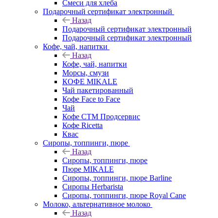
Смеси для хлеба
Подарочный сертификат электронный
Назад
Подарочный сертификат электронный
Подарочный сертификат электронный
Кофе, чай, напитки
Назад
Кофе, чай, напитки
Морсы, смузи
КОФЕ MIKALE
Чай пакетированный
Кофе Face to Face
Чай
Кофе СТМ Продсервис
Кофе Ricetta
Квас
Сиропы, топпинги, пюре
Назад
Сиропы, топпинги, пюре
Пюре MIKALE
Сиропы, топпинги, пюре Barline
Сиропы Herbarista
Сиропы, топпинги, пюре Royal Cane
Молоко, альтернативное молоко
Назад