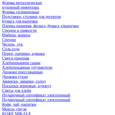
Формы металлические
кухонный инвентарь
Формы силиконовые
Подставки, столики для десертов
Бумага для выпечки
Пленка пищевая, фольга, бумага д/выпечки
Специи и пряности
Имбирь, корица
Специи
Чеснок, лук
Соль,сода
Перец, паприка, аджика
Смеси приправ
Хлебопекарное сырье
Хлебопекарные улучшители
Дрожжи прессованные
Дрожжи сухие
Закваски, заварки, солод
Посыпки зерновые, кунжут
Смеси для хлеба
Подарочный сертификат электронный
Подарочный сертификат электронный
Кофе, чай, напитки
Морсы, смузи
КОФЕ MIKALE