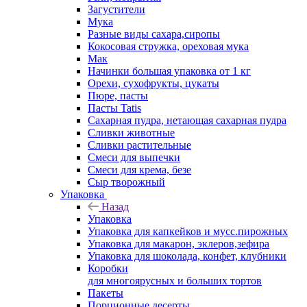
Загустители
Мука
Разные виды сахара,сиропы
Кокосовая стружка, ореховая мука
Мак
Начинки большая упаковка от 1 кг
Орехи, сухофрукты, цукаты
Пюре, пасты
Пасты Tatis
Сахарная пудра, нетающая сахарная пудра
Сливки животные
Сливки растительные
Смеси для выпечки
Смеси для крема, безе
Сыр творожный
Упаковка
Назад
Упаковка
Упаковка для капкейков и мусс.пирожных
Упаковка для макарон, эклеров,зефира
Упаковка для шоколада, конфет, клубники
Коробки
для многоярусных и больших тортов
Пакеты
Порционные десерты