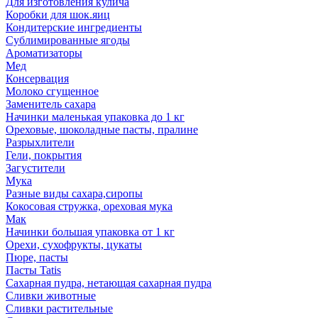
Для изготовления кулича
Коробки для шок.яиц
Кондитерские ингредиенты
Сублимированные ягоды
Ароматизаторы
Мед
Консервация
Молоко сгущенное
Заменитель сахара
Начинки маленькая упаковка до 1 кг
Ореховые, шоколадные пасты, пралине
Разрыхлители
Гели, покрытия
Загустители
Мука
Разные виды сахара,сиропы
Кокосовая стружка, ореховая мука
Мак
Начинки большая упаковка от 1 кг
Орехи, сухофрукты, цукаты
Пюре, пасты
Пасты Tatis
Сахарная пудра, нетающая сахарная пудра
Сливки животные
Сливки растительные