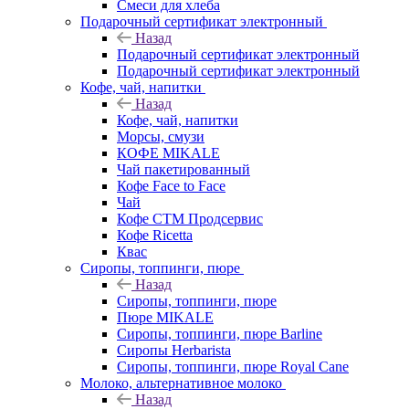
Смеси для хлеба
Подарочный сертификат электронный
Назад
Подарочный сертификат электронный
Подарочный сертификат электронный
Кофе, чай, напитки
Назад
Кофе, чай, напитки
Морсы, смузи
КОФЕ MIKALE
Чай пакетированный
Кофе Face to Face
Чай
Кофе СТМ Продсервис
Кофе Ricetta
Квас
Сиропы, топпинги, пюре
Назад
Сиропы, топпинги, пюре
Пюре MIKALE
Сиропы, топпинги, пюре Barline
Сиропы Herbarista
Сиропы, топпинги, пюре Royal Cane
Молоко, альтернативное молоко
Назад