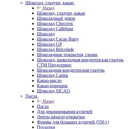
Шоколад, глазури, какао
Назад
Шоколад, глазури, какао
Шоколадный декор
Шоколад Chocovic
Шоколад Callebaut
Шоколад
Шоколад Cacao Barry
Шоколад GP
Шоколад Belcolade
Шоколадные покрытия, ганаш
Шоколад, шоколадная кондитерская глазурь
СТМ Продсервис
Шоколадная кондитерская глазурь
Шоколад Carma
Какао-масло
Какао-порошок
Шоколад SICAO
Пасха
Назад
Пасха
Для декорирования куличей
Ленты,шпагат,открытки
Формы для больших куличей (550 г)
Посыпки