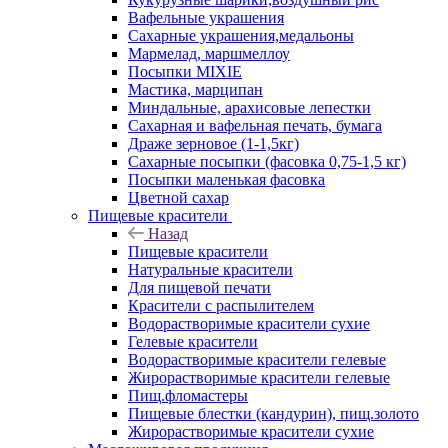
Вафельные украшения
Сахарные украшения,медальоны
Мармелад, маршмеллоу
Посыпки MIXIE
Мастика, марципан
Миндальные, арахисовые лепестки
Сахарная и вафельная печать, бумага
Драже зерновое (1-1,5кг)
Сахарные посыпки (фасовка 0,75-1,5 кг)
Посыпки маленькая фасовка
Цветной сахар
Пищевые красители
Назад
Пищевые красители
Натуральные красители
Для пищевой печати
Красители с распылителем
Водорастворимые красители сухие
Гелевые красители
Водорастворимые красители гелевые
Жирорастворимые красители гелевые
Пищ.фломастеры
Пищевые блестки (кандурин), пищ.золото
Жирорастворимые красители сухие