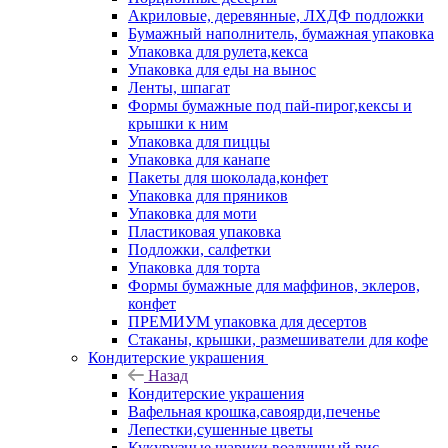
Акриловые, деревянные, ЛХДФ подложки
Бумажный наполнитель, бумажная упаковка
Упаковка для рулета,кекса
Упаковка для еды на вынос
Ленты, шпагат
Формы бумажные под пай-пирог,кексы и
крышки к ним
Упаковка для пиццы
Упаковка для канапе
Пакеты для шоколада,конфет
Упаковка для пряников
Упаковка для моти
Пластиковая упаковка
Подложки, салфетки
Упаковка для торта
Формы бумажные для маффинов, эклеров,
конфет
ПРЕМИУМ упаковка для десертов
Стаканы, крышки, размешиватели для кофе
Кондитерские украшения
Назад
Кондитерские украшения
Вафельная крошка,савоярди,печенье
Лепестки,сушенные цветы
Кукурузные шарики,воздушный рис