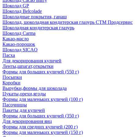
Шоколад Cacao Barry
Шоколад GP
Шоколад Belcolade
Шоколадные покрытия, ганаш
Шоколад, шоколадная кондитерская глазурь СТМ Продсервис
Шоколадная кондитерская глазурь
Шоколад Carma
Какао-масло
Какао-порошок
Шоколад SICAO
Пасха
Для декорирования куличей
Ленты,шпагат,открытки
Формы для больших куличей (550 г)
Посыпки
Коробки
Вырубки,формы для шоколада
Цукаты,орехи,ягоды
Формы для маленьких куличей (100 г)
Пасочницы
Пакеты для куличей
Формы для больших куличей (350 г)
Для декорирования яиц
Формы для средних куличей (200 г)
Формы для маленьких куличей (150 г)