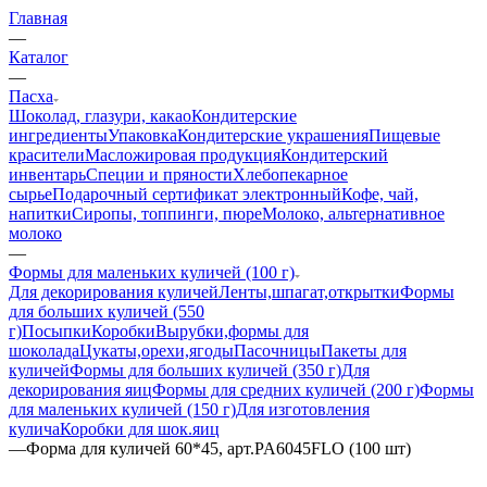
Главная
—
Каталог
—
Пасха
Шоколад, глазури, какао
Кондитерские
ингредиенты
Упаковка
Кондитерские украшения
Пищевые
красители
Масложировая продукция
Кондитерский
инвентарь
Специи и пряности
Хлебопекарное
сырье
Подарочный сертификат электронный
Кофе, чай,
напитки
Сиропы, топпинги, пюре
Молоко, альтернативное
молоко
—
Формы для маленьких куличей (100 г)
Для декорирования куличей
Ленты,шпагат,открытки
Формы
для больших куличей (550
г)
Посыпки
Коробки
Вырубки,формы для
шоколада
Цукаты,орехи,ягоды
Пасочницы
Пакеты для
куличей
Формы для больших куличей (350 г)
Для
декорирования яиц
Формы для средних куличей (200 г)
Формы
для маленьких куличей (150 г)
Для изготовления
кулича
Коробки для шок.яиц
—
Форма для куличей 60*45, арт.PA6045FLO (100 шт)