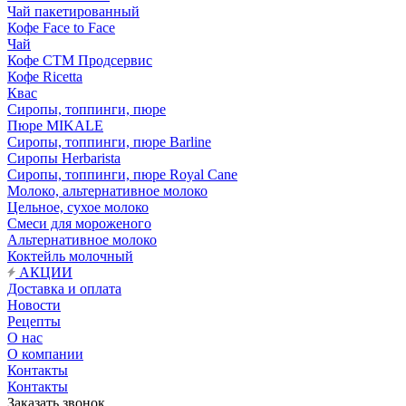
Чай пакетированный
Кофе Face to Face
Чай
Кофе СТМ Продсервис
Кофе Ricetta
Квас
Сиропы, топпинги, пюре
Пюре MIKALE
Сиропы, топпинги, пюре Barline
Сиропы Herbarista
Сиропы, топпинги, пюре Royal Cane
Молоко, альтернативное молоко
Цельное, сухое молоко
Смеси для мороженого
Альтернативное молоко
Коктейль молочный
АКЦИИ
Доставка и оплата
Новости
Рецепты
О нас
О компании
Контакты
Контакты
Заказать звонок