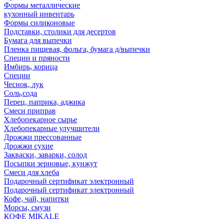
Формы металлические
кухонный инвентарь
Формы силиконовые
Подставки, столики для десертов
Бумага для выпечки
Пленка пищевая, фольга, бумага д/выпечки
Специи и пряности
Имбирь, корица
Специи
Чеснок, лук
Соль,сода
Перец, паприка, аджика
Смеси приправ
Хлебопекарное сырье
Хлебопекарные улучшители
Дрожжи прессованные
Дрожжи сухие
Закваски, заварки, солод
Посыпки зерновые, кунжут
Смеси для хлеба
Подарочный сертификат электронный
Подарочный сертификат электронный
Кофе, чай, напитки
Морсы, смузи
КОФЕ MIKALE