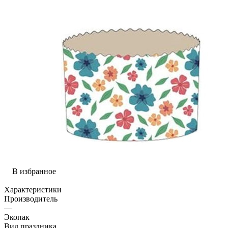
В избранное
Характеристики
Производитель
—
Экопак
Вид праздника