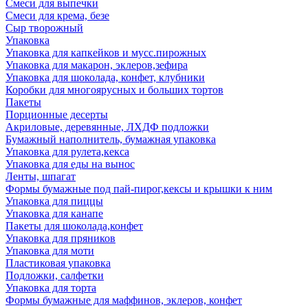
Смеси для выпечки
Смеси для крема, безе
Сыр творожный
Упаковка
Упаковка для капкейков и мусс.пирожных
Упаковка для макарон, эклеров,зефира
Упаковка для шоколада, конфет, клубники
Коробки для многоярусных и больших тортов
Пакеты
Порционные десерты
Акриловые, деревянные, ЛХДФ подложки
Бумажный наполнитель, бумажная упаковка
Упаковка для рулета,кекса
Упаковка для еды на вынос
Ленты, шпагат
Формы бумажные под пай-пирог,кексы и крышки к ним
Упаковка для пиццы
Упаковка для канапе
Пакеты для шоколада,конфет
Упаковка для пряников
Упаковка для моти
Пластиковая упаковка
Подложки, салфетки
Упаковка для торта
Формы бумажные для маффинов, эклеров, конфет