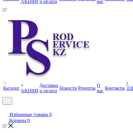
АКЦИИ
и оплата
нас
+
Доставка
О
Каталог
Новости
Рецепты
Контакты
Е
АКЦИИ
и оплата
нас
Избранные товары
0
Корзина
0