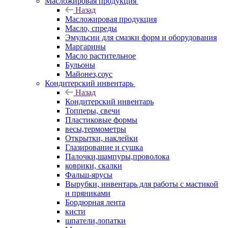
Масложировая продукция
Назад
Масложировая продукция
Масло, спреды
Эмульсии для смазки форм и оборудования
Маргарины
Масло растительное
Бульоны
Майонез,соус
Кондитерский инвентарь
Назад
Кондитерский инвентарь
Топперы, свечи
Пластиковые формы
весы,термометры
Открытки, наклейки
Глазирование и сушка
Палочки,шампуры,проволока
коврики, скалки
Фальш-ярусы
Вырубки, инвентарь для работы с мастикой
и пряниками
Бордюрная лента
кисти
шпатели,лопатки