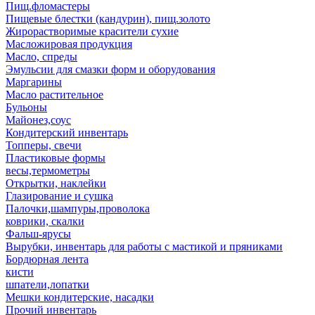
Пищ.фломастеры
Пищевые блестки (кандурин), пищ.золото
Жирорастворимые красители сухие
Масложировая продукция
Масло, спреды
Эмульсии для смазки форм и оборудования
Маргарины
Масло растительное
Бульоны
Майонез,соус
Кондитерский инвентарь
Топперы, свечи
Пластиковые формы
весы,термометры
Открытки, наклейки
Глазирование и сушка
Палочки,шампуры,проволока
коврики, скалки
Фальш-ярусы
Вырубки, инвентарь для работы с мастикой и пряниками
Бордюрная лента
кисти
шпатели,лопатки
Мешки кондитерские, насадки
Прочий инвентарь