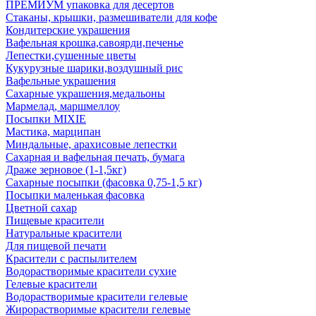
ПРЕМИУМ упаковка для десертов
Стаканы, крышки, размешиватели для кофе
Кондитерские украшения
Вафельная крошка,савоярди,печенье
Лепестки,сушенные цветы
Кукурузные шарики,воздушный рис
Вафельные украшения
Сахарные украшения,медальоны
Мармелад, маршмеллоу
Посыпки MIXIE
Мастика, марципан
Миндальные, арахисовые лепестки
Сахарная и вафельная печать, бумага
Драже зерновое (1-1,5кг)
Сахарные посыпки (фасовка 0,75-1,5 кг)
Посыпки маленькая фасовка
Цветной сахар
Пищевые красители
Натуральные красители
Для пищевой печати
Красители с распылителем
Водорастворимые красители сухие
Гелевые красители
Водорастворимые красители гелевые
Жирорастворимые красители гелевые