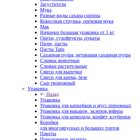
Загустители
Мука
Разные виды сахара,сиропы
Кокосовая стружка, ореховая мука
Мак
Начинки большая упаковка от 1 кг
Орехи, сухофрукты, цукаты
Пюре, пасты
Пасты Tatis
Сахарная пудра, нетающая сахарная пудра
Сливки животные
Сливки растительные
Смеси для выпечки
Смеси для крема, безе
Сыр творожный
Упаковка
Назад
Упаковка
Упаковка для капкейков и мусс.пирожных
Упаковка для макарон, эклеров,зефира
Упаковка для шоколада, конфет, клубники
Коробки
для многоярусных и больших тортов
Пакеты
Порционные десерты