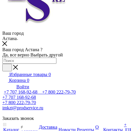
Ваш город
Астана
Ваш город Астана ?
Да, все верно
Выбрать другой
Избранные товары
0
Корзина
0
Войти
+7 707 168-92-68 +7 800 222-79-70
+7 707 168-92-68
+7 800 222-79-70
imkzt@prodservice.ru
Заказать звонок
+
Доставка
О
Каталог
Новости
Рецепты
Контакты
Е