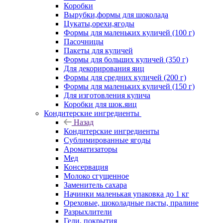
Коробки
Вырубки,формы для шоколада
Цукаты,орехи,ягоды
Формы для маленьких куличей (100 г)
Пасочницы
Пакеты для куличей
Формы для больших куличей (350 г)
Для декорирования яиц
Формы для средних куличей (200 г)
Формы для маленьких куличей (150 г)
Для изготовления кулича
Коробки для шок.яиц
Кондитерские ингредиенты
Назад
Кондитерские ингредиенты
Сублимированные ягоды
Ароматизаторы
Мед
Консервация
Молоко сгущенное
Заменитель сахара
Начинки маленькая упаковка до 1 кг
Ореховые, шоколадные пасты, пралине
Разрыхлители
Гели, покрытия