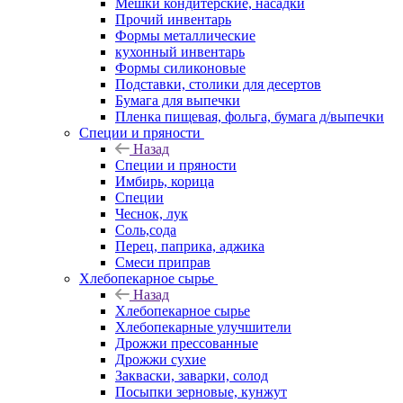
Мешки кондитерские, насадки
Прочий инвентарь
Формы металлические
кухонный инвентарь
Формы силиконовые
Подставки, столики для десертов
Бумага для выпечки
Пленка пищевая, фольга, бумага д/выпечки
Специи и пряности
Назад
Специи и пряности
Имбирь, корица
Специи
Чеснок, лук
Соль,сода
Перец, паприка, аджика
Смеси приправ
Хлебопекарное сырье
Назад
Хлебопекарное сырье
Хлебопекарные улучшители
Дрожжи прессованные
Дрожжи сухие
Закваски, заварки, солод
Посыпки зерновые, кунжут