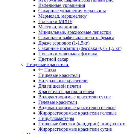
Вафельные украшения
Сахарные украшения,медальоны
Мармелад, маршмеллоу
Посыпки MIXIE
Мастика, марципан
Миндальные, арахисовые лепестки
Сахарная и вафельная печать, бумага
Драже зерновое (1-1,5кг)
Сахарные посыпки (фасовка 0,75-1,5 кг)
Посыпки маленькая фасовка
Цветной сахар
Пищевые красители
Назад
Пищевые красители
Натуральные красители
Для пищевой печати
Красители с распылителем
Водорастворимые красители сухие
Гелевые красители
Водорастворимые красители гелевые
Жирорастворимые красители гелевые
Пищ.фломастеры
Пищевые блестки (кандурин), пищ.золото
Жирорастворимые красители сухие