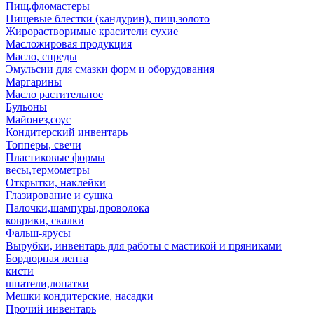
Пищ.фломастеры
Пищевые блестки (кандурин), пищ.золото
Жирорастворимые красители сухие
Масложировая продукция
Масло, спреды
Эмульсии для смазки форм и оборудования
Маргарины
Масло растительное
Бульоны
Майонез,соус
Кондитерский инвентарь
Топперы, свечи
Пластиковые формы
весы,термометры
Открытки, наклейки
Глазирование и сушка
Палочки,шампуры,проволока
коврики, скалки
Фальш-ярусы
Вырубки, инвентарь для работы с мастикой и пряниками
Бордюрная лента
кисти
шпатели,лопатки
Мешки кондитерские, насадки
Прочий инвентарь