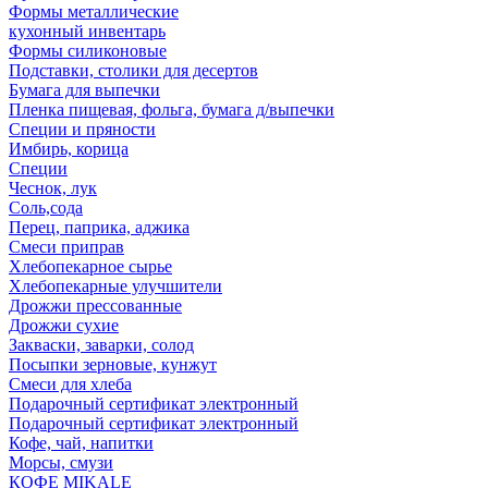
Формы металлические
кухонный инвентарь
Формы силиконовые
Подставки, столики для десертов
Бумага для выпечки
Пленка пищевая, фольга, бумага д/выпечки
Специи и пряности
Имбирь, корица
Специи
Чеснок, лук
Соль,сода
Перец, паприка, аджика
Смеси приправ
Хлебопекарное сырье
Хлебопекарные улучшители
Дрожжи прессованные
Дрожжи сухие
Закваски, заварки, солод
Посыпки зерновые, кунжут
Смеси для хлеба
Подарочный сертификат электронный
Подарочный сертификат электронный
Кофе, чай, напитки
Морсы, смузи
КОФЕ MIKALE