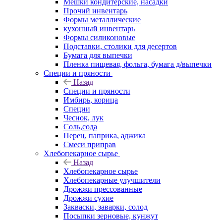
Мешки кондитерские, насадки
Прочий инвентарь
Формы металлические
кухонный инвентарь
Формы силиконовые
Подставки, столики для десертов
Бумага для выпечки
Пленка пищевая, фольга, бумага д/выпечки
Специи и пряности
Назад
Специи и пряности
Имбирь, корица
Специи
Чеснок, лук
Соль,сода
Перец, паприка, аджика
Смеси приправ
Хлебопекарное сырье
Назад
Хлебопекарное сырье
Хлебопекарные улучшители
Дрожжи прессованные
Дрожжи сухие
Закваски, заварки, солод
Посыпки зерновые, кунжут