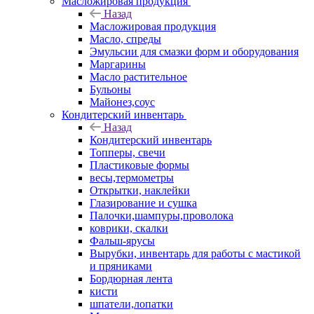
Масложировая продукция
Назад
Масложировая продукция
Масло, спреды
Эмульсии для смазки форм и оборудования
Маргарины
Масло растительное
Бульоны
Майонез,соус
Кондитерский инвентарь
Назад
Кондитерский инвентарь
Топперы, свечи
Пластиковые формы
весы,термометры
Открытки, наклейки
Глазирование и сушка
Палочки,шампуры,проволока
коврики, скалки
Фальш-ярусы
Вырубки, инвентарь для работы с мастикой
и пряниками
Бордюрная лента
кисти
шпатели,лопатки