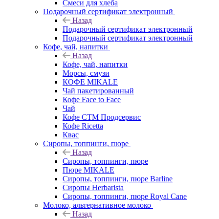
Смеси для хлеба
Подарочный сертификат электронный
Назад
Подарочный сертификат электронный
Подарочный сертификат электронный
Кофе, чай, напитки
Назад
Кофе, чай, напитки
Морсы, смузи
КОФЕ MIKALE
Чай пакетированный
Кофе Face to Face
Чай
Кофе СТМ Продсервис
Кофе Ricetta
Квас
Сиропы, топпинги, пюре
Назад
Сиропы, топпинги, пюре
Пюре MIKALE
Сиропы, топпинги, пюре Barline
Сиропы Herbarista
Сиропы, топпинги, пюре Royal Cane
Молоко, альтернативное молоко
Назад