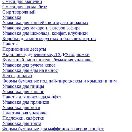
Смеси для выпечки
Смеси для крема, безе
Сыр творожный
Упаковка
Упаковка для капкейков и мусс.пирожных
Упаковка для макарон, эклеров,зефира
Упаковка для шоколада, конфет, клубники
Коробки для многоярусных и больших тортов
Пакеты
Порционные десерты
Акриловые, деревянные, ЛХДФ подложки
Бумажный наполнитель, бумажная упаковка
Упаковка для рулета,кекса
Упаковка для еды на вынос
Ленты, шпагат
Формы бумажные под пай-пирог,кексы и крышки к ним
Упаковка для пиццы
Упаковка для канапе
Пакеты для шоколада,конфет
Упаковка для пряников
Упаковка для моти
Пластиковая упаковка
Подложки, салфетки
Упаковка для торта
Формы бумажные для маффинов, эклеров, конфет