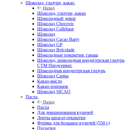
Шоколад, глазури, какао
Назад
Шоколад, глазури, какао
Шоколадный декор
Шоколад Chocovic
Шоколад Callebaut
Шоколад
Шоколад Cacao Barry
Шоколад GP
Шоколад Belcolade
Шоколадные покрытия, ганаш
Шоколад, шоколадная кондитерская глазурь
СТМ Продсервис
Шоколадная кондитерская глазурь
Шоколад Carma
Какао-масло
Какао-порошок
Шоколад SICAO
Пасха
Назад
Пасха
Для декорирования куличей
Ленты,шпагат,открытки
Формы для больших куличей (550 г)
Посыпки