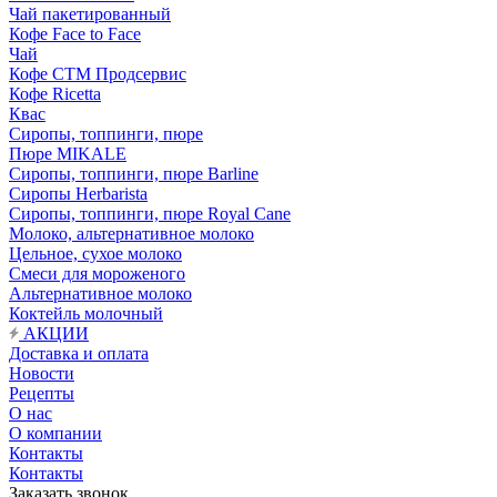
Чай пакетированный
Кофе Face to Face
Чай
Кофе СТМ Продсервис
Кофе Ricetta
Квас
Сиропы, топпинги, пюре
Пюре MIKALE
Сиропы, топпинги, пюре Barline
Сиропы Herbarista
Сиропы, топпинги, пюре Royal Cane
Молоко, альтернативное молоко
Цельное, сухое молоко
Смеси для мороженого
Альтернативное молоко
Коктейль молочный
АКЦИИ
Доставка и оплата
Новости
Рецепты
О нас
О компании
Контакты
Контакты
Заказать звонок