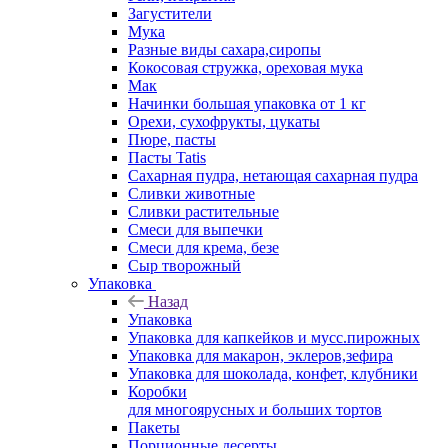
Загустители
Мука
Разные виды сахара,сиропы
Кокосовая стружка, ореховая мука
Мак
Начинки большая упаковка от 1 кг
Орехи, сухофрукты, цукаты
Пюре, пасты
Пасты Tatis
Сахарная пудра, нетающая сахарная пудра
Сливки животные
Сливки растительные
Смеси для выпечки
Смеси для крема, безе
Сыр творожный
Упаковка
Назад
Упаковка
Упаковка для капкейков и мусс.пирожных
Упаковка для макарон, эклеров,зефира
Упаковка для шоколада, конфет, клубники
Коробки
для многоярусных и больших тортов
Пакеты
Порционные десерты