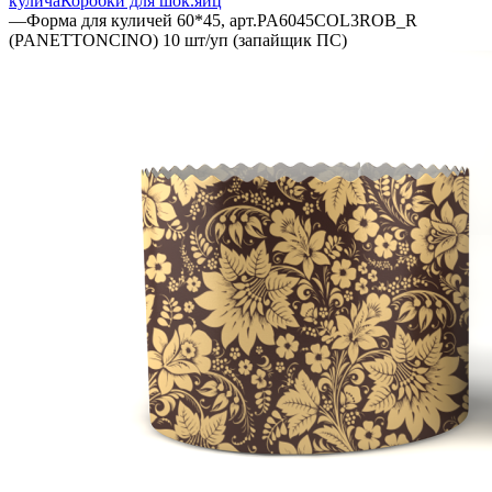
кулича
Коробки для шок.яиц
—
Форма для куличей 60*45, арт.PA6045COL3ROB_R
(PANETTONCINO) 10 шт/уп (запайщик ПС)