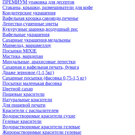
ПРЕМИУМ упаковка для десертов
Стаканы, крышки, размешиватели для кофе
Кондитерские украшения
Вафельная крошка,савоярди,печенье
Лепестки,сушенные цветы
Кукурузные шарики,воздушный рис
Вафельные украшения
Сахарные украшения,медальоны
Мармелад, маршмеллоу
Посыпки MIXIE
Мастика, марципан
Миндальные, арахисовые лепестки
Сахарная и вафельная печать, бумага
Драже зерновое (1-1,5кг)
Сахарные посыпки (фасовка 0,75-1,5 кг)
Посыпки маленькая фасовка
Цветной сахар
Пищевые красители
Натуральные красители
Для пищевой печати
Красители с распылителем
Водорастворимые красители сухие
Гелевые красители
Водорастворимые красители гелевые
Жирорастворимые красители гелевые