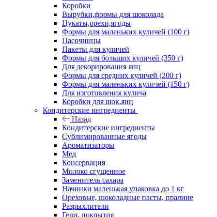
Коробки
Вырубки,формы для шоколада
Цукаты,орехи,ягоды
Формы для маленьких куличей (100 г)
Пасочницы
Пакеты для куличей
Формы для больших куличей (350 г)
Для декорирования яиц
Формы для средних куличей (200 г)
Формы для маленьких куличей (150 г)
Для изготовления кулича
Коробки для шок.яиц
Кондитерские ингредиенты
Назад
Кондитерские ингредиенты
Сублимированные ягоды
Ароматизаторы
Мед
Консервация
Молоко сгущенное
Заменитель сахара
Начинки маленькая упаковка до 1 кг
Ореховые, шоколадные пасты, пралине
Разрыхлители
Гели, покрытия