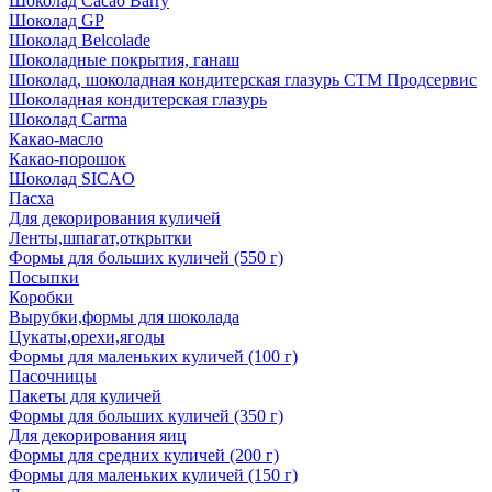
Шоколад Cacao Barry
Шоколад GP
Шоколад Belcolade
Шоколадные покрытия, ганаш
Шоколад, шоколадная кондитерская глазурь СТМ Продсервис
Шоколадная кондитерская глазурь
Шоколад Carma
Какао-масло
Какао-порошок
Шоколад SICAO
Пасха
Для декорирования куличей
Ленты,шпагат,открытки
Формы для больших куличей (550 г)
Посыпки
Коробки
Вырубки,формы для шоколада
Цукаты,орехи,ягоды
Формы для маленьких куличей (100 г)
Пасочницы
Пакеты для куличей
Формы для больших куличей (350 г)
Для декорирования яиц
Формы для средних куличей (200 г)
Формы для маленьких куличей (150 г)