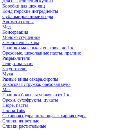
Для изготовления кулича
Коробки для шок.яиц
Кондитерские ингредиенты
Сублимированные ягоды
Ароматизаторы
Мед
Консервация
Молоко сгущенное
Заменитель сахара
Начинки маленькая упаковка до 1 кг
Ореховые, шоколадные пасты, пралине
Разрыхлители
Гели, покрытия
Загустители
Мука
Разные виды сахара,сиропы
Кокосовая стружка, ореховая мука
Мак
Начинки большая упаковка от 1 кг
Орехи, сухофрукты, цукаты
Пюре, пасты
Пасты Tatis
Сахарная пудра, нетающая сахарная пудра
Сливки животные
Сливки растительные