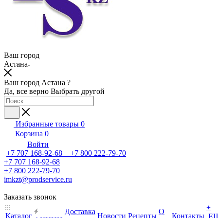
Ваш город
Астана
Ваш город Астана ?
Да, все верно
Выбрать другой
Избранные товары
0
Корзина
0
Войти
+7 707 168-92-68 +7 800 222-79-70
+7 707 168-92-68
+7 800 222-79-70
imkzt@prodservice.ru
Заказать звонок
+
Доставка
О
Каталог
Новости
Рецепты
Контакты
Е