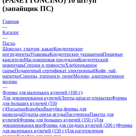
(PANETTONCINO) 10 шт/уп
(запайщик ПС)
Главная
—
Каталог
—
Пасха
Шоколад, глазури, какао
Кондитерские
ингредиенты
Упаковка
Кондитерские украшения
Пищевые
красители
Масложировая продукция
Кондитерский
инвентарь
Специи и пряности
Хлебопекарное
сырье
Подарочный сертификат электронный
Кофе, чай,
напитки
Сиропы, топпинги, пюре
Молоко, альтернативное
молоко
—
Формы для маленьких куличей (100 г)
Для декорирования куличей
Ленты,шпагат,открытки
Формы
для больших куличей (550
г)
Посыпки
Коробки
Вырубки,формы для
шоколада
Цукаты,орехи,ягоды
Пасочницы
Пакеты для
куличей
Формы для больших куличей (350 г)
Для
декорирования яиц
Формы для средних куличей (200 г)
Формы
для маленьких куличей (150 г)
Для изготовления