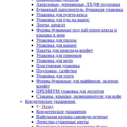
Акриловые, деревянные, ЛХДФ подложки
Бумажный наполнитель, бумажная упаковка
Упаковка для рулета,кекса
Упаковка для еды на вынос
Ленты, шпагат
Формы бумажные под пай-пирог,кексы и
крышки к ним
Упаковка для пиццы
Упаковка для канапе
Пакеты для шоколада,конфет
Упаковка для пряников
Упаковка для моти
Пластиковая упаковка
Подложки, салфетки
Упаковка для торта
Формы бумажные для маффинов, эклеров,
конфет
ПРЕМИУМ упаковка для десертов
Стаканы, крышки, размешиватели для кофе
Кондитерские украшения
Назад
Кондитерские украшения
Вафельная крошка,савоярди,печенье
Лепестки,сушенные цветы
Кукурузные шарики,воздушный рис