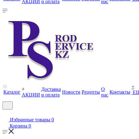
АКЦИИ
и оплата
нас
+
Доставка
О
Каталог
Новости
Рецепты
Контакты
Е
АКЦИИ
и оплата
нас
Избранные товары
0
Корзина
0