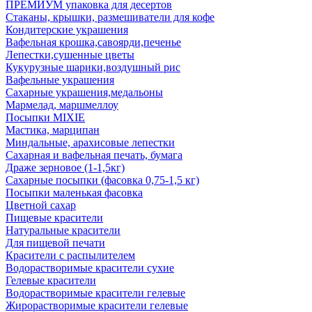
ПРЕМИУМ упаковка для десертов
Стаканы, крышки, размешиватели для кофе
Кондитерские украшения
Вафельная крошка,савоярди,печенье
Лепестки,сушенные цветы
Кукурузные шарики,воздушный рис
Вафельные украшения
Сахарные украшения,медальоны
Мармелад, маршмеллоу
Посыпки MIXIE
Мастика, марципан
Миндальные, арахисовые лепестки
Сахарная и вафельная печать, бумага
Драже зерновое (1-1,5кг)
Сахарные посыпки (фасовка 0,75-1,5 кг)
Посыпки маленькая фасовка
Цветной сахар
Пищевые красители
Натуральные красители
Для пищевой печати
Красители с распылителем
Водорастворимые красители сухие
Гелевые красители
Водорастворимые красители гелевые
Жирорастворимые красители гелевые