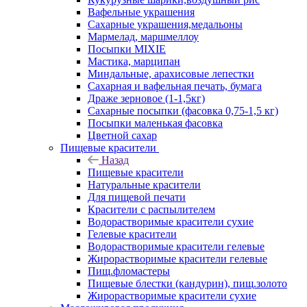
Вафельные украшения
Сахарные украшения,медальоны
Мармелад, маршмеллоу
Посыпки MIXIE
Мастика, марципан
Миндальные, арахисовые лепестки
Сахарная и вафельная печать, бумага
Драже зерновое (1-1,5кг)
Сахарные посыпки (фасовка 0,75-1,5 кг)
Посыпки маленькая фасовка
Цветной сахар
Пищевые красители
Назад
Пищевые красители
Натуральные красители
Для пищевой печати
Красители с распылителем
Водорастворимые красители сухие
Гелевые красители
Водорастворимые красители гелевые
Жирорастворимые красители гелевые
Пищ.фломастеры
Пищевые блестки (кандурин), пищ.золото
Жирорастворимые красители сухие