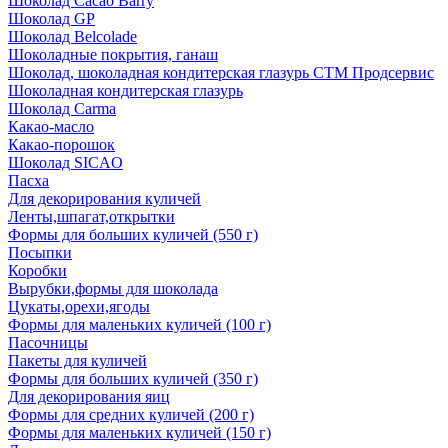
Шоколад Cacao Barry
Шоколад GP
Шоколад Belcolade
Шоколадные покрытия, ганаш
Шоколад, шоколадная кондитерская глазурь СТМ Продсервис
Шоколадная кондитерская глазурь
Шоколад Carma
Какао-масло
Какао-порошок
Шоколад SICAO
Пасха
Для декорирования куличей
Ленты,шпагат,открытки
Формы для больших куличей (550 г)
Посыпки
Коробки
Вырубки,формы для шоколада
Цукаты,орехи,ягоды
Формы для маленьких куличей (100 г)
Пасочницы
Пакеты для куличей
Формы для больших куличей (350 г)
Для декорирования яиц
Формы для средних куличей (200 г)
Формы для маленьких куличей (150 г)