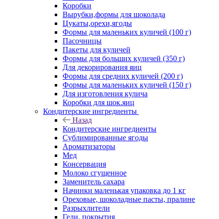
Коробки
Вырубки,формы для шоколада
Цукаты,орехи,ягоды
Формы для маленьких куличей (100 г)
Пасочницы
Пакеты для куличей
Формы для больших куличей (350 г)
Для декорирования яиц
Формы для средних куличей (200 г)
Формы для маленьких куличей (150 г)
Для изготовления кулича
Коробки для шок.яиц
Кондитерские ингредиенты
Назад
Кондитерские ингредиенты
Сублимированные ягоды
Ароматизаторы
Мед
Консервация
Молоко сгущенное
Заменитель сахара
Начинки маленькая упаковка до 1 кг
Ореховые, шоколадные пасты, пралине
Разрыхлители
Гели, покрытия