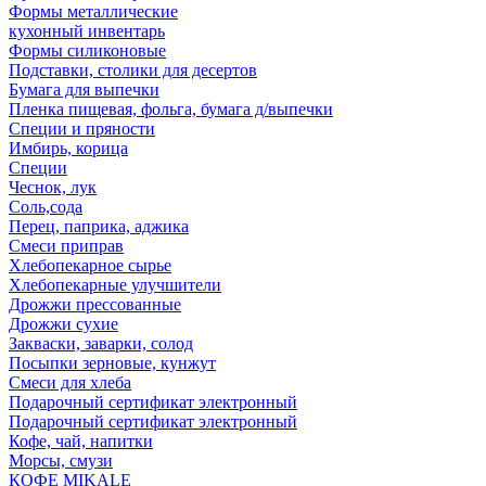
Формы металлические
кухонный инвентарь
Формы силиконовые
Подставки, столики для десертов
Бумага для выпечки
Пленка пищевая, фольга, бумага д/выпечки
Специи и пряности
Имбирь, корица
Специи
Чеснок, лук
Соль,сода
Перец, паприка, аджика
Смеси приправ
Хлебопекарное сырье
Хлебопекарные улучшители
Дрожжи прессованные
Дрожжи сухие
Закваски, заварки, солод
Посыпки зерновые, кунжут
Смеси для хлеба
Подарочный сертификат электронный
Подарочный сертификат электронный
Кофе, чай, напитки
Морсы, смузи
КОФЕ MIKALE