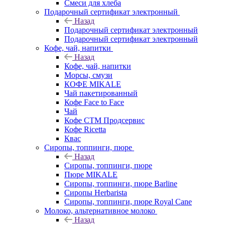
Смеси для хлеба
Подарочный сертификат электронный
Назад
Подарочный сертификат электронный
Подарочный сертификат электронный
Кофе, чай, напитки
Назад
Кофе, чай, напитки
Морсы, смузи
КОФЕ MIKALE
Чай пакетированный
Кофе Face to Face
Чай
Кофе СТМ Продсервис
Кофе Ricetta
Квас
Сиропы, топпинги, пюре
Назад
Сиропы, топпинги, пюре
Пюре MIKALE
Сиропы, топпинги, пюре Barline
Сиропы Herbarista
Сиропы, топпинги, пюре Royal Cane
Молоко, альтернативное молоко
Назад