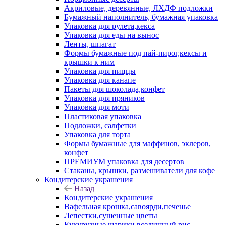
Акриловые, деревянные, ЛХДФ подложки
Бумажный наполнитель, бумажная упаковка
Упаковка для рулета,кекса
Упаковка для еды на вынос
Ленты, шпагат
Формы бумажные под пай-пирог,кексы и
крышки к ним
Упаковка для пиццы
Упаковка для канапе
Пакеты для шоколада,конфет
Упаковка для пряников
Упаковка для моти
Пластиковая упаковка
Подложки, салфетки
Упаковка для торта
Формы бумажные для маффинов, эклеров,
конфет
ПРЕМИУМ упаковка для десертов
Стаканы, крышки, размешиватели для кофе
Кондитерские украшения
Назад
Кондитерские украшения
Вафельная крошка,савоярди,печенье
Лепестки,сушенные цветы
Кукурузные шарики,воздушный рис