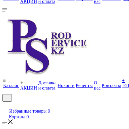
АКЦИИ
и оплата
нас
+
Доставка
О
Каталог
Новости
Рецепты
Контакты
Е
АКЦИИ
и оплата
нас
Избранные товары
0
Корзина
0