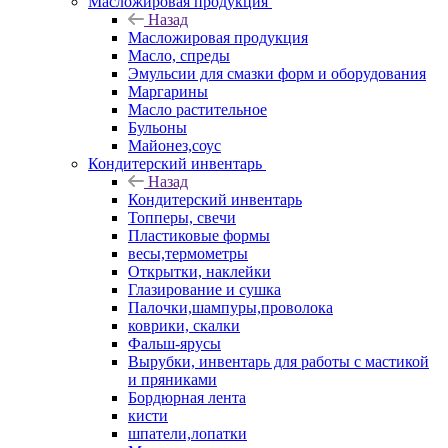
Масложировая продукция
Назад
Масложировая продукция
Масло, спреды
Эмульсии для смазки форм и оборудования
Маргарины
Масло растительное
Бульоны
Майонез,соус
Кондитерский инвентарь
Назад
Кондитерский инвентарь
Топперы, свечи
Пластиковые формы
весы,термометры
Открытки, наклейки
Глазирование и сушка
Палочки,шампуры,проволока
коврики, скалки
Фальш-ярусы
Вырубки, инвентарь для работы с мастикой
и пряниками
Бордюрная лента
кисти
шпатели,лопатки