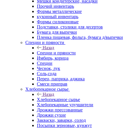
Мешки кондитерские, насадки
Прочий инвентарь
Формы металлические
кухонный инвентарь
Формы силиконовые
Подставки, столики для десертов
Бумага для выпечки
Пленка пищевая, фольга, бумага д/выпечки
Специи и пряности
Назад
Специи и пряности
Имбирь, корица
Специи
Чеснок, лук
Соль,сода
Перец, паприка, аджика
Смеси приправ
Хлебопекарное сырье
Назад
Хлебопекарное сырье
Хлебопекарные улучшители
Дрожжи прессованные
Дрожжи сухие
Закваски, заварки, солод
Посыпки зерновые, кунжут