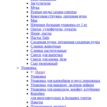
Загустители
Мука
Разные виды сахара,сиропы
Кокосовая стружка, ореховая мука
Мак
Начинки большая упаковка от 1 кг
Орехи, сухофрукты, цукаты
Пюре, пасты
Пасты Tatis
Сахарная пудра, нетающая сахарная пудра
Сливки животные
Сливки растительные
Смеси для выпечки
Смеси для крема, безе
Сыр творожный
Упаковка
Назад
Упаковка
Упаковка для капкейков и мусс.пирожных
Упаковка для макарон, эклеров,зефира
Упаковка для шоколада, конфет, клубники
Коробки
для многоярусных и больших тортов
Пакеты
Порционные десерты