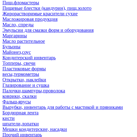
Пищ.фломастеры
Пищевые блестки (кандурин), пищ.золото
Жирорастворимые красители сухие
Масложировая продукция
Масло, спреды
Эмульсии для смазки форм и оборудования
Маргарины
Масло растительное
Бульоны
Майонез,соус
Кондитерский инвентарь
Топперы, свечи
Пластиковые формы
весы,термометры
Открытки, наклейки
Глазирование и сушка
Палочки,шампуры,проволока
коврики, скалки
Фальш-ярусы
Вырубки, инвентарь для работы с мастикой и пряниками
Бордюрная лента
кисти
шпатели,лопатки
Мешки кондитерские, насадки
Прочий инвентарь