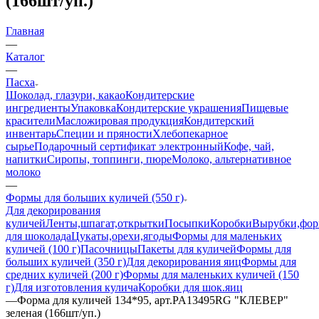
(166шт/уп.)
Главная
—
Каталог
—
Пасха
Шоколад, глазури, какао
Кондитерские
ингредиенты
Упаковка
Кондитерские украшения
Пищевые
красители
Масложировая продукция
Кондитерский
инвентарь
Специи и пряности
Хлебопекарное
сырье
Подарочный сертификат электронный
Кофе, чай,
напитки
Сиропы, топпинги, пюре
Молоко, альтернативное
молоко
—
Формы для больших куличей (550 г)
Для декорирования
куличей
Ленты,шпагат,открытки
Посыпки
Коробки
Вырубки,фо
для шоколада
Цукаты,орехи,ягоды
Формы для маленьких
куличей (100 г)
Пасочницы
Пакеты для куличей
Формы для
больших куличей (350 г)
Для декорирования яиц
Формы для
средних куличей (200 г)
Формы для маленьких куличей (150
г)
Для изготовления кулича
Коробки для шок.яиц
—
Форма для куличей 134*95, арт.PA13495RG "КЛЕВЕР"
зеленая (166шт/уп.)