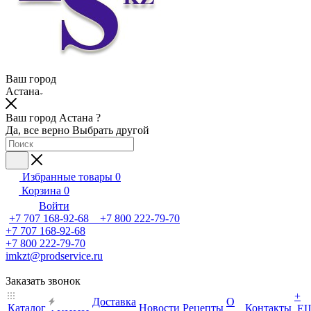
Ваш город
Астана
Ваш город Астана ?
Да, все верно
Выбрать другой
Избранные товары
0
Корзина
0
Войти
+7 707 168-92-68 +7 800 222-79-70
+7 707 168-92-68
+7 800 222-79-70
imkzt@prodservice.ru
Заказать звонок
+
Доставка
О
Каталог
Новости
Рецепты
Контакты
Е