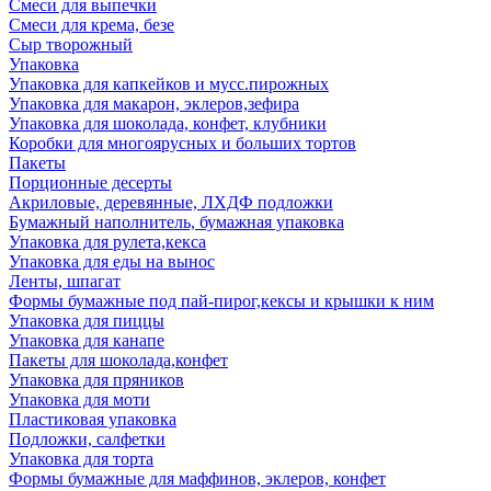
Смеси для выпечки
Смеси для крема, безе
Сыр творожный
Упаковка
Упаковка для капкейков и мусс.пирожных
Упаковка для макарон, эклеров,зефира
Упаковка для шоколада, конфет, клубники
Коробки для многоярусных и больших тортов
Пакеты
Порционные десерты
Акриловые, деревянные, ЛХДФ подложки
Бумажный наполнитель, бумажная упаковка
Упаковка для рулета,кекса
Упаковка для еды на вынос
Ленты, шпагат
Формы бумажные под пай-пирог,кексы и крышки к ним
Упаковка для пиццы
Упаковка для канапе
Пакеты для шоколада,конфет
Упаковка для пряников
Упаковка для моти
Пластиковая упаковка
Подложки, салфетки
Упаковка для торта
Формы бумажные для маффинов, эклеров, конфет