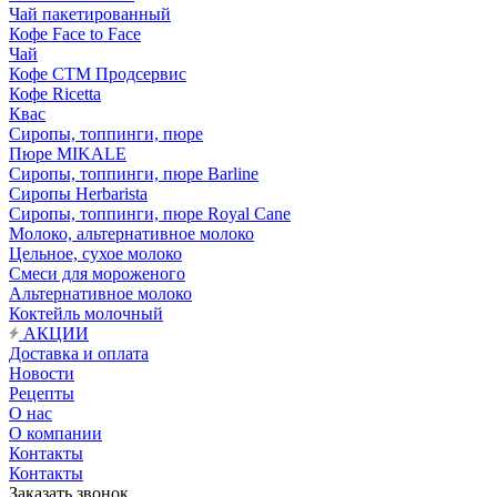
Чай пакетированный
Кофе Face to Face
Чай
Кофе СТМ Продсервис
Кофе Ricetta
Квас
Сиропы, топпинги, пюре
Пюре MIKALE
Сиропы, топпинги, пюре Barline
Сиропы Herbarista
Сиропы, топпинги, пюре Royal Cane
Молоко, альтернативное молоко
Цельное, сухое молоко
Смеси для мороженого
Альтернативное молоко
Коктейль молочный
АКЦИИ
Доставка и оплата
Новости
Рецепты
О нас
О компании
Контакты
Контакты
Заказать звонок