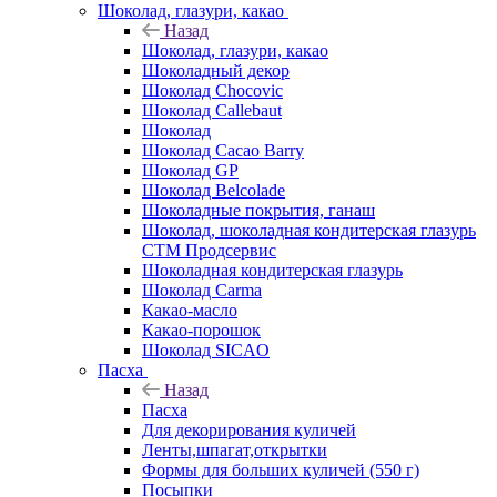
Шоколад, глазури, какао
Назад
Шоколад, глазури, какао
Шоколадный декор
Шоколад Chocovic
Шоколад Callebaut
Шоколад
Шоколад Cacao Barry
Шоколад GP
Шоколад Belcolade
Шоколадные покрытия, ганаш
Шоколад, шоколадная кондитерская глазурь
СТМ Продсервис
Шоколадная кондитерская глазурь
Шоколад Carma
Какао-масло
Какао-порошок
Шоколад SICAO
Пасха
Назад
Пасха
Для декорирования куличей
Ленты,шпагат,открытки
Формы для больших куличей (550 г)
Посыпки