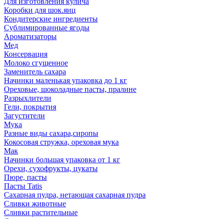
Для изготовления кулича
Коробки для шок.яиц
Кондитерские ингредиенты
Сублимированные ягоды
Ароматизаторы
Мед
Консервация
Молоко сгущенное
Заменитель сахара
Начинки маленькая упаковка до 1 кг
Ореховые, шоколадные пасты, пралине
Разрыхлители
Гели, покрытия
Загустители
Мука
Разные виды сахара,сиропы
Кокосовая стружка, ореховая мука
Мак
Начинки большая упаковка от 1 кг
Орехи, сухофрукты, цукаты
Пюре, пасты
Пасты Tatis
Сахарная пудра, нетающая сахарная пудра
Сливки животные
Сливки растительные