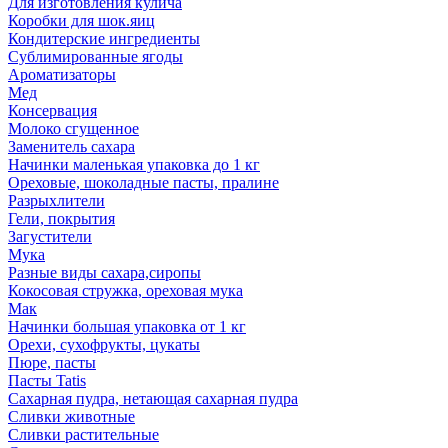
Для изготовления кулича
Коробки для шок.яиц
Кондитерские ингредиенты
Сублимированные ягоды
Ароматизаторы
Мед
Консервация
Молоко сгущенное
Заменитель сахара
Начинки маленькая упаковка до 1 кг
Ореховые, шоколадные пасты, пралине
Разрыхлители
Гели, покрытия
Загустители
Мука
Разные виды сахара,сиропы
Кокосовая стружка, ореховая мука
Мак
Начинки большая упаковка от 1 кг
Орехи, сухофрукты, цукаты
Пюре, пасты
Пасты Tatis
Сахарная пудра, нетающая сахарная пудра
Сливки животные
Сливки растительные