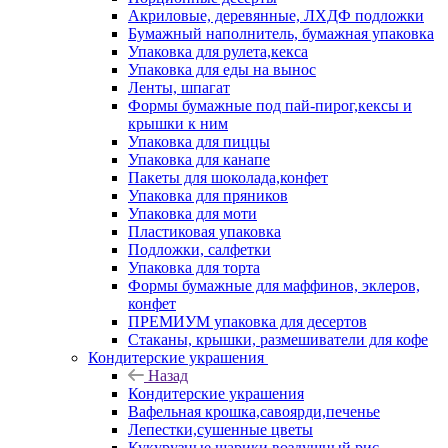
Акриловые, деревянные, ЛХДФ подложки
Бумажный наполнитель, бумажная упаковка
Упаковка для рулета,кекса
Упаковка для еды на вынос
Ленты, шпагат
Формы бумажные под пай-пирог,кексы и
крышки к ним
Упаковка для пиццы
Упаковка для канапе
Пакеты для шоколада,конфет
Упаковка для пряников
Упаковка для моти
Пластиковая упаковка
Подложки, салфетки
Упаковка для торта
Формы бумажные для маффинов, эклеров,
конфет
ПРЕМИУМ упаковка для десертов
Стаканы, крышки, размешиватели для кофе
Кондитерские украшения
Назад
Кондитерские украшения
Вафельная крошка,савоярди,печенье
Лепестки,сушенные цветы
Кукурузные шарики,воздушный рис