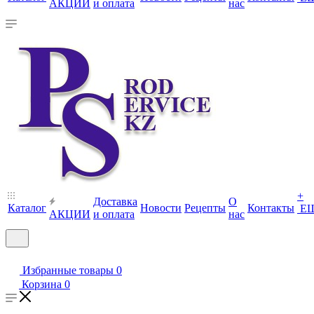
АКЦИИ
и оплата
нас
+
Доставка
О
Каталог
Новости
Рецепты
Контакты
Е
АКЦИИ
и оплата
нас
Избранные товары
0
Корзина
0