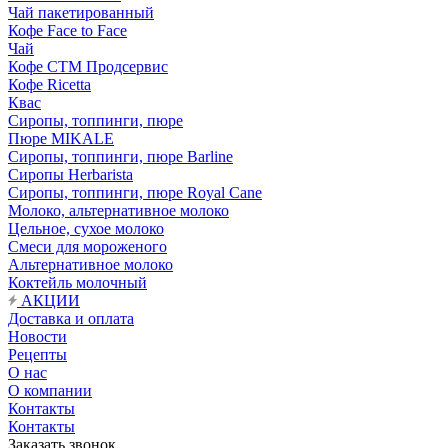
Чай пакетированный
Кофе Face to Face
Чай
Кофе СТМ Продсервис
Кофе Ricetta
Квас
Сиропы, топпинги, пюре
Пюре MIKALE
Сиропы, топпинги, пюре Barline
Сиропы Herbarista
Сиропы, топпинги, пюре Royal Cane
Молоко, альтернативное молоко
Цельное, сухое молоко
Смеси для мороженого
Альтернативное молоко
Коктейль молочный
АКЦИИ
Доставка и оплата
Новости
Рецепты
О нас
О компании
Контакты
Контакты
Заказать звонок