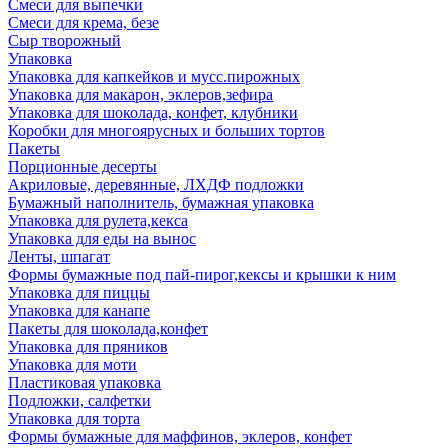
Смеси для выпечки
Смеси для крема, безе
Сыр творожный
Упаковка
Упаковка для капкейков и мусс.пирожных
Упаковка для макарон, эклеров,зефира
Упаковка для шоколада, конфет, клубники
Коробки для многоярусных и больших тортов
Пакеты
Порционные десерты
Акриловые, деревянные, ЛХДФ подложки
Бумажный наполнитель, бумажная упаковка
Упаковка для рулета,кекса
Упаковка для еды на вынос
Ленты, шпагат
Формы бумажные под пай-пирог,кексы и крышки к ним
Упаковка для пиццы
Упаковка для канапе
Пакеты для шоколада,конфет
Упаковка для пряников
Упаковка для моти
Пластиковая упаковка
Подложки, салфетки
Упаковка для торта
Формы бумажные для маффинов, эклеров, конфет