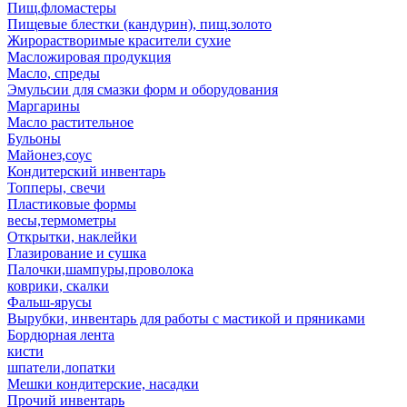
Пищ.фломастеры
Пищевые блестки (кандурин), пищ.золото
Жирорастворимые красители сухие
Масложировая продукция
Масло, спреды
Эмульсии для смазки форм и оборудования
Маргарины
Масло растительное
Бульоны
Майонез,соус
Кондитерский инвентарь
Топперы, свечи
Пластиковые формы
весы,термометры
Открытки, наклейки
Глазирование и сушка
Палочки,шампуры,проволока
коврики, скалки
Фальш-ярусы
Вырубки, инвентарь для работы с мастикой и пряниками
Бордюрная лента
кисти
шпатели,лопатки
Мешки кондитерские, насадки
Прочий инвентарь