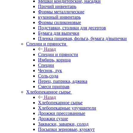
Мешки кондитерские, насадки
Прочий инвентарь
Формы металлические
кухонный инвентарь
Формы силиконовые
Подставки, столики для десертов
Бумага для выпечки
Пленка пищевая, фольга, бумага д/выпечки
Специи и пряности
Назад
Специи и пряности
Имбирь, корица
Специи
Чеснок, лук
Соль,сода
Перец, паприка, аджика
Смеси приправ
Хлебопекарное сырье
Назад
Хлебопекарное сырье
Хлебопекарные улучшители
Дрожжи прессованные
Дрожжи сухие
Закваски, заварки, солод
Посыпки зерновые, кунжут