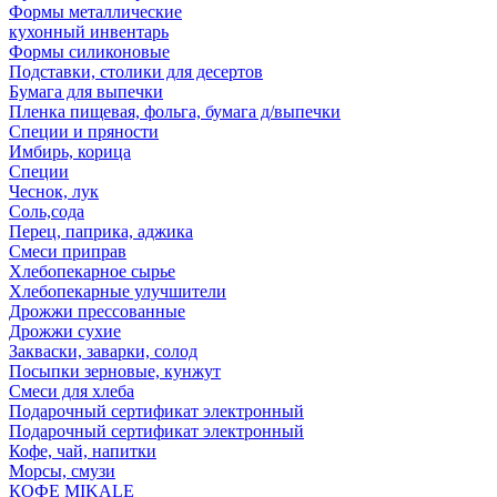
Формы металлические
кухонный инвентарь
Формы силиконовые
Подставки, столики для десертов
Бумага для выпечки
Пленка пищевая, фольга, бумага д/выпечки
Специи и пряности
Имбирь, корица
Специи
Чеснок, лук
Соль,сода
Перец, паприка, аджика
Смеси приправ
Хлебопекарное сырье
Хлебопекарные улучшители
Дрожжи прессованные
Дрожжи сухие
Закваски, заварки, солод
Посыпки зерновые, кунжут
Смеси для хлеба
Подарочный сертификат электронный
Подарочный сертификат электронный
Кофе, чай, напитки
Морсы, смузи
КОФЕ MIKALE