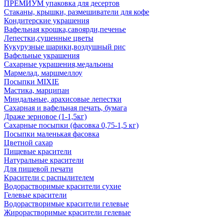
ПРЕМИУМ упаковка для десертов
Стаканы, крышки, размешиватели для кофе
Кондитерские украшения
Вафельная крошка,савоярди,печенье
Лепестки,сушенные цветы
Кукурузные шарики,воздушный рис
Вафельные украшения
Сахарные украшения,медальоны
Мармелад, маршмеллоу
Посыпки MIXIE
Мастика, марципан
Миндальные, арахисовые лепестки
Сахарная и вафельная печать, бумага
Драже зерновое (1-1,5кг)
Сахарные посыпки (фасовка 0,75-1,5 кг)
Посыпки маленькая фасовка
Цветной сахар
Пищевые красители
Натуральные красители
Для пищевой печати
Красители с распылителем
Водорастворимые красители сухие
Гелевые красители
Водорастворимые красители гелевые
Жирорастворимые красители гелевые