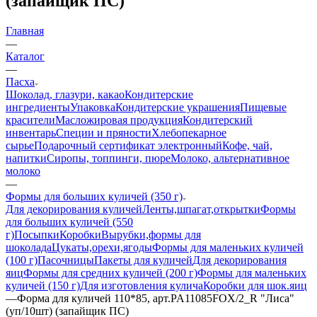
(запайщик ПС)
Главная
—
Каталог
—
Пасха
Шоколад, глазури, какао
Кондитерские
ингредиенты
Упаковка
Кондитерские украшения
Пищевые
красители
Масложировая продукция
Кондитерский
инвентарь
Специи и пряности
Хлебопекарное
сырье
Подарочный сертификат электронный
Кофе, чай,
напитки
Сиропы, топпинги, пюре
Молоко, альтернативное
молоко
—
Формы для больших куличей (350 г)
Для декорирования куличей
Ленты,шпагат,открытки
Формы
для больших куличей (550
г)
Посыпки
Коробки
Вырубки,формы для
шоколада
Цукаты,орехи,ягоды
Формы для маленьких куличей
(100 г)
Пасочницы
Пакеты для куличей
Для декорирования
яиц
Формы для средних куличей (200 г)
Формы для маленьких
куличей (150 г)
Для изготовления кулича
Коробки для шок.яиц
—
Форма для куличей 110*85, арт.PA11085FOX/2_R "Лиса"
(уп/10шт) (запайщик ПС)