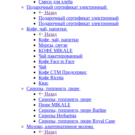
Смеси для хлеба
Подарочный сертификат электронный
Назад
Подарочный сертификат электронный
Подарочный сертификат электронный
Кофе, чай, напитки
Назад
Кофе, чай, напитки
Морсы, смузи
КОФЕ MIKALE
Чай пакетированный
Кофе Face to Face
Чай
Кофе СТМ Продсервис
Кофе Ricetta
Квас
Сиропы, топпинги, пюре
Назад
Сиропы, топпинги, пюре
Пюре MIKALE
Сиропы, топпинги, пюре Barline
Сиропы Herbarista
Сиропы, топпинги, пюре Royal Cane
Молоко, альтернативное молоко
Назад