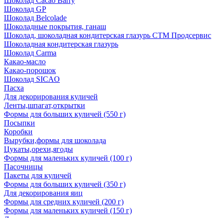
Шоколад Cacao Barry
Шоколад GP
Шоколад Belcolade
Шоколадные покрытия, ганаш
Шоколад, шоколадная кондитерская глазурь СТМ Продсервис
Шоколадная кондитерская глазурь
Шоколад Carma
Какао-масло
Какао-порошок
Шоколад SICAO
Пасха
Для декорирования куличей
Ленты,шпагат,открытки
Формы для больших куличей (550 г)
Посыпки
Коробки
Вырубки,формы для шоколада
Цукаты,орехи,ягоды
Формы для маленьких куличей (100 г)
Пасочницы
Пакеты для куличей
Формы для больших куличей (350 г)
Для декорирования яиц
Формы для средних куличей (200 г)
Формы для маленьких куличей (150 г)