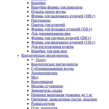
Коробки
Вырубки,формы для шоколада
Цукаты,орехи,ягоды
Формы для маленьких куличей (100 г)
Пасочницы
Пакеты для куличей
Формы для больших куличей (350 г)
Для декорирования яиц
Формы для средних куличей (200 г)
Формы для маленьких куличей (150 г)
Для изготовления кулича
Коробки для шок.яиц
Кондитерские ингредиенты
Назад
Кондитерские ингредиенты
Сублимированные ягоды
Ароматизаторы
Мед
Консервация
Молоко сгущенное
Заменитель сахара
Начинки маленькая упаковка до 1 кг
Ореховые, шоколадные пасты, пралине
Разрыхлители
Гели, покрытия