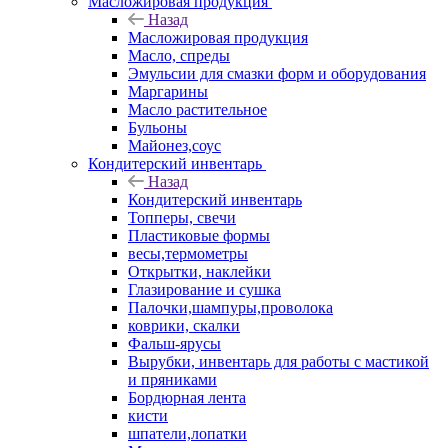
Масложировая продукция
Назад
Масложировая продукция
Масло, спреды
Эмульсии для смазки форм и оборудования
Маргарины
Масло растительное
Бульоны
Майонез,соус
Кондитерский инвентарь
Назад
Кондитерский инвентарь
Топперы, свечи
Пластиковые формы
весы,термометры
Открытки, наклейки
Глазирование и сушка
Палочки,шампуры,проволока
коврики, скалки
Фальш-ярусы
Вырубки, инвентарь для работы с мастикой
и пряниками
Бордюрная лента
кисти
шпатели,лопатки