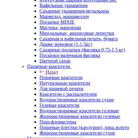
Вафельные украшения
Сахарные украшения,медальоны
Мармелад, маршмеллоу
Посыпки MIXIE
Мастика, марципан
Миндальные, арахисовые лепестки
Сахарная и вафельная печать, бумага
Драже зерновое (1-1,5кг)
Сахарные посыпки (фасовка 0,75-1,5 кг)
Посыпки маленькая фасовка
Цветной сахар
Пищевые красители
Назад
Пищевые красители
Натуральные красители
Для пищевой печати
Красители с распылителем
Водорастворимые красители сухие
Гелевые красители
Водорастворимые красители гелевые
Жирорастворимые красители гелевые
Пищ.фломастеры
Пищевые блестки (кандурин), пищ.золото
Жирорастворимые красители сухие