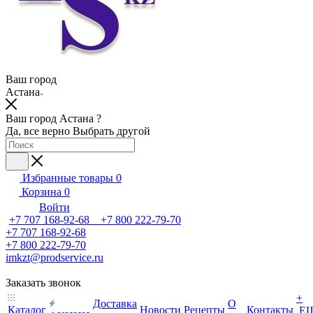
Ваш город
Астана
Ваш город Астана ?
Да, все верно
Выбрать другой
Избранные товары
0
Корзина
0
Войти
+7 707 168-92-68 +7 800 222-79-70
+7 707 168-92-68
+7 800 222-79-70
imkzt@prodservice.ru
Заказать звонок
+
Доставка
О
Каталог
Новости
Рецепты
Контакты
Е