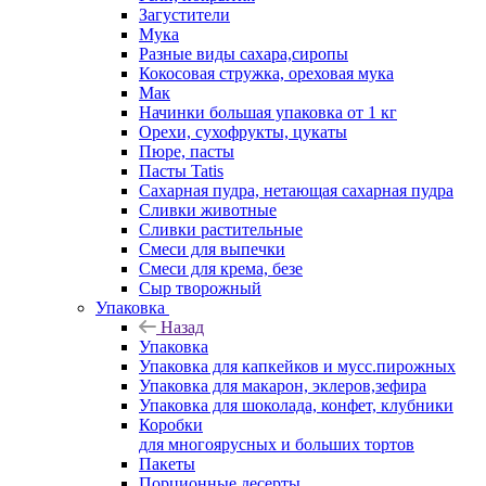
Загустители
Мука
Разные виды сахара,сиропы
Кокосовая стружка, ореховая мука
Мак
Начинки большая упаковка от 1 кг
Орехи, сухофрукты, цукаты
Пюре, пасты
Пасты Tatis
Сахарная пудра, нетающая сахарная пудра
Сливки животные
Сливки растительные
Смеси для выпечки
Смеси для крема, безе
Сыр творожный
Упаковка
Назад
Упаковка
Упаковка для капкейков и мусс.пирожных
Упаковка для макарон, эклеров,зефира
Упаковка для шоколада, конфет, клубники
Коробки
для многоярусных и больших тортов
Пакеты
Порционные десерты