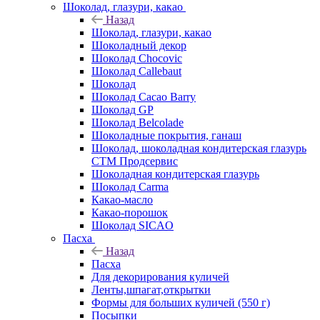
Шоколад, глазури, какао
Назад
Шоколад, глазури, какао
Шоколадный декор
Шоколад Chocovic
Шоколад Callebaut
Шоколад
Шоколад Cacao Barry
Шоколад GP
Шоколад Belcolade
Шоколадные покрытия, ганаш
Шоколад, шоколадная кондитерская глазурь
СТМ Продсервис
Шоколадная кондитерская глазурь
Шоколад Carma
Какао-масло
Какао-порошок
Шоколад SICAO
Пасха
Назад
Пасха
Для декорирования куличей
Ленты,шпагат,открытки
Формы для больших куличей (550 г)
Посыпки