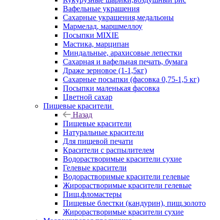
Вафельные украшения
Сахарные украшения,медальоны
Мармелад, маршмеллоу
Посыпки MIXIE
Мастика, марципан
Миндальные, арахисовые лепестки
Сахарная и вафельная печать, бумага
Драже зерновое (1-1,5кг)
Сахарные посыпки (фасовка 0,75-1,5 кг)
Посыпки маленькая фасовка
Цветной сахар
Пищевые красители
Назад
Пищевые красители
Натуральные красители
Для пищевой печати
Красители с распылителем
Водорастворимые красители сухие
Гелевые красители
Водорастворимые красители гелевые
Жирорастворимые красители гелевые
Пищ.фломастеры
Пищевые блестки (кандурин), пищ.золото
Жирорастворимые красители сухие