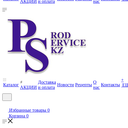
АКЦИИ
и оплата
нас
+
Доставка
О
Каталог
Новости
Рецепты
Контакты
Е
АКЦИИ
и оплата
нас
Избранные товары
0
Корзина
0