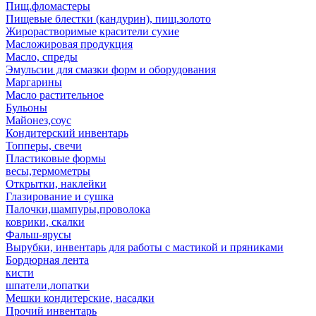
Пищ.фломастеры
Пищевые блестки (кандурин), пищ.золото
Жирорастворимые красители сухие
Масложировая продукция
Масло, спреды
Эмульсии для смазки форм и оборудования
Маргарины
Масло растительное
Бульоны
Майонез,соус
Кондитерский инвентарь
Топперы, свечи
Пластиковые формы
весы,термометры
Открытки, наклейки
Глазирование и сушка
Палочки,шампуры,проволока
коврики, скалки
Фальш-ярусы
Вырубки, инвентарь для работы с мастикой и пряниками
Бордюрная лента
кисти
шпатели,лопатки
Мешки кондитерские, насадки
Прочий инвентарь