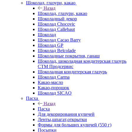
Шоколад, глазури, какао
Назад
Шоколад, глазури, какао
Шоколадный декор
Шоколад Chocovic
Шоколад Callebaut
Шоколад
Шоколад Cacao Barry
Шоколад GP
Шоколад Belcolade
Шоколадные покрытия, ганаш
Шоколад, шоколадная кондитерская глазурь
СТМ Продсервис
Шоколадная кондитерская глазурь
Шоколад Carma
Какао-масло
Какао-порошок
Шоколад SICAO
Пасха
Назад
Пасха
Для декорирования куличей
Ленты,шпагат,открытки
Формы для больших куличей (550 г)
Посыпки