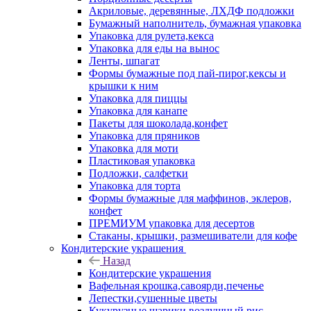
Акриловые, деревянные, ЛХДФ подложки
Бумажный наполнитель, бумажная упаковка
Упаковка для рулета,кекса
Упаковка для еды на вынос
Ленты, шпагат
Формы бумажные под пай-пирог,кексы и
крышки к ним
Упаковка для пиццы
Упаковка для канапе
Пакеты для шоколада,конфет
Упаковка для пряников
Упаковка для моти
Пластиковая упаковка
Подложки, салфетки
Упаковка для торта
Формы бумажные для маффинов, эклеров,
конфет
ПРЕМИУМ упаковка для десертов
Стаканы, крышки, размешиватели для кофе
Кондитерские украшения
Назад
Кондитерские украшения
Вафельная крошка,савоярди,печенье
Лепестки,сушенные цветы
Кукурузные шарики,воздушный рис