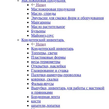
Масложировая продукция
Назад
Масложировая продукция
Масло, спреды
Эмульсии для смазки форм и оборудования
Маргарины
Масло растительное
Бульоны
Майонез,соус
Кондитерский инвентарь
Назад
Кондитерский инвентарь
Топперы, свечи
Пластиковые формы
весы,термометры
Открытки, наклейки
Глазирование и сушка
Палочки,шампуры,проволока
коврики, скалки
Фальш-ярусы
Вырубки, инвентарь для работы с мастикой
и пряниками
Бордюрная лента
кисти
шпатели,лопатки