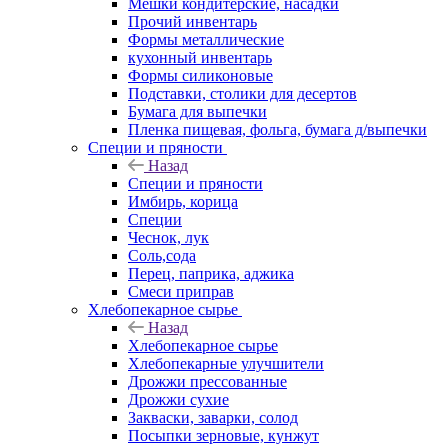
Мешки кондитерские, насадки
Прочий инвентарь
Формы металлические
кухонный инвентарь
Формы силиконовые
Подставки, столики для десертов
Бумага для выпечки
Пленка пищевая, фольга, бумага д/выпечки
Специи и пряности
Назад
Специи и пряности
Имбирь, корица
Специи
Чеснок, лук
Соль,сода
Перец, паприка, аджика
Смеси приправ
Хлебопекарное сырье
Назад
Хлебопекарное сырье
Хлебопекарные улучшители
Дрожжи прессованные
Дрожжи сухие
Закваски, заварки, солод
Посыпки зерновые, кунжут