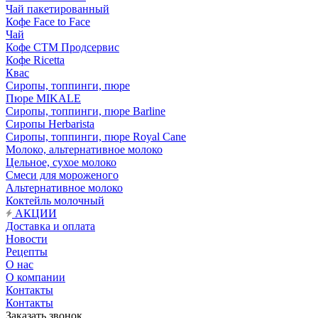
Чай пакетированный
Кофе Face to Face
Чай
Кофе СТМ Продсервис
Кофе Ricetta
Квас
Сиропы, топпинги, пюре
Пюре MIKALE
Сиропы, топпинги, пюре Barline
Сиропы Herbarista
Сиропы, топпинги, пюре Royal Cane
Молоко, альтернативное молоко
Цельное, сухое молоко
Смеси для мороженого
Альтернативное молоко
Коктейль молочный
АКЦИИ
Доставка и оплата
Новости
Рецепты
О нас
О компании
Контакты
Контакты
Заказать звонок