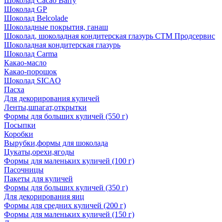
Шоколад Cacao Barry
Шоколад GP
Шоколад Belcolade
Шоколадные покрытия, ганаш
Шоколад, шоколадная кондитерская глазурь СТМ Продсервис
Шоколадная кондитерская глазурь
Шоколад Carma
Какао-масло
Какао-порошок
Шоколад SICAO
Пасха
Для декорирования куличей
Ленты,шпагат,открытки
Формы для больших куличей (550 г)
Посыпки
Коробки
Вырубки,формы для шоколада
Цукаты,орехи,ягоды
Формы для маленьких куличей (100 г)
Пасочницы
Пакеты для куличей
Формы для больших куличей (350 г)
Для декорирования яиц
Формы для средних куличей (200 г)
Формы для маленьких куличей (150 г)