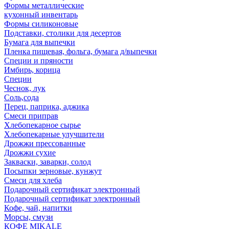
Формы металлические
кухонный инвентарь
Формы силиконовые
Подставки, столики для десертов
Бумага для выпечки
Пленка пищевая, фольга, бумага д/выпечки
Специи и пряности
Имбирь, корица
Специи
Чеснок, лук
Соль,сода
Перец, паприка, аджика
Смеси приправ
Хлебопекарное сырье
Хлебопекарные улучшители
Дрожжи прессованные
Дрожжи сухие
Закваски, заварки, солод
Посыпки зерновые, кунжут
Смеси для хлеба
Подарочный сертификат электронный
Подарочный сертификат электронный
Кофе, чай, напитки
Морсы, смузи
КОФЕ MIKALE