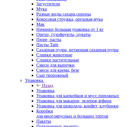
Загустители
Мука
Разные виды сахара,сиропы
Кокосовая стружка, ореховая мука
Мак
Начинки большая упаковка от 1 кг
Орехи, сухофрукты, цукаты
Пюре, пасты
Пасты Tatis
Сахарная пудра, нетающая сахарная пудра
Сливки животные
Сливки растительные
Смеси для выпечки
Смеси для крема, безе
Сыр творожный
Упаковка
Назад
Упаковка
Упаковка для капкейков и мусс.пирожных
Упаковка для макарон, эклеров,зефира
Упаковка для шоколада, конфет, клубники
Коробки
для многоярусных и больших тортов
Пакеты
Порционные десерты