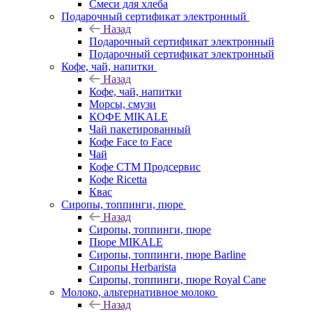
Смеси для хлеба
Подарочный сертификат электронный
Назад
Подарочный сертификат электронный
Подарочный сертификат электронный
Кофе, чай, напитки
Назад
Кофе, чай, напитки
Морсы, смузи
КОФЕ MIKALE
Чай пакетированный
Кофе Face to Face
Чай
Кофе СТМ Продсервис
Кофе Ricetta
Квас
Сиропы, топпинги, пюре
Назад
Сиропы, топпинги, пюре
Пюре MIKALE
Сиропы, топпинги, пюре Barline
Сиропы Herbarista
Сиропы, топпинги, пюре Royal Cane
Молоко, альтернативное молоко
Назад