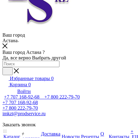
Ваш город
Астана
Ваш город Астана ?
Да, все верно
Выбрать другой
Избранные товары
0
Корзина
0
Войти
+7 707 168-92-68 +7 800 222-79-70
+7 707 168-92-68
+7 800 222-79-70
imkzt@prodservice.ru
Заказать звонок
+
Доставка
О
Каталог
Новости
Рецепты
Контакты
Е