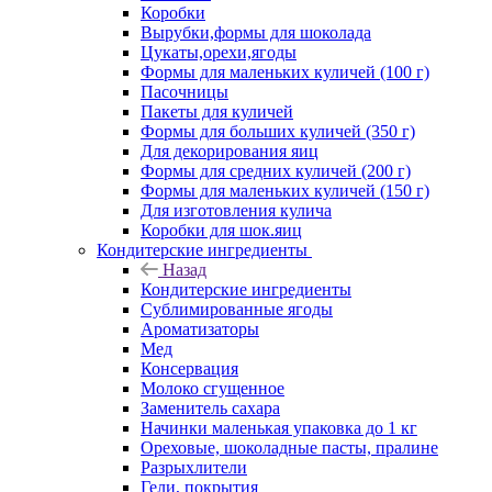
Коробки
Вырубки,формы для шоколада
Цукаты,орехи,ягоды
Формы для маленьких куличей (100 г)
Пасочницы
Пакеты для куличей
Формы для больших куличей (350 г)
Для декорирования яиц
Формы для средних куличей (200 г)
Формы для маленьких куличей (150 г)
Для изготовления кулича
Коробки для шок.яиц
Кондитерские ингредиенты
Назад
Кондитерские ингредиенты
Сублимированные ягоды
Ароматизаторы
Мед
Консервация
Молоко сгущенное
Заменитель сахара
Начинки маленькая упаковка до 1 кг
Ореховые, шоколадные пасты, пралине
Разрыхлители
Гели, покрытия