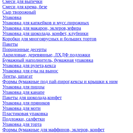
Смеси для выпечки
Смеси для крема, безе
Сыр творожный
Упаковка
Упаковка для капкейков и мусс.пирожных
Упаковка для макарон, эклеров,зефира
Упаковка для шоколада, конфет, клубники
Коробки для многоярусных и больших тортов
Пакеты
Порционные десерты
Акриловые, деревянные, ЛХДФ подложки
Бумажный наполнитель, бумажная упаковка
Упаковка для рулета,кекса
Упаковка для еды на вынос
Ленты, шпагат
Формы бумажные под пай-пирог,кексы и крышки к ним
Упаковка для пиццы
Упаковка для канапе
Пакеты для шоколада,конфет
Упаковка для пряников
Упаковка для моти
Пластиковая упаковка
Подложки, салфетки
Упаковка для торта
Формы бумажные для маффинов, эклеров, конфет