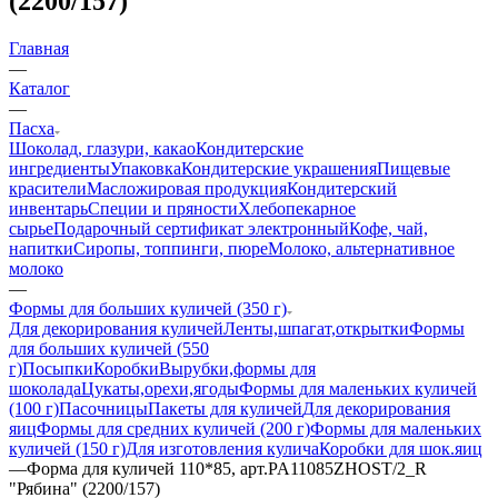
(2200/157)
Главная
—
Каталог
—
Пасха
Шоколад, глазури, какао
Кондитерские
ингредиенты
Упаковка
Кондитерские украшения
Пищевые
красители
Масложировая продукция
Кондитерский
инвентарь
Специи и пряности
Хлебопекарное
сырье
Подарочный сертификат электронный
Кофе, чай,
напитки
Сиропы, топпинги, пюре
Молоко, альтернативное
молоко
—
Формы для больших куличей (350 г)
Для декорирования куличей
Ленты,шпагат,открытки
Формы
для больших куличей (550
г)
Посыпки
Коробки
Вырубки,формы для
шоколада
Цукаты,орехи,ягоды
Формы для маленьких куличей
(100 г)
Пасочницы
Пакеты для куличей
Для декорирования
яиц
Формы для средних куличей (200 г)
Формы для маленьких
куличей (150 г)
Для изготовления кулича
Коробки для шок.яиц
—
Форма для куличей 110*85, арт.PA11085ZHOST/2_R
"Рябина" (2200/157)