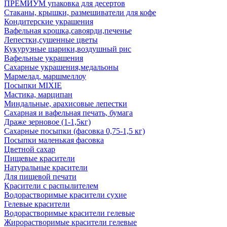
ПРЕМИУМ упаковка для десертов
Стаканы, крышки, размешиватели для кофе
Кондитерские украшения
Вафельная крошка,савоярди,печенье
Лепестки,сушенные цветы
Кукурузные шарики,воздушный рис
Вафельные украшения
Сахарные украшения,медальоны
Мармелад, маршмеллоу
Посыпки MIXIE
Мастика, марципан
Миндальные, арахисовые лепестки
Сахарная и вафельная печать, бумага
Драже зерновое (1-1,5кг)
Сахарные посыпки (фасовка 0,75-1,5 кг)
Посыпки маленькая фасовка
Цветной сахар
Пищевые красители
Натуральные красители
Для пищевой печати
Красители с распылителем
Водорастворимые красители сухие
Гелевые красители
Водорастворимые красители гелевые
Жирорастворимые красители гелевые