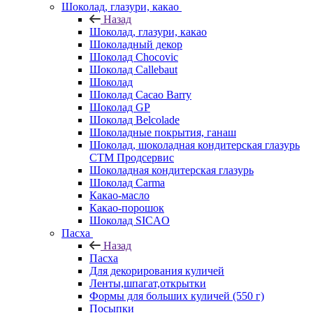
Шоколад, глазури, какао
Назад
Шоколад, глазури, какао
Шоколадный декор
Шоколад Chocovic
Шоколад Callebaut
Шоколад
Шоколад Cacao Barry
Шоколад GP
Шоколад Belcolade
Шоколадные покрытия, ганаш
Шоколад, шоколадная кондитерская глазурь
СТМ Продсервис
Шоколадная кондитерская глазурь
Шоколад Carma
Какао-масло
Какао-порошок
Шоколад SICAO
Пасха
Назад
Пасха
Для декорирования куличей
Ленты,шпагат,открытки
Формы для больших куличей (550 г)
Посыпки