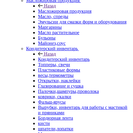
Масложировая продукция
Назад
Масложировая продукция
Масло, спреды
Эмульсии для смазки форм и оборудования
Маргарины
Масло растительное
Бульоны
Майонез,соус
Кондитерский инвентарь
Назад
Кондитерский инвентарь
Топперы, свечи
Пластиковые формы
весы,термометры
Открытки, наклейки
Глазирование и сушка
Палочки,шампуры,проволока
коврики, скалки
Фальш-ярусы
Вырубки, инвентарь для работы с мастикой
и пряниками
Бордюрная лента
кисти
шпатели,лопатки