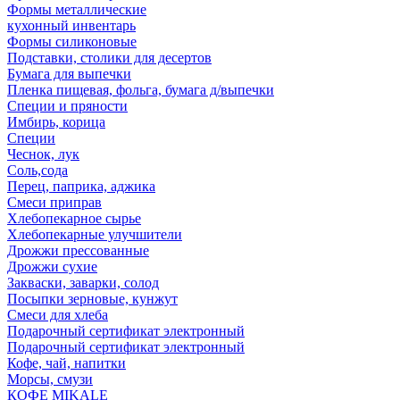
Формы металлические
кухонный инвентарь
Формы силиконовые
Подставки, столики для десертов
Бумага для выпечки
Пленка пищевая, фольга, бумага д/выпечки
Специи и пряности
Имбирь, корица
Специи
Чеснок, лук
Соль,сода
Перец, паприка, аджика
Смеси приправ
Хлебопекарное сырье
Хлебопекарные улучшители
Дрожжи прессованные
Дрожжи сухие
Закваски, заварки, солод
Посыпки зерновые, кунжут
Смеси для хлеба
Подарочный сертификат электронный
Подарочный сертификат электронный
Кофе, чай, напитки
Морсы, смузи
КОФЕ MIKALE