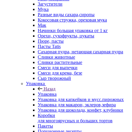
Загустители
Мука
Разные виды сахара,сиропы
Кокосовая стружка, ореховая мука
Мак
Начинки большая упаковка от 1 кг
Орехи, сухофрукты, цукаты
Пюре, пасты
Пасты Tatis
Сахарная пудра, нетающая сахарная пудра
Сливки животные
Сливки растительные
Смеси для выпечки
Смеси для крема, безе
Сыр творожный
Упаковка
Назад
Упаковка
Упаковка для капкейков и мусс.пирожных
Упаковка для макарон, эклеров,зефира
Упаковка для шоколада, конфет, клубники
Коробки
для многоярусных и больших тортов
Пакеты
Порционные десерты