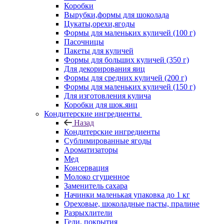
Коробки
Вырубки,формы для шоколада
Цукаты,орехи,ягоды
Формы для маленьких куличей (100 г)
Пасочницы
Пакеты для куличей
Формы для больших куличей (350 г)
Для декорирования яиц
Формы для средних куличей (200 г)
Формы для маленьких куличей (150 г)
Для изготовления кулича
Коробки для шок.яиц
Кондитерские ингредиенты
Назад
Кондитерские ингредиенты
Сублимированные ягоды
Ароматизаторы
Мед
Консервация
Молоко сгущенное
Заменитель сахара
Начинки маленькая упаковка до 1 кг
Ореховые, шоколадные пасты, пралине
Разрыхлители
Гели, покрытия