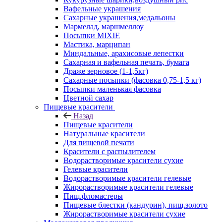
Вафельные украшения
Сахарные украшения,медальоны
Мармелад, маршмеллоу
Посыпки MIXIE
Мастика, марципан
Миндальные, арахисовые лепестки
Сахарная и вафельная печать, бумага
Драже зерновое (1-1,5кг)
Сахарные посыпки (фасовка 0,75-1,5 кг)
Посыпки маленькая фасовка
Цветной сахар
Пищевые красители
Назад
Пищевые красители
Натуральные красители
Для пищевой печати
Красители с распылителем
Водорастворимые красители сухие
Гелевые красители
Водорастворимые красители гелевые
Жирорастворимые красители гелевые
Пищ.фломастеры
Пищевые блестки (кандурин), пищ.золото
Жирорастворимые красители сухие