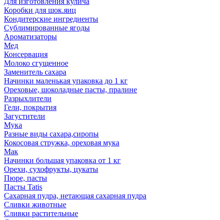
Для изготовления кулича
Коробки для шок.яиц
Кондитерские ингредиенты
Сублимированные ягоды
Ароматизаторы
Мед
Консервация
Молоко сгущенное
Заменитель сахара
Начинки маленькая упаковка до 1 кг
Ореховые, шоколадные пасты, пралине
Разрыхлители
Гели, покрытия
Загустители
Мука
Разные виды сахара,сиропы
Кокосовая стружка, ореховая мука
Мак
Начинки большая упаковка от 1 кг
Орехи, сухофрукты, цукаты
Пюре, пасты
Пасты Tatis
Сахарная пудра, нетающая сахарная пудра
Сливки животные
Сливки растительные