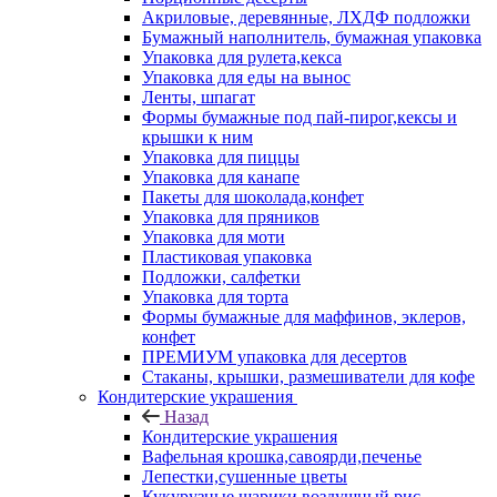
Акриловые, деревянные, ЛХДФ подложки
Бумажный наполнитель, бумажная упаковка
Упаковка для рулета,кекса
Упаковка для еды на вынос
Ленты, шпагат
Формы бумажные под пай-пирог,кексы и
крышки к ним
Упаковка для пиццы
Упаковка для канапе
Пакеты для шоколада,конфет
Упаковка для пряников
Упаковка для моти
Пластиковая упаковка
Подложки, салфетки
Упаковка для торта
Формы бумажные для маффинов, эклеров,
конфет
ПРЕМИУМ упаковка для десертов
Стаканы, крышки, размешиватели для кофе
Кондитерские украшения
Назад
Кондитерские украшения
Вафельная крошка,савоярди,печенье
Лепестки,сушенные цветы
Кукурузные шарики,воздушный рис