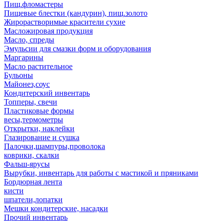
Пищ.фломастеры
Пищевые блестки (кандурин), пищ.золото
Жирорастворимые красители сухие
Масложировая продукция
Масло, спреды
Эмульсии для смазки форм и оборудования
Маргарины
Масло растительное
Бульоны
Майонез,соус
Кондитерский инвентарь
Топперы, свечи
Пластиковые формы
весы,термометры
Открытки, наклейки
Глазирование и сушка
Палочки,шампуры,проволока
коврики, скалки
Фальш-ярусы
Вырубки, инвентарь для работы с мастикой и пряниками
Бордюрная лента
кисти
шпатели,лопатки
Мешки кондитерские, насадки
Прочий инвентарь