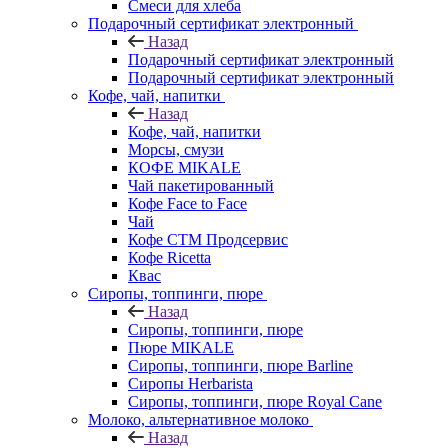
Смеси для хлеба
Подарочный сертификат электронный
Назад
Подарочный сертификат электронный
Подарочный сертификат электронный
Кофе, чай, напитки
Назад
Кофе, чай, напитки
Морсы, смузи
КОФЕ MIKALE
Чай пакетированный
Кофе Face to Face
Чай
Кофе СТМ Продсервис
Кофе Ricetta
Квас
Сиропы, топпинги, пюре
Назад
Сиропы, топпинги, пюре
Пюре MIKALE
Сиропы, топпинги, пюре Barline
Сиропы Herbarista
Сиропы, топпинги, пюре Royal Cane
Молоко, альтернативное молоко
Назад