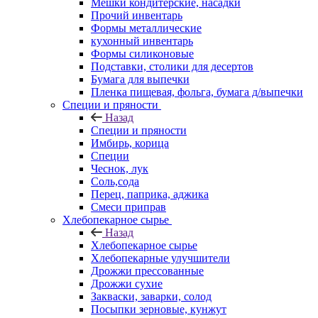
Мешки кондитерские, насадки
Прочий инвентарь
Формы металлические
кухонный инвентарь
Формы силиконовые
Подставки, столики для десертов
Бумага для выпечки
Пленка пищевая, фольга, бумага д/выпечки
Специи и пряности
Назад
Специи и пряности
Имбирь, корица
Специи
Чеснок, лук
Соль,сода
Перец, паприка, аджика
Смеси приправ
Хлебопекарное сырье
Назад
Хлебопекарное сырье
Хлебопекарные улучшители
Дрожжи прессованные
Дрожжи сухие
Закваски, заварки, солод
Посыпки зерновые, кунжут