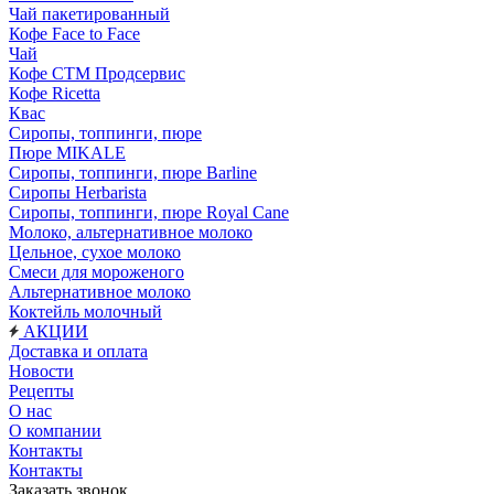
Чай пакетированный
Кофе Face to Face
Чай
Кофе СТМ Продсервис
Кофе Ricetta
Квас
Сиропы, топпинги, пюре
Пюре MIKALE
Сиропы, топпинги, пюре Barline
Сиропы Herbarista
Сиропы, топпинги, пюре Royal Cane
Молоко, альтернативное молоко
Цельное, сухое молоко
Смеси для мороженого
Альтернативное молоко
Коктейль молочный
АКЦИИ
Доставка и оплата
Новости
Рецепты
О нас
О компании
Контакты
Контакты
Заказать звонок