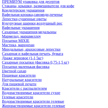
ПРЕМИУМ упаковка для десертов
Стаканы, крышки, размешиватели для кофе
Кондитерские украшения
Вафельная крошка,савоярди,печенье
Лепестки,сушенные цветы
Кукурузные шарики,воздушный рис
Вафельные украшения
Сахарные украшения,медальоны
Мармелад, маршмеллоу
Посыпки MIXIE
Мастика, марципан
Миндальные, арахисовые лепестки
Сахарная и вафельная печать, бумага
Драже зерновое (1-1,5кг)
Сахарные посыпки (фасовка 0,75-1,5 кг)
Посыпки маленькая фасовка
Цветной сахар
Пищевые красители
Натуральные красители
Для пищевой печати
Красители с распылителем
Водорастворимые красители сухие
Гелевые красители
Водорастворимые красители гелевые
Жирорастворимые красители гелевые