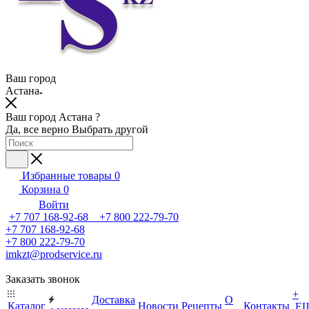
Ваш город
Астана
Ваш город Астана ?
Да, все верно
Выбрать другой
Избранные товары
0
Корзина
0
Войти
+7 707 168-92-68 +7 800 222-79-70
+7 707 168-92-68
+7 800 222-79-70
imkzt@prodservice.ru
Заказать звонок
+
Доставка
О
Каталог
Новости
Рецепты
Контакты
Е