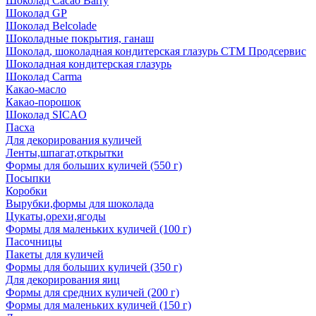
Шоколад Cacao Barry
Шоколад GP
Шоколад Belcolade
Шоколадные покрытия, ганаш
Шоколад, шоколадная кондитерская глазурь СТМ Продсервис
Шоколадная кондитерская глазурь
Шоколад Carma
Какао-масло
Какао-порошок
Шоколад SICAO
Пасха
Для декорирования куличей
Ленты,шпагат,открытки
Формы для больших куличей (550 г)
Посыпки
Коробки
Вырубки,формы для шоколада
Цукаты,орехи,ягоды
Формы для маленьких куличей (100 г)
Пасочницы
Пакеты для куличей
Формы для больших куличей (350 г)
Для декорирования яиц
Формы для средних куличей (200 г)
Формы для маленьких куличей (150 г)