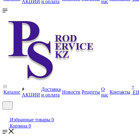
АКЦИИ
и оплата
нас
+
Доставка
О
Каталог
Новости
Рецепты
Контакты
Е
АКЦИИ
и оплата
нас
Избранные товары
0
Корзина
0