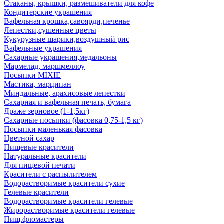
Стаканы, крышки, размешиватели для кофе
Кондитерские украшения
Вафельная крошка,савоярди,печенье
Лепестки,сушенные цветы
Кукурузные шарики,воздушный рис
Вафельные украшения
Сахарные украшения,медальоны
Мармелад, маршмеллоу
Посыпки MIXIE
Мастика, марципан
Миндальные, арахисовые лепестки
Сахарная и вафельная печать, бумага
Драже зерновое (1-1,5кг)
Сахарные посыпки (фасовка 0,75-1,5 кг)
Посыпки маленькая фасовка
Цветной сахар
Пищевые красители
Натуральные красители
Для пищевой печати
Красители с распылителем
Водорастворимые красители сухие
Гелевые красители
Водорастворимые красители гелевые
Жирорастворимые красители гелевые
Пищ.фломастеры