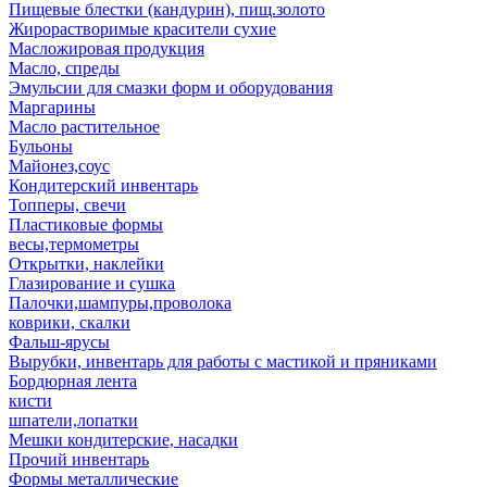
Пищевые блестки (кандурин), пищ.золото
Жирорастворимые красители сухие
Масложировая продукция
Масло, спреды
Эмульсии для смазки форм и оборудования
Маргарины
Масло растительное
Бульоны
Майонез,соус
Кондитерский инвентарь
Топперы, свечи
Пластиковые формы
весы,термометры
Открытки, наклейки
Глазирование и сушка
Палочки,шампуры,проволока
коврики, скалки
Фальш-ярусы
Вырубки, инвентарь для работы с мастикой и пряниками
Бордюрная лента
кисти
шпатели,лопатки
Мешки кондитерские, насадки
Прочий инвентарь
Формы металлические