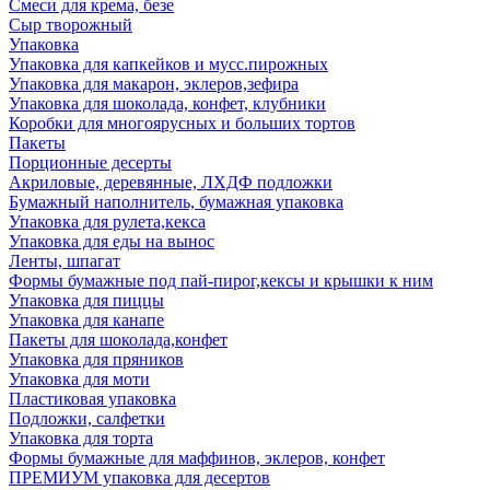
Смеси для крема, безе
Сыр творожный
Упаковка
Упаковка для капкейков и мусс.пирожных
Упаковка для макарон, эклеров,зефира
Упаковка для шоколада, конфет, клубники
Коробки для многоярусных и больших тортов
Пакеты
Порционные десерты
Акриловые, деревянные, ЛХДФ подложки
Бумажный наполнитель, бумажная упаковка
Упаковка для рулета,кекса
Упаковка для еды на вынос
Ленты, шпагат
Формы бумажные под пай-пирог,кексы и крышки к ним
Упаковка для пиццы
Упаковка для канапе
Пакеты для шоколада,конфет
Упаковка для пряников
Упаковка для моти
Пластиковая упаковка
Подложки, салфетки
Упаковка для торта
Формы бумажные для маффинов, эклеров, конфет
ПРЕМИУМ упаковка для десертов