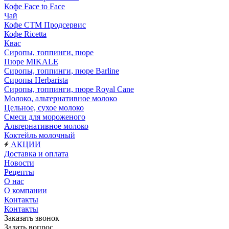
Кофе Face to Face
Чай
Кофе СТМ Продсервис
Кофе Ricetta
Квас
Сиропы, топпинги, пюре
Пюре MIKALE
Сиропы, топпинги, пюре Barline
Сиропы Herbarista
Сиропы, топпинги, пюре Royal Cane
Молоко, альтернативное молоко
Цельное, сухое молоко
Смеси для мороженого
Альтернативное молоко
Коктейль молочный
АКЦИИ
Доставка и оплата
Новости
Рецепты
О нас
О компании
Контакты
Контакты
Заказать звонок
Задать вопрос