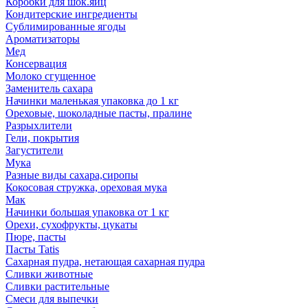
Коробки для шок.яиц
Кондитерские ингредиенты
Сублимированные ягоды
Ароматизаторы
Мед
Консервация
Молоко сгущенное
Заменитель сахара
Начинки маленькая упаковка до 1 кг
Ореховые, шоколадные пасты, пралине
Разрыхлители
Гели, покрытия
Загустители
Мука
Разные виды сахара,сиропы
Кокосовая стружка, ореховая мука
Мак
Начинки большая упаковка от 1 кг
Орехи, сухофрукты, цукаты
Пюре, пасты
Пасты Tatis
Сахарная пудра, нетающая сахарная пудра
Сливки животные
Сливки растительные
Смеси для выпечки