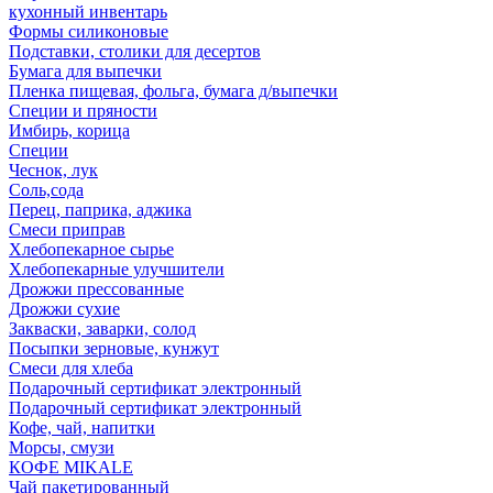
кухонный инвентарь
Формы силиконовые
Подставки, столики для десертов
Бумага для выпечки
Пленка пищевая, фольга, бумага д/выпечки
Специи и пряности
Имбирь, корица
Специи
Чеснок, лук
Соль,сода
Перец, паприка, аджика
Смеси приправ
Хлебопекарное сырье
Хлебопекарные улучшители
Дрожжи прессованные
Дрожжи сухие
Закваски, заварки, солод
Посыпки зерновые, кунжут
Смеси для хлеба
Подарочный сертификат электронный
Подарочный сертификат электронный
Кофе, чай, напитки
Морсы, смузи
КОФЕ MIKALE
Чай пакетированный