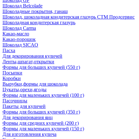
Шоколад GP
Шоколад Belcolade
Шоколадные покрытия, ганаш
Шоколад, шоколадная кондитерская глазурь СТМ Продсервис
Шоколадная кондитерская глазурь
Шоколад Carma
Какао-масло
Какао-порошок
Шоколад SICAO
Пасха
Для декорирования куличей
Ленты,шпагат,открытки
Формы для больших куличей (550 г)
Посыпки
Коробки
Вырубки,формы для шоколада
Цукаты,орехи,ягоды
Формы для маленьких куличей (100 г)
Пасочницы
Пакеты для куличей
Формы для больших куличей (350 г)
Для декорирования яиц
Формы для средних куличей (200 г)
Формы для маленьких куличей (150 г)
Для изготовления кулича