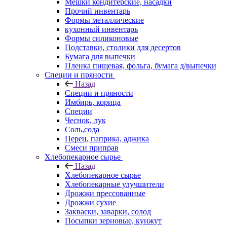
Мешки кондитерские, насадки
Прочий инвентарь
Формы металлические
кухонный инвентарь
Формы силиконовые
Подставки, столики для десертов
Бумага для выпечки
Пленка пищевая, фольга, бумага д/выпечки
Специи и пряности
Назад
Специи и пряности
Имбирь, корица
Специи
Чеснок, лук
Соль,сода
Перец, паприка, аджика
Смеси приправ
Хлебопекарное сырье
Назад
Хлебопекарное сырье
Хлебопекарные улучшители
Дрожжи прессованные
Дрожжи сухие
Закваски, заварки, солод
Посыпки зерновые, кунжут