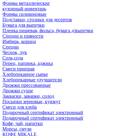
Формы металлические
кухонный инвентарь
Формы силиконовые
Подставки, столики для десертов
Бумага для выпечки
Пленка пищевая, фольга, бумага д/выпечки
Специи и пряности
Имбирь, корица
Специи
Чеснок, лук
Соль,сода
Перец, паприка, аджика
Смеси приправ
Хлебопекарное сырье
Хлебопекарные улучшители
Дрожжи прессованные
Дрожжи сухие
Закваски, заварки, солод
Посыпки зерновые, кунжут
Смеси для хлеба
Подарочный сертификат электронный
Подарочный сертификат электронный
Кофе, чай, напитки
Морсы, смузи
КОФЕ MIKALE