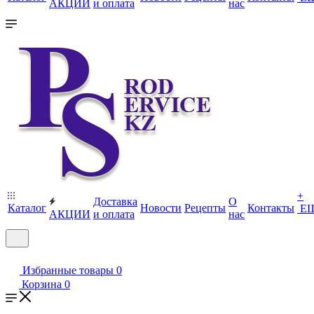
АКЦИИ
и оплата
нас
+
Доставка
О
Каталог
Новости
Рецепты
Контакты
Е
АКЦИИ
и оплата
нас
Избранные товары
0
Корзина
0