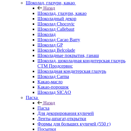
Шоколад, глазури, какао
Назад
Шоколад, глазури, какао
Шоколадный декор
Шоколад Chocovic
Шоколад Callebaut
Шоколад
Шоколад Cacao Barry
Шоколад GP
Шоколад Belcolade
Шоколадные покрытия, ганаш
Шоколад, шоколадная кондитерская глазурь
СТМ Продсервис
Шоколадная кондитерская глазурь
Шоколад Carma
Какао-масло
Какао-порошок
Шоколад SICAO
Пасха
Назад
Пасха
Для декорирования куличей
Ленты,шпагат,открытки
Формы для больших куличей (550 г)
Посыпки