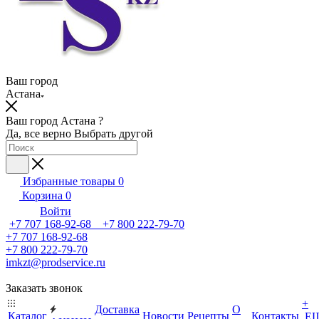
Ваш город
Астана
Ваш город Астана ?
Да, все верно
Выбрать другой
Избранные товары
0
Корзина
0
Войти
+7 707 168-92-68 +7 800 222-79-70
+7 707 168-92-68
+7 800 222-79-70
imkzt@prodservice.ru
Заказать звонок
+
Доставка
О
Каталог
Новости
Рецепты
Контакты
Е