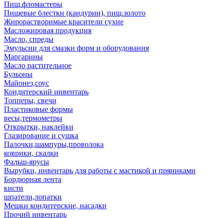
Пищ.фломастеры
Пищевые блестки (кандурин), пищ.золото
Жирорастворимые красители сухие
Масложировая продукция
Масло, спреды
Эмульсии для смазки форм и оборудования
Маргарины
Масло растительное
Бульоны
Майонез,соус
Кондитерский инвентарь
Топперы, свечи
Пластиковые формы
весы,термометры
Открытки, наклейки
Глазирование и сушка
Палочки,шампуры,проволока
коврики, скалки
Фальш-ярусы
Вырубки, инвентарь для работы с мастикой и пряниками
Бордюрная лента
кисти
шпатели,лопатки
Мешки кондитерские, насадки
Прочий инвентарь