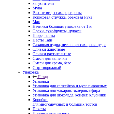
Загустители
Мука
Разные виды сахара,сиропы
Кокосовая стружка, ореховая мука
Мак
Начинки большая упаковка от 1 кг
Орехи, сухофрукты, цукаты
Пюре, пасты
Пасты Tatis
Сахарная пудра, нетающая сахарная пудра
Сливки животные
Сливки растительные
Смеси для выпечки
Смеси для крема, безе
Сыр творожный
Упаковка
Назад
Упаковка
Упаковка для капкейков и мусс.пирожных
Упаковка для макарон, эклеров,зефира
Упаковка для шоколада, конфет, клубники
Коробки
для многоярусных и больших тортов
Пакеты
Порционные десерты