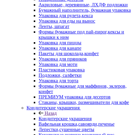
Акриловые, деревянные, ЛХДФ подложки
Бумажный наполнитель, бумажная упаковка
Упаковка для рулета,кекса
Упаковка для еды на вынос
Ленты, шпагат
Формы бумажные под пай-пирог,кексы и
крышки к ним
Упаковка для пиццы
Упаковка для канапе
Пакеты для шоколада,конфет
Упаковка для пряников
Упаковка для моти
Пластиковая упаковка
Подложки, салфетки
Упаковка для торта
Формы бумажные для маффинов, эклеров,
конфет
ПРЕМИУМ упаковка для десертов
Стаканы, крышки, размешиватели для кофе
Кондитерские украшения
Назад
Кондитерские украшения
Вафельная крошка,савоярди,печенье
Лепестки,сушенные цветы
Кукурузные шарики,воздушный рис