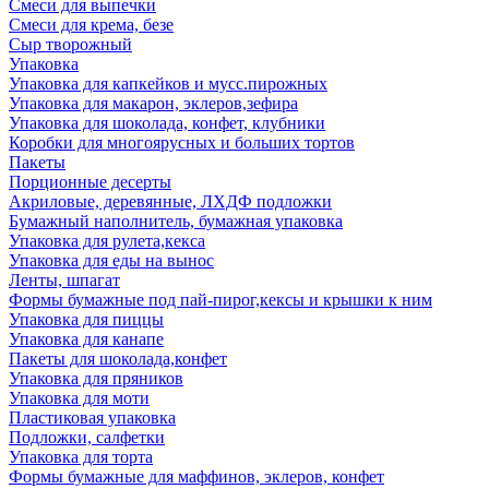
Смеси для выпечки
Смеси для крема, безе
Сыр творожный
Упаковка
Упаковка для капкейков и мусс.пирожных
Упаковка для макарон, эклеров,зефира
Упаковка для шоколада, конфет, клубники
Коробки для многоярусных и больших тортов
Пакеты
Порционные десерты
Акриловые, деревянные, ЛХДФ подложки
Бумажный наполнитель, бумажная упаковка
Упаковка для рулета,кекса
Упаковка для еды на вынос
Ленты, шпагат
Формы бумажные под пай-пирог,кексы и крышки к ним
Упаковка для пиццы
Упаковка для канапе
Пакеты для шоколада,конфет
Упаковка для пряников
Упаковка для моти
Пластиковая упаковка
Подложки, салфетки
Упаковка для торта
Формы бумажные для маффинов, эклеров, конфет