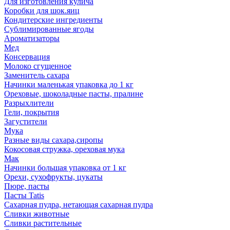
Для изготовления кулича
Коробки для шок.яиц
Кондитерские ингредиенты
Сублимированные ягоды
Ароматизаторы
Мед
Консервация
Молоко сгущенное
Заменитель сахара
Начинки маленькая упаковка до 1 кг
Ореховые, шоколадные пасты, пралине
Разрыхлители
Гели, покрытия
Загустители
Мука
Разные виды сахара,сиропы
Кокосовая стружка, ореховая мука
Мак
Начинки большая упаковка от 1 кг
Орехи, сухофрукты, цукаты
Пюре, пасты
Пасты Tatis
Сахарная пудра, нетающая сахарная пудра
Сливки животные
Сливки растительные