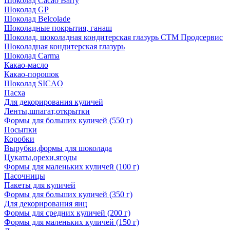
Шоколад Cacao Barry
Шоколад GP
Шоколад Belcolade
Шоколадные покрытия, ганаш
Шоколад, шоколадная кондитерская глазурь СТМ Продсервис
Шоколадная кондитерская глазурь
Шоколад Carma
Какао-масло
Какао-порошок
Шоколад SICAO
Пасха
Для декорирования куличей
Ленты,шпагат,открытки
Формы для больших куличей (550 г)
Посыпки
Коробки
Вырубки,формы для шоколада
Цукаты,орехи,ягоды
Формы для маленьких куличей (100 г)
Пасочницы
Пакеты для куличей
Формы для больших куличей (350 г)
Для декорирования яиц
Формы для средних куличей (200 г)
Формы для маленьких куличей (150 г)