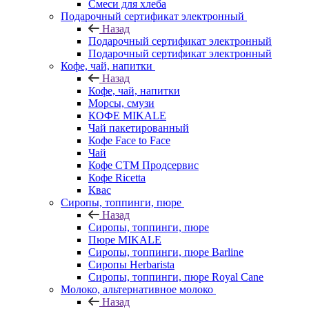
Смеси для хлеба
Подарочный сертификат электронный
Назад
Подарочный сертификат электронный
Подарочный сертификат электронный
Кофе, чай, напитки
Назад
Кофе, чай, напитки
Морсы, смузи
КОФЕ MIKALE
Чай пакетированный
Кофе Face to Face
Чай
Кофе СТМ Продсервис
Кофе Ricetta
Квас
Сиропы, топпинги, пюре
Назад
Сиропы, топпинги, пюре
Пюре MIKALE
Сиропы, топпинги, пюре Barline
Сиропы Herbarista
Сиропы, топпинги, пюре Royal Cane
Молоко, альтернативное молоко
Назад