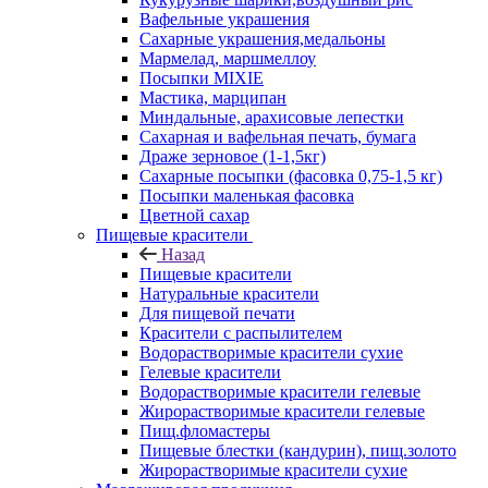
Вафельные украшения
Сахарные украшения,медальоны
Мармелад, маршмеллоу
Посыпки MIXIE
Мастика, марципан
Миндальные, арахисовые лепестки
Сахарная и вафельная печать, бумага
Драже зерновое (1-1,5кг)
Сахарные посыпки (фасовка 0,75-1,5 кг)
Посыпки маленькая фасовка
Цветной сахар
Пищевые красители
Назад
Пищевые красители
Натуральные красители
Для пищевой печати
Красители с распылителем
Водорастворимые красители сухие
Гелевые красители
Водорастворимые красители гелевые
Жирорастворимые красители гелевые
Пищ.фломастеры
Пищевые блестки (кандурин), пищ.золото
Жирорастворимые красители сухие