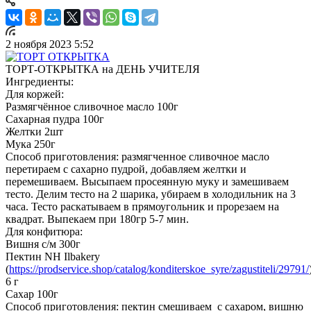
2 ноября 2023 5:52
ТОРТ-ОТКРЫТКА на ДЕНЬ УЧИТЕЛЯ
Ингредиенты:
Для коржей:
Размягчённое сливочное масло 100г
Сахарная пудра 100г
Желтки 2шт
Мука 250г
Способ приготовления: размягченное сливочное масло
перетираем с сахарно пудрой, добавляем желтки и
перемешиваем. Высыпаем просеянную муку и замешиваем
тесто. Делим тесто на 2 шарика, убираем в холодильник на 3
часа. Тесто раскатываем в прямоугольник и прорезаем на
квадрат. Выпекаем при 180гр 5-7 мин.
Для конфитюра:
Вишня с/м 300г
Пектин NH Ilbakery
(
https://prodservice.shop/catalog/konditerskoe_syre/zagustiteli/29791/
6 г
Сахар 100г
Способ приготовления: пектин смешиваем с сахаром, вишню