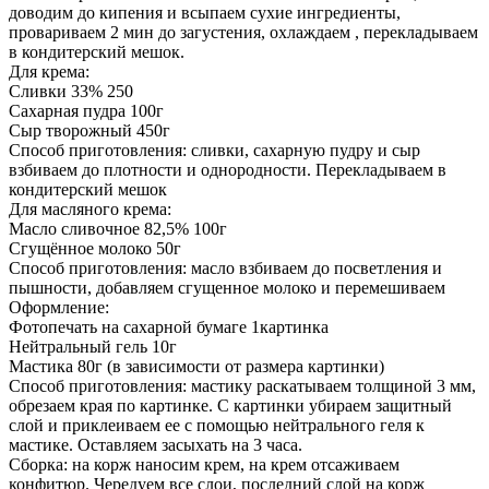
доводим до кипения и всыпаем сухие ингредиенты,
провариваем 2 мин до загустения, охлаждаем , перекладываем
в кондитерский мешок.
Для крема:
Сливки 33% 250
Сахарная пудра 100г
Сыр творожный 450г
Способ приготовления: сливки, сахарную пудру и сыр
взбиваем до плотности и однородности. Перекладываем в
кондитерский мешок
Для масляного крема:
Масло сливочное 82,5% 100г
Сгущённое молоко 50г
Способ приготовления: масло взбиваем до посветления и
пышности, добавляем сгущенное молоко и перемешиваем
Оформление:
Фотопечать на сахарной бумаге 1картинка
Нейтральный гель 10г
Мастика 80г (в зависимости от размера картинки)
Способ приготовления: мастику раскатываем толщиной 3 мм,
обрезаем края по картинке. С картинки убираем защитный
слой и приклеиваем ее с помощью нейтрального геля к
мастике. Оставляем засыхать на 3 часа.
Сборка: на корж наносим крем, на крем отсаживаем
конфитюр. Чередуем все слои, последний слой на корж