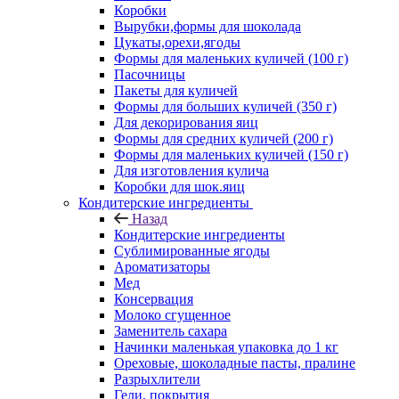
Коробки
Вырубки,формы для шоколада
Цукаты,орехи,ягоды
Формы для маленьких куличей (100 г)
Пасочницы
Пакеты для куличей
Формы для больших куличей (350 г)
Для декорирования яиц
Формы для средних куличей (200 г)
Формы для маленьких куличей (150 г)
Для изготовления кулича
Коробки для шок.яиц
Кондитерские ингредиенты
Назад
Кондитерские ингредиенты
Сублимированные ягоды
Ароматизаторы
Мед
Консервация
Молоко сгущенное
Заменитель сахара
Начинки маленькая упаковка до 1 кг
Ореховые, шоколадные пасты, пралине
Разрыхлители
Гели, покрытия