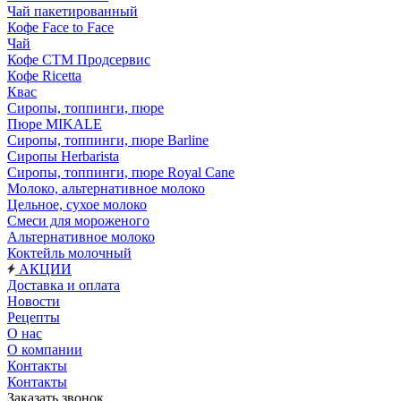
Чай пакетированный
Кофе Face to Face
Чай
Кофе СТМ Продсервис
Кофе Ricetta
Квас
Сиропы, топпинги, пюре
Пюре MIKALE
Сиропы, топпинги, пюре Barline
Сиропы Herbarista
Сиропы, топпинги, пюре Royal Cane
Молоко, альтернативное молоко
Цельное, сухое молоко
Смеси для мороженого
Альтернативное молоко
Коктейль молочный
АКЦИИ
Доставка и оплата
Новости
Рецепты
О нас
О компании
Контакты
Контакты
Заказать звонок