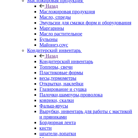
Масложировая продукция
Назад
Масложировая продукция
Масло, спреды
Эмульсии для смазки форм и оборудования
Маргарины
Масло растительное
Бульоны
Майонез,соус
Кондитерский инвентарь
Назад
Кондитерский инвентарь
Топперы, свечи
Пластиковые формы
весы,термометры
Открытки, наклейки
Глазирование и сушка
Палочки,шампуры,проволока
коврики, скалки
Фальш-ярусы
Вырубки, инвентарь для работы с мастикой
и пряниками
Бордюрная лента
кисти
шпатели,лопатки