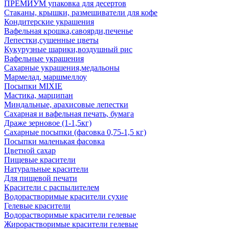
ПРЕМИУМ упаковка для десертов
Стаканы, крышки, размешиватели для кофе
Кондитерские украшения
Вафельная крошка,савоярди,печенье
Лепестки,сушенные цветы
Кукурузные шарики,воздушный рис
Вафельные украшения
Сахарные украшения,медальоны
Мармелад, маршмеллоу
Посыпки MIXIE
Мастика, марципан
Миндальные, арахисовые лепестки
Сахарная и вафельная печать, бумага
Драже зерновое (1-1,5кг)
Сахарные посыпки (фасовка 0,75-1,5 кг)
Посыпки маленькая фасовка
Цветной сахар
Пищевые красители
Натуральные красители
Для пищевой печати
Красители с распылителем
Водорастворимые красители сухие
Гелевые красители
Водорастворимые красители гелевые
Жирорастворимые красители гелевые