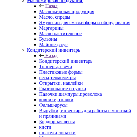
Масложировая продукция
Назад
Масложировая продукция
Масло, спреды
Эмульсии для смазки форм и оборудования
Маргарины
Масло растительное
Бульоны
Майонез,соус
Кондитерский инвентарь
Назад
Кондитерский инвентарь
Топперы, свечи
Пластиковые формы
весы,термометры
Открытки, наклейки
Глазирование и сушка
Палочки,шампуры,проволока
коврики, скалки
Фальш-ярусы
Вырубки, инвентарь для работы с мастикой
и пряниками
Бордюрная лента
кисти
шпатели,лопатки