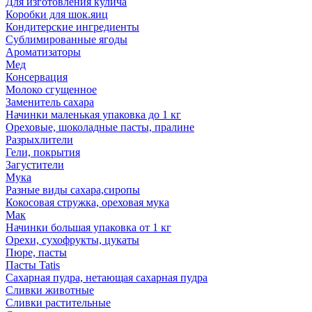
Для изготовления кулича
Коробки для шок.яиц
Кондитерские ингредиенты
Сублимированные ягоды
Ароматизаторы
Мед
Консервация
Молоко сгущенное
Заменитель сахара
Начинки маленькая упаковка до 1 кг
Ореховые, шоколадные пасты, пралине
Разрыхлители
Гели, покрытия
Загустители
Мука
Разные виды сахара,сиропы
Кокосовая стружка, ореховая мука
Мак
Начинки большая упаковка от 1 кг
Орехи, сухофрукты, цукаты
Пюре, пасты
Пасты Tatis
Сахарная пудра, нетающая сахарная пудра
Сливки животные
Сливки растительные