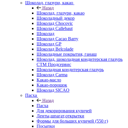
Шоколад, глазури, какао
Назад
Шоколад, глазури, какао
Шоколадный декор
Шоколад Chocovic
Шоколад Callebaut
Шоколад
Шоколад Cacao Barry
Шоколад GP
Шоколад Belcolade
Шоколадные покрытия, ганаш
Шоколад, шоколадная кондитерская глазурь
СТМ Продсервис
Шоколадная кондитерская глазурь
Шоколад Carma
Какао-масло
Какао-порошок
Шоколад SICAO
Пасха
Назад
Пасха
Для декорирования куличей
Ленты,шпагат,открытки
Формы для больших куличей (550 г)
Посыпки