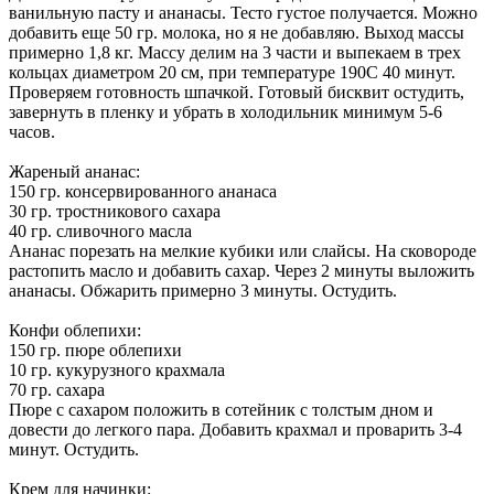
ванильную пасту и ананасы. Тесто густое получается. Можно
добавить еще 50 гр. молока, но я не добавляю. Выход массы
примерно 1,8 кг. Массу делим на 3 части и выпекаем в трех
кольцах диаметром 20 см, при температуре 190С 40 минут.
Проверяем готовность шпачкой. Готовый бисквит остудить,
завернуть в пленку и убрать в холодильник минимум 5-6
часов.
Жареный ананас:
150 гр. консервированного ананаса
30 гр. тростникового сахара
40 гр. сливочного масла
Ананас порезать на мелкие кубики или слайсы. На сковороде
растопить масло и добавить сахар. Через 2 минуты выложить
ананасы. Обжарить примерно 3 минуты. Остудить.
Конфи облепихи:
150 гр. пюре облепихи
10 гр. кукурузного крахмала
70 гр. сахара
Пюре с сахаром положить в сотейник с толстым дном и
довести до легкого пара. Добавить крахмал и проварить 3-4
минут. Остудить.
Крем для начинки: