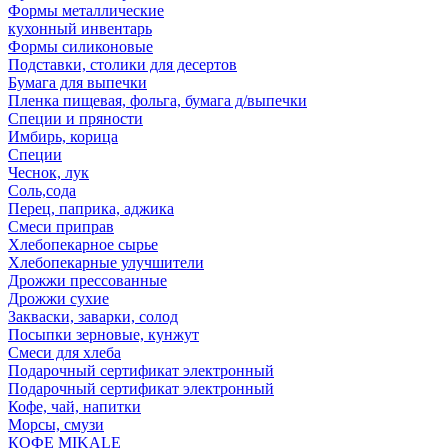
Формы металлические
кухонный инвентарь
Формы силиконовые
Подставки, столики для десертов
Бумага для выпечки
Пленка пищевая, фольга, бумага д/выпечки
Специи и пряности
Имбирь, корица
Специи
Чеснок, лук
Соль,сода
Перец, паприка, аджика
Смеси приправ
Хлебопекарное сырье
Хлебопекарные улучшители
Дрожжи прессованные
Дрожжи сухие
Закваски, заварки, солод
Посыпки зерновые, кунжут
Смеси для хлеба
Подарочный сертификат электронный
Подарочный сертификат электронный
Кофе, чай, напитки
Морсы, смузи
КОФЕ MIKALE