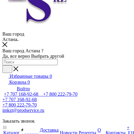
Ваш город
Астана
Ваш город Астана ?
Да, все верно
Выбрать другой
Избранные товары
0
Корзина
0
Войти
+7 707 168-92-68 +7 800 222-79-70
+7 707 168-92-68
+7 800 222-79-70
imkzt@prodservice.ru
Заказать звонок
+
Доставка
О
Каталог
Новости
Рецепты
Контакты
Е