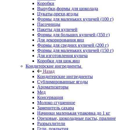
Коробки
Вырубки,формы для шоколада
Цукаты,орехи,ягоды
Формы для маленьких куличей (100 г)
Пасочницы
Пакеты для куличей
Формы для больших куличей (350 г)
Для декорирования яиц
Формы для средних куличей (200 г)
Формы для маленьких куличей (150 г)
Для изготовления кулича
Коробки для шок.яиц
Кондитерские ингредиенты
Назад
Кондитерские ингредиенты
Сублимированные ягоды
Ароматизаторы
Мед
Консервация
Молоко сгущенное
Заменитель сахара
Начинки маленькая упаковка до 1 кг
Ореховые, шоколадные пасты, пралине
Разрыхлители
Гели, покрытия