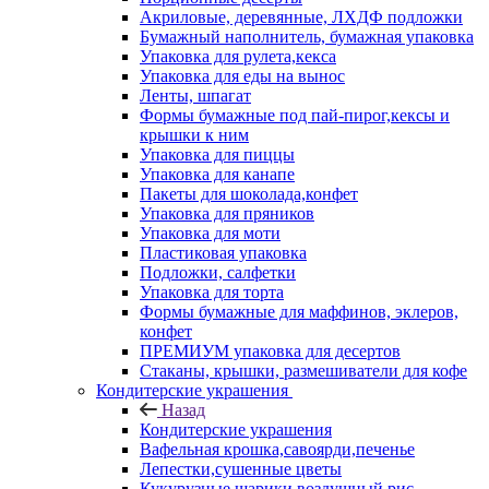
Акриловые, деревянные, ЛХДФ подложки
Бумажный наполнитель, бумажная упаковка
Упаковка для рулета,кекса
Упаковка для еды на вынос
Ленты, шпагат
Формы бумажные под пай-пирог,кексы и
крышки к ним
Упаковка для пиццы
Упаковка для канапе
Пакеты для шоколада,конфет
Упаковка для пряников
Упаковка для моти
Пластиковая упаковка
Подложки, салфетки
Упаковка для торта
Формы бумажные для маффинов, эклеров,
конфет
ПРЕМИУМ упаковка для десертов
Стаканы, крышки, размешиватели для кофе
Кондитерские украшения
Назад
Кондитерские украшения
Вафельная крошка,савоярди,печенье
Лепестки,сушенные цветы
Кукурузные шарики,воздушный рис