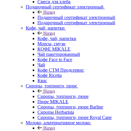
Смеси для хлеба
Подарочный сертификат электронный
Назад
Подарочный сертификат электронный
Подарочный сертификат электронный
Кофе, чай, напитки
Назад
Кофе, чай, напитки
Морсы, смузи
КОФЕ MIKALE
Чай пакетированный
Кофе Face to Face
Чай
Кофе СТМ Продсервис
Кофе Ricetta
Квас
Сиропы, топпинги, пюре
Назад
Сиропы, топпинги, пюре
Пюре MIKALE
Сиропы, топпинги, пюре Barline
Сиропы Herbarista
Сиропы, топпинги, пюре Royal Cane
Молоко, альтернативное молоко
Назад