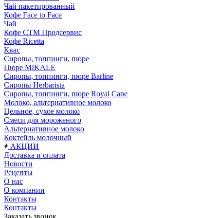
Чай пакетированный
Кофе Face to Face
Чай
Кофе СТМ Продсервис
Кофе Ricetta
Квас
Сиропы, топпинги, пюре
Пюре MIKALE
Сиропы, топпинги, пюре Barline
Сиропы Herbarista
Сиропы, топпинги, пюре Royal Cane
Молоко, альтернативное молоко
Цельное, сухое молоко
Смеси для мороженого
Альтернативное молоко
Коктейль молочный
АКЦИИ
Доставка и оплата
Новости
Рецепты
О нас
О компании
Контакты
Контакты
Заказать звонок