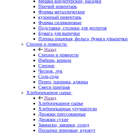
Мешки кондитерские, насадки
Прочий инвентарь
Формы металлические
кухонный инвентарь
Формы силиконовые
Подставки, столики для десертов
Бумага для выпечки
Пленка пищевая, фольга, бумага д/выпечки
Специи и пряности
Назад
Специи и пряности
Имбирь, корица
Специи
Чеснок, лук
Соль,сода
Перец, паприка, аджика
Смеси приправ
Хлебопекарное сырье
Назад
Хлебопекарное сырье
Хлебопекарные улучшители
Дрожжи прессованные
Дрожжи сухие
Закваски, заварки, солод
Посыпки зерновые, кунжут