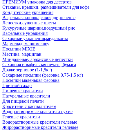
ПРЕМИУМ упаковка для десертов
Стаканы, крышки, размешиватели для кофе
Кондитерские украшения
Вафельная крошка,савоярди,печенье
Лепестки,сушенные цветы
Кукурузные шарики,воздушный рис
Вафельные украшения
Сахарные украшения,медальоны
Мармелад, маршмеллоу
Посыпки MIXIE
Мастика, марципан
Миндальные, арахисовые лепестки
Сахарная и вафельная печать, бумага
Драже зерновое (1-1,5кг)
Сахарные посыпки (фасовка 0,75-1,5 кг)
Посыпки маленькая фасовка
Цветной сахар
Пищевые красители
Натуральные красители
Для пищевой печати
Красители с распылителем
Водорастворимые красители сухие
Гелевые красители
Водорастворимые красители гелевые
Жирорастворимые красители гелевые