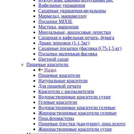
Вафельные украшения
Сахарные украшения,медальоны
Мармелад, маршмеллоу
Посыпки MIXIE
Мастика, марципан
Миндальные, арахисовые лепестки
Сахарная и вафельная печать, бумага
Драже зерновое (1-1,5кг)
Сахарные посыпки (фасовка 0,75-1,5 кг)
Посыпки маленькая фасовка
Цветной сахар
Пищевые красители
Назад
Пищевые красители
Натуральные красители
Для пищевой печати
Красители с распылителем
Водорастворимые красители сухие
Гелевые красители
Водорастворимые красители гелевые
Жирорастворимые красители гелевые
Пищ.фломастеры
Пищевые блестки (кандурин), пищ.золото
Жирорастворимые красители сухие