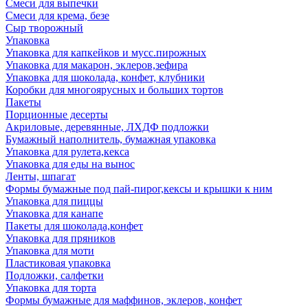
Смеси для выпечки
Смеси для крема, безе
Сыр творожный
Упаковка
Упаковка для капкейков и мусс.пирожных
Упаковка для макарон, эклеров,зефира
Упаковка для шоколада, конфет, клубники
Коробки для многоярусных и больших тортов
Пакеты
Порционные десерты
Акриловые, деревянные, ЛХДФ подложки
Бумажный наполнитель, бумажная упаковка
Упаковка для рулета,кекса
Упаковка для еды на вынос
Ленты, шпагат
Формы бумажные под пай-пирог,кексы и крышки к ним
Упаковка для пиццы
Упаковка для канапе
Пакеты для шоколада,конфет
Упаковка для пряников
Упаковка для моти
Пластиковая упаковка
Подложки, салфетки
Упаковка для торта
Формы бумажные для маффинов, эклеров, конфет