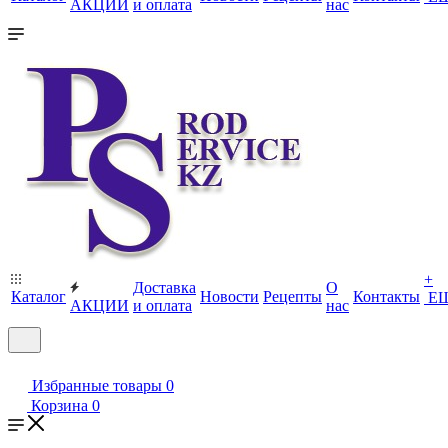
АКЦИИ
и оплата
нас
+
Доставка
О
Каталог
Новости
Рецепты
Контакты
Е
АКЦИИ
и оплата
нас
Избранные товары
0
Корзина
0