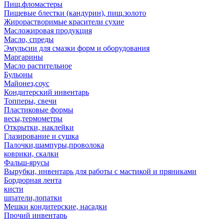
Пищ.фломастеры
Пищевые блестки (кандурин), пищ.золото
Жирорастворимые красители сухие
Масложировая продукция
Масло, спреды
Эмульсии для смазки форм и оборудования
Маргарины
Масло растительное
Бульоны
Майонез,соус
Кондитерский инвентарь
Топперы, свечи
Пластиковые формы
весы,термометры
Открытки, наклейки
Глазирование и сушка
Палочки,шампуры,проволока
коврики, скалки
Фальш-ярусы
Вырубки, инвентарь для работы с мастикой и пряниками
Бордюрная лента
кисти
шпатели,лопатки
Мешки кондитерские, насадки
Прочий инвентарь