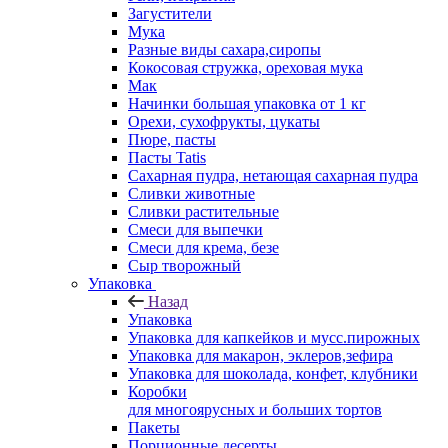
Загустители
Мука
Разные виды сахара,сиропы
Кокосовая стружка, ореховая мука
Мак
Начинки большая упаковка от 1 кг
Орехи, сухофрукты, цукаты
Пюре, пасты
Пасты Tatis
Сахарная пудра, нетающая сахарная пудра
Сливки животные
Сливки растительные
Смеси для выпечки
Смеси для крема, безе
Сыр творожный
Упаковка
Назад
Упаковка
Упаковка для капкейков и мусс.пирожных
Упаковка для макарон, эклеров,зефира
Упаковка для шоколада, конфет, клубники
Коробки
для многоярусных и больших тортов
Пакеты
Порционные десерты