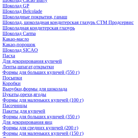
Шоколад Cacao Barry
Шоколад GP
Шоколад Belcolade
Шоколадные покрытия, ганаш
Шоколад, шоколадная кондитерская глазурь СТМ Продсервис
Шоколадная кондитерская глазурь
Шоколад Carma
Какао-масло
Какао-порошок
Шоколад SICAO
Пасха
Для декорирования куличей
Ленты,шпагат,открытки
Формы для больших куличей (550 г)
Посыпки
Коробки
Вырубки,формы для шоколада
Цукаты,орехи,ягоды
Формы для маленьких куличей (100 г)
Пасочницы
Пакеты для куличей
Формы для больших куличей (350 г)
Для декорирования яиц
Формы для средних куличей (200 г)
Формы для маленьких куличей (150 г)