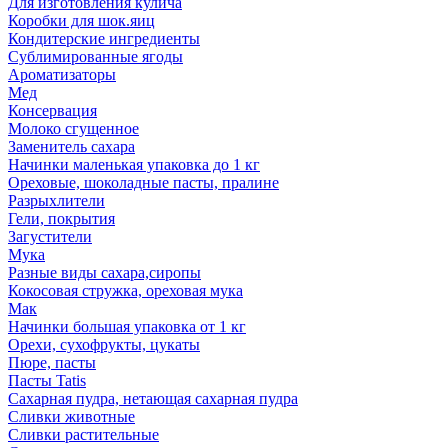
Для изготовления кулича
Коробки для шок.яиц
Кондитерские ингредиенты
Сублимированные ягоды
Ароматизаторы
Мед
Консервация
Молоко сгущенное
Заменитель сахара
Начинки маленькая упаковка до 1 кг
Ореховые, шоколадные пасты, пралине
Разрыхлители
Гели, покрытия
Загустители
Мука
Разные виды сахара,сиропы
Кокосовая стружка, ореховая мука
Мак
Начинки большая упаковка от 1 кг
Орехи, сухофрукты, цукаты
Пюре, пасты
Пасты Tatis
Сахарная пудра, нетающая сахарная пудра
Сливки животные
Сливки растительные