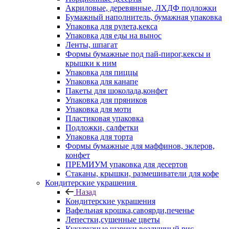
Акриловые, деревянные, ЛХДФ подложки
Бумажный наполнитель, бумажная упаковка
Упаковка для рулета,кекса
Упаковка для еды на вынос
Ленты, шпагат
Формы бумажные под пай-пирог,кексы и
крышки к ним
Упаковка для пиццы
Упаковка для канапе
Пакеты для шоколада,конфет
Упаковка для пряников
Упаковка для моти
Пластиковая упаковка
Подложки, салфетки
Упаковка для торта
Формы бумажные для маффинов, эклеров,
конфет
ПРЕМИУМ упаковка для десертов
Стаканы, крышки, размешиватели для кофе
Кондитерские украшения
Назад
Кондитерские украшения
Вафельная крошка,савоярди,печенье
Лепестки,сушенные цветы
Кукурузные шарики,воздушный рис