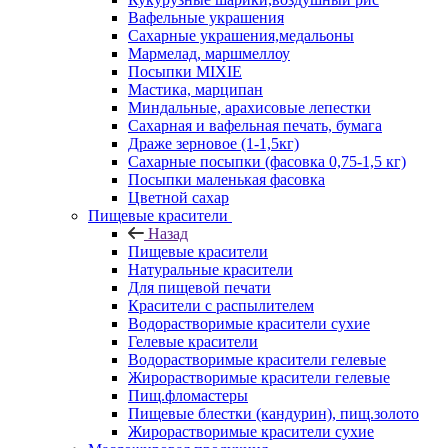
Вафельные украшения
Сахарные украшения,медальоны
Мармелад, маршмеллоу
Посыпки MIXIE
Мастика, марципан
Миндальные, арахисовые лепестки
Сахарная и вафельная печать, бумага
Драже зерновое (1-1,5кг)
Сахарные посыпки (фасовка 0,75-1,5 кг)
Посыпки маленькая фасовка
Цветной сахар
Пищевые красители
Назад
Пищевые красители
Натуральные красители
Для пищевой печати
Красители с распылителем
Водорастворимые красители сухие
Гелевые красители
Водорастворимые красители гелевые
Жирорастворимые красители гелевые
Пищ.фломастеры
Пищевые блестки (кандурин), пищ.золото
Жирорастворимые красители сухие