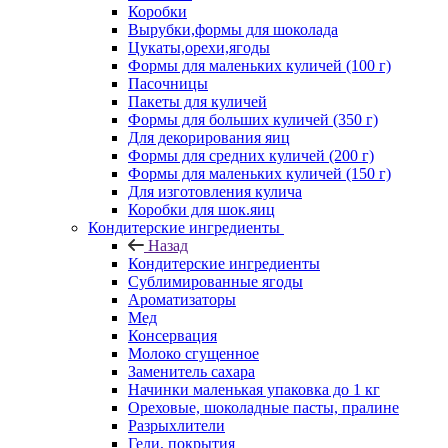
Коробки
Вырубки,формы для шоколада
Цукаты,орехи,ягоды
Формы для маленьких куличей (100 г)
Пасочницы
Пакеты для куличей
Формы для больших куличей (350 г)
Для декорирования яиц
Формы для средних куличей (200 г)
Формы для маленьких куличей (150 г)
Для изготовления кулича
Коробки для шок.яиц
Кондитерские ингредиенты
Назад
Кондитерские ингредиенты
Сублимированные ягоды
Ароматизаторы
Мед
Консервация
Молоко сгущенное
Заменитель сахара
Начинки маленькая упаковка до 1 кг
Ореховые, шоколадные пасты, пралине
Разрыхлители
Гели, покрытия