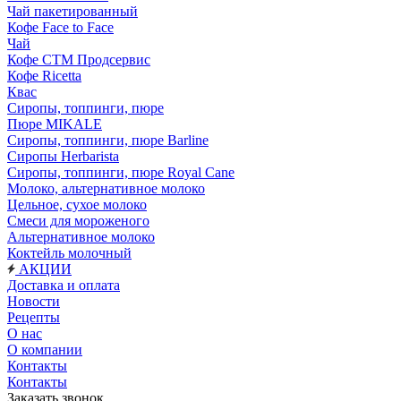
Чай пакетированный
Кофе Face to Face
Чай
Кофе СТМ Продсервис
Кофе Ricetta
Квас
Сиропы, топпинги, пюре
Пюре MIKALE
Сиропы, топпинги, пюре Barline
Сиропы Herbarista
Сиропы, топпинги, пюре Royal Cane
Молоко, альтернативное молоко
Цельное, сухое молоко
Смеси для мороженого
Альтернативное молоко
Коктейль молочный
АКЦИИ
Доставка и оплата
Новости
Рецепты
О нас
О компании
Контакты
Контакты
Заказать звонок