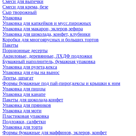
Смеси для выпечки
Смеси для крема, безе
Сыр творожный
Упаковка
Упаковка для капкейков и мусс.пирожных
Упаковка для макарон, эклеров,зефира
Упаковка для шоколада, конфет, клубники
Коробки для многоярусных и больших тортов
Пакеты
Порционные десерты
Акриловые, деревянные, ЛХДФ подложки
Бумажный наполнитель, бумажная упаковка
Упаковка для рулета,кекса
Упаковка для еды на вынос
Ленты, шпагат
Формы бумажные под пай-пирог,кексы и крышки к ним
Упаковка для пиццы
Упаковка для канапе
Пакеты для шоколада,конфет
Упаковка для пряников
Упаковка для моти
Пластиковая упаковка
Подложки, салфетки
Упаковка для торта
Формы бумажные для маффинов, эклеров, конфет