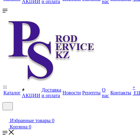
АКЦИИ
и оплата
нас
+
Доставка
О
Каталог
Новости
Рецепты
Контакты
Е
АКЦИИ
и оплата
нас
Избранные товары
0
Корзина
0