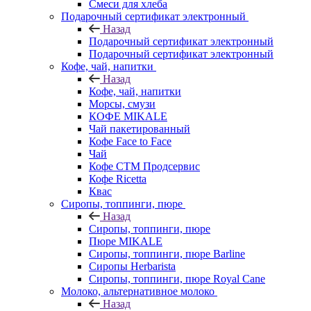
Смеси для хлеба
Подарочный сертификат электронный
Назад
Подарочный сертификат электронный
Подарочный сертификат электронный
Кофе, чай, напитки
Назад
Кофе, чай, напитки
Морсы, смузи
КОФЕ MIKALE
Чай пакетированный
Кофе Face to Face
Чай
Кофе СТМ Продсервис
Кофе Ricetta
Квас
Сиропы, топпинги, пюре
Назад
Сиропы, топпинги, пюре
Пюре MIKALE
Сиропы, топпинги, пюре Barline
Сиропы Herbarista
Сиропы, топпинги, пюре Royal Cane
Молоко, альтернативное молоко
Назад