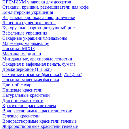
ПРЕМИУМ упаковка для десертов
Стаканы, крышки, размешиватели для кофе
Кондитерские украшения
Вафельная крошка,савоярди,печенье
Лепестки,сушенные цветы
Кукурузные шарики,воздушный рис
Вафельные украшения
Сахарные украшения,медальоны
Мармелад, маршмеллоу
Посыпки MIXIE
Мастика, марципан
Миндальные, арахисовые лепестки
Сахарная и вафельная печать, бумага
Драже зерновое (1-1,5кг)
Сахарные посыпки (фасовка 0,75-1,5 кг)
Посыпки маленькая фасовка
Цветной сахар
Пищевые красители
Натуральные красители
Для пищевой печати
Красители с распылителем
Водорастворимые красители сухие
Гелевые красители
Водорастворимые красители гелевые
Жирорастворимые красители гелевые