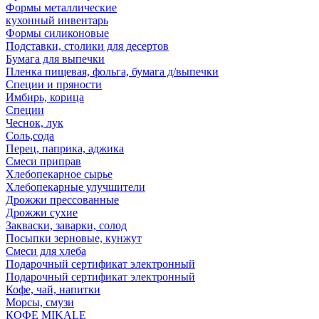
Формы металлические
кухонный инвентарь
Формы силиконовые
Подставки, столики для десертов
Бумага для выпечки
Пленка пищевая, фольга, бумага д/выпечки
Специи и пряности
Имбирь, корица
Специи
Чеснок, лук
Соль,сода
Перец, паприка, аджика
Смеси приправ
Хлебопекарное сырье
Хлебопекарные улучшители
Дрожжи прессованные
Дрожжи сухие
Закваски, заварки, солод
Посыпки зерновые, кунжут
Смеси для хлеба
Подарочный сертификат электронный
Подарочный сертификат электронный
Кофе, чай, напитки
Морсы, смузи
КОФЕ MIKALE