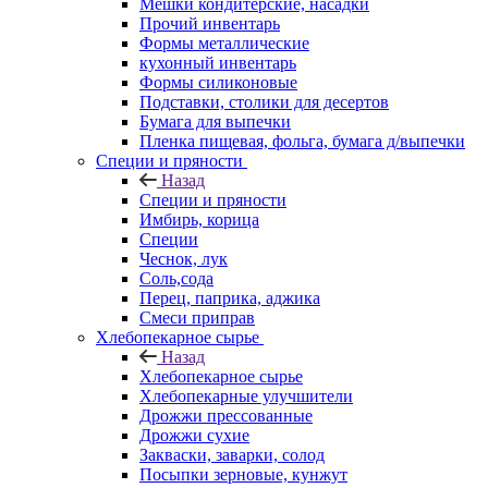
Мешки кондитерские, насадки
Прочий инвентарь
Формы металлические
кухонный инвентарь
Формы силиконовые
Подставки, столики для десертов
Бумага для выпечки
Пленка пищевая, фольга, бумага д/выпечки
Специи и пряности
Назад
Специи и пряности
Имбирь, корица
Специи
Чеснок, лук
Соль,сода
Перец, паприка, аджика
Смеси приправ
Хлебопекарное сырье
Назад
Хлебопекарное сырье
Хлебопекарные улучшители
Дрожжи прессованные
Дрожжи сухие
Закваски, заварки, солод
Посыпки зерновые, кунжут