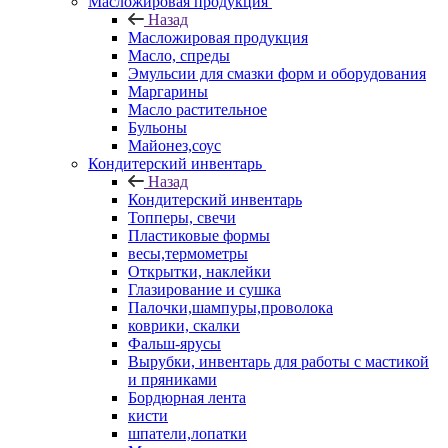
Масложировая продукция
Назад
Масложировая продукция
Масло, спреды
Эмульсии для смазки форм и оборудования
Маргарины
Масло растительное
Бульоны
Майонез,соус
Кондитерский инвентарь
Назад
Кондитерский инвентарь
Топперы, свечи
Пластиковые формы
весы,термометры
Открытки, наклейки
Глазирование и сушка
Палочки,шампуры,проволока
коврики, скалки
Фальш-ярусы
Вырубки, инвентарь для работы с мастикой
и пряниками
Бордюрная лента
кисти
шпатели,лопатки