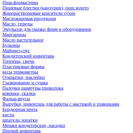
Пищ.фломастеры
Пищевые блестки (кандурин), пищ.золото
Жирорастворимые красители сухие
Масложировая продукция
Масло, спреды
Эмульсии для смазки форм и оборудования
Маргарины
Масло растительное
Бульоны
Майонез,соус
Кондитерский инвентарь
Топперы, свечи
Пластиковые формы
весы,термометры
Открытки, наклейки
Глазирование и сушка
Палочки,шампуры,проволока
коврики, скалки
Фальш-ярусы
Вырубки, инвентарь для работы с мастикой и пряниками
Бордюрная лента
кисти
шпатели,лопатки
Мешки кондитерские, насадки
Прочий инвентарь