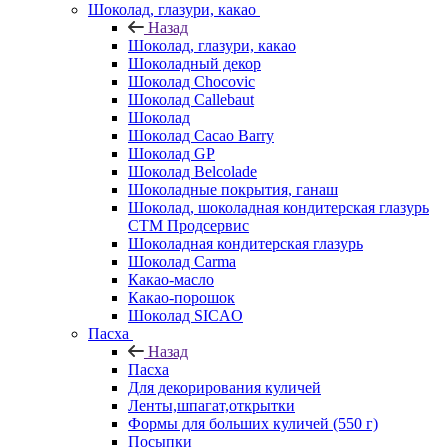
Шоколад, глазури, какао
Назад
Шоколад, глазури, какао
Шоколадный декор
Шоколад Chocovic
Шоколад Callebaut
Шоколад
Шоколад Cacao Barry
Шоколад GP
Шоколад Belcolade
Шоколадные покрытия, ганаш
Шоколад, шоколадная кондитерская глазурь
СТМ Продсервис
Шоколадная кондитерская глазурь
Шоколад Carma
Какао-масло
Какао-порошок
Шоколад SICAO
Пасха
Назад
Пасха
Для декорирования куличей
Ленты,шпагат,открытки
Формы для больших куличей (550 г)
Посыпки