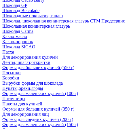
Шоколад Cacao Barry
Шоколад GP
Шоколад Belcolade
Шоколадные покрытия, ганаш
Шоколад, шоколадная кондитерская глазурь СТМ Продсервис
Шоколадная кондитерская глазурь
Шоколад Carma
Какао-масло
Какао-порошок
Шоколад SICAO
Пасха
Для декорирования куличей
Ленты,шпагат,открытки
Формы для больших куличей (550 г)
Посыпки
Коробки
Вырубки,формы для шоколада
Цукаты,орехи,ягоды
Формы для маленьких куличей (100 г)
Пасочницы
Пакеты для куличей
Формы для больших куличей (350 г)
Для декорирования яиц
Формы для средних куличей (200 г)
Формы для маленьких куличей (150 г)