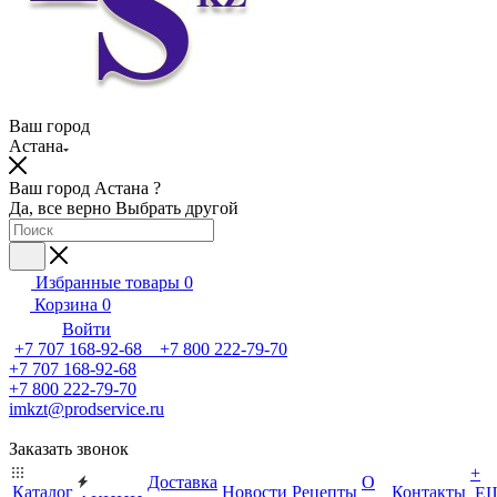
Ваш город
Астана
Ваш город Астана ?
Да, все верно
Выбрать другой
Избранные товары
0
Корзина
0
Войти
+7 707 168-92-68 +7 800 222-79-70
+7 707 168-92-68
+7 800 222-79-70
imkzt@prodservice.ru
Заказать звонок
+
Доставка
О
Каталог
Новости
Рецепты
Контакты
Е