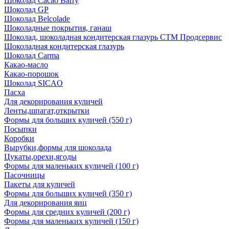
Шоколад Cacao Barry
Шоколад GP
Шоколад Belcolade
Шоколадные покрытия, ганаш
Шоколад, шоколадная кондитерская глазурь СТМ Продсервис
Шоколадная кондитерская глазурь
Шоколад Carma
Какао-масло
Какао-порошок
Шоколад SICAO
Пасха
Для декорирования куличей
Ленты,шпагат,открытки
Формы для больших куличей (550 г)
Посыпки
Коробки
Вырубки,формы для шоколада
Цукаты,орехи,ягоды
Формы для маленьких куличей (100 г)
Пасочницы
Пакеты для куличей
Формы для больших куличей (350 г)
Для декорирования яиц
Формы для средних куличей (200 г)
Формы для маленьких куличей (150 г)