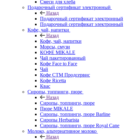
Смеси для хлеба
Подарочный сертификат электронный
Назад
Подарочный сертификат электронный
Подарочный сертификат электронный
Кофе, чай, напитки
Назад
Кофе, чай, напитки
Морсы, смузи
КОФЕ MIKALE
Чай пакетированный
Кофе Face to Face
Чай
Кофе СТМ Продсервис
Кофе Ricetta
Квас
Сиропы, топпинги, пюре
Назад
Сиропы, топпинги, пюре
Пюре MIKALE
Сиропы, топпинги, пюре Barline
Сиропы Herbarista
Сиропы, топпинги, пюре Royal Cane
Молоко, альтернативное молоко
Назад