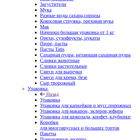
Загустители
Мука
Разные виды сахара,сиропы
Кокосовая стружка, ореховая мука
Мак
Начинки большая упаковка от 1 кг
Орехи, сухофрукты, цукаты
Пюре, пасты
Пасты Tatis
Сахарная пудра, нетающая сахарная пудра
Сливки животные
Сливки растительные
Смеси для выпечки
Смеси для крема, безе
Сыр творожный
Упаковка
Назад
Упаковка
Упаковка для капкейков и мусс.пирожных
Упаковка для макарон, эклеров,зефира
Упаковка для шоколада, конфет, клубники
Коробки
для многоярусных и больших тортов
Пакеты
Порционные десерты