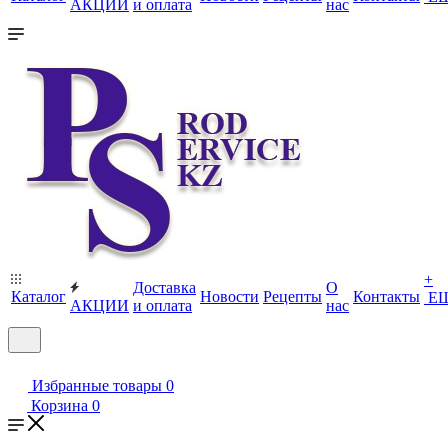
АКЦИИ
и оплата
нас
+
Доставка
О
Каталог
Новости
Рецепты
Контакты
Е
АКЦИИ
и оплата
нас
Избранные товары
0
Корзина
0