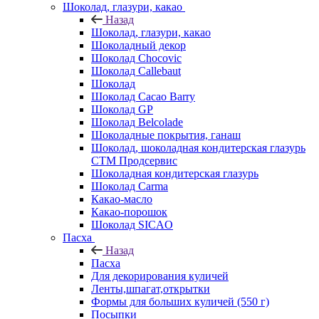
Шоколад, глазури, какао
Назад
Шоколад, глазури, какао
Шоколадный декор
Шоколад Chocovic
Шоколад Callebaut
Шоколад
Шоколад Cacao Barry
Шоколад GP
Шоколад Belcolade
Шоколадные покрытия, ганаш
Шоколад, шоколадная кондитерская глазурь
СТМ Продсервис
Шоколадная кондитерская глазурь
Шоколад Carma
Какао-масло
Какао-порошок
Шоколад SICAO
Пасха
Назад
Пасха
Для декорирования куличей
Ленты,шпагат,открытки
Формы для больших куличей (550 г)
Посыпки