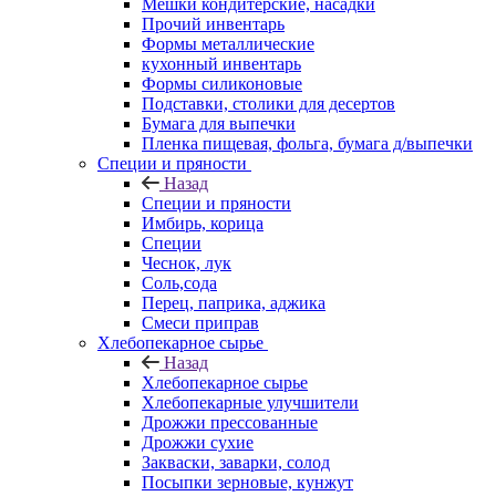
Мешки кондитерские, насадки
Прочий инвентарь
Формы металлические
кухонный инвентарь
Формы силиконовые
Подставки, столики для десертов
Бумага для выпечки
Пленка пищевая, фольга, бумага д/выпечки
Специи и пряности
Назад
Специи и пряности
Имбирь, корица
Специи
Чеснок, лук
Соль,сода
Перец, паприка, аджика
Смеси приправ
Хлебопекарное сырье
Назад
Хлебопекарное сырье
Хлебопекарные улучшители
Дрожжи прессованные
Дрожжи сухие
Закваски, заварки, солод
Посыпки зерновые, кунжут