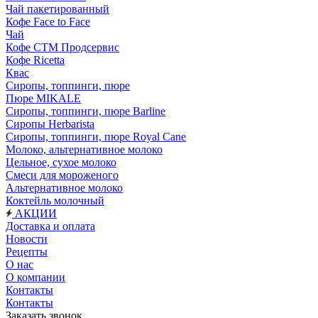
Чай пакетированный
Кофе Face to Face
Чай
Кофе СТМ Продсервис
Кофе Ricetta
Квас
Сиропы, топпинги, пюре
Пюре MIKALE
Сиропы, топпинги, пюре Barline
Сиропы Herbarista
Сиропы, топпинги, пюре Royal Cane
Молоко, альтернативное молоко
Цельное, сухое молоко
Смеси для мороженого
Альтернативное молоко
Коктейль молочный
АКЦИИ
Доставка и оплата
Новости
Рецепты
О нас
О компании
Контакты
Контакты
Заказать звонок