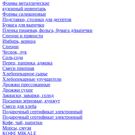
Формы металлические
кухонный инвентарь
Формы силиконовые
Подставки, столики для десертов
Бумага для выпечки
Пленка пищевая, фольга, бумага д/выпечки
Специи и пряности
Имбирь, корица
Специи
Чеснок, лук
Соль,сода
Перец, паприка, аджика
Смеси приправ
Хлебопекарное сырье
Хлебопекарные улучшители
Дрожжи прессованные
Дрожжи сухие
Закваски, заварки, солод
Посыпки зерновые, кунжут
Смеси для хлеба
Подарочный сертификат электронный
Подарочный сертификат электронный
Кофе, чай, напитки
Морсы, смузи
КОФЕ MIKALE