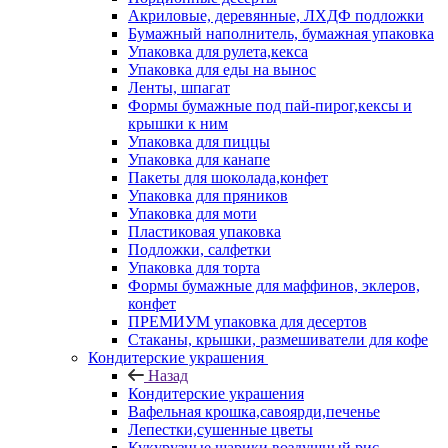
Акриловые, деревянные, ЛХДФ подложки
Бумажный наполнитель, бумажная упаковка
Упаковка для рулета,кекса
Упаковка для еды на вынос
Ленты, шпагат
Формы бумажные под пай-пирог,кексы и
крышки к ним
Упаковка для пиццы
Упаковка для канапе
Пакеты для шоколада,конфет
Упаковка для пряников
Упаковка для моти
Пластиковая упаковка
Подложки, салфетки
Упаковка для торта
Формы бумажные для маффинов, эклеров,
конфет
ПРЕМИУМ упаковка для десертов
Стаканы, крышки, размешиватели для кофе
Кондитерские украшения
Назад
Кондитерские украшения
Вафельная крошка,савоярди,печенье
Лепестки,сушенные цветы
Кукурузные шарики,воздушный рис