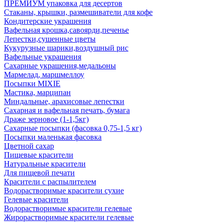
ПРЕМИУМ упаковка для десертов
Стаканы, крышки, размешиватели для кофе
Кондитерские украшения
Вафельная крошка,савоярди,печенье
Лепестки,сушенные цветы
Кукурузные шарики,воздушный рис
Вафельные украшения
Сахарные украшения,медальоны
Мармелад, маршмеллоу
Посыпки MIXIE
Мастика, марципан
Миндальные, арахисовые лепестки
Сахарная и вафельная печать, бумага
Драже зерновое (1-1,5кг)
Сахарные посыпки (фасовка 0,75-1,5 кг)
Посыпки маленькая фасовка
Цветной сахар
Пищевые красители
Натуральные красители
Для пищевой печати
Красители с распылителем
Водорастворимые красители сухие
Гелевые красители
Водорастворимые красители гелевые
Жирорастворимые красители гелевые