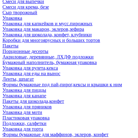
Смеси для выпечки
Смеси для крема, безе
Сыр творожный
Упаковка
Упаковка для капкейков и мусс.пирожных
Упаковка для макарон, эклеров,зефира
Упаковка для шоколада, конфет, клубники
Коробки для многоярусных и больших тортов
Пакеты
Порционные десерты
Акриловые, деревянные, ЛХДФ подложки
Бумажный наполнитель, бумажная упаковка
Упаковка для рулета,кекса
Упаковка для еды на вынос
Ленты, шпагат
Формы бумажные под пай-пирог,кексы и крышки к ним
Упаковка для пиццы
Упаковка для канапе
Пакеты для шоколада,конфет
Упаковка для пряников
Упаковка для моти
Пластиковая упаковка
Подложки, салфетки
Упаковка для торта
Формы бумажные для маффинов, эклеров, конфет