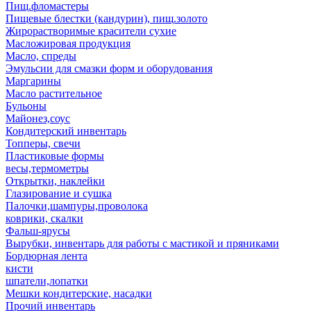
Пищ.фломастеры
Пищевые блестки (кандурин), пищ.золото
Жирорастворимые красители сухие
Масложировая продукция
Масло, спреды
Эмульсии для смазки форм и оборудования
Маргарины
Масло растительное
Бульоны
Майонез,соус
Кондитерский инвентарь
Топперы, свечи
Пластиковые формы
весы,термометры
Открытки, наклейки
Глазирование и сушка
Палочки,шампуры,проволока
коврики, скалки
Фальш-ярусы
Вырубки, инвентарь для работы с мастикой и пряниками
Бордюрная лента
кисти
шпатели,лопатки
Мешки кондитерские, насадки
Прочий инвентарь