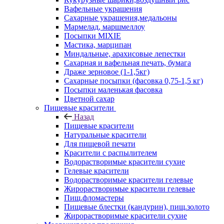
Вафельные украшения
Сахарные украшения,медальоны
Мармелад, маршмеллоу
Посыпки MIXIE
Мастика, марципан
Миндальные, арахисовые лепестки
Сахарная и вафельная печать, бумага
Драже зерновое (1-1,5кг)
Сахарные посыпки (фасовка 0,75-1,5 кг)
Посыпки маленькая фасовка
Цветной сахар
Пищевые красители
Назад
Пищевые красители
Натуральные красители
Для пищевой печати
Красители с распылителем
Водорастворимые красители сухие
Гелевые красители
Водорастворимые красители гелевые
Жирорастворимые красители гелевые
Пищ.фломастеры
Пищевые блестки (кандурин), пищ.золото
Жирорастворимые красители сухие