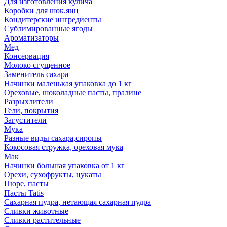
Для изготовления кулича
Коробки для шок.яиц
Кондитерские ингредиенты
Сублимированные ягоды
Ароматизаторы
Мед
Консервация
Молоко сгущенное
Заменитель сахара
Начинки маленькая упаковка до 1 кг
Ореховые, шоколадные пасты, пралине
Разрыхлители
Гели, покрытия
Загустители
Мука
Разные виды сахара,сиропы
Кокосовая стружка, ореховая мука
Мак
Начинки большая упаковка от 1 кг
Орехи, сухофрукты, цукаты
Пюре, пасты
Пасты Tatis
Сахарная пудра, нетающая сахарная пудра
Сливки животные
Сливки растительные