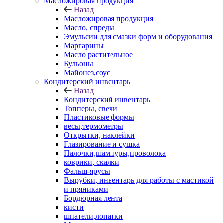
Масложировая продукция
Назад
Масложировая продукция
Масло, спреды
Эмульсии для смазки форм и оборудования
Маргарины
Масло растительное
Бульоны
Майонез,соус
Кондитерский инвентарь
Назад
Кондитерский инвентарь
Топперы, свечи
Пластиковые формы
весы,термометры
Открытки, наклейки
Глазирование и сушка
Палочки,шампуры,проволока
коврики, скалки
Фальш-ярусы
Вырубки, инвентарь для работы с мастикой
и пряниками
Бордюрная лента
кисти
шпатели,лопатки