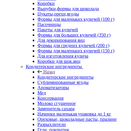
Коробки
Вырубки,формы для шоколада
Цукаты,орехи,ягоды
Формы для маленьких куличей (100 г)
Пасочницы
Пакеты для куличей
Формы для больших куличей (350 г)
Для декорирования яиц
Формы для средних куличей (200 г)
Формы для маленьких куличей (150 г)
Для изготовления кулича
Коробки для шок.яиц
Кондитерские ингредиенты
Назад
Кондитерские ингредиенты
Сублимированные ягоды
Ароматизаторы
Мед
Консервация
Молоко сгущенное
Заменитель сахара
Начинки маленькая упаковка до 1 кг
Ореховые, шоколадные пасты, пралине
Разрыхлители
Гели, покрытия