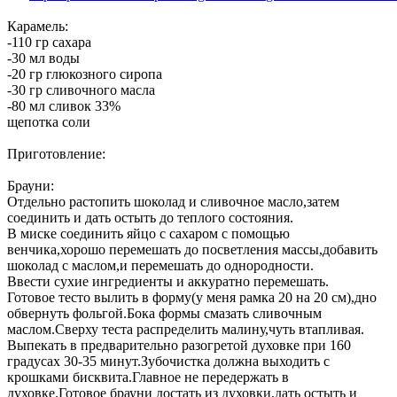
Карамель:
-110 гр сахара
-30 мл воды
-20 гр глюкозного сиропа
-30 гр сливочного масла
-80 мл сливок 33%
щепотка соли
Приготовление:
Брауни:
Отдельно растопить шоколад и сливочное масло,затем
соединить и дать остыть до теплого состояния.
В миске соединить яйцо с сахаром с помощью
венчика,хорошо перемешать до посветления массы,добавить
шоколад с маслом,и перемешать до однородности.
Ввести сухие ингредиенты и аккуратно перемешать.
Готовое тесто вылить в форму(у меня рамка 20 на 20 см),дно
обвернуть фольгой.Бока формы смазать сливочным
маслом.Сверху теста распределить малину,чуть втапливая.
Выпекать в предварительно разогретой духовке при 160
градусах 30-35 минут.Зубочистка должна выходить с
крошками бисквита.Главное не передержать в
духовке.Готовое брауни достать из духовки,дать остыть и