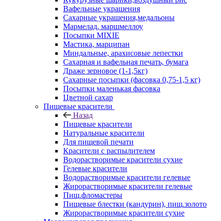
Вафельные украшения
Сахарные украшения,медальоны
Мармелад, маршмеллоу
Посыпки MIXIE
Мастика, марципан
Миндальные, арахисовые лепестки
Сахарная и вафельная печать, бумага
Драже зерновое (1-1,5кг)
Сахарные посыпки (фасовка 0,75-1,5 кг)
Посыпки маленькая фасовка
Цветной сахар
Пищевые красители
Назад
Пищевые красители
Натуральные красители
Для пищевой печати
Красители с распылителем
Водорастворимые красители сухие
Гелевые красители
Водорастворимые красители гелевые
Жирорастворимые красители гелевые
Пищ.фломастеры
Пищевые блестки (кандурин), пищ.золото
Жирорастворимые красители сухие