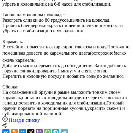
убрать в холодильник на 6-8 часов для стабилизации.
Ганаш на молочном шоколаде:
Разогреть сливки до 80 градусов,вылить на шоколад.
Пробить блендером,накрыть пищевой пленкой в контакт и
убрать на стабилизацию в холодильник.
Карамель:
В сотейник поместить сахар,сироп глюкозы и воду.Постоянно
помешивая довести до карамельного цвета(осторожно❗️легко
сжечь карамель).
Добавить масло,перемешать до объединения.Затем добавить
горячие сливки,проварить 1 минуту и снять с огня.
Перелить в холодную посуду и добавить соль(по желанию).
Сборка:
На охлажденный брауни в рамке выложить тонким слоем
карамель,поставить в холодильник,где-то через час выложить
ганаш,поставить в холодильник для стабилизации.Готовый
брауни порезать на порционные кусочки,украсить свежей и
сублимированнной малиной.
Назад к списку