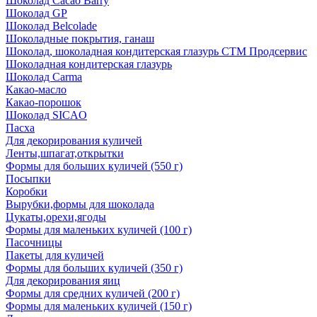
Шоколад Cacao Barry
Шоколад GP
Шоколад Belcolade
Шоколадные покрытия, ганаш
Шоколад, шоколадная кондитерская глазурь СТМ Продсервис
Шоколадная кондитерская глазурь
Шоколад Carma
Какао-масло
Какао-порошок
Шоколад SICAO
Пасха
Для декорирования куличей
Ленты,шпагат,открытки
Формы для больших куличей (550 г)
Посыпки
Коробки
Вырубки,формы для шоколада
Цукаты,орехи,ягоды
Формы для маленьких куличей (100 г)
Пасочницы
Пакеты для куличей
Формы для больших куличей (350 г)
Для декорирования яиц
Формы для средних куличей (200 г)
Формы для маленьких куличей (150 г)