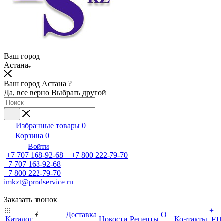
Ваш город
Астана
Ваш город Астана ?
Да, все верно
Выбрать другой
Избранные товары
0
Корзина
0
Войти
+7 707 168-92-68 +7 800 222-79-70
+7 707 168-92-68
+7 800 222-79-70
imkzt@prodservice.ru
Заказать звонок
+
Доставка
О
Каталог
Новости
Рецепты
Контакты
Е