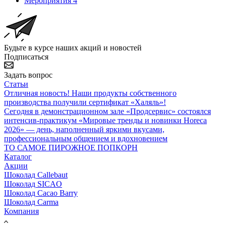
Мероприятия
4
Будьте в курсе наших акций и новостей
Подписаться
Задать вопрос
Статьи
Отличная новость! Наши продукты собственного
производства получили сертификат «Халяль»!
Сегодня в демонстрационном зале «Продсервис» состоялся
интенсив-практикум «Мировые тренды и новинки Horeca
2026» — день, наполненный яркими вкусами,
профессиональным общением и вдохновением
ТО САМОЕ ПИРОЖНОЕ ПОПКОРН
Каталог
Акции
Шоколад Callebaut
Шоколад SICAO
Шоколад Cacao Barry
Шоколад Carma
Компания