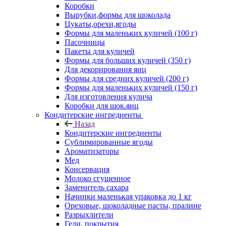
Коробки
Вырубки,формы для шоколада
Цукаты,орехи,ягоды
Формы для маленьких куличей (100 г)
Пасочницы
Пакеты для куличей
Формы для больших куличей (350 г)
Для декорирования яиц
Формы для средних куличей (200 г)
Формы для маленьких куличей (150 г)
Для изготовления кулича
Коробки для шок.яиц
Кондитерские ингредиенты
Назад
Кондитерские ингредиенты
Сублимированные ягоды
Ароматизаторы
Мед
Консервация
Молоко сгущенное
Заменитель сахара
Начинки маленькая упаковка до 1 кг
Ореховые, шоколадные пасты, пралине
Разрыхлители
Гели, покрытия