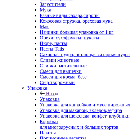
Загустители
Мука
Разные виды сахара,сиропы
Кокосовая стружка, ореховая мука
Мак
Начинки большая упаковка от 1 кг
Орехи, сухофрукты, цукаты
Пюре, пасты
Пасты Tatis
Сахарная пудра, нетающая сахарная пудра
Сливки животные
Сливки растительные
Смеси для выпечки
Смеси для крема, безе
Сыр творожный
Упаковка
Назад
Упаковка
Упаковка для капкейков и мусс.пирожных
Упаковка для макарон, эклеров,зефира
Упаковка для шоколада, конфет, клубники
Коробки
для многоярусных и больших тортов
Пакеты
Порционные десерты