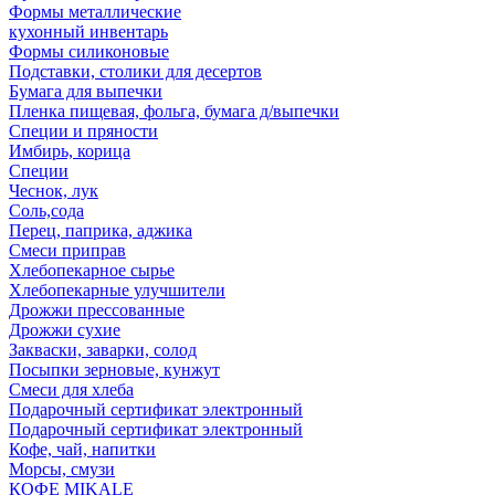
Формы металлические
кухонный инвентарь
Формы силиконовые
Подставки, столики для десертов
Бумага для выпечки
Пленка пищевая, фольга, бумага д/выпечки
Специи и пряности
Имбирь, корица
Специи
Чеснок, лук
Соль,сода
Перец, паприка, аджика
Смеси приправ
Хлебопекарное сырье
Хлебопекарные улучшители
Дрожжи прессованные
Дрожжи сухие
Закваски, заварки, солод
Посыпки зерновые, кунжут
Смеси для хлеба
Подарочный сертификат электронный
Подарочный сертификат электронный
Кофе, чай, напитки
Морсы, смузи
КОФЕ MIKALE