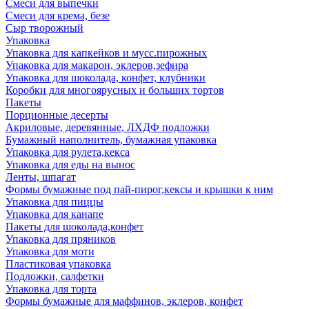
Смеси для выпечки
Смеси для крема, безе
Сыр творожный
Упаковка
Упаковка для капкейков и мусс.пирожных
Упаковка для макарон, эклеров,зефира
Упаковка для шоколада, конфет, клубники
Коробки для многоярусных и больших тортов
Пакеты
Порционные десерты
Акриловые, деревянные, ЛХДФ подложки
Бумажный наполнитель, бумажная упаковка
Упаковка для рулета,кекса
Упаковка для еды на вынос
Ленты, шпагат
Формы бумажные под пай-пирог,кексы и крышки к ним
Упаковка для пиццы
Упаковка для канапе
Пакеты для шоколада,конфет
Упаковка для пряников
Упаковка для моти
Пластиковая упаковка
Подложки, салфетки
Упаковка для торта
Формы бумажные для маффинов, эклеров, конфет