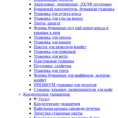
Акриловые, деревянные, ЛХДФ подложки
Бумажный наполнитель, бумажная упаковка
Упаковка для рулета,кекса
Упаковка для еды на вынос
Ленты, шпагат
Формы бумажные под пай-пирог,кексы и
крышки к ним
Упаковка для пиццы
Упаковка для канапе
Пакеты для шоколада,конфет
Упаковка для пряников
Упаковка для моти
Пластиковая упаковка
Подложки, салфетки
Упаковка для торта
Формы бумажные для маффинов, эклеров,
конфет
ПРЕМИУМ упаковка для десертов
Стаканы, крышки, размешиватели для кофе
Кондитерские украшения
Назад
Кондитерские украшения
Вафельная крошка,савоярди,печенье
Лепестки,сушенные цветы
Кукурузные шарики,воздушный рис