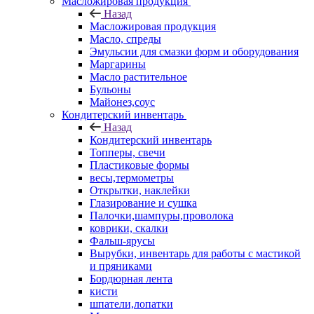
Масложировая продукция
Назад
Масложировая продукция
Масло, спреды
Эмульсии для смазки форм и оборудования
Маргарины
Масло растительное
Бульоны
Майонез,соус
Кондитерский инвентарь
Назад
Кондитерский инвентарь
Топперы, свечи
Пластиковые формы
весы,термометры
Открытки, наклейки
Глазирование и сушка
Палочки,шампуры,проволока
коврики, скалки
Фальш-ярусы
Вырубки, инвентарь для работы с мастикой
и пряниками
Бордюрная лента
кисти
шпатели,лопатки