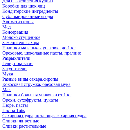
Для изготовления кулича
Коробки для шок.яиц
Кондитерские ингредиенты
Сублимированные ягоды
Ароматизаторы
Мед
Консервация
Молоко сгущенное
Заменитель сахара
Начинки маленькая упаковка до 1 кг
Ореховые, шоколадные пасты, пралине
Разрыхлители
Гели, покрытия
Загустители
Мука
Разные виды сахара,сиропы
Кокосовая стружка, ореховая мука
Мак
Начинки большая упаковка от 1 кг
Орехи, сухофрукты, цукаты
Пюре, пасты
Пасты Tatis
Сахарная пудра, нетающая сахарная пудра
Сливки животные
Сливки растительные