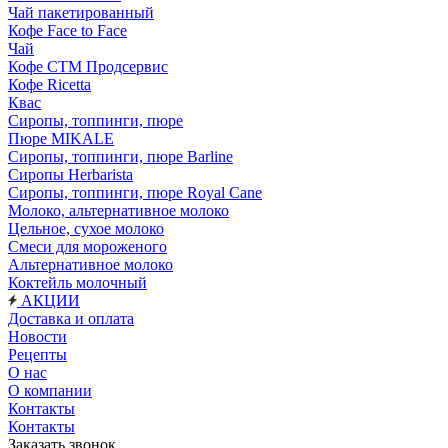
Чай пакетированный
Кофе Face to Face
Чай
Кофе СТМ Продсервис
Кофе Ricetta
Квас
Сиропы, топпинги, пюре
Пюре MIKALE
Сиропы, топпинги, пюре Barline
Сиропы Herbarista
Сиропы, топпинги, пюре Royal Cane
Молоко, альтернативное молоко
Цельное, сухое молоко
Смеси для мороженого
Альтернативное молоко
Коктейль молочный
АКЦИИ
Доставка и оплата
Новости
Рецепты
О нас
О компании
Контакты
Контакты
Заказать звонок