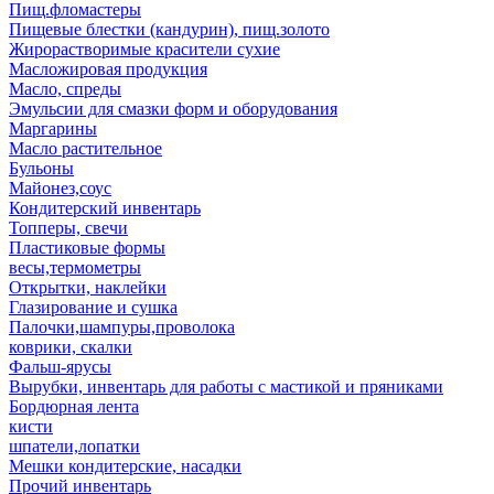
Пищ.фломастеры
Пищевые блестки (кандурин), пищ.золото
Жирорастворимые красители сухие
Масложировая продукция
Масло, спреды
Эмульсии для смазки форм и оборудования
Маргарины
Масло растительное
Бульоны
Майонез,соус
Кондитерский инвентарь
Топперы, свечи
Пластиковые формы
весы,термометры
Открытки, наклейки
Глазирование и сушка
Палочки,шампуры,проволока
коврики, скалки
Фальш-ярусы
Вырубки, инвентарь для работы с мастикой и пряниками
Бордюрная лента
кисти
шпатели,лопатки
Мешки кондитерские, насадки
Прочий инвентарь