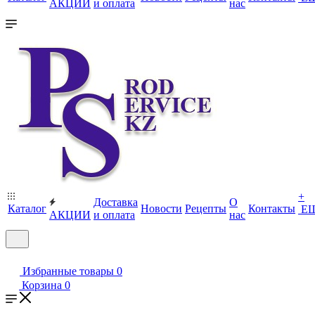
АКЦИИ
и оплата
нас
+
Доставка
О
Каталог
Новости
Рецепты
Контакты
Е
АКЦИИ
и оплата
нас
Избранные товары
0
Корзина
0