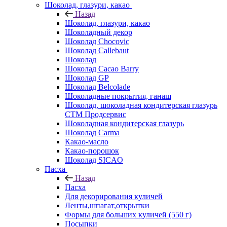
Шоколад, глазури, какао
Назад
Шоколад, глазури, какао
Шоколадный декор
Шоколад Chocovic
Шоколад Callebaut
Шоколад
Шоколад Cacao Barry
Шоколад GP
Шоколад Belcolade
Шоколадные покрытия, ганаш
Шоколад, шоколадная кондитерская глазурь
СТМ Продсервис
Шоколадная кондитерская глазурь
Шоколад Carma
Какао-масло
Какао-порошок
Шоколад SICAO
Пасха
Назад
Пасха
Для декорирования куличей
Ленты,шпагат,открытки
Формы для больших куличей (550 г)
Посыпки