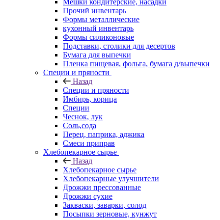
Мешки кондитерские, насадки
Прочий инвентарь
Формы металлические
кухонный инвентарь
Формы силиконовые
Подставки, столики для десертов
Бумага для выпечки
Пленка пищевая, фольга, бумага д/выпечки
Специи и пряности
Назад
Специи и пряности
Имбирь, корица
Специи
Чеснок, лук
Соль,сода
Перец, паприка, аджика
Смеси приправ
Хлебопекарное сырье
Назад
Хлебопекарное сырье
Хлебопекарные улучшители
Дрожжи прессованные
Дрожжи сухие
Закваски, заварки, солод
Посыпки зерновые, кунжут