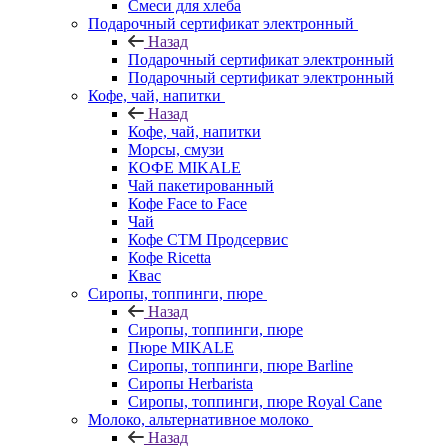
Смеси для хлеба
Подарочный сертификат электронный
Назад
Подарочный сертификат электронный
Подарочный сертификат электронный
Кофе, чай, напитки
Назад
Кофе, чай, напитки
Морсы, смузи
КОФЕ MIKALE
Чай пакетированный
Кофе Face to Face
Чай
Кофе СТМ Продсервис
Кофе Ricetta
Квас
Сиропы, топпинги, пюре
Назад
Сиропы, топпинги, пюре
Пюре MIKALE
Сиропы, топпинги, пюре Barline
Сиропы Herbarista
Сиропы, топпинги, пюре Royal Cane
Молоко, альтернативное молоко
Назад