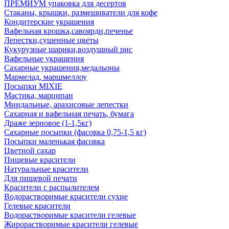
ПРЕМИУМ упаковка для десертов
Стаканы, крышки, размешиватели для кофе
Кондитерские украшения
Вафельная крошка,савоярди,печенье
Лепестки,сушенные цветы
Кукурузные шарики,воздушный рис
Вафельные украшения
Сахарные украшения,медальоны
Мармелад, маршмеллоу
Посыпки MIXIE
Мастика, марципан
Миндальные, арахисовые лепестки
Сахарная и вафельная печать, бумага
Драже зерновое (1-1,5кг)
Сахарные посыпки (фасовка 0,75-1,5 кг)
Посыпки маленькая фасовка
Цветной сахар
Пищевые красители
Натуральные красители
Для пищевой печати
Красители с распылителем
Водорастворимые красители сухие
Гелевые красители
Водорастворимые красители гелевые
Жирорастворимые красители гелевые