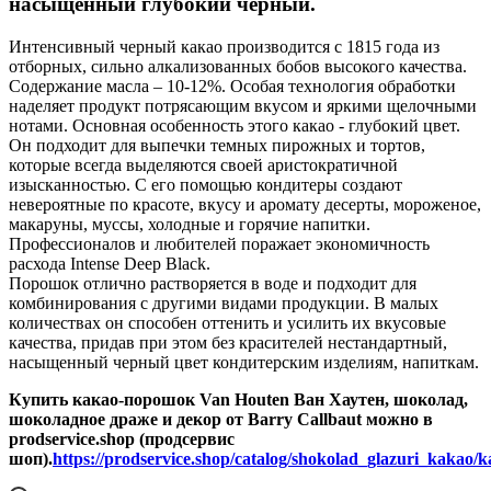
насыщенный глубокий черный.
Интенсивный черный какао производится с 1815 года из
отборных, сильно алкализованных бобов высокого качества.
Содержание масла – 10-12%. Особая технология обработки
наделяет продукт потрясающим вкусом и яркими щелочными
нотами. Основная особенность этого какао - глубокий цвет.
Он подходит для выпечки темных пирожных и тортов,
которые всегда выделяются своей аристократичной
изысканностью. С его помощью кондитеры создают
невероятные по красоте, вкусу и аромату десерты, мороженое,
макаруны, муссы, холодные и горячие напитки.
Профессионалов и любителей поражает экономичность
расхода Intense Deep Black.
Порошок отлично растворяется в воде и подходит для
комбинирования с другими видами продукции. В малых
количествах он способен оттенить и усилить их вкусовые
качества, придав при этом без красителей нестандартный,
насыщенный черный цвет кондитерским изделиям, напиткам.
Купить какао-порошок Van Houten Ван Хаутен, шоколад,
шоколадное драже и декор от Barry Callbaut можно в
prodservice.shop (продсервис
шоп).
https://prodservice.shop/catalog/shokolad_glazuri_kakao/