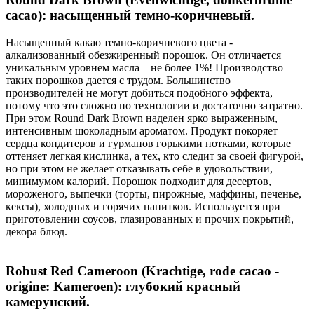
cacao): насыщенный темно-коричневый.
Насыщенный какао темно-коричневого цвета -
алкализованный обезжиренный порошок. Он отличается
уникальным уровнем масла – не более 1%! Производство
таких порошков дается с трудом. Большинство
производителей не могут добиться подобного эффекта,
потому что это сложно по технологии и достаточно затратно.
При этом Round Dark Brown наделен ярко выраженным,
интенсивным шоколадным ароматом. Продукт покоряет
сердца кондитеров и гурманов горькими нотками, которые
оттеняет легкая кислинка, а тех, кто следит за своей фигурой,
но при этом не желает отказывать себе в удовольствии, –
минимумом калорий. Порошок подходит для десертов,
мороженого, выпечки (торты, пирожные, маффины, печенье,
кексы), холодных и горячих напитков. Используется при
приготовлении соусов, глазированных и прочих покрытий,
декора блюд.
Robust Red Cameroon (Krachtige, rode cacao -
origine: Kameroen): глубокий красный
камерунский.