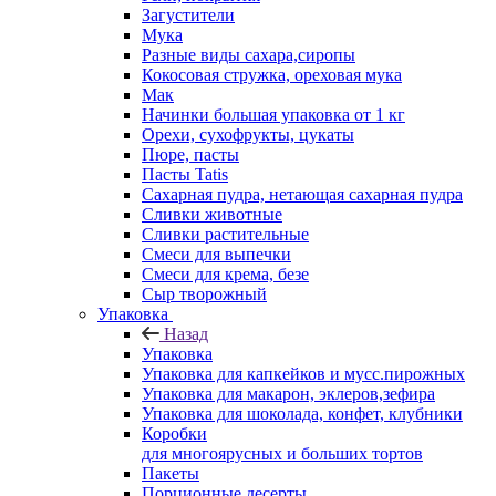
Загустители
Мука
Разные виды сахара,сиропы
Кокосовая стружка, ореховая мука
Мак
Начинки большая упаковка от 1 кг
Орехи, сухофрукты, цукаты
Пюре, пасты
Пасты Tatis
Сахарная пудра, нетающая сахарная пудра
Сливки животные
Сливки растительные
Смеси для выпечки
Смеси для крема, безе
Сыр творожный
Упаковка
Назад
Упаковка
Упаковка для капкейков и мусс.пирожных
Упаковка для макарон, эклеров,зефира
Упаковка для шоколада, конфет, клубники
Коробки
для многоярусных и больших тортов
Пакеты
Порционные десерты