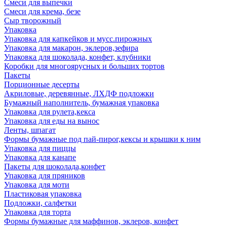
Смеси для выпечки
Смеси для крема, безе
Сыр творожный
Упаковка
Упаковка для капкейков и мусс.пирожных
Упаковка для макарон, эклеров,зефира
Упаковка для шоколада, конфет, клубники
Коробки для многоярусных и больших тортов
Пакеты
Порционные десерты
Акриловые, деревянные, ЛХДФ подложки
Бумажный наполнитель, бумажная упаковка
Упаковка для рулета,кекса
Упаковка для еды на вынос
Ленты, шпагат
Формы бумажные под пай-пирог,кексы и крышки к ним
Упаковка для пиццы
Упаковка для канапе
Пакеты для шоколада,конфет
Упаковка для пряников
Упаковка для моти
Пластиковая упаковка
Подложки, салфетки
Упаковка для торта
Формы бумажные для маффинов, эклеров, конфет