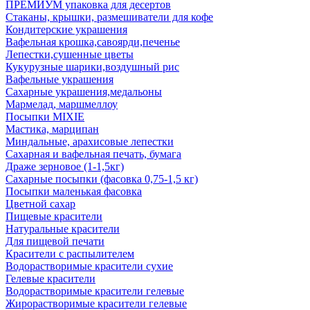
ПРЕМИУМ упаковка для десертов
Стаканы, крышки, размешиватели для кофе
Кондитерские украшения
Вафельная крошка,савоярди,печенье
Лепестки,сушенные цветы
Кукурузные шарики,воздушный рис
Вафельные украшения
Сахарные украшения,медальоны
Мармелад, маршмеллоу
Посыпки MIXIE
Мастика, марципан
Миндальные, арахисовые лепестки
Сахарная и вафельная печать, бумага
Драже зерновое (1-1,5кг)
Сахарные посыпки (фасовка 0,75-1,5 кг)
Посыпки маленькая фасовка
Цветной сахар
Пищевые красители
Натуральные красители
Для пищевой печати
Красители с распылителем
Водорастворимые красители сухие
Гелевые красители
Водорастворимые красители гелевые
Жирорастворимые красители гелевые