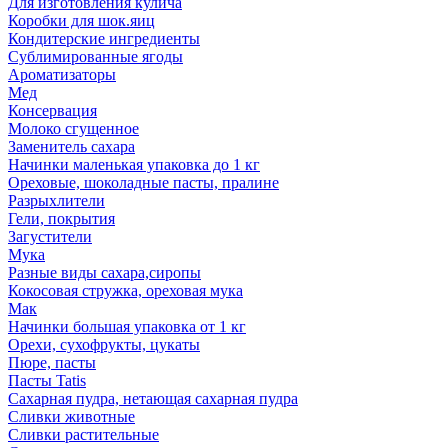
Для изготовления кулича
Коробки для шок.яиц
Кондитерские ингредиенты
Сублимированные ягоды
Ароматизаторы
Мед
Консервация
Молоко сгущенное
Заменитель сахара
Начинки маленькая упаковка до 1 кг
Ореховые, шоколадные пасты, пралине
Разрыхлители
Гели, покрытия
Загустители
Мука
Разные виды сахара,сиропы
Кокосовая стружка, ореховая мука
Мак
Начинки большая упаковка от 1 кг
Орехи, сухофрукты, цукаты
Пюре, пасты
Пасты Tatis
Сахарная пудра, нетающая сахарная пудра
Сливки животные
Сливки растительные