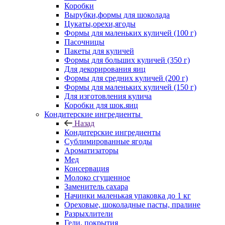
Коробки
Вырубки,формы для шоколада
Цукаты,орехи,ягоды
Формы для маленьких куличей (100 г)
Пасочницы
Пакеты для куличей
Формы для больших куличей (350 г)
Для декорирования яиц
Формы для средних куличей (200 г)
Формы для маленьких куличей (150 г)
Для изготовления кулича
Коробки для шок.яиц
Кондитерские ингредиенты
Назад
Кондитерские ингредиенты
Сублимированные ягоды
Ароматизаторы
Мед
Консервация
Молоко сгущенное
Заменитель сахара
Начинки маленькая упаковка до 1 кг
Ореховые, шоколадные пасты, пралине
Разрыхлители
Гели, покрытия