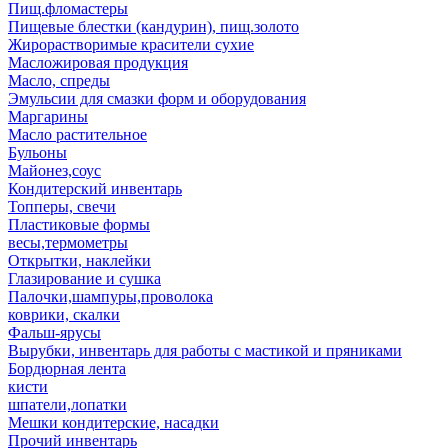
Пищ.фломастеры
Пищевые блестки (кандурин), пищ.золото
Жирорастворимые красители сухие
Масложировая продукция
Масло, спреды
Эмульсии для смазки форм и оборудования
Маргарины
Масло растительное
Бульоны
Майонез,соус
Кондитерский инвентарь
Топперы, свечи
Пластиковые формы
весы,термометры
Открытки, наклейки
Глазирование и сушка
Палочки,шампуры,проволока
коврики, скалки
Фальш-ярусы
Вырубки, инвентарь для работы с мастикой и пряниками
Бордюрная лента
кисти
шпатели,лопатки
Мешки кондитерские, насадки
Прочий инвентарь