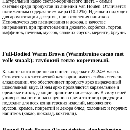
Натуральный какао светло-коричневого цвета – самый
светлый среди продуктов из линейки Van Houten. Отличается
пониженным содержанием жира (10-12%). Идеально подходит
для ароматизации десертов, приготовления напитков.
Используется для глазирования и декора, в качестве
ингредиента при приготовлении джелато, сорбетов, тортов,
маффинов, печенья, муссов, сладких соусов, меренги, брауни.
Full-Bodied Warm Brown (Warmbruine cacao met
volle smaak): глубокий тепло-коричневый.
Какао теплого коричневого цвета содержит 22-24% масла.
Относится к классической категории, имеет слабую степень
алкализации, что обеспечивает продукту ярко выраженный
шоколадный вкус. В нем ярко проявляются карамельные и
ореховые нотки, дающие приятное послевкусие. В силу своей
универсальности и насыщенного цвета этот вид продукции
подходит для всех кондитерских изделий, мороженого,
муссов, кремов, покрытий и декора блюд, холодных и горячих
напитков (какао, шоколад, коктейли).
Round Dark Brown (Evenwichtige, donkerbruine