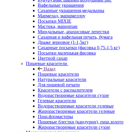
Вафельные украшения
Сахарные украшения,медальоны
Мармелад, маршмеллоу
Посыпки MIXIE
Мастика, марципан
Миндальные, арахисовые лепестки
Сахарная и вафельная печать, бумага
Драже зерновое (1-1,5кг)
Сахарные посыпки (фасовка 0,75-1,5 кг)
Посыпки маленькая фасовка
Цветной сахар
Пищевые красители
Назад
Пищевые красители
Натуральные красители
Для пищевой печати
Красители с распылителем
Водорастворимые красители сухие
Гелевые красители
Водорастворимые красители гелевые
Жирорастворимые красители гелевые
Пищ.фломастеры
Пищевые блестки (кандурин), пищ.золото
Жирорастворимые красители сухие