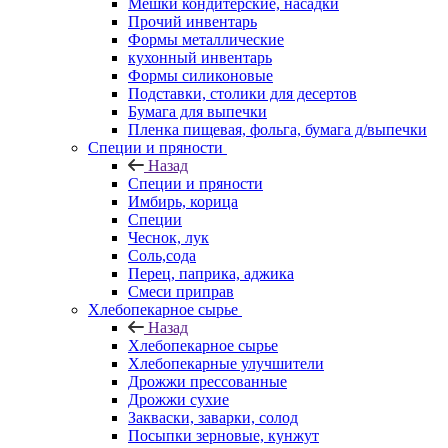
Мешки кондитерские, насадки
Прочий инвентарь
Формы металлические
кухонный инвентарь
Формы силиконовые
Подставки, столики для десертов
Бумага для выпечки
Пленка пищевая, фольга, бумага д/выпечки
Специи и пряности
Назад
Специи и пряности
Имбирь, корица
Специи
Чеснок, лук
Соль,сода
Перец, паприка, аджика
Смеси приправ
Хлебопекарное сырье
Назад
Хлебопекарное сырье
Хлебопекарные улучшители
Дрожжи прессованные
Дрожжи сухие
Закваски, заварки, солод
Посыпки зерновые, кунжут