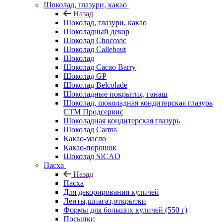
Шоколад, глазури, какао
Назад
Шоколад, глазури, какао
Шоколадный декор
Шоколад Chocovic
Шоколад Callebaut
Шоколад
Шоколад Cacao Barry
Шоколад GP
Шоколад Belcolade
Шоколадные покрытия, ганаш
Шоколад, шоколадная кондитерская глазурь
СТМ Продсервис
Шоколадная кондитерская глазурь
Шоколад Carma
Какао-масло
Какао-порошок
Шоколад SICAO
Пасха
Назад
Пасха
Для декорирования куличей
Ленты,шпагат,открытки
Формы для больших куличей (550 г)
Посыпки