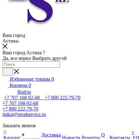
Ваш город
Астана
Ваш город Астана ?
Да, все верно
Выбрать другой
Избранные товары
0
Корзина
0
Войти
+7 707 168-92-68 +7 800 222-79-70
+7 707 168-92-68
+7 800 222-79-70
imkzt@prodservice.ru
Заказать звонок
+
Доставка
О
Каталог
Новости
Рецепты
Контакты
Е