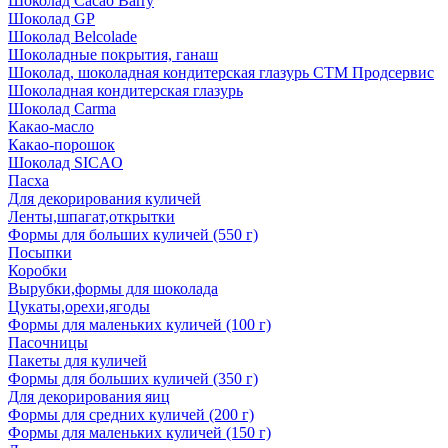
Шоколад Cacao Barry
Шоколад GP
Шоколад Belcolade
Шоколадные покрытия, ганаш
Шоколад, шоколадная кондитерская глазурь СТМ Продсервис
Шоколадная кондитерская глазурь
Шоколад Carma
Какао-масло
Какао-порошок
Шоколад SICAO
Пасха
Для декорирования куличей
Ленты,шпагат,открытки
Формы для больших куличей (550 г)
Посыпки
Коробки
Вырубки,формы для шоколада
Цукаты,орехи,ягоды
Формы для маленьких куличей (100 г)
Пасочницы
Пакеты для куличей
Формы для больших куличей (350 г)
Для декорирования яиц
Формы для средних куличей (200 г)
Формы для маленьких куличей (150 г)