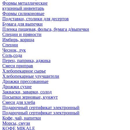
Формы металлические
кухонный инвентарь
Формы силиконовые
Подставки, столики для десертов
Бумага для выпечки
Пленка пищевая, фольга, бумага д/выпечки
Специи и пряности
Имбирь, корица
Специи
Чеснок, лук
Соль,сода
Перец, паприка, аджика
Смеси приправ
Хлебопекарное сырье
Хлебопекарные улучшители
Дрожжи прессованные
Дрожжи сухие
Закваски, заварки, солод
Посыпки зерновые, кунжут
Смеси для хлеба
Подарочный сертификат электронный
Подарочный сертификат электронный
Кофе, чай, напитки
Морсы, смузи
КОФЕ MIKALE