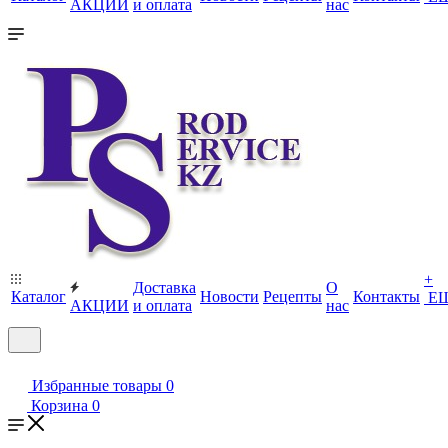
АКЦИИ
и оплата
нас
+
Доставка
О
Каталог
Новости
Рецепты
Контакты
Е
АКЦИИ
и оплата
нас
Избранные товары
0
Корзина
0