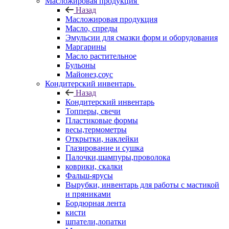
Масложировая продукция
Назад
Масложировая продукция
Масло, спреды
Эмульсии для смазки форм и оборудования
Маргарины
Масло растительное
Бульоны
Майонез,соус
Кондитерский инвентарь
Назад
Кондитерский инвентарь
Топперы, свечи
Пластиковые формы
весы,термометры
Открытки, наклейки
Глазирование и сушка
Палочки,шампуры,проволока
коврики, скалки
Фальш-ярусы
Вырубки, инвентарь для работы с мастикой
и пряниками
Бордюрная лента
кисти
шпатели,лопатки