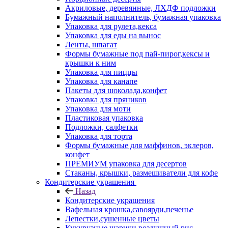
Акриловые, деревянные, ЛХДФ подложки
Бумажный наполнитель, бумажная упаковка
Упаковка для рулета,кекса
Упаковка для еды на вынос
Ленты, шпагат
Формы бумажные под пай-пирог,кексы и
крышки к ним
Упаковка для пиццы
Упаковка для канапе
Пакеты для шоколада,конфет
Упаковка для пряников
Упаковка для моти
Пластиковая упаковка
Подложки, салфетки
Упаковка для торта
Формы бумажные для маффинов, эклеров,
конфет
ПРЕМИУМ упаковка для десертов
Стаканы, крышки, размешиватели для кофе
Кондитерские украшения
Назад
Кондитерские украшения
Вафельная крошка,савоярди,печенье
Лепестки,сушенные цветы
Кукурузные шарики,воздушный рис