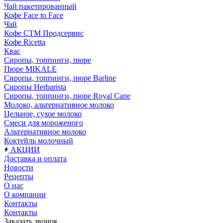
Чай пакетированный
Кофе Face to Face
Чай
Кофе СТМ Продсервис
Кофе Ricetta
Квас
Сиропы, топпинги, пюре
Пюре MIKALE
Сиропы, топпинги, пюре Barline
Сиропы Herbarista
Сиропы, топпинги, пюре Royal Cane
Молоко, альтернативное молоко
Цельное, сухое молоко
Смеси для мороженого
Альтернативное молоко
Коктейль молочный
АКЦИИ
Доставка и оплата
Новости
Рецепты
О нас
О компании
Контакты
Контакты
Заказать звонок