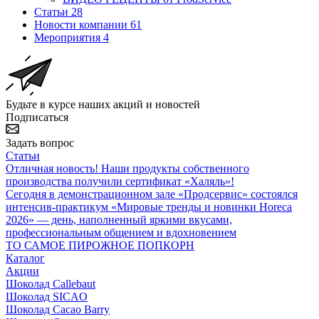
Статьи
28
Новости компании
61
Мероприятия
4
Будьте в курсе наших акций и новостей
Подписаться
Задать вопрос
Статьи
Отличная новость! Наши продукты собственного
производства получили сертификат «Халяль»!
Сегодня в демонстрационном зале «Продсервис» состоялся
интенсив-практикум «Мировые тренды и новинки Horeca
2026» — день, наполненный яркими вкусами,
профессиональным общением и вдохновением
ТО САМОЕ ПИРОЖНОЕ ПОПКОРН
Каталог
Акции
Шоколад Callebaut
Шоколад SICAO
Шоколад Cacao Barry