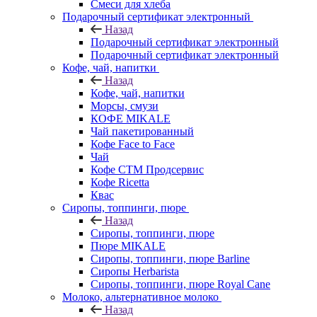
Смеси для хлеба
Подарочный сертификат электронный
Назад
Подарочный сертификат электронный
Подарочный сертификат электронный
Кофе, чай, напитки
Назад
Кофе, чай, напитки
Морсы, смузи
КОФЕ MIKALE
Чай пакетированный
Кофе Face to Face
Чай
Кофе СТМ Продсервис
Кофе Ricetta
Квас
Сиропы, топпинги, пюре
Назад
Сиропы, топпинги, пюре
Пюре MIKALE
Сиропы, топпинги, пюре Barline
Сиропы Herbarista
Сиропы, топпинги, пюре Royal Cane
Молоко, альтернативное молоко
Назад