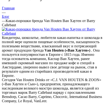
Главная
—
Блог
—
Какао-порошки бренда Van Houten Ван Хаутен от Barry
Callebaut
Кондитеры, шоколатье, любители какао-напитка и шоколада в
полной мере оценили пищевые особенности, насыщенность
полезными веществами, изысканный вкус и потрясающий
аромат продукции бренда
Van Houten («Ван Хаутен»)
. Она
пользуется популярностью в Европе с 1815 года. Именно
тогда основатель компании, Каспар Ван Хаутен, ранее
имевший скромный магазин по продаже кофе и специй в
Амстердаме, уверенно вывел свое детище на рынок, став в
результате одним из старейших производителей какао в
Европе.
Сегодня Van Houten Drinks от «C.J. VAN HOUTEN & ZOON»
(«Ван Хаутен и Сын»), предприятия, принадлежащего
наследникам великого маэстро шоколада, является одной из
торговых марок Barry Callebaut наряду с прославленными
Bensdorp, Cacao Barry, Caprimo, Chocovic, International Business
Company, Le Royal, VanLeer.