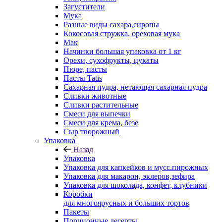
Загустители
Мука
Разные виды сахара,сиропы
Кокосовая стружка, ореховая мука
Мак
Начинки большая упаковка от 1 кг
Орехи, сухофрукты, цукаты
Пюре, пасты
Пасты Tatis
Сахарная пудра, нетающая сахарная пудра
Сливки животные
Сливки растительные
Смеси для выпечки
Смеси для крема, безе
Сыр творожный
Упаковка
Назад
Упаковка
Упаковка для капкейков и мусс.пирожных
Упаковка для макарон, эклеров,зефира
Упаковка для шоколада, конфет, клубники
Коробки
для многоярусных и больших тортов
Пакеты
Порционные десерты