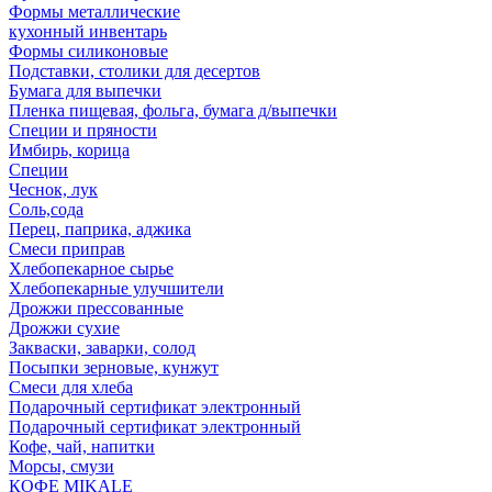
Формы металлические
кухонный инвентарь
Формы силиконовые
Подставки, столики для десертов
Бумага для выпечки
Пленка пищевая, фольга, бумага д/выпечки
Специи и пряности
Имбирь, корица
Специи
Чеснок, лук
Соль,сода
Перец, паприка, аджика
Смеси приправ
Хлебопекарное сырье
Хлебопекарные улучшители
Дрожжи прессованные
Дрожжи сухие
Закваски, заварки, солод
Посыпки зерновые, кунжут
Смеси для хлеба
Подарочный сертификат электронный
Подарочный сертификат электронный
Кофе, чай, напитки
Морсы, смузи
КОФЕ MIKALE