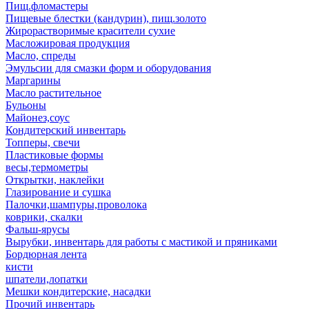
Пищ.фломастеры
Пищевые блестки (кандурин), пищ.золото
Жирорастворимые красители сухие
Масложировая продукция
Масло, спреды
Эмульсии для смазки форм и оборудования
Маргарины
Масло растительное
Бульоны
Майонез,соус
Кондитерский инвентарь
Топперы, свечи
Пластиковые формы
весы,термометры
Открытки, наклейки
Глазирование и сушка
Палочки,шампуры,проволока
коврики, скалки
Фальш-ярусы
Вырубки, инвентарь для работы с мастикой и пряниками
Бордюрная лента
кисти
шпатели,лопатки
Мешки кондитерские, насадки
Прочий инвентарь