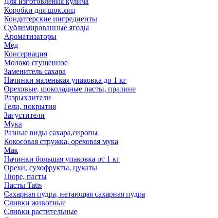
Для изготовления кулича
Коробки для шок.яиц
Кондитерские ингредиенты
Сублимированные ягоды
Ароматизаторы
Мед
Консервация
Молоко сгущенное
Заменитель сахара
Начинки маленькая упаковка до 1 кг
Ореховые, шоколадные пасты, пралине
Разрыхлители
Гели, покрытия
Загустители
Мука
Разные виды сахара,сиропы
Кокосовая стружка, ореховая мука
Мак
Начинки большая упаковка от 1 кг
Орехи, сухофрукты, цукаты
Пюре, пасты
Пасты Tatis
Сахарная пудра, нетающая сахарная пудра
Сливки животные
Сливки растительные