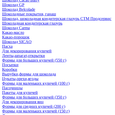
Шоколад Cacao Barry
Шоколад GP
Шоколад Belcolade
Шоколадные покрытия, ганаш
Шоколад, шоколадная кондитерская глазурь СТМ Продсервис
Шоколадная кондитерская глазурь
Шоколад Carma
Какао-масло
Какао-порошок
Шоколад SICAO
Пасха
Для декорирования куличей
Ленты,шпагат,открытки
Формы для больших куличей (550 г)
Посыпки
Коробки
Вырубки,формы для шоколада
Цукаты,орехи,ягоды
Формы для маленьких куличей (100 г)
Пасочницы
Пакеты для куличей
Формы для больших куличей (350 г)
Для декорирования яиц
Формы для средних куличей (200 г)
Формы для маленьких куличей (150 г)