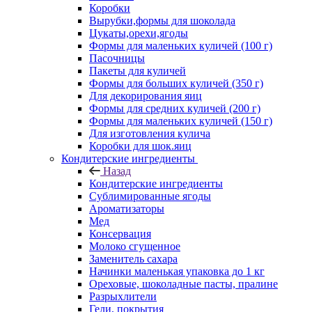
Коробки
Вырубки,формы для шоколада
Цукаты,орехи,ягоды
Формы для маленьких куличей (100 г)
Пасочницы
Пакеты для куличей
Формы для больших куличей (350 г)
Для декорирования яиц
Формы для средних куличей (200 г)
Формы для маленьких куличей (150 г)
Для изготовления кулича
Коробки для шок.яиц
Кондитерские ингредиенты
Назад
Кондитерские ингредиенты
Сублимированные ягоды
Ароматизаторы
Мед
Консервация
Молоко сгущенное
Заменитель сахара
Начинки маленькая упаковка до 1 кг
Ореховые, шоколадные пасты, пралине
Разрыхлители
Гели, покрытия