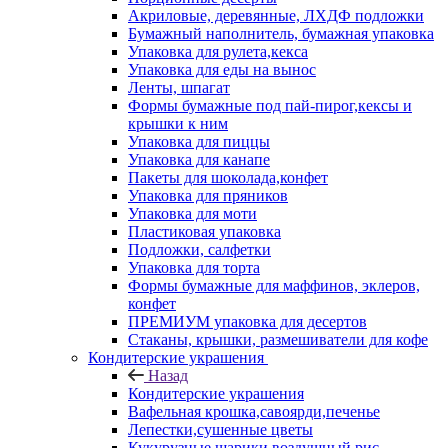
Акриловые, деревянные, ЛХДФ подложки
Бумажный наполнитель, бумажная упаковка
Упаковка для рулета,кекса
Упаковка для еды на вынос
Ленты, шпагат
Формы бумажные под пай-пирог,кексы и
крышки к ним
Упаковка для пиццы
Упаковка для канапе
Пакеты для шоколада,конфет
Упаковка для пряников
Упаковка для моти
Пластиковая упаковка
Подложки, салфетки
Упаковка для торта
Формы бумажные для маффинов, эклеров,
конфет
ПРЕМИУМ упаковка для десертов
Стаканы, крышки, размешиватели для кофе
Кондитерские украшения
Назад
Кондитерские украшения
Вафельная крошка,савоярди,печенье
Лепестки,сушенные цветы
Кукурузные шарики,воздушный рис