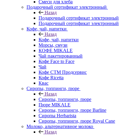
Смеси для хлеба
Подарочный сертификат электронный
Назад
Подарочный сертификат электронный
Подарочный сертификат электронный
Кофе, чай, напитки
Назад
Кофе, чай, напитки
Морсы, смузи
КОФЕ MIKALE
Чай пакетированный
Кофе Face to Face
Чай
Кофе СТМ Продсервис
Кофе Ricetta
Квас
Сиропы, топпинги, пюре
Назад
Сиропы, топпинги, пюре
Пюре MIKALE
Сиропы, топпинги, пюре Barline
Сиропы Herbarista
Сиропы, топпинги, пюре Royal Cane
Молоко, альтернативное молоко
Назад