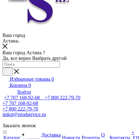
Ваш город
Астана
Ваш город Астана ?
Да, все верно
Выбрать другой
Избранные товары
0
Корзина
0
Войти
+7 707 168-92-68 +7 800 222-79-70
+7 707 168-92-68
+7 800 222-79-70
imkzt@prodservice.ru
Заказать звонок
+
Доставка
О
Каталог
Новости
Рецепты
Контакты
Е