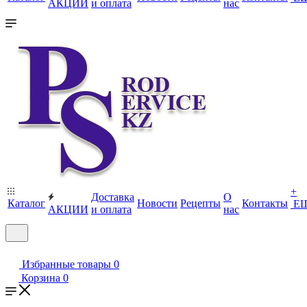
АКЦИИ
и оплата
нас
+
Доставка
О
Каталог
Новости
Рецепты
Контакты
Е
АКЦИИ
и оплата
нас
Избранные товары
0
Корзина
0