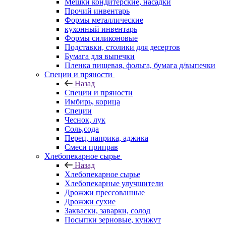
Мешки кондитерские, насадки
Прочий инвентарь
Формы металлические
кухонный инвентарь
Формы силиконовые
Подставки, столики для десертов
Бумага для выпечки
Пленка пищевая, фольга, бумага д/выпечки
Специи и пряности
Назад
Специи и пряности
Имбирь, корица
Специи
Чеснок, лук
Соль,сода
Перец, паприка, аджика
Смеси приправ
Хлебопекарное сырье
Назад
Хлебопекарное сырье
Хлебопекарные улучшители
Дрожжи прессованные
Дрожжи сухие
Закваски, заварки, солод
Посыпки зерновые, кунжут