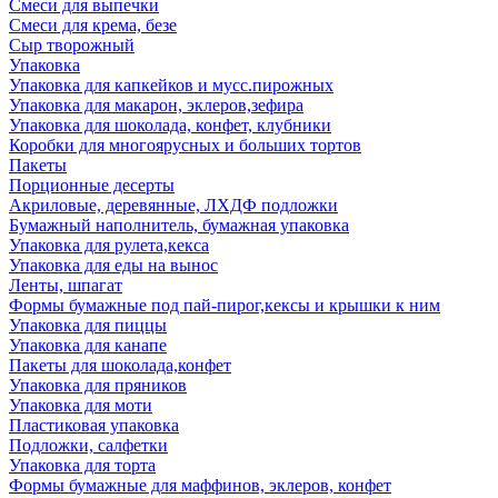
Смеси для выпечки
Смеси для крема, безе
Сыр творожный
Упаковка
Упаковка для капкейков и мусс.пирожных
Упаковка для макарон, эклеров,зефира
Упаковка для шоколада, конфет, клубники
Коробки для многоярусных и больших тортов
Пакеты
Порционные десерты
Акриловые, деревянные, ЛХДФ подложки
Бумажный наполнитель, бумажная упаковка
Упаковка для рулета,кекса
Упаковка для еды на вынос
Ленты, шпагат
Формы бумажные под пай-пирог,кексы и крышки к ним
Упаковка для пиццы
Упаковка для канапе
Пакеты для шоколада,конфет
Упаковка для пряников
Упаковка для моти
Пластиковая упаковка
Подложки, салфетки
Упаковка для торта
Формы бумажные для маффинов, эклеров, конфет