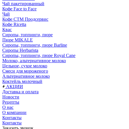
Чай пакетированный
Кофе Face to Face
Чай
Кофе СТМ Продсервис
Кофе Ricetta
Квас
Сиропы, топпинги, пюре
Пюре MIKALE
Сиропы, топпинги, пюре Barline
Сиропы Herbarista
Сиропы, топпинги, пюре Royal Cane
Молоко, альтернативное молоко
Цельное, сухое молоко
Смеси для мороженого
Альтернативное молоко
Коктейль молочный
АКЦИИ
Доставка и оплата
Новости
Рецепты
О нас
О компании
Контакты
Контакты
Заказать звонок