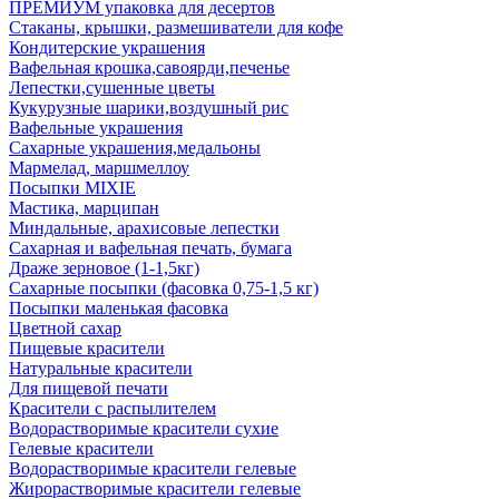
ПРЕМИУМ упаковка для десертов
Стаканы, крышки, размешиватели для кофе
Кондитерские украшения
Вафельная крошка,савоярди,печенье
Лепестки,сушенные цветы
Кукурузные шарики,воздушный рис
Вафельные украшения
Сахарные украшения,медальоны
Мармелад, маршмеллоу
Посыпки MIXIE
Мастика, марципан
Миндальные, арахисовые лепестки
Сахарная и вафельная печать, бумага
Драже зерновое (1-1,5кг)
Сахарные посыпки (фасовка 0,75-1,5 кг)
Посыпки маленькая фасовка
Цветной сахар
Пищевые красители
Натуральные красители
Для пищевой печати
Красители с распылителем
Водорастворимые красители сухие
Гелевые красители
Водорастворимые красители гелевые
Жирорастворимые красители гелевые