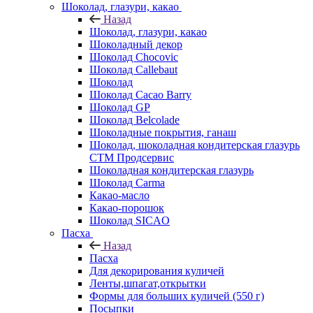
Шоколад, глазури, какао
Назад
Шоколад, глазури, какао
Шоколадный декор
Шоколад Chocovic
Шоколад Callebaut
Шоколад
Шоколад Cacao Barry
Шоколад GP
Шоколад Belcolade
Шоколадные покрытия, ганаш
Шоколад, шоколадная кондитерская глазурь
СТМ Продсервис
Шоколадная кондитерская глазурь
Шоколад Carma
Какао-масло
Какао-порошок
Шоколад SICAO
Пасха
Назад
Пасха
Для декорирования куличей
Ленты,шпагат,открытки
Формы для больших куличей (550 г)
Посыпки