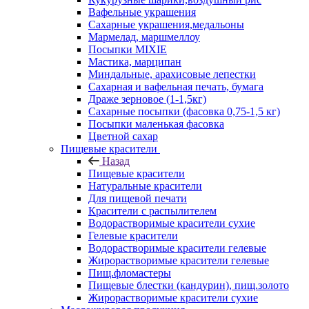
Вафельные украшения
Сахарные украшения,медальоны
Мармелад, маршмеллоу
Посыпки MIXIE
Мастика, марципан
Миндальные, арахисовые лепестки
Сахарная и вафельная печать, бумага
Драже зерновое (1-1,5кг)
Сахарные посыпки (фасовка 0,75-1,5 кг)
Посыпки маленькая фасовка
Цветной сахар
Пищевые красители
Назад
Пищевые красители
Натуральные красители
Для пищевой печати
Красители с распылителем
Водорастворимые красители сухие
Гелевые красители
Водорастворимые красители гелевые
Жирорастворимые красители гелевые
Пищ.фломастеры
Пищевые блестки (кандурин), пищ.золото
Жирорастворимые красители сухие