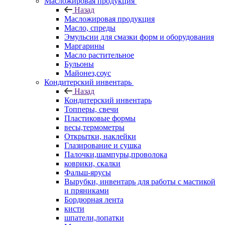
Масложировая продукция
Назад
Масложировая продукция
Масло, спреды
Эмульсии для смазки форм и оборудования
Маргарины
Масло растительное
Бульоны
Майонез,соус
Кондитерский инвентарь
Назад
Кондитерский инвентарь
Топперы, свечи
Пластиковые формы
весы,термометры
Открытки, наклейки
Глазирование и сушка
Палочки,шампуры,проволока
коврики, скалки
Фальш-ярусы
Вырубки, инвентарь для работы с мастикой
и пряниками
Бордюрная лента
кисти
шпатели,лопатки