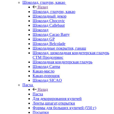
Шоколад, глазури, какао
Назад
Шоколад, глазури, какао
Шоколадный декор
Шоколад Chocovic
Шоколад Callebaut
Шоколад
Шоколад Cacao Barry
Шоколад GP
Шоколад Belcolade
Шоколадные покрытия, ганаш
Шоколад, шоколадная кондитерская глазурь
СТМ Продсервис
Шоколадная кондитерская глазурь
Шоколад Carma
Какао-масло
Какао-порошок
Шоколад SICAO
Пасха
Назад
Пасха
Для декорирования куличей
Ленты,шпагат,открытки
Формы для больших куличей (550 г)
Посыпки