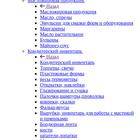
Масложировая продукция
Назад
Масложировая продукция
Масло, спреды
Эмульсии для смазки форм и оборудования
Маргарины
Масло растительное
Бульоны
Майонез,соус
Кондитерский инвентарь
Назад
Кондитерский инвентарь
Топперы, свечи
Пластиковые формы
весы,термометры
Открытки, наклейки
Глазирование и сушка
Палочки,шампуры,проволока
коврики, скалки
Фальш-ярусы
Вырубки, инвентарь для работы с мастикой
и пряниками
Бордюрная лента
кисти
шпатели,лопатки