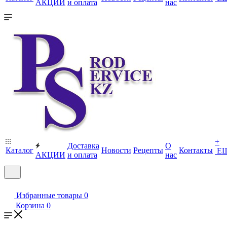
АКЦИИ
и оплата
нас
+
Доставка
О
Каталог
Новости
Рецепты
Контакты
Е
АКЦИИ
и оплата
нас
Избранные товары
0
Корзина
0