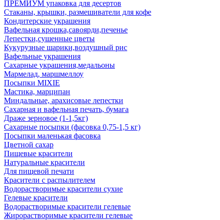
ПРЕМИУМ упаковка для десертов
Стаканы, крышки, размешиватели для кофе
Кондитерские украшения
Вафельная крошка,савоярди,печенье
Лепестки,сушенные цветы
Кукурузные шарики,воздушный рис
Вафельные украшения
Сахарные украшения,медальоны
Мармелад, маршмеллоу
Посыпки MIXIE
Мастика, марципан
Миндальные, арахисовые лепестки
Сахарная и вафельная печать, бумага
Драже зерновое (1-1,5кг)
Сахарные посыпки (фасовка 0,75-1,5 кг)
Посыпки маленькая фасовка
Цветной сахар
Пищевые красители
Натуральные красители
Для пищевой печати
Красители с распылителем
Водорастворимые красители сухие
Гелевые красители
Водорастворимые красители гелевые
Жирорастворимые красители гелевые