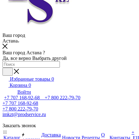
Ваш город
Астана
Ваш город Астана ?
Да, все верно
Выбрать другой
Избранные товары
0
Корзина
0
Войти
+7 707 168-92-68 +7 800 222-79-70
+7 707 168-92-68
+7 800 222-79-70
imkzt@prodservice.ru
Заказать звонок
+
Доставка
О
Каталог
Новости
Рецепты
Контакты
Е