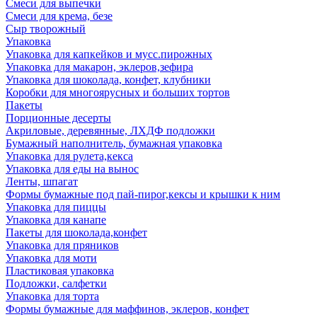
Смеси для выпечки
Смеси для крема, безе
Сыр творожный
Упаковка
Упаковка для капкейков и мусс.пирожных
Упаковка для макарон, эклеров,зефира
Упаковка для шоколада, конфет, клубники
Коробки для многоярусных и больших тортов
Пакеты
Порционные десерты
Акриловые, деревянные, ЛХДФ подложки
Бумажный наполнитель, бумажная упаковка
Упаковка для рулета,кекса
Упаковка для еды на вынос
Ленты, шпагат
Формы бумажные под пай-пирог,кексы и крышки к ним
Упаковка для пиццы
Упаковка для канапе
Пакеты для шоколада,конфет
Упаковка для пряников
Упаковка для моти
Пластиковая упаковка
Подложки, салфетки
Упаковка для торта
Формы бумажные для маффинов, эклеров, конфет