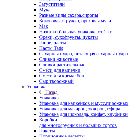
Загустители
Мука
Разные виды сахара,сиропы
Кокосовая стружка, ореховая мука
Мак
Начинки большая упаковка от 1 кг
Орехи, сухофрукты, цукаты
Пюре, пасты
Пасты Tatis
Сахарная пудра, нетающая сахарная пудра
Сливки животные
Сливки растительные
Смеси для выпечки
Смеси для крема, безе
Сыр творожный
Упаковка
Назад
Упаковка
Упаковка для капкейков и мусс.пирожных
Упаковка для макарон, эклеров,зефира
Упаковка для шоколада, конфет, клубники
Коробки
для многоярусных и больших тортов
Пакеты
Порционные десерты