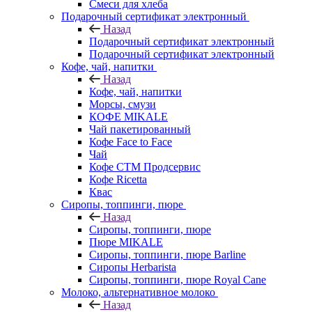
Смеси для хлеба
Подарочный сертификат электронный
Назад
Подарочный сертификат электронный
Подарочный сертификат электронный
Кофе, чай, напитки
Назад
Кофе, чай, напитки
Морсы, смузи
КОФЕ MIKALE
Чай пакетированный
Кофе Face to Face
Чай
Кофе СТМ Продсервис
Кофе Ricetta
Квас
Сиропы, топпинги, пюре
Назад
Сиропы, топпинги, пюре
Пюре MIKALE
Сиропы, топпинги, пюре Barline
Сиропы Herbarista
Сиропы, топпинги, пюре Royal Cane
Молоко, альтернативное молоко
Назад