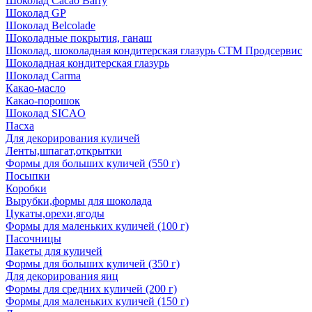
Шоколад Cacao Barry
Шоколад GP
Шоколад Belcolade
Шоколадные покрытия, ганаш
Шоколад, шоколадная кондитерская глазурь СТМ Продсервис
Шоколадная кондитерская глазурь
Шоколад Carma
Какао-масло
Какао-порошок
Шоколад SICAO
Пасха
Для декорирования куличей
Ленты,шпагат,открытки
Формы для больших куличей (550 г)
Посыпки
Коробки
Вырубки,формы для шоколада
Цукаты,орехи,ягоды
Формы для маленьких куличей (100 г)
Пасочницы
Пакеты для куличей
Формы для больших куличей (350 г)
Для декорирования яиц
Формы для средних куличей (200 г)
Формы для маленьких куличей (150 г)