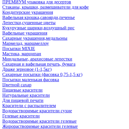
ПРЕМИУМ упаковка для десертов
Стаканы, крышки, размешиватели для кофе
Кондитерские украшения
Вафельная крошка,савоярди,печенье
Лепестки,сушенные цветы
Кукурузные шарики,воздушный рис
Вафельные украшения
Сахарные украшения,медальоны
Мармелад, маршмеллоу
Посыпки MIXIE
Мастика, марципан
Миндальные, арахисовые лепестки
Сахарная и вафельная печать, бумага
Драже зерновое (1-1,5кг)
Сахарные посыпки (фасовка 0,75-1,5 кг)
Посыпки маленькая фасовка
Цветной сахар
Пищевые красители
Натуральные красители
Для пищевой печати
Красители с распылителем
Водорастворимые красители сухие
Гелевые красители
Водорастворимые красители гелевые
Жирорастворимые красители гелевые