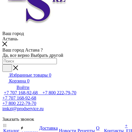
Ваш город
Астана
Ваш город Астана ?
Да, все верно
Выбрать другой
Избранные товары
0
Корзина
0
Войти
+7 707 168-92-68 +7 800 222-79-70
+7 707 168-92-68
+7 800 222-79-70
imkzt@prodservice.ru
Заказать звонок
+
Доставка
О
Каталог
Новости
Рецепты
Контакты
Е