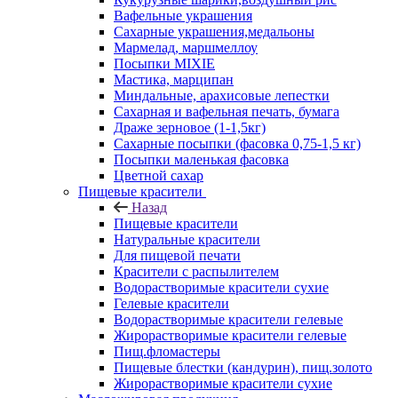
Вафельные украшения
Сахарные украшения,медальоны
Мармелад, маршмеллоу
Посыпки MIXIE
Мастика, марципан
Миндальные, арахисовые лепестки
Сахарная и вафельная печать, бумага
Драже зерновое (1-1,5кг)
Сахарные посыпки (фасовка 0,75-1,5 кг)
Посыпки маленькая фасовка
Цветной сахар
Пищевые красители
Назад
Пищевые красители
Натуральные красители
Для пищевой печати
Красители с распылителем
Водорастворимые красители сухие
Гелевые красители
Водорастворимые красители гелевые
Жирорастворимые красители гелевые
Пищ.фломастеры
Пищевые блестки (кандурин), пищ.золото
Жирорастворимые красители сухие