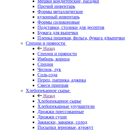
Мешки кондитерские, насадки
Прочий инвентарь
Формы металлические
кухонный инвентарь
Формы силиконовые
Подставки, столики для десертов
Бумага для выпечки
Пленка пищевая, фольга, бумага д/выпечки
Специи и пряности
Назад
Специи и пряности
Имбирь, корица
Специи
Чеснок, лук
Соль,сода
Перец, паприка, аджика
Смеси приправ
Хлебопекарное сырье
Назад
Хлебопекарное сырье
Хлебопекарные улучшители
Дрожжи прессованные
Дрожжи сухие
Закваски, заварки, солод
Посыпки зерновые, кунжут