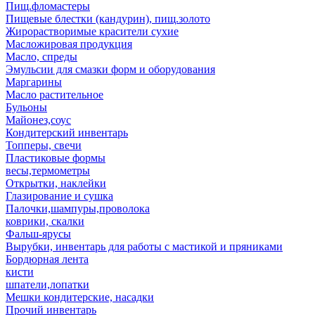
Пищ.фломастеры
Пищевые блестки (кандурин), пищ.золото
Жирорастворимые красители сухие
Масложировая продукция
Масло, спреды
Эмульсии для смазки форм и оборудования
Маргарины
Масло растительное
Бульоны
Майонез,соус
Кондитерский инвентарь
Топперы, свечи
Пластиковые формы
весы,термометры
Открытки, наклейки
Глазирование и сушка
Палочки,шампуры,проволока
коврики, скалки
Фальш-ярусы
Вырубки, инвентарь для работы с мастикой и пряниками
Бордюрная лента
кисти
шпатели,лопатки
Мешки кондитерские, насадки
Прочий инвентарь