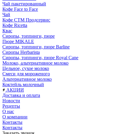
Чай пакетированный
Кофе Face to Face
Чай
Кофе СТМ Продсервис
Кофе Ricetta
Квас
Сиропы, топпинги, пюре
Пюре MIKALE
Сиропы, топпинги, пюре Barline
Сиропы Herbarista
Сиропы, топпинги, пюре Royal Cane
Молоко, альтернативное молоко
Цельное, сухое молоко
Смеси для мороженого
Альтернативное молоко
Коктейль молочный
АКЦИИ
Доставка и оплата
Новости
Рецепты
О нас
О компании
Контакты
Контакты
Заказать звонок