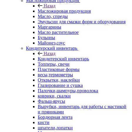
Масложировая продукция
Назад
Масложировая продукция
Масло, спреды
Эмульсии для смазки форм и оборудования
Маргарины
Масло растительное
Бульоны
Майонез,соус
Кондитерский инвентарь
Назад
Кондитерский инвентарь
Топперы, свечи
Пластиковые формы
весы,термометры
Открытки, наклейки
Глазирование и сушка
Палочки,шампуры,проволока
коврики, скалки
Фальш-ярусы
Вырубки, инвентарь для работы с мастикой
и пряниками
Бордюрная лента
кисти
шпатели,лопатки