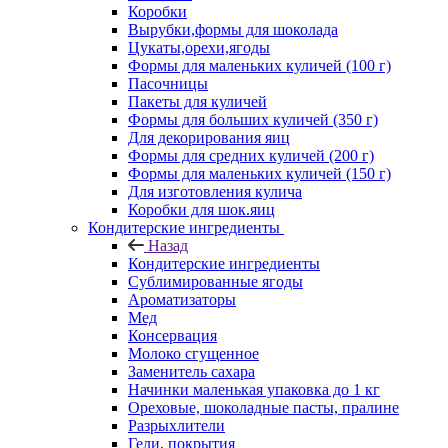
Коробки
Вырубки,формы для шоколада
Цукаты,орехи,ягоды
Формы для маленьких куличей (100 г)
Пасочницы
Пакеты для куличей
Формы для больших куличей (350 г)
Для декорирования яиц
Формы для средних куличей (200 г)
Формы для маленьких куличей (150 г)
Для изготовления кулича
Коробки для шок.яиц
Кондитерские ингредиенты
Назад
Кондитерские ингредиенты
Сублимированные ягоды
Ароматизаторы
Мед
Консервация
Молоко сгущенное
Заменитель сахара
Начинки маленькая упаковка до 1 кг
Ореховые, шоколадные пасты, пралине
Разрыхлители
Гели, покрытия