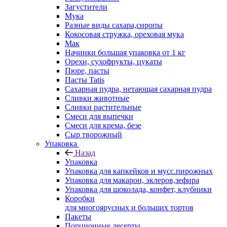
Загустители
Мука
Разные виды сахара,сиропы
Кокосовая стружка, ореховая мука
Мак
Начинки большая упаковка от 1 кг
Орехи, сухофрукты, цукаты
Пюре, пасты
Пасты Tatis
Сахарная пудра, нетающая сахарная пудра
Сливки животные
Сливки растительные
Смеси для выпечки
Смеси для крема, безе
Сыр творожный
Упаковка
Назад
Упаковка
Упаковка для капкейков и мусс.пирожных
Упаковка для макарон, эклеров,зефира
Упаковка для шоколада, конфет, клубники
Коробки
для многоярусных и больших тортов
Пакеты
Порционные десерты