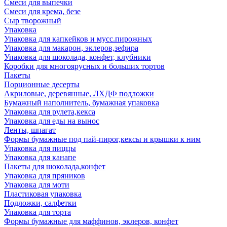
Смеси для выпечки
Смеси для крема, безе
Сыр творожный
Упаковка
Упаковка для капкейков и мусс.пирожных
Упаковка для макарон, эклеров,зефира
Упаковка для шоколада, конфет, клубники
Коробки для многоярусных и больших тортов
Пакеты
Порционные десерты
Акриловые, деревянные, ЛХДФ подложки
Бумажный наполнитель, бумажная упаковка
Упаковка для рулета,кекса
Упаковка для еды на вынос
Ленты, шпагат
Формы бумажные под пай-пирог,кексы и крышки к ним
Упаковка для пиццы
Упаковка для канапе
Пакеты для шоколада,конфет
Упаковка для пряников
Упаковка для моти
Пластиковая упаковка
Подложки, салфетки
Упаковка для торта
Формы бумажные для маффинов, эклеров, конфет