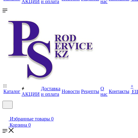
АКЦИИ
и оплата
нас
+
Доставка
О
Каталог
Новости
Рецепты
Контакты
Е
АКЦИИ
и оплата
нас
Избранные товары
0
Корзина
0