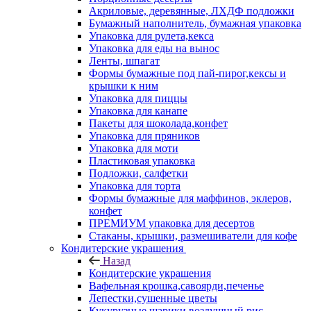
Акриловые, деревянные, ЛХДФ подложки
Бумажный наполнитель, бумажная упаковка
Упаковка для рулета,кекса
Упаковка для еды на вынос
Ленты, шпагат
Формы бумажные под пай-пирог,кексы и
крышки к ним
Упаковка для пиццы
Упаковка для канапе
Пакеты для шоколада,конфет
Упаковка для пряников
Упаковка для моти
Пластиковая упаковка
Подложки, салфетки
Упаковка для торта
Формы бумажные для маффинов, эклеров,
конфет
ПРЕМИУМ упаковка для десертов
Стаканы, крышки, размешиватели для кофе
Кондитерские украшения
Назад
Кондитерские украшения
Вафельная крошка,савоярди,печенье
Лепестки,сушенные цветы
Кукурузные шарики,воздушный рис