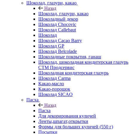
Шоколад, глазури, какао
Назад
Шоколад, глазури, какао
Шоколадный декор
Шоколад Chocovic
Шоколад Callebaut
Шоколад
Шоколад Cacao Barry
Шоколад GP
Шоколад Belcolade
Шоколадные покрытия, ганаш
Шоколад, шоколадная кондитерская глазурь
СТМ Продсервис
Шоколадная кондитерская глазурь
Шоколад Carma
Какао-масло
Какао-порошок
Шоколад SICAO
Пасха
Назад
Пасха
Для декорирования куличей
Ленты,шпагат,открытки
Формы для больших куличей (550 г)
Посыпки