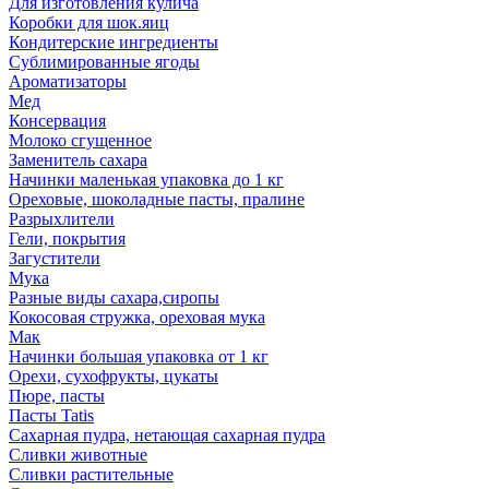
Для изготовления кулича
Коробки для шок.яиц
Кондитерские ингредиенты
Сублимированные ягоды
Ароматизаторы
Мед
Консервация
Молоко сгущенное
Заменитель сахара
Начинки маленькая упаковка до 1 кг
Ореховые, шоколадные пасты, пралине
Разрыхлители
Гели, покрытия
Загустители
Мука
Разные виды сахара,сиропы
Кокосовая стружка, ореховая мука
Мак
Начинки большая упаковка от 1 кг
Орехи, сухофрукты, цукаты
Пюре, пасты
Пасты Tatis
Сахарная пудра, нетающая сахарная пудра
Сливки животные
Сливки растительные