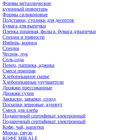
Формы металлические
кухонный инвентарь
Формы силиконовые
Подставки, столики для десертов
Бумага для выпечки
Пленка пищевая, фольга, бумага д/выпечки
Специи и пряности
Имбирь, корица
Специи
Чеснок, лук
Соль,сода
Перец, паприка, аджика
Смеси приправ
Хлебопекарное сырье
Хлебопекарные улучшители
Дрожжи прессованные
Дрожжи сухие
Закваски, заварки, солод
Посыпки зерновые, кунжут
Смеси для хлеба
Подарочный сертификат электронный
Подарочный сертификат электронный
Кофе, чай, напитки
Морсы, смузи
КОФЕ MIKALE