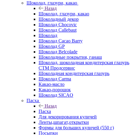
Шоколад, глазури, какао
Назад
Шоколад, глазури, какао
Шоколадный декор
Шоколад Chocovic
Шоколад Callebaut
Шоколад
Шоколад Cacao Barry
Шоколад GP
Шоколад Belcolade
Шоколадные покрытия, ганаш
Шоколад, шоколадная кондитерская глазурь
СТМ Продсервис
Шоколадная кондитерская глазурь
Шоколад Carma
Какао-масло
Какао-порошок
Шоколад SICAO
Пасха
Назад
Пасха
Для декорирования куличей
Ленты,шпагат,открытки
Формы для больших куличей (550 г)
Посыпки