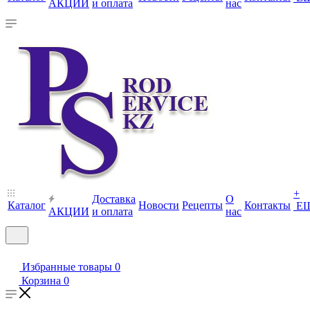
АКЦИИ
и оплата
нас
+
Доставка
О
Каталог
Новости
Рецепты
Контакты
Е
АКЦИИ
и оплата
нас
Избранные товары
0
Корзина
0