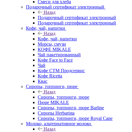
Смеси для хлеба
Подарочный сертификат электронный
Назад
Подарочный сертификат электронный
Подарочный сертификат электронный
Кофе, чай, напитки
Назад
Кофе, чай, напитки
Морсы, смузи
КОФЕ MIKALE
Чай пакетированный
Кофе Face to Face
Чай
Кофе СТМ Продсервис
Кофе Ricetta
Квас
Сиропы, топпинги, пюре
Назад
Сиропы, топпинги, пюре
Пюре MIKALE
Сиропы, топпинги, пюре Barline
Сиропы Herbarista
Сиропы, топпинги, пюре Royal Cane
Молоко, альтернативное молоко
Назад