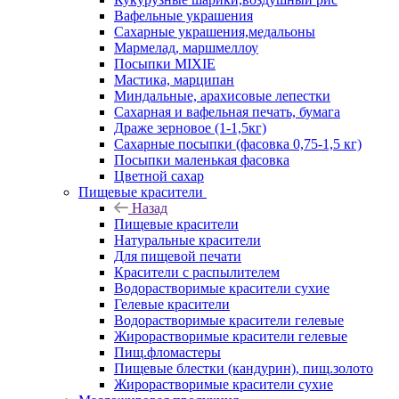
Вафельные украшения
Сахарные украшения,медальоны
Мармелад, маршмеллоу
Посыпки MIXIE
Мастика, марципан
Миндальные, арахисовые лепестки
Сахарная и вафельная печать, бумага
Драже зерновое (1-1,5кг)
Сахарные посыпки (фасовка 0,75-1,5 кг)
Посыпки маленькая фасовка
Цветной сахар
Пищевые красители
Назад
Пищевые красители
Натуральные красители
Для пищевой печати
Красители с распылителем
Водорастворимые красители сухие
Гелевые красители
Водорастворимые красители гелевые
Жирорастворимые красители гелевые
Пищ.фломастеры
Пищевые блестки (кандурин), пищ.золото
Жирорастворимые красители сухие