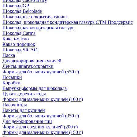
Шоколад Cacao Barry
Шоколад GP
Шоколад Belcolade
Шоколадные покрытия, ганаш
Шоколад, шоколадная кондитерская глазурь СТМ Продсервис
Шоколадная кондитерская глазурь
Шоколад Carma
Какао-масло
Какао-порошок
Шоколад SICAO
Пасха
Для декорирования куличей
Ленты,шпагат,открытки
Формы для больших куличей (550 г)
Посыпки
Коробки
Вырубки,формы для шоколада
Цукаты,орехи,ягоды
Формы для маленьких куличей (100 г)
Пасочницы
Пакеты для куличей
Формы для больших куличей (350 г)
Для декорирования яиц
Формы для средних куличей (200 г)
Формы для маленьких куличей (150 г)