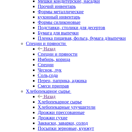
Мешки кондитерские, насадки
Прочий инвентарь
Формы металлические
кухонный инвентарь
Формы силиконовые
Подставки, столики для десертов
Бумага для выпечки
Пленка пищевая, фольга, бумага д/выпечки
Специи и пряности
Назад
Специи и пряности
Имбирь, корица
Специи
Чеснок, лук
Соль,сода
Перец, паприка, аджика
Смеси приправ
Хлебопекарное сырье
Назад
Хлебопекарное сырье
Хлебопекарные улучшители
Дрожжи прессованные
Дрожжи сухие
Закваски, заварки, солод
Посыпки зерновые, кунжут