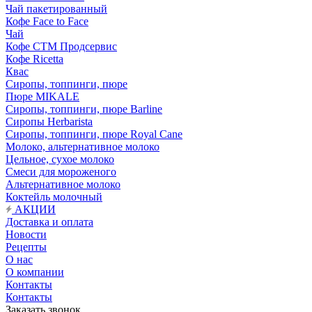
Чай пакетированный
Кофе Face to Face
Чай
Кофе СТМ Продсервис
Кофе Ricetta
Квас
Сиропы, топпинги, пюре
Пюре MIKALE
Сиропы, топпинги, пюре Barline
Сиропы Herbarista
Сиропы, топпинги, пюре Royal Cane
Молоко, альтернативное молоко
Цельное, сухое молоко
Смеси для мороженого
Альтернативное молоко
Коктейль молочный
АКЦИИ
Доставка и оплата
Новости
Рецепты
О нас
О компании
Контакты
Контакты
Заказать звонок