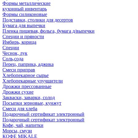
Формы металлические
кухонный инвентарь
Формы силиконовые
Подставки, столики для десертов
Бумага для выпечки
Пленка пищевая, фольга, бумага д/выпечки
Специи и пряности
Имбирь, корица
Специи
Чеснок, лук
Соль,сода
Перец, паприка, аджика
Смеси приправ
Хлебопекарное сырье
Хлебопекарные улучшители
Дрожжи прессованные
Дрожжи сухие
Закваски, заварки, солод
Посыпки зерновые, кунжут
Смеси для хлеба
Подарочный сертификат электронный
Подарочный сертификат электронный
Кофе, чай, напитки
Морсы, смузи
КОФЕ MIKALE