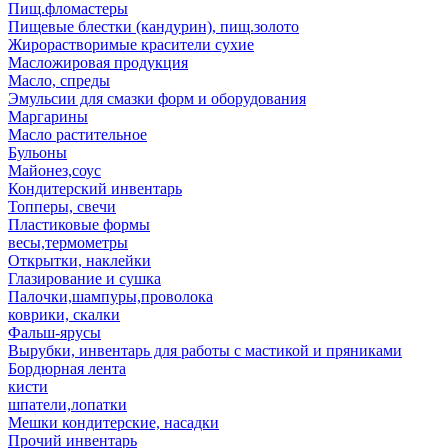
Пищ.фломастеры
Пищевые блестки (кандурин), пищ.золото
Жирорастворимые красители сухие
Масложировая продукция
Масло, спреды
Эмульсии для смазки форм и оборудования
Маргарины
Масло растительное
Бульоны
Майонез,соус
Кондитерский инвентарь
Топперы, свечи
Пластиковые формы
весы,термометры
Открытки, наклейки
Глазирование и сушка
Палочки,шампуры,проволока
коврики, скалки
Фальш-ярусы
Вырубки, инвентарь для работы с мастикой и пряниками
Бордюрная лента
кисти
шпатели,лопатки
Мешки кондитерские, насадки
Прочий инвентарь