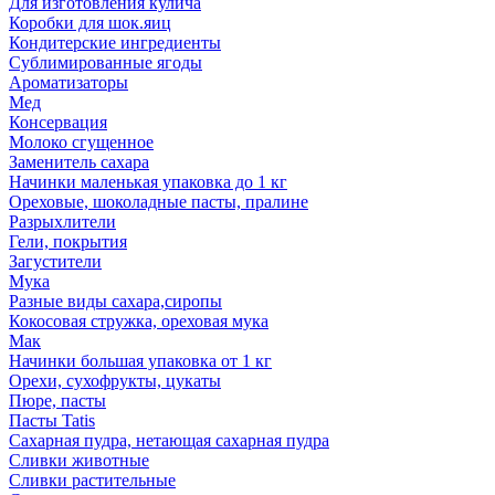
Для изготовления кулича
Коробки для шок.яиц
Кондитерские ингредиенты
Сублимированные ягоды
Ароматизаторы
Мед
Консервация
Молоко сгущенное
Заменитель сахара
Начинки маленькая упаковка до 1 кг
Ореховые, шоколадные пасты, пралине
Разрыхлители
Гели, покрытия
Загустители
Мука
Разные виды сахара,сиропы
Кокосовая стружка, ореховая мука
Мак
Начинки большая упаковка от 1 кг
Орехи, сухофрукты, цукаты
Пюре, пасты
Пасты Tatis
Сахарная пудра, нетающая сахарная пудра
Сливки животные
Сливки растительные