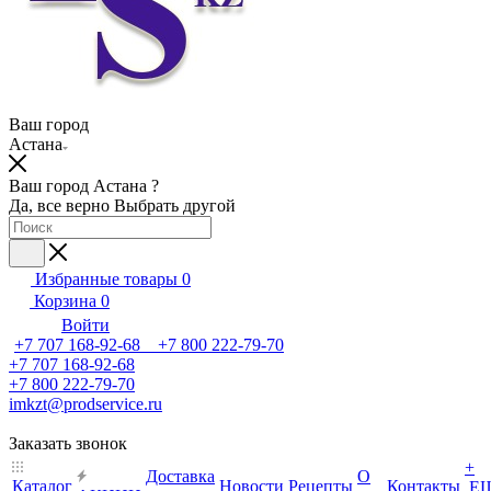
Ваш город
Астана
Ваш город Астана ?
Да, все верно
Выбрать другой
Избранные товары
0
Корзина
0
Войти
+7 707 168-92-68 +7 800 222-79-70
+7 707 168-92-68
+7 800 222-79-70
imkzt@prodservice.ru
Заказать звонок
+
Доставка
О
Каталог
Новости
Рецепты
Контакты
Е