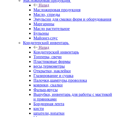
Масложировая продукция
Назад
Масложировая продукция
Масло, спреды
Эмульсии для смазки форм и оборудования
Маргарины
Масло растительное
Бульоны
Майонез,соус
Кондитерский инвентарь
Назад
Кондитерский инвентарь
Топперы, свечи
Пластиковые формы
весы,термометры
Открытки, наклейки
Глазирование и сушка
Палочки,шампуры,проволока
коврики, скалки
Фальш-ярусы
Вырубки, инвентарь для работы с мастикой
и пряниками
Бордюрная лента
кисти
шпатели,лопатки