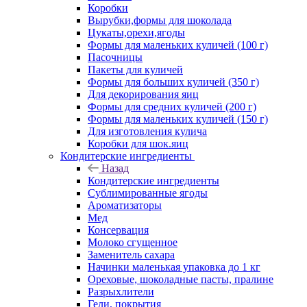
Коробки
Вырубки,формы для шоколада
Цукаты,орехи,ягоды
Формы для маленьких куличей (100 г)
Пасочницы
Пакеты для куличей
Формы для больших куличей (350 г)
Для декорирования яиц
Формы для средних куличей (200 г)
Формы для маленьких куличей (150 г)
Для изготовления кулича
Коробки для шок.яиц
Кондитерские ингредиенты
Назад
Кондитерские ингредиенты
Сублимированные ягоды
Ароматизаторы
Мед
Консервация
Молоко сгущенное
Заменитель сахара
Начинки маленькая упаковка до 1 кг
Ореховые, шоколадные пасты, пралине
Разрыхлители
Гели, покрытия