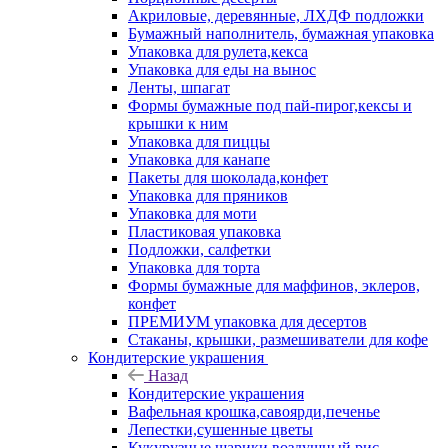
Акриловые, деревянные, ЛХДФ подложки
Бумажный наполнитель, бумажная упаковка
Упаковка для рулета,кекса
Упаковка для еды на вынос
Ленты, шпагат
Формы бумажные под пай-пирог,кексы и
крышки к ним
Упаковка для пиццы
Упаковка для канапе
Пакеты для шоколада,конфет
Упаковка для пряников
Упаковка для моти
Пластиковая упаковка
Подложки, салфетки
Упаковка для торта
Формы бумажные для маффинов, эклеров,
конфет
ПРЕМИУМ упаковка для десертов
Стаканы, крышки, размешиватели для кофе
Кондитерские украшения
Назад
Кондитерские украшения
Вафельная крошка,савоярди,печенье
Лепестки,сушенные цветы
Кукурузные шарики,воздушный рис