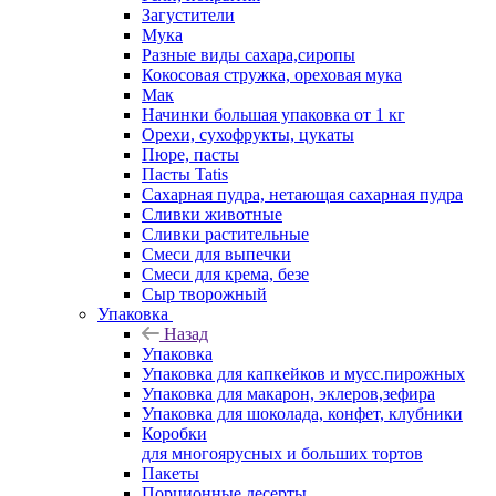
Загустители
Мука
Разные виды сахара,сиропы
Кокосовая стружка, ореховая мука
Мак
Начинки большая упаковка от 1 кг
Орехи, сухофрукты, цукаты
Пюре, пасты
Пасты Tatis
Сахарная пудра, нетающая сахарная пудра
Сливки животные
Сливки растительные
Смеси для выпечки
Смеси для крема, безе
Сыр творожный
Упаковка
Назад
Упаковка
Упаковка для капкейков и мусс.пирожных
Упаковка для макарон, эклеров,зефира
Упаковка для шоколада, конфет, клубники
Коробки
для многоярусных и больших тортов
Пакеты
Порционные десерты