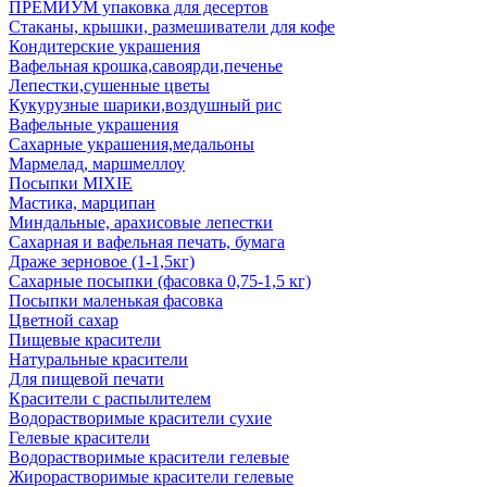
ПРЕМИУМ упаковка для десертов
Стаканы, крышки, размешиватели для кофе
Кондитерские украшения
Вафельная крошка,савоярди,печенье
Лепестки,сушенные цветы
Кукурузные шарики,воздушный рис
Вафельные украшения
Сахарные украшения,медальоны
Мармелад, маршмеллоу
Посыпки MIXIE
Мастика, марципан
Миндальные, арахисовые лепестки
Сахарная и вафельная печать, бумага
Драже зерновое (1-1,5кг)
Сахарные посыпки (фасовка 0,75-1,5 кг)
Посыпки маленькая фасовка
Цветной сахар
Пищевые красители
Натуральные красители
Для пищевой печати
Красители с распылителем
Водорастворимые красители сухие
Гелевые красители
Водорастворимые красители гелевые
Жирорастворимые красители гелевые