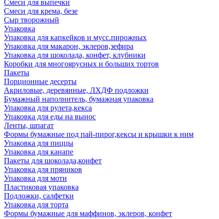
Смеси для выпечки
Смеси для крема, безе
Сыр творожный
Упаковка
Упаковка для капкейков и мусс.пирожных
Упаковка для макарон, эклеров,зефира
Упаковка для шоколада, конфет, клубники
Коробки для многоярусных и больших тортов
Пакеты
Порционные десерты
Акриловые, деревянные, ЛХДФ подложки
Бумажный наполнитель, бумажная упаковка
Упаковка для рулета,кекса
Упаковка для еды на вынос
Ленты, шпагат
Формы бумажные под пай-пирог,кексы и крышки к ним
Упаковка для пиццы
Упаковка для канапе
Пакеты для шоколада,конфет
Упаковка для пряников
Упаковка для моти
Пластиковая упаковка
Подложки, салфетки
Упаковка для торта
Формы бумажные для маффинов, эклеров, конфет