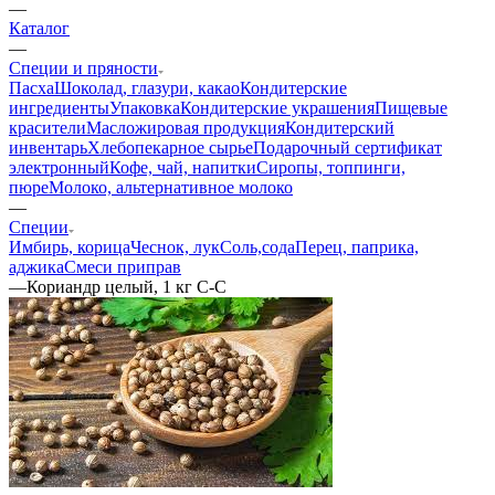
—
Каталог
—
Специи и пряности
Пасха
Шоколад, глазури, какао
Кондитерские
ингредиенты
Упаковка
Кондитерские украшения
Пищевые
красители
Масложировая продукция
Кондитерский
инвентарь
Хлебопекарное сырье
Подарочный сертификат
электронный
Кофе, чай, напитки
Сиропы, топпинги,
пюре
Молоко, альтернативное молоко
—
Специи
Имбирь, корица
Чеснок, лук
Соль,сода
Перец, паприка,
аджика
Смеси приправ
—
Кориандр целый, 1 кг С-С