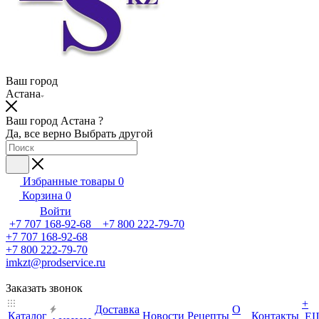
Ваш город
Астана
Ваш город Астана ?
Да, все верно
Выбрать другой
Избранные товары
0
Корзина
0
Войти
+7 707 168-92-68 +7 800 222-79-70
+7 707 168-92-68
+7 800 222-79-70
imkzt@prodservice.ru
Заказать звонок
+
Доставка
О
Каталог
Новости
Рецепты
Контакты
Е