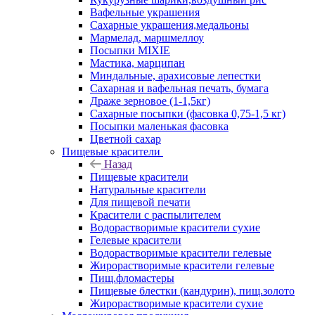
Вафельные украшения
Сахарные украшения,медальоны
Мармелад, маршмеллоу
Посыпки MIXIE
Мастика, марципан
Миндальные, арахисовые лепестки
Сахарная и вафельная печать, бумага
Драже зерновое (1-1,5кг)
Сахарные посыпки (фасовка 0,75-1,5 кг)
Посыпки маленькая фасовка
Цветной сахар
Пищевые красители
Назад
Пищевые красители
Натуральные красители
Для пищевой печати
Красители с распылителем
Водорастворимые красители сухие
Гелевые красители
Водорастворимые красители гелевые
Жирорастворимые красители гелевые
Пищ.фломастеры
Пищевые блестки (кандурин), пищ.золото
Жирорастворимые красители сухие