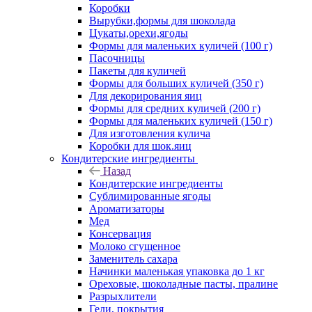
Коробки
Вырубки,формы для шоколада
Цукаты,орехи,ягоды
Формы для маленьких куличей (100 г)
Пасочницы
Пакеты для куличей
Формы для больших куличей (350 г)
Для декорирования яиц
Формы для средних куличей (200 г)
Формы для маленьких куличей (150 г)
Для изготовления кулича
Коробки для шок.яиц
Кондитерские ингредиенты
Назад
Кондитерские ингредиенты
Сублимированные ягоды
Ароматизаторы
Мед
Консервация
Молоко сгущенное
Заменитель сахара
Начинки маленькая упаковка до 1 кг
Ореховые, шоколадные пасты, пралине
Разрыхлители
Гели, покрытия