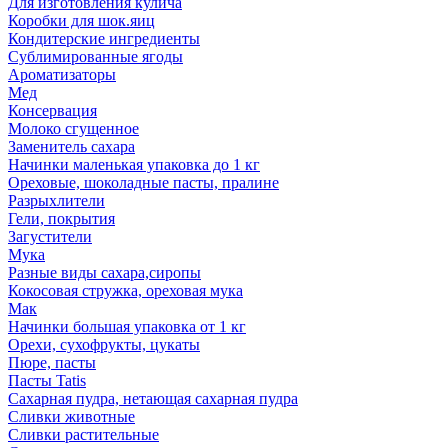
Для изготовления кулича
Коробки для шок.яиц
Кондитерские ингредиенты
Сублимированные ягоды
Ароматизаторы
Мед
Консервация
Молоко сгущенное
Заменитель сахара
Начинки маленькая упаковка до 1 кг
Ореховые, шоколадные пасты, пралине
Разрыхлители
Гели, покрытия
Загустители
Мука
Разные виды сахара,сиропы
Кокосовая стружка, ореховая мука
Мак
Начинки большая упаковка от 1 кг
Орехи, сухофрукты, цукаты
Пюре, пасты
Пасты Tatis
Сахарная пудра, нетающая сахарная пудра
Сливки животные
Сливки растительные