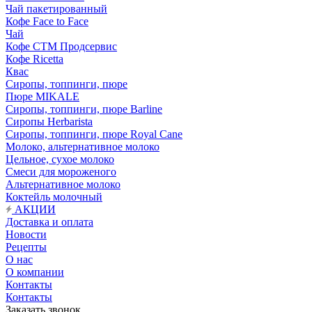
Чай пакетированный
Кофе Face to Face
Чай
Кофе СТМ Продсервис
Кофе Ricetta
Квас
Сиропы, топпинги, пюре
Пюре MIKALE
Сиропы, топпинги, пюре Barline
Сиропы Herbarista
Сиропы, топпинги, пюре Royal Cane
Молоко, альтернативное молоко
Цельное, сухое молоко
Смеси для мороженого
Альтернативное молоко
Коктейль молочный
АКЦИИ
Доставка и оплата
Новости
Рецепты
О нас
О компании
Контакты
Контакты
Заказать звонок