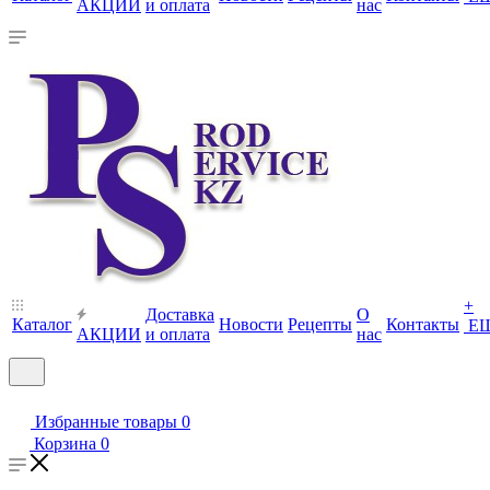
АКЦИИ
и оплата
нас
+
Доставка
О
Каталог
Новости
Рецепты
Контакты
Е
АКЦИИ
и оплата
нас
Избранные товары
0
Корзина
0