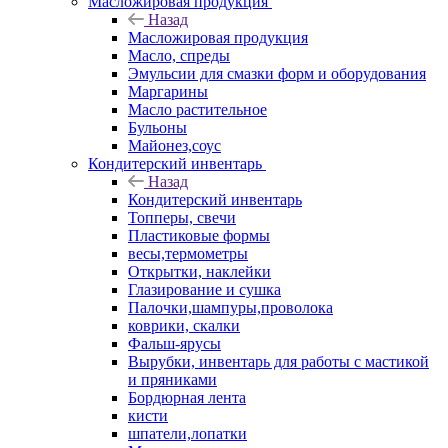
Масложировая продукция
Назад
Масложировая продукция
Масло, спреды
Эмульсии для смазки форм и оборудования
Маргарины
Масло растительное
Бульоны
Майонез,соус
Кондитерский инвентарь
Назад
Кондитерский инвентарь
Топперы, свечи
Пластиковые формы
весы,термометры
Открытки, наклейки
Глазирование и сушка
Палочки,шампуры,проволока
коврики, скалки
Фальш-ярусы
Вырубки, инвентарь для работы с мастикой
и пряниками
Бордюрная лента
кисти
шпатели,лопатки