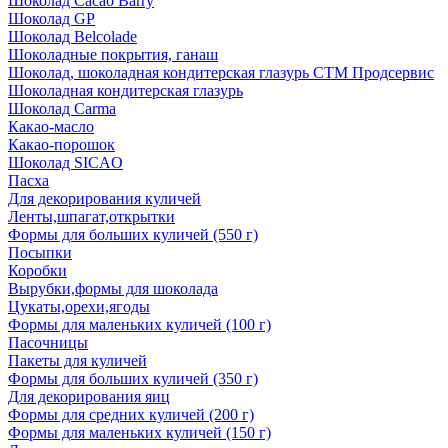
Шоколад Cacao Barry
Шоколад GP
Шоколад Belcolade
Шоколадные покрытия, ганаш
Шоколад, шоколадная кондитерская глазурь СТМ Продсервис
Шоколадная кондитерская глазурь
Шоколад Carma
Какао-масло
Какао-порошок
Шоколад SICAO
Пасха
Для декорирования куличей
Ленты,шпагат,открытки
Формы для больших куличей (550 г)
Посыпки
Коробки
Вырубки,формы для шоколада
Цукаты,орехи,ягоды
Формы для маленьких куличей (100 г)
Пасочницы
Пакеты для куличей
Формы для больших куличей (350 г)
Для декорирования яиц
Формы для средних куличей (200 г)
Формы для маленьких куличей (150 г)