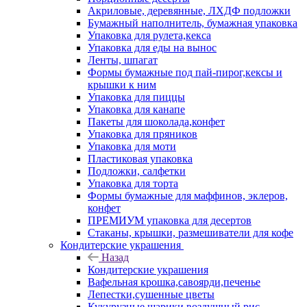
Акриловые, деревянные, ЛХДФ подложки
Бумажный наполнитель, бумажная упаковка
Упаковка для рулета,кекса
Упаковка для еды на вынос
Ленты, шпагат
Формы бумажные под пай-пирог,кексы и
крышки к ним
Упаковка для пиццы
Упаковка для канапе
Пакеты для шоколада,конфет
Упаковка для пряников
Упаковка для моти
Пластиковая упаковка
Подложки, салфетки
Упаковка для торта
Формы бумажные для маффинов, эклеров,
конфет
ПРЕМИУМ упаковка для десертов
Стаканы, крышки, размешиватели для кофе
Кондитерские украшения
Назад
Кондитерские украшения
Вафельная крошка,савоярди,печенье
Лепестки,сушенные цветы
Кукурузные шарики,воздушный рис