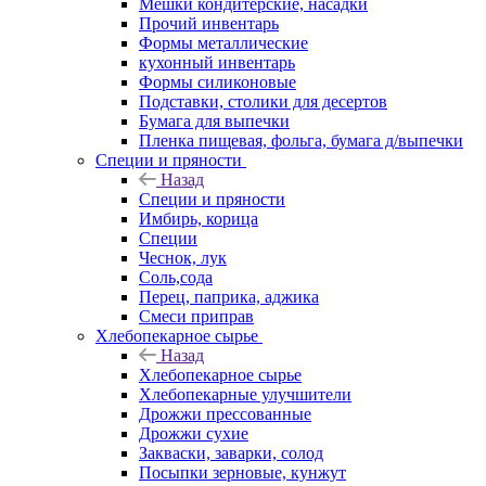
Мешки кондитерские, насадки
Прочий инвентарь
Формы металлические
кухонный инвентарь
Формы силиконовые
Подставки, столики для десертов
Бумага для выпечки
Пленка пищевая, фольга, бумага д/выпечки
Специи и пряности
Назад
Специи и пряности
Имбирь, корица
Специи
Чеснок, лук
Соль,сода
Перец, паприка, аджика
Смеси приправ
Хлебопекарное сырье
Назад
Хлебопекарное сырье
Хлебопекарные улучшители
Дрожжи прессованные
Дрожжи сухие
Закваски, заварки, солод
Посыпки зерновые, кунжут