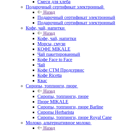
Смеси для хлеба
Подарочный сертификат электронный
Назад
Подарочный сертификат электронный
Подарочный сертификат электронный
Кофе, чай, напитки
Назад
Кофе, чай, напитки
Морсы, смузи
КОФЕ MIKALE
Чай пакетированный
Кофе Face to Face
Чай
Кофе СТМ Продсервис
Кофе Ricetta
Квас
Сиропы, топпинги, пюре
Назад
Сиропы, топпинги, пюре
Пюре MIKALE
Сиропы, топпинги, пюре Barline
Сиропы Herbarista
Сиропы, топпинги, пюре Royal Cane
Молоко, альтернативное молоко
Назад