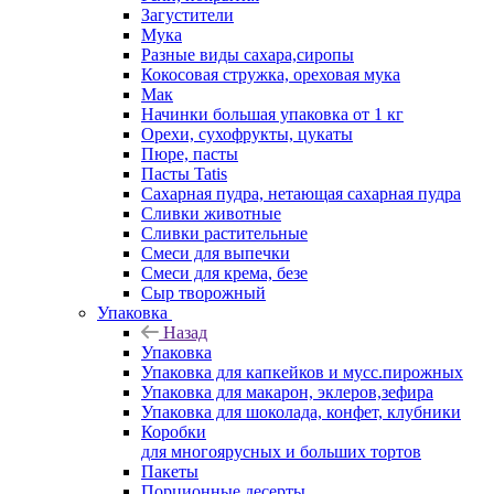
Загустители
Мука
Разные виды сахара,сиропы
Кокосовая стружка, ореховая мука
Мак
Начинки большая упаковка от 1 кг
Орехи, сухофрукты, цукаты
Пюре, пасты
Пасты Tatis
Сахарная пудра, нетающая сахарная пудра
Сливки животные
Сливки растительные
Смеси для выпечки
Смеси для крема, безе
Сыр творожный
Упаковка
Назад
Упаковка
Упаковка для капкейков и мусс.пирожных
Упаковка для макарон, эклеров,зефира
Упаковка для шоколада, конфет, клубники
Коробки
для многоярусных и больших тортов
Пакеты
Порционные десерты