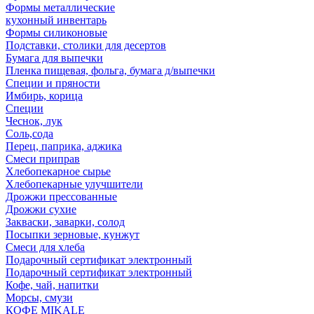
Формы металлические
кухонный инвентарь
Формы силиконовые
Подставки, столики для десертов
Бумага для выпечки
Пленка пищевая, фольга, бумага д/выпечки
Специи и пряности
Имбирь, корица
Специи
Чеснок, лук
Соль,сода
Перец, паприка, аджика
Смеси приправ
Хлебопекарное сырье
Хлебопекарные улучшители
Дрожжи прессованные
Дрожжи сухие
Закваски, заварки, солод
Посыпки зерновые, кунжут
Смеси для хлеба
Подарочный сертификат электронный
Подарочный сертификат электронный
Кофе, чай, напитки
Морсы, смузи
КОФЕ MIKALE