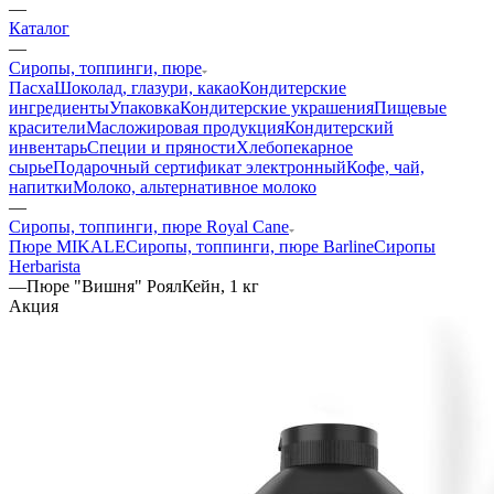
—
Каталог
—
Сиропы, топпинги, пюре
Пасха
Шоколад, глазури, какао
Кондитерские
ингредиенты
Упаковка
Кондитерские украшения
Пищевые
красители
Масложировая продукция
Кондитерский
инвентарь
Специи и пряности
Хлебопекарное
сырье
Подарочный сертификат электронный
Кофе, чай,
напитки
Молоко, альтернативное молоко
—
Сиропы, топпинги, пюре Royal Cane
Пюре MIKALE
Сиропы, топпинги, пюре Barline
Сиропы
Herbarista
—
Пюре "Вишня" РоялКейн, 1 кг
Акция