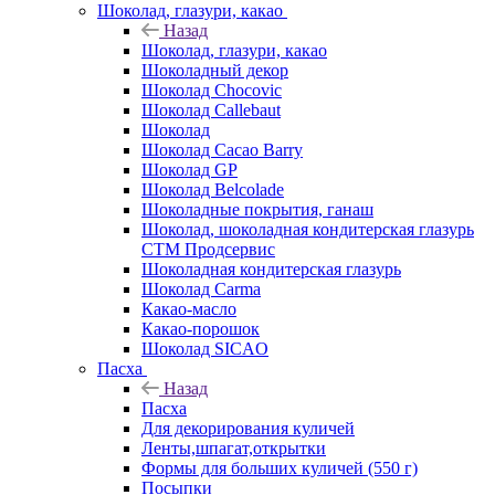
Шоколад, глазури, какао
Назад
Шоколад, глазури, какао
Шоколадный декор
Шоколад Chocovic
Шоколад Callebaut
Шоколад
Шоколад Cacao Barry
Шоколад GP
Шоколад Belcolade
Шоколадные покрытия, ганаш
Шоколад, шоколадная кондитерская глазурь
СТМ Продсервис
Шоколадная кондитерская глазурь
Шоколад Carma
Какао-масло
Какао-порошок
Шоколад SICAO
Пасха
Назад
Пасха
Для декорирования куличей
Ленты,шпагат,открытки
Формы для больших куличей (550 г)
Посыпки