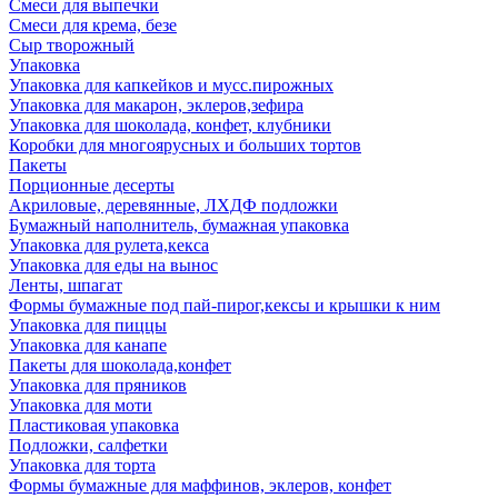
Смеси для выпечки
Смеси для крема, безе
Сыр творожный
Упаковка
Упаковка для капкейков и мусс.пирожных
Упаковка для макарон, эклеров,зефира
Упаковка для шоколада, конфет, клубники
Коробки для многоярусных и больших тортов
Пакеты
Порционные десерты
Акриловые, деревянные, ЛХДФ подложки
Бумажный наполнитель, бумажная упаковка
Упаковка для рулета,кекса
Упаковка для еды на вынос
Ленты, шпагат
Формы бумажные под пай-пирог,кексы и крышки к ним
Упаковка для пиццы
Упаковка для канапе
Пакеты для шоколада,конфет
Упаковка для пряников
Упаковка для моти
Пластиковая упаковка
Подложки, салфетки
Упаковка для торта
Формы бумажные для маффинов, эклеров, конфет