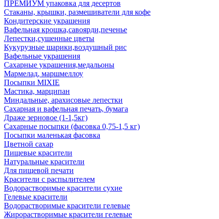
ПРЕМИУМ упаковка для десертов
Стаканы, крышки, размешиватели для кофе
Кондитерские украшения
Вафельная крошка,савоярди,печенье
Лепестки,сушенные цветы
Кукурузные шарики,воздушный рис
Вафельные украшения
Сахарные украшения,медальоны
Мармелад, маршмеллоу
Посыпки MIXIE
Мастика, марципан
Миндальные, арахисовые лепестки
Сахарная и вафельная печать, бумага
Драже зерновое (1-1,5кг)
Сахарные посыпки (фасовка 0,75-1,5 кг)
Посыпки маленькая фасовка
Цветной сахар
Пищевые красители
Натуральные красители
Для пищевой печати
Красители с распылителем
Водорастворимые красители сухие
Гелевые красители
Водорастворимые красители гелевые
Жирорастворимые красители гелевые