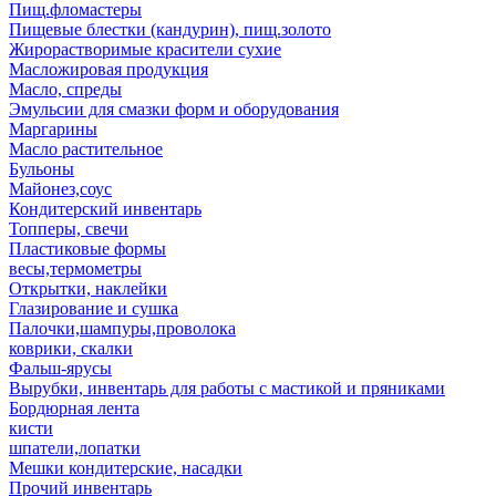
Пищ.фломастеры
Пищевые блестки (кандурин), пищ.золото
Жирорастворимые красители сухие
Масложировая продукция
Масло, спреды
Эмульсии для смазки форм и оборудования
Маргарины
Масло растительное
Бульоны
Майонез,соус
Кондитерский инвентарь
Топперы, свечи
Пластиковые формы
весы,термометры
Открытки, наклейки
Глазирование и сушка
Палочки,шампуры,проволока
коврики, скалки
Фальш-ярусы
Вырубки, инвентарь для работы с мастикой и пряниками
Бордюрная лента
кисти
шпатели,лопатки
Мешки кондитерские, насадки
Прочий инвентарь