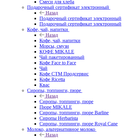
Смеси для хлеба
Подарочный сертификат электронный
Назад
Подарочный сертификат электронный
Подарочный сертификат электронный
Кофе, чай, напитки
Назад
Кофе, чай, напитки
Морсы, смузи
КОФЕ MIKALE
Чай пакетированный
Кофе Face to Face
Чай
Кофе СТМ Продсервис
Кофе Ricetta
Квас
Сиропы, топпинги, пюре
Назад
Сиропы, топпинги, пюре
Пюре MIKALE
Сиропы, топпинги, пюре Barline
Сиропы Herbarista
Сиропы, топпинги, пюре Royal Cane
Молоко, альтернативное молоко
Назад