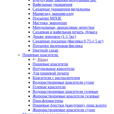
Вафельные украшения
Сахарные украшения,медальоны
Мармелад, маршмеллоу
Посыпки MIXIE
Мастика, марципан
Миндальные, арахисовые лепестки
Сахарная и вафельная печать, бумага
Драже зерновое (1-1,5кг)
Сахарные посыпки (фасовка 0,75-1,5 кг)
Посыпки маленькая фасовка
Цветной сахар
Пищевые красители
Назад
Пищевые красители
Натуральные красители
Для пищевой печати
Красители с распылителем
Водорастворимые красители сухие
Гелевые красители
Водорастворимые красители гелевые
Жирорастворимые красители гелевые
Пищ.фломастеры
Пищевые блестки (кандурин), пищ.золото
Жирорастворимые красители сухие