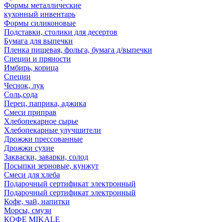
Формы металлические
кухонный инвентарь
Формы силиконовые
Подставки, столики для десертов
Бумага для выпечки
Пленка пищевая, фольга, бумага д/выпечки
Специи и пряности
Имбирь, корица
Специи
Чеснок, лук
Соль,сода
Перец, паприка, аджика
Смеси приправ
Хлебопекарное сырье
Хлебопекарные улучшители
Дрожжи прессованные
Дрожжи сухие
Закваски, заварки, солод
Посыпки зерновые, кунжут
Смеси для хлеба
Подарочный сертификат электронный
Подарочный сертификат электронный
Кофе, чай, напитки
Морсы, смузи
КОФЕ MIKALE