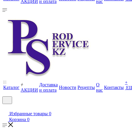
АКЦИИ
и оплата
нас
+
Доставка
О
Каталог
Новости
Рецепты
Контакты
Е
АКЦИИ
и оплата
нас
Избранные товары
0
Корзина
0