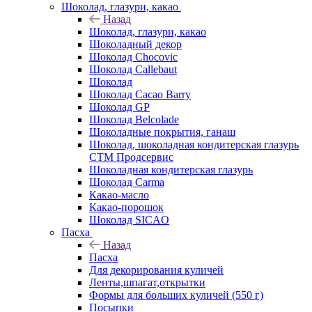
Шоколад, глазури, какао
Назад
Шоколад, глазури, какао
Шоколадный декор
Шоколад Chocovic
Шоколад Callebaut
Шоколад
Шоколад Cacao Barry
Шоколад GP
Шоколад Belcolade
Шоколадные покрытия, ганаш
Шоколад, шоколадная кондитерская глазурь
СТМ Продсервис
Шоколадная кондитерская глазурь
Шоколад Carma
Какао-масло
Какао-порошок
Шоколад SICAO
Пасха
Назад
Пасха
Для декорирования куличей
Ленты,шпагат,открытки
Формы для больших куличей (550 г)
Посыпки