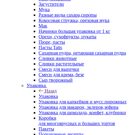
Загустители
Мука
Разные виды сахара,сиропы
Кокосовая стружка, ореховая мука
Мак
Начинки большая упаковка от 1 кг
Орехи, сухофрукты, цукаты
Пюре, пасты
Пасты Tatis
Сахарная пудра, нетающая сахарная пудра
Сливки животные
Сливки растительные
Смеси для выпечки
Смеси для крема, безе
Сыр творожный
Упаковка
Назад
Упаковка
Упаковка для капкейков и мусс.пирожных
Упаковка для макарон, эклеров,зефира
Упаковка для шоколада, конфет, клубники
Коробки
для многоярусных и больших тортов
Пакеты
Порционные десерты