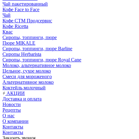
Чай пакетированный
Кофе Face to Face
Чай
Кофе СТМ Продсервис
Кофе Ricetta
Квас
Сиропы, топпинги, пюре
Пюре MIKALE
Сиропы, топпинги, пюре Barline
Сиропы Herbarista
Сиропы, топпинги, пюре Royal Cane
Молоко, альтернативное молоко
Цельное, сухое молоко
Смеси для мороженого
Альтернативное молоко
Коктейль молочный
АКЦИИ
Доставка и оплата
Новости
Рецепты
О нас
О компании
Контакты
Контакты
Заказать звонок