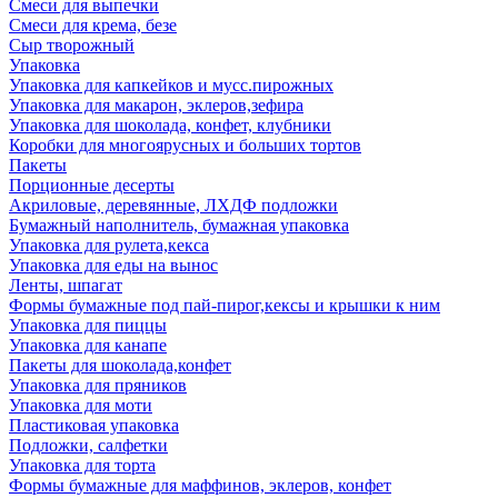
Смеси для выпечки
Смеси для крема, безе
Сыр творожный
Упаковка
Упаковка для капкейков и мусс.пирожных
Упаковка для макарон, эклеров,зефира
Упаковка для шоколада, конфет, клубники
Коробки для многоярусных и больших тортов
Пакеты
Порционные десерты
Акриловые, деревянные, ЛХДФ подложки
Бумажный наполнитель, бумажная упаковка
Упаковка для рулета,кекса
Упаковка для еды на вынос
Ленты, шпагат
Формы бумажные под пай-пирог,кексы и крышки к ним
Упаковка для пиццы
Упаковка для канапе
Пакеты для шоколада,конфет
Упаковка для пряников
Упаковка для моти
Пластиковая упаковка
Подложки, салфетки
Упаковка для торта
Формы бумажные для маффинов, эклеров, конфет