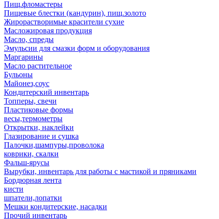
Пищ.фломастеры
Пищевые блестки (кандурин), пищ.золото
Жирорастворимые красители сухие
Масложировая продукция
Масло, спреды
Эмульсии для смазки форм и оборудования
Маргарины
Масло растительное
Бульоны
Майонез,соус
Кондитерский инвентарь
Топперы, свечи
Пластиковые формы
весы,термометры
Открытки, наклейки
Глазирование и сушка
Палочки,шампуры,проволока
коврики, скалки
Фальш-ярусы
Вырубки, инвентарь для работы с мастикой и пряниками
Бордюрная лента
кисти
шпатели,лопатки
Мешки кондитерские, насадки
Прочий инвентарь