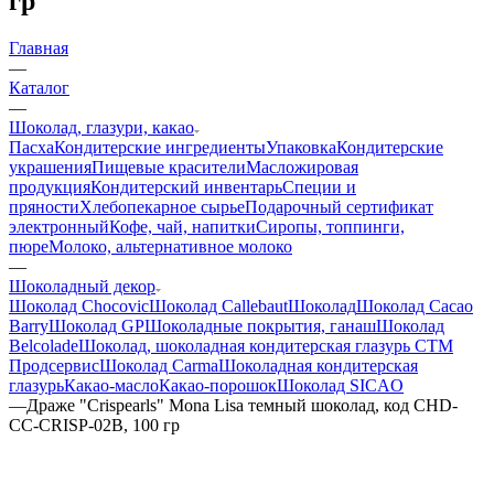
гр
Главная
—
Каталог
—
Шоколад, глазури, какао
Пасха
Кондитерские ингредиенты
Упаковка
Кондитерские
украшения
Пищевые красители
Масложировая
продукция
Кондитерский инвентарь
Специи и
пряности
Хлебопекарное сырье
Подарочный сертификат
электронный
Кофе, чай, напитки
Сиропы, топпинги,
пюре
Молоко, альтернативное молоко
—
Шоколадный декор
Шоколад Chocovic
Шоколад Callebaut
Шоколад
Шоколад Cacao
Barry
Шоколад GP
Шоколадные покрытия, ганаш
Шоколад
Belcolade
Шоколад, шоколадная кондитерская глазурь СТМ
Продсервис
Шоколад Carma
Шоколадная кондитерская
глазурь
Какао-масло
Какао-порошок
Шоколад SICAO
—
Драже "Crispearls" Mona Lisa темный шоколад, код CHD-
CC-CRISP-02B, 100 гр