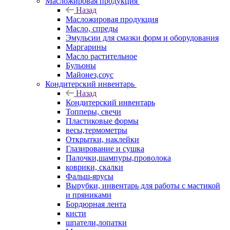
Масложировая продукция
Назад
Масложировая продукция
Масло, спреды
Эмульсии для смазки форм и оборудования
Маргарины
Масло растительное
Бульоны
Майонез,соус
Кондитерский инвентарь
Назад
Кондитерский инвентарь
Топперы, свечи
Пластиковые формы
весы,термометры
Открытки, наклейки
Глазирование и сушка
Палочки,шампуры,проволока
коврики, скалки
Фальш-ярусы
Вырубки, инвентарь для работы с мастикой
и пряниками
Бордюрная лента
кисти
шпатели,лопатки