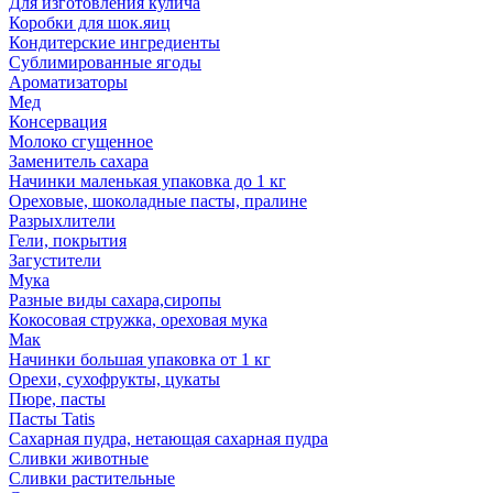
Для изготовления кулича
Коробки для шок.яиц
Кондитерские ингредиенты
Сублимированные ягоды
Ароматизаторы
Мед
Консервация
Молоко сгущенное
Заменитель сахара
Начинки маленькая упаковка до 1 кг
Ореховые, шоколадные пасты, пралине
Разрыхлители
Гели, покрытия
Загустители
Мука
Разные виды сахара,сиропы
Кокосовая стружка, ореховая мука
Мак
Начинки большая упаковка от 1 кг
Орехи, сухофрукты, цукаты
Пюре, пасты
Пасты Tatis
Сахарная пудра, нетающая сахарная пудра
Сливки животные
Сливки растительные