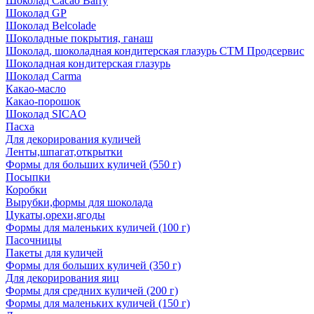
Шоколад Cacao Barry
Шоколад GP
Шоколад Belcolade
Шоколадные покрытия, ганаш
Шоколад, шоколадная кондитерская глазурь СТМ Продсервис
Шоколадная кондитерская глазурь
Шоколад Carma
Какао-масло
Какао-порошок
Шоколад SICAO
Пасха
Для декорирования куличей
Ленты,шпагат,открытки
Формы для больших куличей (550 г)
Посыпки
Коробки
Вырубки,формы для шоколада
Цукаты,орехи,ягоды
Формы для маленьких куличей (100 г)
Пасочницы
Пакеты для куличей
Формы для больших куличей (350 г)
Для декорирования яиц
Формы для средних куличей (200 г)
Формы для маленьких куличей (150 г)