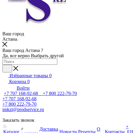
Ваш город
Астана
Ваш город Астана ?
Да, все верно
Выбрать другой
Избранные товары
0
Корзина
0
Войти
+7 707 168-92-68 +7 800 222-79-70
+7 707 168-92-68
+7 800 222-79-70
imkzt@prodservice.ru
Заказать звонок
+
Доставка
О
Каталог
Новости
Рецепты
Контакты
Е