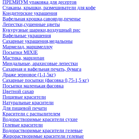
ПРЕМИУМ упаковка для десертов
Стаканы, крышки, размешиватели для кофе
Кондитерские украшения
Вафельная крошка,савоярди,печенье
Лепестки,сушенные цветы
Кукурузные шарики,воздушный рис
Вафельные украшения
Сахарные украшения,медальоны
Мармелад, маршмеллоу
Посыпки MIXIE
Мастика, марципан
Миндальные, арахисовые лепестки
Сахарная и вафельная печать, бумага
Драже зерновое (1-1,5кг)
Сахарные посыпки (фасовка 0,75-1,5 кг)
Посыпки маленькая фасовка
Цветной сахар
Пищевые красители
Натуральные красители
Для пищевой печати
Красители с распылителем
Водорастворимые красители сухие
Гелевые красители
Водорастворимые красители гелевые
Жирорастворимые красители гелевые