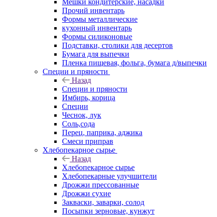
Мешки кондитерские, насадки
Прочий инвентарь
Формы металлические
кухонный инвентарь
Формы силиконовые
Подставки, столики для десертов
Бумага для выпечки
Пленка пищевая, фольга, бумага д/выпечки
Специи и пряности
Назад
Специи и пряности
Имбирь, корица
Специи
Чеснок, лук
Соль,сода
Перец, паприка, аджика
Смеси приправ
Хлебопекарное сырье
Назад
Хлебопекарное сырье
Хлебопекарные улучшители
Дрожжи прессованные
Дрожжи сухие
Закваски, заварки, солод
Посыпки зерновые, кунжут