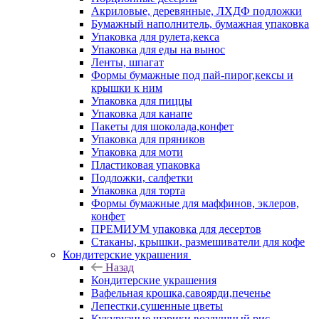
Акриловые, деревянные, ЛХДФ подложки
Бумажный наполнитель, бумажная упаковка
Упаковка для рулета,кекса
Упаковка для еды на вынос
Ленты, шпагат
Формы бумажные под пай-пирог,кексы и
крышки к ним
Упаковка для пиццы
Упаковка для канапе
Пакеты для шоколада,конфет
Упаковка для пряников
Упаковка для моти
Пластиковая упаковка
Подложки, салфетки
Упаковка для торта
Формы бумажные для маффинов, эклеров,
конфет
ПРЕМИУМ упаковка для десертов
Стаканы, крышки, размешиватели для кофе
Кондитерские украшения
Назад
Кондитерские украшения
Вафельная крошка,савоярди,печенье
Лепестки,сушенные цветы
Кукурузные шарики,воздушный рис