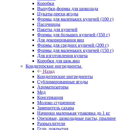
Коробки
Вырубки,формы для шоколада
Цукаты,орехи,ягоды
Формы для маленьких куличей (100 г)
Пасочницы
Пакеты для куличей
Формы для больших куличей (350 г)
Для декорирования яиц
Формы для средних куличей (200 г)
Формы для маленьких куличей (150 г)
Для изготовления кулича
Коробки для шок.яиц
Кондитерские ингредиенты
Назад
Кондитерские ингредиенты
Сублимированные ягоды
Ароматизаторы
Мед
Консервация
Молоко сгущенное
Заменитель сахара
Начинки маленькая упаковка до 1 кг
Ореховые, шоколадные пасты, пралине
Разрыхлители
Гели, покрытия