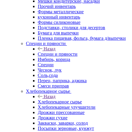
Мешки кондитерские, насадки
Прочий инвентарь
Формы металлические
кухонный инвентарь
Формы силиконовые
Подставки, столики для десертов
Бумага для выпечки
Пленка пищевая, фольга, бумага д/выпечки
Специи и пряности
Назад
Специи и пряности
Имбирь, корица
Специи
Чеснок, лук
Соль,сода
Перец, паприка, аджика
Смеси приправ
Хлебопекарное сырье
Назад
Хлебопекарное сырье
Хлебопекарные улучшители
Дрожжи прессованные
Дрожжи сухие
Закваски, заварки, солод
Посыпки зерновые, кунжут