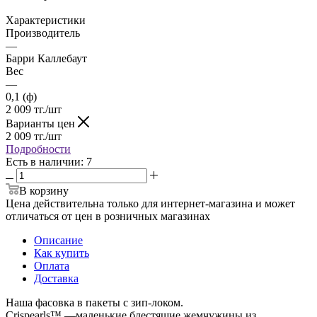
Характеристики
Производитель
—
Барри Каллебаут
Вес
—
0,1 (ф)
2 009
тг.
/шт
Варианты цен
2 009
тг.
/шт
Подробности
Есть в наличии
: 7
В корзину
Цена действительна только для интернет-магазина и может
отличаться от цен в розничных магазинах
Описание
Как купить
Оплата
Доставка
Наша фасовка в пакеты с зип-локом.
Crispearls™ —маленькие блестящие жемчужины из