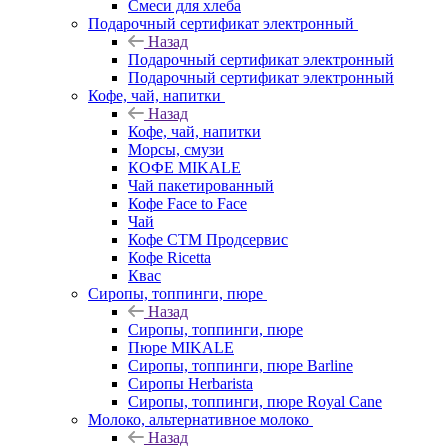
Смеси для хлеба
Подарочный сертификат электронный
Назад
Подарочный сертификат электронный
Подарочный сертификат электронный
Кофе, чай, напитки
Назад
Кофе, чай, напитки
Морсы, смузи
КОФЕ MIKALE
Чай пакетированный
Кофе Face to Face
Чай
Кофе СТМ Продсервис
Кофе Ricetta
Квас
Сиропы, топпинги, пюре
Назад
Сиропы, топпинги, пюре
Пюре MIKALE
Сиропы, топпинги, пюре Barline
Сиропы Herbarista
Сиропы, топпинги, пюре Royal Cane
Молоко, альтернативное молоко
Назад