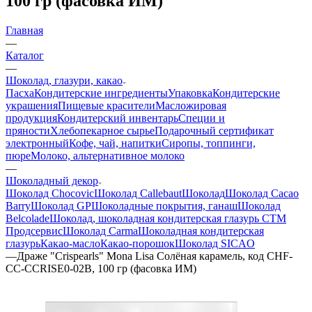
100 гр (фасовка ИМ)
Главная
—
Каталог
—
Шоколад, глазури, какао
Пасха
Кондитерские ингредиенты
Упаковка
Кондитерские
украшения
Пищевые красители
Масложировая
продукция
Кондитерский инвентарь
Специи и
пряности
Хлебопекарное сырье
Подарочный сертификат
электронный
Кофе, чай, напитки
Сиропы, топпинги,
пюре
Молоко, альтернативное молоко
—
Шоколадный декор
Шоколад Chocovic
Шоколад Callebaut
Шоколад
Шоколад Cacao
Barry
Шоколад GP
Шоколадные покрытия, ганаш
Шоколад
Belcolade
Шоколад, шоколадная кондитерская глазурь СТМ
Продсервис
Шоколад Carma
Шоколадная кондитерская
глазурь
Какао-масло
Какао-порошок
Шоколад SICAO
—
Драже "Crispearls" Mona Lisa Солёная карамель, код CHF-
CC-CCRISE0-02B, 100 гр (фасовка ИМ)