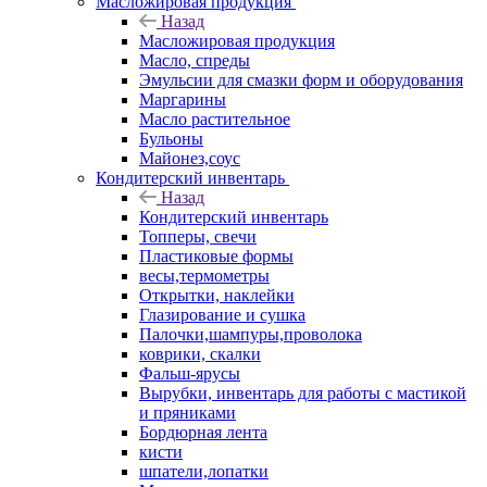
Масложировая продукция
Назад
Масложировая продукция
Масло, спреды
Эмульсии для смазки форм и оборудования
Маргарины
Масло растительное
Бульоны
Майонез,соус
Кондитерский инвентарь
Назад
Кондитерский инвентарь
Топперы, свечи
Пластиковые формы
весы,термометры
Открытки, наклейки
Глазирование и сушка
Палочки,шампуры,проволока
коврики, скалки
Фальш-ярусы
Вырубки, инвентарь для работы с мастикой
и пряниками
Бордюрная лента
кисти
шпатели,лопатки