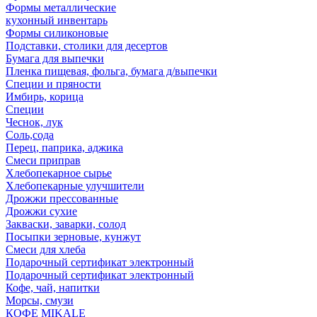
Формы металлические
кухонный инвентарь
Формы силиконовые
Подставки, столики для десертов
Бумага для выпечки
Пленка пищевая, фольга, бумага д/выпечки
Специи и пряности
Имбирь, корица
Специи
Чеснок, лук
Соль,сода
Перец, паприка, аджика
Смеси приправ
Хлебопекарное сырье
Хлебопекарные улучшители
Дрожжи прессованные
Дрожжи сухие
Закваски, заварки, солод
Посыпки зерновые, кунжут
Смеси для хлеба
Подарочный сертификат электронный
Подарочный сертификат электронный
Кофе, чай, напитки
Морсы, смузи
КОФЕ MIKALE