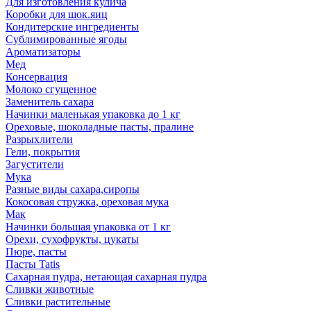
Для изготовления кулича
Коробки для шок.яиц
Кондитерские ингредиенты
Сублимированные ягоды
Ароматизаторы
Мед
Консервация
Молоко сгущенное
Заменитель сахара
Начинки маленькая упаковка до 1 кг
Ореховые, шоколадные пасты, пралине
Разрыхлители
Гели, покрытия
Загустители
Мука
Разные виды сахара,сиропы
Кокосовая стружка, ореховая мука
Мак
Начинки большая упаковка от 1 кг
Орехи, сухофрукты, цукаты
Пюре, пасты
Пасты Tatis
Сахарная пудра, нетающая сахарная пудра
Сливки животные
Сливки растительные