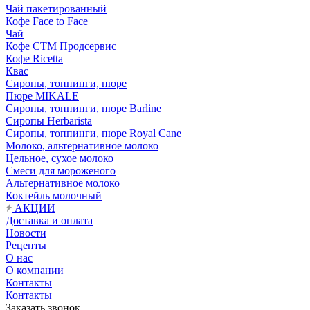
Чай пакетированный
Кофе Face to Face
Чай
Кофе СТМ Продсервис
Кофе Ricetta
Квас
Сиропы, топпинги, пюре
Пюре MIKALE
Сиропы, топпинги, пюре Barline
Сиропы Herbarista
Сиропы, топпинги, пюре Royal Cane
Молоко, альтернативное молоко
Цельное, сухое молоко
Смеси для мороженого
Альтернативное молоко
Коктейль молочный
АКЦИИ
Доставка и оплата
Новости
Рецепты
О нас
О компании
Контакты
Контакты
Заказать звонок