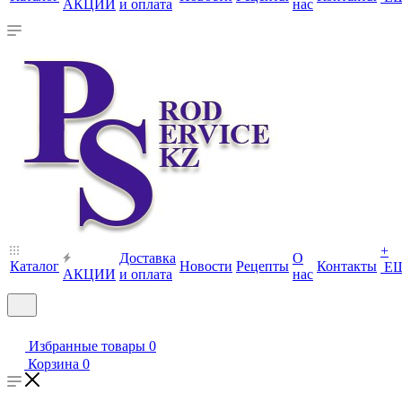
АКЦИИ
и оплата
нас
+
Доставка
О
Каталог
Новости
Рецепты
Контакты
Е
АКЦИИ
и оплата
нас
Избранные товары
0
Корзина
0