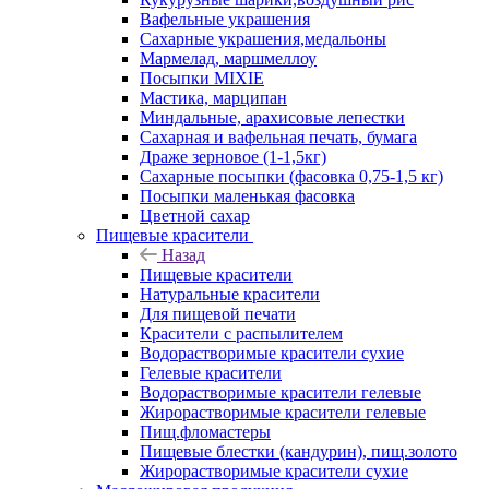
Вафельные украшения
Сахарные украшения,медальоны
Мармелад, маршмеллоу
Посыпки MIXIE
Мастика, марципан
Миндальные, арахисовые лепестки
Сахарная и вафельная печать, бумага
Драже зерновое (1-1,5кг)
Сахарные посыпки (фасовка 0,75-1,5 кг)
Посыпки маленькая фасовка
Цветной сахар
Пищевые красители
Назад
Пищевые красители
Натуральные красители
Для пищевой печати
Красители с распылителем
Водорастворимые красители сухие
Гелевые красители
Водорастворимые красители гелевые
Жирорастворимые красители гелевые
Пищ.фломастеры
Пищевые блестки (кандурин), пищ.золото
Жирорастворимые красители сухие