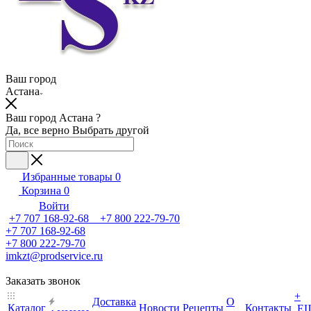
Ваш город
Астана
Ваш город Астана ?
Да, все верно
Выбрать другой
Избранные товары
0
Корзина
0
Войти
+7 707 168-92-68 +7 800 222-79-70
+7 707 168-92-68
+7 800 222-79-70
imkzt@prodservice.ru
Заказать звонок
+
Доставка
О
Каталог
Новости
Рецепты
Контакты
Е