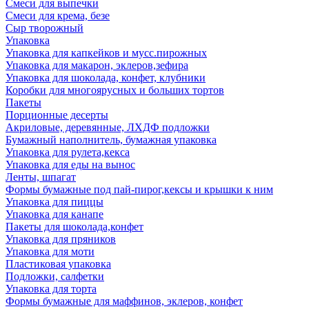
Смеси для выпечки
Смеси для крема, безе
Сыр творожный
Упаковка
Упаковка для капкейков и мусс.пирожных
Упаковка для макарон, эклеров,зефира
Упаковка для шоколада, конфет, клубники
Коробки для многоярусных и больших тортов
Пакеты
Порционные десерты
Акриловые, деревянные, ЛХДФ подложки
Бумажный наполнитель, бумажная упаковка
Упаковка для рулета,кекса
Упаковка для еды на вынос
Ленты, шпагат
Формы бумажные под пай-пирог,кексы и крышки к ним
Упаковка для пиццы
Упаковка для канапе
Пакеты для шоколада,конфет
Упаковка для пряников
Упаковка для моти
Пластиковая упаковка
Подложки, салфетки
Упаковка для торта
Формы бумажные для маффинов, эклеров, конфет