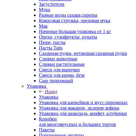
Загустители
Мука
Разные виды сахара,сиропы
Кокосовая стружка, ореховая мука
Мак
Начинки большая упаковка от 1 кг
Орехи, сухофрукты, цукаты
Пюре, пасты
Пасты Tatis
Сахарная пудра, нетающая сахарная пудра
Сливки животные
Сливки растительные
Смеси для выпечки
Смеси для крема, безе
Сыр творожный
Упаковка
Назад
Упаковка
Упаковка для капкейков и мусс.пирожных
Упаковка для макарон, эклеров,зефира
Упаковка для шоколада, конфет, клубники
Коробки
для многоярусных и больших тортов
Пакеты
Порционные десерты