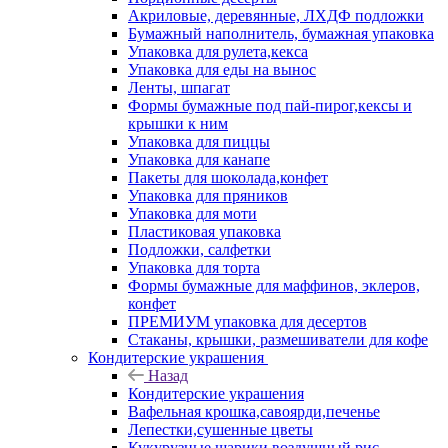
Акриловые, деревянные, ЛХДФ подложки
Бумажный наполнитель, бумажная упаковка
Упаковка для рулета,кекса
Упаковка для еды на вынос
Ленты, шпагат
Формы бумажные под пай-пирог,кексы и
крышки к ним
Упаковка для пиццы
Упаковка для канапе
Пакеты для шоколада,конфет
Упаковка для пряников
Упаковка для моти
Пластиковая упаковка
Подложки, салфетки
Упаковка для торта
Формы бумажные для маффинов, эклеров,
конфет
ПРЕМИУМ упаковка для десертов
Стаканы, крышки, размешиватели для кофе
Кондитерские украшения
Назад
Кондитерские украшения
Вафельная крошка,савоярди,печенье
Лепестки,сушенные цветы
Кукурузные шарики,воздушный рис