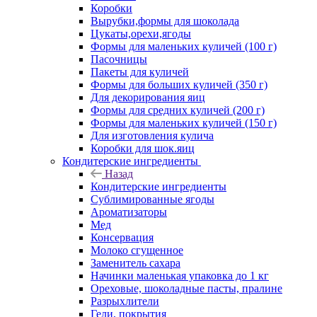
Коробки
Вырубки,формы для шоколада
Цукаты,орехи,ягоды
Формы для маленьких куличей (100 г)
Пасочницы
Пакеты для куличей
Формы для больших куличей (350 г)
Для декорирования яиц
Формы для средних куличей (200 г)
Формы для маленьких куличей (150 г)
Для изготовления кулича
Коробки для шок.яиц
Кондитерские ингредиенты
Назад
Кондитерские ингредиенты
Сублимированные ягоды
Ароматизаторы
Мед
Консервация
Молоко сгущенное
Заменитель сахара
Начинки маленькая упаковка до 1 кг
Ореховые, шоколадные пасты, пралине
Разрыхлители
Гели, покрытия