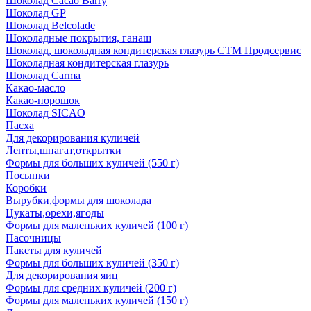
Шоколад Cacao Barry
Шоколад GP
Шоколад Belcolade
Шоколадные покрытия, ганаш
Шоколад, шоколадная кондитерская глазурь СТМ Продсервис
Шоколадная кондитерская глазурь
Шоколад Carma
Какао-масло
Какао-порошок
Шоколад SICAO
Пасха
Для декорирования куличей
Ленты,шпагат,открытки
Формы для больших куличей (550 г)
Посыпки
Коробки
Вырубки,формы для шоколада
Цукаты,орехи,ягоды
Формы для маленьких куличей (100 г)
Пасочницы
Пакеты для куличей
Формы для больших куличей (350 г)
Для декорирования яиц
Формы для средних куличей (200 г)
Формы для маленьких куличей (150 г)