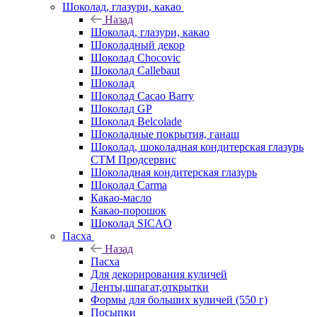
Шоколад, глазури, какао
Назад
Шоколад, глазури, какао
Шоколадный декор
Шоколад Chocovic
Шоколад Callebaut
Шоколад
Шоколад Cacao Barry
Шоколад GP
Шоколад Belcolade
Шоколадные покрытия, ганаш
Шоколад, шоколадная кондитерская глазурь
СТМ Продсервис
Шоколадная кондитерская глазурь
Шоколад Carma
Какао-масло
Какао-порошок
Шоколад SICAO
Пасха
Назад
Пасха
Для декорирования куличей
Ленты,шпагат,открытки
Формы для больших куличей (550 г)
Посыпки