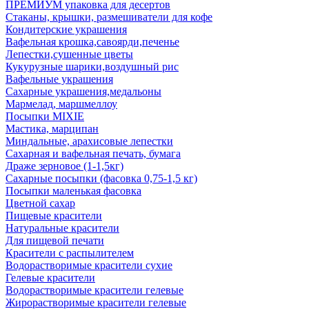
ПРЕМИУМ упаковка для десертов
Стаканы, крышки, размешиватели для кофе
Кондитерские украшения
Вафельная крошка,савоярди,печенье
Лепестки,сушенные цветы
Кукурузные шарики,воздушный рис
Вафельные украшения
Сахарные украшения,медальоны
Мармелад, маршмеллоу
Посыпки MIXIE
Мастика, марципан
Миндальные, арахисовые лепестки
Сахарная и вафельная печать, бумага
Драже зерновое (1-1,5кг)
Сахарные посыпки (фасовка 0,75-1,5 кг)
Посыпки маленькая фасовка
Цветной сахар
Пищевые красители
Натуральные красители
Для пищевой печати
Красители с распылителем
Водорастворимые красители сухие
Гелевые красители
Водорастворимые красители гелевые
Жирорастворимые красители гелевые