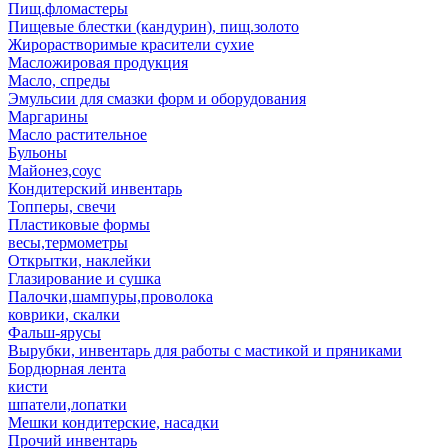
Пищ.фломастеры
Пищевые блестки (кандурин), пищ.золото
Жирорастворимые красители сухие
Масложировая продукция
Масло, спреды
Эмульсии для смазки форм и оборудования
Маргарины
Масло растительное
Бульоны
Майонез,соус
Кондитерский инвентарь
Топперы, свечи
Пластиковые формы
весы,термометры
Открытки, наклейки
Глазирование и сушка
Палочки,шампуры,проволока
коврики, скалки
Фальш-ярусы
Вырубки, инвентарь для работы с мастикой и пряниками
Бордюрная лента
кисти
шпатели,лопатки
Мешки кондитерские, насадки
Прочий инвентарь