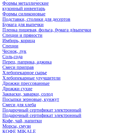
Формы металлические
кухонный инвентарь
Формы силиконовые
Подставки, столики для десертов
Бумага для выпечки
Пленка пищевая, фольга, бумага д/выпечки
Специи и пряности
Имбирь, корица
Специи
Чеснок, лук
Соль,сода
Перец, паприка, аджика
Смеси приправ
Хлебопекарное сырье
Хлебопекарные улучшители
Дрожжи прессованные
Дрожжи сухие
Закваски, заварки, солод
Посыпки зерновые, кунжут
Смеси для хлеба
Подарочный сертификат электронный
Подарочный сертификат электронный
Кофе, чай, напитки
Морсы, смузи
КОФЕ MIKALE