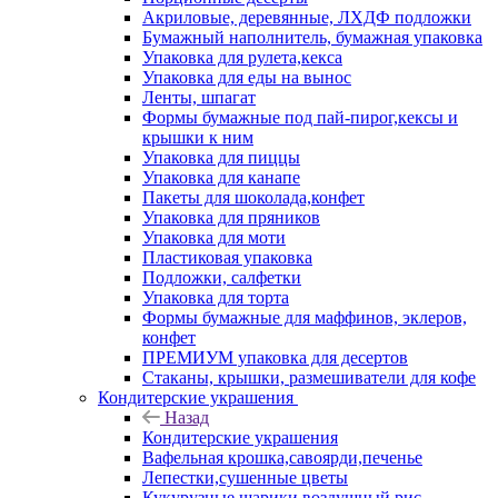
Акриловые, деревянные, ЛХДФ подложки
Бумажный наполнитель, бумажная упаковка
Упаковка для рулета,кекса
Упаковка для еды на вынос
Ленты, шпагат
Формы бумажные под пай-пирог,кексы и
крышки к ним
Упаковка для пиццы
Упаковка для канапе
Пакеты для шоколада,конфет
Упаковка для пряников
Упаковка для моти
Пластиковая упаковка
Подложки, салфетки
Упаковка для торта
Формы бумажные для маффинов, эклеров,
конфет
ПРЕМИУМ упаковка для десертов
Стаканы, крышки, размешиватели для кофе
Кондитерские украшения
Назад
Кондитерские украшения
Вафельная крошка,савоярди,печенье
Лепестки,сушенные цветы
Кукурузные шарики,воздушный рис