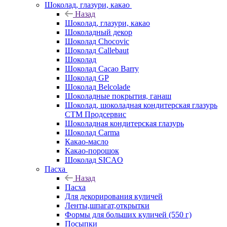
Шоколад, глазури, какао
Назад
Шоколад, глазури, какао
Шоколадный декор
Шоколад Chocovic
Шоколад Callebaut
Шоколад
Шоколад Cacao Barry
Шоколад GP
Шоколад Belcolade
Шоколадные покрытия, ганаш
Шоколад, шоколадная кондитерская глазурь
СТМ Продсервис
Шоколадная кондитерская глазурь
Шоколад Carma
Какао-масло
Какао-порошок
Шоколад SICAO
Пасха
Назад
Пасха
Для декорирования куличей
Ленты,шпагат,открытки
Формы для больших куличей (550 г)
Посыпки