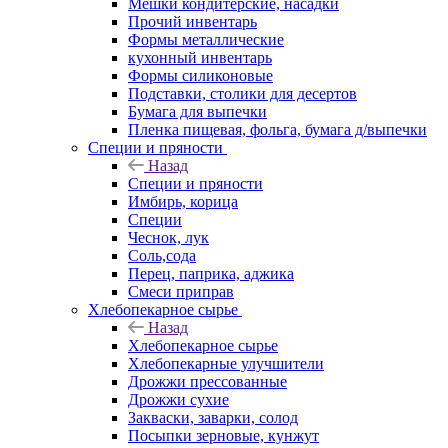
Мешки кондитерские, насадки
Прочий инвентарь
Формы металлические
кухонный инвентарь
Формы силиконовые
Подставки, столики для десертов
Бумага для выпечки
Пленка пищевая, фольга, бумага д/выпечки
Специи и пряности
Назад
Специи и пряности
Имбирь, корица
Специи
Чеснок, лук
Соль,сода
Перец, паприка, аджика
Смеси приправ
Хлебопекарное сырье
Назад
Хлебопекарное сырье
Хлебопекарные улучшители
Дрожжи прессованные
Дрожжи сухие
Закваски, заварки, солод
Посыпки зерновые, кунжут