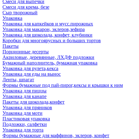
Смеси для выпечки
Смеси для крема, безе
Сыр творожный
Упаковка
Упаковка для капкейков и мусс.пирожных
Упаковка для макарон, эклеров,зефира
Упаковка для шоколада, конфет, клубники
Коробки для многоярусных и больших тортов
Пакеты
Порционные десерты
Акриловые, деревянные, ЛХДФ подложки
Бумажный наполнитель, бумажная упаковка
Упаковка для рулета,кекса
Упаковка для еды на вынос
Ленты, шпагат
Формы бумажные под пай-пирог,кексы и крышки к ним
Упаковка для пиццы
Упаковка для канапе
Пакеты для шоколада,конфет
Упаковка для пряников
Упаковка для моти
Пластиковая упаковка
Подложки, салфетки
Упаковка для торта
Формы бумажные для маффинов, эклеров, конфет