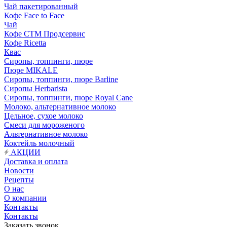
Чай пакетированный
Кофе Face to Face
Чай
Кофе СТМ Продсервис
Кофе Ricetta
Квас
Сиропы, топпинги, пюре
Пюре MIKALE
Сиропы, топпинги, пюре Barline
Сиропы Herbarista
Сиропы, топпинги, пюре Royal Cane
Молоко, альтернативное молоко
Цельное, сухое молоко
Смеси для мороженого
Альтернативное молоко
Коктейль молочный
АКЦИИ
Доставка и оплата
Новости
Рецепты
О нас
О компании
Контакты
Контакты
Заказать звонок