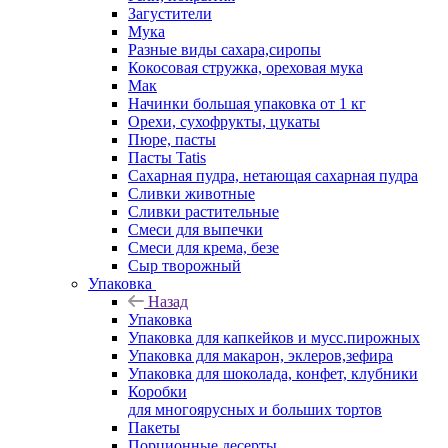
Загустители
Мука
Разные виды сахара,сиропы
Кокосовая стружка, ореховая мука
Мак
Начинки большая упаковка от 1 кг
Орехи, сухофрукты, цукаты
Пюре, пасты
Пасты Tatis
Сахарная пудра, нетающая сахарная пудра
Сливки животные
Сливки растительные
Смеси для выпечки
Смеси для крема, безе
Сыр творожный
Упаковка
Назад
Упаковка
Упаковка для капкейков и мусс.пирожных
Упаковка для макарон, эклеров,зефира
Упаковка для шоколада, конфет, клубники
Коробки
для многоярусных и больших тортов
Пакеты
Порционные десерты