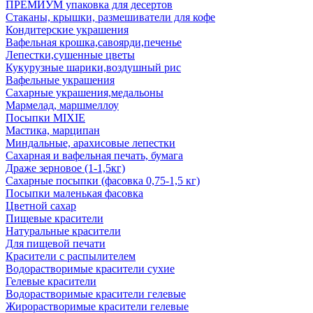
ПРЕМИУМ упаковка для десертов
Стаканы, крышки, размешиватели для кофе
Кондитерские украшения
Вафельная крошка,савоярди,печенье
Лепестки,сушенные цветы
Кукурузные шарики,воздушный рис
Вафельные украшения
Сахарные украшения,медальоны
Мармелад, маршмеллоу
Посыпки MIXIE
Мастика, марципан
Миндальные, арахисовые лепестки
Сахарная и вафельная печать, бумага
Драже зерновое (1-1,5кг)
Сахарные посыпки (фасовка 0,75-1,5 кг)
Посыпки маленькая фасовка
Цветной сахар
Пищевые красители
Натуральные красители
Для пищевой печати
Красители с распылителем
Водорастворимые красители сухие
Гелевые красители
Водорастворимые красители гелевые
Жирорастворимые красители гелевые