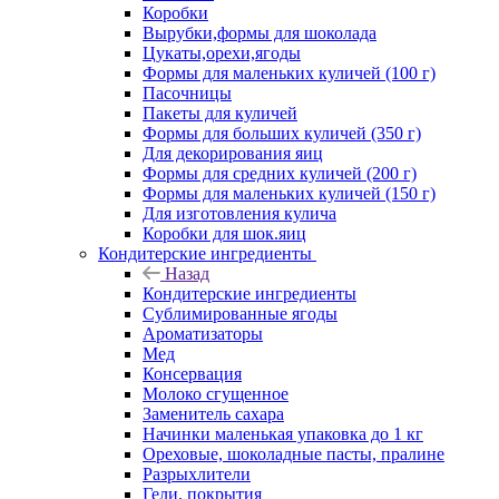
Коробки
Вырубки,формы для шоколада
Цукаты,орехи,ягоды
Формы для маленьких куличей (100 г)
Пасочницы
Пакеты для куличей
Формы для больших куличей (350 г)
Для декорирования яиц
Формы для средних куличей (200 г)
Формы для маленьких куличей (150 г)
Для изготовления кулича
Коробки для шок.яиц
Кондитерские ингредиенты
Назад
Кондитерские ингредиенты
Сублимированные ягоды
Ароматизаторы
Мед
Консервация
Молоко сгущенное
Заменитель сахара
Начинки маленькая упаковка до 1 кг
Ореховые, шоколадные пасты, пралине
Разрыхлители
Гели, покрытия