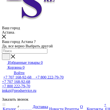
Ваш город
Астана
Ваш город Астана ?
Да, все верно
Выбрать другой
Избранные товары
0
Корзина
0
Войти
+7 707 168-92-68 +7 800 222-79-70
+7 707 168-92-68
+7 800 222-79-70
imkzt@prodservice.ru
Заказать звонок
+
Доставка
О
Каталог
Новости
Рецепты
Контакты
Е