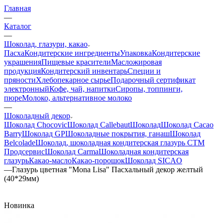
Главная
—
Каталог
—
Шоколад, глазури, какао
Пасха
Кондитерские ингредиенты
Упаковка
Кондитерские
украшения
Пищевые красители
Масложировая
продукция
Кондитерский инвентарь
Специи и
пряности
Хлебопекарное сырье
Подарочный сертификат
электронный
Кофе, чай, напитки
Сиропы, топпинги,
пюре
Молоко, альтернативное молоко
—
Шоколадный декор
Шоколад Chocovic
Шоколад Callebaut
Шоколад
Шоколад Cacao
Barry
Шоколад GP
Шоколадные покрытия, ганаш
Шоколад
Belcolade
Шоколад, шоколадная кондитерская глазурь СТМ
Продсервис
Шоколад Carma
Шоколадная кондитерская
глазурь
Какао-масло
Какао-порошок
Шоколад SICAO
—
Глазурь цветная "Mona Lisa" Пасхальный декор желтый
(40*29мм)
Новинка