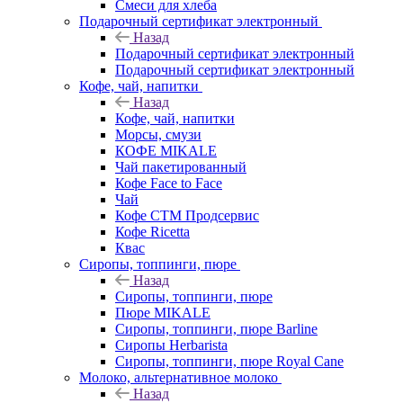
Смеси для хлеба
Подарочный сертификат электронный
Назад
Подарочный сертификат электронный
Подарочный сертификат электронный
Кофе, чай, напитки
Назад
Кофе, чай, напитки
Морсы, смузи
КОФЕ MIKALE
Чай пакетированный
Кофе Face to Face
Чай
Кофе СТМ Продсервис
Кофе Ricetta
Квас
Сиропы, топпинги, пюре
Назад
Сиропы, топпинги, пюре
Пюре MIKALE
Сиропы, топпинги, пюре Barline
Сиропы Herbarista
Сиропы, топпинги, пюре Royal Cane
Молоко, альтернативное молоко
Назад