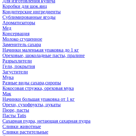
Для изготовления кулича
Коробки для шок.яиц
Кондитерские ингредиенты
Сублимированные ягоды
Ароматизаторы
Мед
Консервация
Молоко сгущенное
Заменитель сахара
Начинки маленькая упаковка до 1 кг
Ореховые, шоколадные пасты, пралине
Разрыхлители
Гели, покрытия
Загустители
Мука
Разные виды сахара,сиропы
Кокосовая стружка, ореховая мука
Мак
Начинки большая упаковка от 1 кг
Орехи, сухофрукты, цукаты
Пюре, пасты
Пасты Tatis
Сахарная пудра, нетающая сахарная пудра
Сливки животные
Сливки растительные