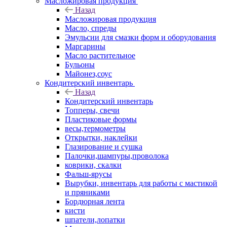
Масложировая продукция
Назад
Масложировая продукция
Масло, спреды
Эмульсии для смазки форм и оборудования
Маргарины
Масло растительное
Бульоны
Майонез,соус
Кондитерский инвентарь
Назад
Кондитерский инвентарь
Топперы, свечи
Пластиковые формы
весы,термометры
Открытки, наклейки
Глазирование и сушка
Палочки,шампуры,проволока
коврики, скалки
Фальш-ярусы
Вырубки, инвентарь для работы с мастикой
и пряниками
Бордюрная лента
кисти
шпатели,лопатки