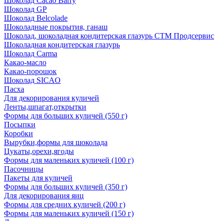
Шоколад Cacao Barry
Шоколад GP
Шоколад Belcolade
Шоколадные покрытия, ганаш
Шоколад, шоколадная кондитерская глазурь СТМ Продсервис
Шоколадная кондитерская глазурь
Шоколад Carma
Какао-масло
Какао-порошок
Шоколад SICAO
Пасха
Для декорирования куличей
Ленты,шпагат,открытки
Формы для больших куличей (550 г)
Посыпки
Коробки
Вырубки,формы для шоколада
Цукаты,орехи,ягоды
Формы для маленьких куличей (100 г)
Пасочницы
Пакеты для куличей
Формы для больших куличей (350 г)
Для декорирования яиц
Формы для средних куличей (200 г)
Формы для маленьких куличей (150 г)