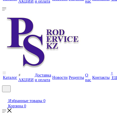
АКЦИИ
и оплата
нас
+
Доставка
О
Каталог
Новости
Рецепты
Контакты
Е
АКЦИИ
и оплата
нас
Избранные товары
0
Корзина
0