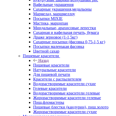
Вафельные украшения
Сахарные украшения,медальоны
Мармелад, маршмеллоу
Посыпки MIXIE
Мастика, марципан
Миндальные, арахисовые лепестки
Сахарная и вафельная печать, бумага
Драже зерновое (1-1,5кг)
Сахарные посыпки (фасовка 0,75-1,5 кг)
Посыпки маленькая фасовка
Цветной сахар
Пищевые красители
Назад
Пищевые красители
Натуральные красители
Для пищевой печати
Красители с распылителем
Водорастворимые красители сухие
Гелевые красители
Водорастворимые красители гелевые
Жирорастворимые красители гелевые
Пищ.фломастеры
Пищевые блестки (кандурин), пищ.золото
Жирорастворимые красители сухие