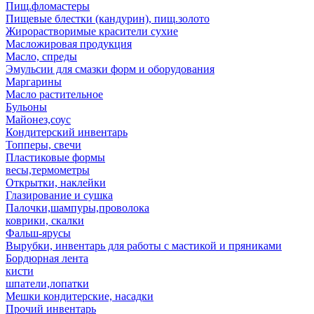
Пищ.фломастеры
Пищевые блестки (кандурин), пищ.золото
Жирорастворимые красители сухие
Масложировая продукция
Масло, спреды
Эмульсии для смазки форм и оборудования
Маргарины
Масло растительное
Бульоны
Майонез,соус
Кондитерский инвентарь
Топперы, свечи
Пластиковые формы
весы,термометры
Открытки, наклейки
Глазирование и сушка
Палочки,шампуры,проволока
коврики, скалки
Фальш-ярусы
Вырубки, инвентарь для работы с мастикой и пряниками
Бордюрная лента
кисти
шпатели,лопатки
Мешки кондитерские, насадки
Прочий инвентарь