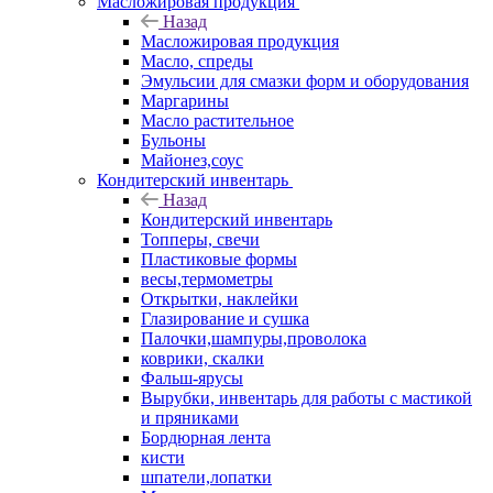
Масложировая продукция
Назад
Масложировая продукция
Масло, спреды
Эмульсии для смазки форм и оборудования
Маргарины
Масло растительное
Бульоны
Майонез,соус
Кондитерский инвентарь
Назад
Кондитерский инвентарь
Топперы, свечи
Пластиковые формы
весы,термометры
Открытки, наклейки
Глазирование и сушка
Палочки,шампуры,проволока
коврики, скалки
Фальш-ярусы
Вырубки, инвентарь для работы с мастикой
и пряниками
Бордюрная лента
кисти
шпатели,лопатки