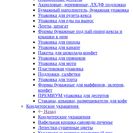
Акриловые, деревянные, ЛХДФ подложки
Бумажный наполнитель, бумажная упаковка
Упаковка для рулета,кекса
Упаковка для еды на вынос
Ленты, шпагат
Формы бумажные под пай-пирог,кексы и
крышки к ним
Упаковка для пиццы
Упаковка для канапе
Пакеты для шоколада,конфет
Упаковка для пряников
Упаковка для моти
Пластиковая упаковка
Подложки, салфетки
Упаковка для торта
Формы бумажные для маффинов, эклеров,
конфет
ПРЕМИУМ упаковка для десертов
Стаканы, крышки, размешиватели для кофе
Кондитерские украшения
Назад
Кондитерские украшения
Вафельная крошка,савоярди,печенье
Лепестки,сушенные цветы
Кукурузные шарики,воздушный рис