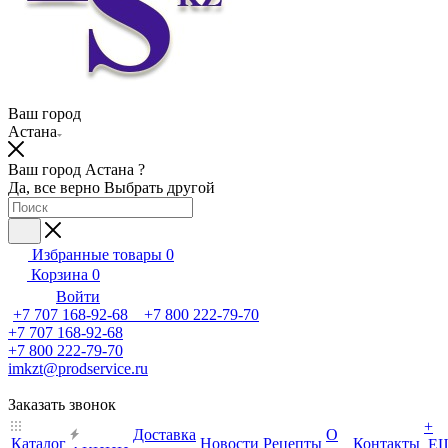
Ваш город
Астана
Ваш город Астана ?
Да, все верно
Выбрать другой
Избранные товары
0
Корзина
0
Войти
+7 707 168-92-68 +7 800 222-79-70
+7 707 168-92-68
+7 800 222-79-70
imkzt@prodservice.ru
Заказать звонок
+
Доставка
О
Каталог
Новости
Рецепты
Контакты
Е