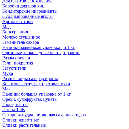
Для изготовления кулича
Коробки для шок.яиц
Кондитерские ингредиенты
Сублимированные ягоды
Ароматизаторы
Мед
Консервация
Молоко сгущенное
Заменитель сахара
Начинки маленькая упаковка до 1 кг
Ореховые, шоколадные пасты, пралине
Разрыхлители
Гели, покрытия
Загустители
Мука
Разные виды сахара,сиропы
Кокосовая стружка, ореховая мука
Мак
Начинки большая упаковка от 1 кг
Орехи, сухофрукты, цукаты
Пюре, пасты
Пасты Tatis
Сахарная пудра, нетающая сахарная пудра
Сливки животные
Сливки растительные