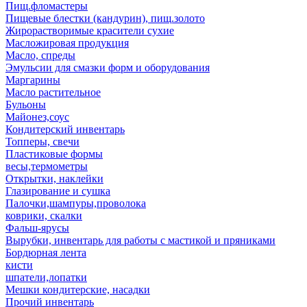
Пищ.фломастеры
Пищевые блестки (кандурин), пищ.золото
Жирорастворимые красители сухие
Масложировая продукция
Масло, спреды
Эмульсии для смазки форм и оборудования
Маргарины
Масло растительное
Бульоны
Майонез,соус
Кондитерский инвентарь
Топперы, свечи
Пластиковые формы
весы,термометры
Открытки, наклейки
Глазирование и сушка
Палочки,шампуры,проволока
коврики, скалки
Фальш-ярусы
Вырубки, инвентарь для работы с мастикой и пряниками
Бордюрная лента
кисти
шпатели,лопатки
Мешки кондитерские, насадки
Прочий инвентарь