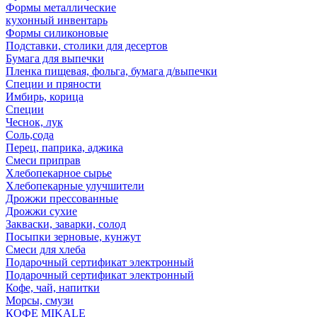
Формы металлические
кухонный инвентарь
Формы силиконовые
Подставки, столики для десертов
Бумага для выпечки
Пленка пищевая, фольга, бумага д/выпечки
Специи и пряности
Имбирь, корица
Специи
Чеснок, лук
Соль,сода
Перец, паприка, аджика
Смеси приправ
Хлебопекарное сырье
Хлебопекарные улучшители
Дрожжи прессованные
Дрожжи сухие
Закваски, заварки, солод
Посыпки зерновые, кунжут
Смеси для хлеба
Подарочный сертификат электронный
Подарочный сертификат электронный
Кофе, чай, напитки
Морсы, смузи
КОФЕ MIKALE