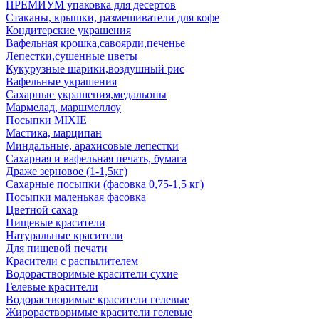
ПРЕМИУМ упаковка для десертов
Стаканы, крышки, размешиватели для кофе
Кондитерские украшения
Вафельная крошка,савоярди,печенье
Лепестки,сушенные цветы
Кукурузные шарики,воздушный рис
Вафельные украшения
Сахарные украшения,медальоны
Мармелад, маршмеллоу
Посыпки MIXIE
Мастика, марципан
Миндальные, арахисовые лепестки
Сахарная и вафельная печать, бумага
Драже зерновое (1-1,5кг)
Сахарные посыпки (фасовка 0,75-1,5 кг)
Посыпки маленькая фасовка
Цветной сахар
Пищевые красители
Натуральные красители
Для пищевой печати
Красители с распылителем
Водорастворимые красители сухие
Гелевые красители
Водорастворимые красители гелевые
Жирорастворимые красители гелевые