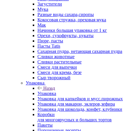
Загустители
Мука
Разные виды сахара,сиропы
Кокосовая стружка, ореховая мука
Мак
Начинки большая упаковка от 1 кг
Орехи, сухофрукты, цукаты
Пюре, пасты
Пасты Tatis
Сахарная пудра, нетающая сахарная пудра
Сливки животные
Сливки растительные
Смеси для выпечки
Смеси для крема, безе
Сыр творожный
Упаковка
Назад
Упаковка
Упаковка для капкейков и мусс.пирожных
Упаковка для макарон, эклеров,зефира
Упаковка для шоколада, конфет, клубники
Коробки
для многоярусных и больших тортов
Пакеты
Порционные десерты