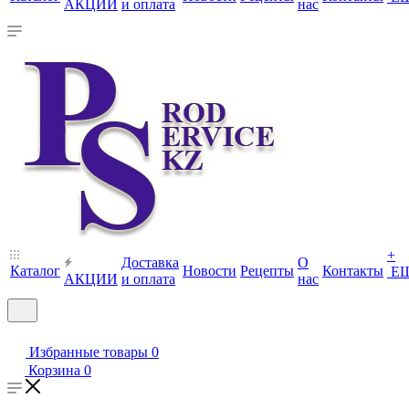
АКЦИИ
и оплата
нас
+
Доставка
О
Каталог
Новости
Рецепты
Контакты
Е
АКЦИИ
и оплата
нас
Избранные товары
0
Корзина
0