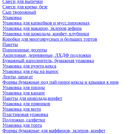
Смеси для выпечки
Смеси для крема, безе
Сыр творожный
Упаковка
Упаковка для капкейков и мусс.пирожных
Упаковка для макарон, эклеров,зефира
Упаковка для шоколада, конфет, клубники
Коробки для многоярусных и больших тортов
Пакеты
Порционные десерты
Акриловые, деревянные, ЛХДФ подложки
Бумажный наполнитель, бумажная упаковка
Упаковка для рулета,кекса
Упаковка для еды на вынос
Ленты, шпагат
Формы бумажные под пай-пирог,кексы и крышки к ним
Упаковка для пиццы
Упаковка для канапе
Пакеты для шоколада,конфет
Упаковка для пряников
Упаковка для моти
Пластиковая упаковка
Подложки, салфетки
Упаковка для торта
Формы бумажные для маффинов, эклеров, конфет