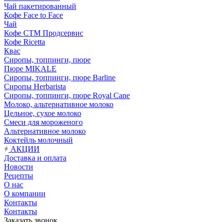
Чай пакетированный
Кофе Face to Face
Чай
Кофе СТМ Продсервис
Кофе Ricetta
Квас
Сиропы, топпинги, пюре
Пюре MIKALE
Сиропы, топпинги, пюре Barline
Сиропы Herbarista
Сиропы, топпинги, пюре Royal Cane
Молоко, альтернативное молоко
Цельное, сухое молоко
Смеси для мороженого
Альтернативное молоко
Коктейль молочный
АКЦИИ
Доставка и оплата
Новости
Рецепты
О нас
О компании
Контакты
Контакты
Заказать звонок