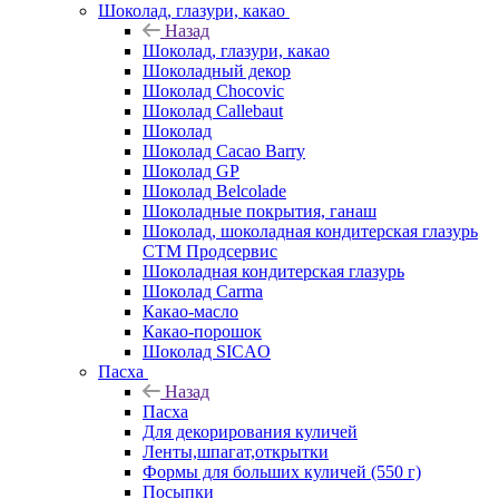
Шоколад, глазури, какао
Назад
Шоколад, глазури, какао
Шоколадный декор
Шоколад Chocovic
Шоколад Callebaut
Шоколад
Шоколад Cacao Barry
Шоколад GP
Шоколад Belcolade
Шоколадные покрытия, ганаш
Шоколад, шоколадная кондитерская глазурь
СТМ Продсервис
Шоколадная кондитерская глазурь
Шоколад Carma
Какао-масло
Какао-порошок
Шоколад SICAO
Пасха
Назад
Пасха
Для декорирования куличей
Ленты,шпагат,открытки
Формы для больших куличей (550 г)
Посыпки