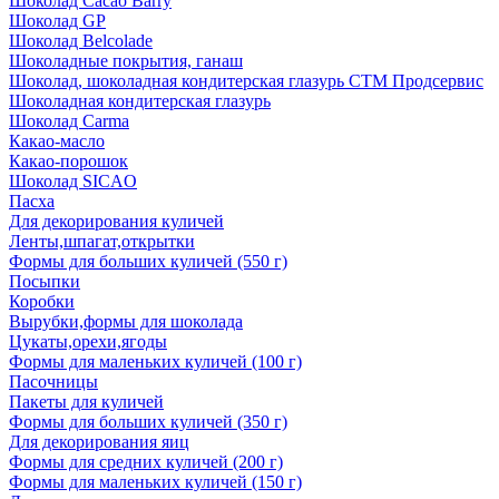
Шоколад Cacao Barry
Шоколад GP
Шоколад Belcolade
Шоколадные покрытия, ганаш
Шоколад, шоколадная кондитерская глазурь СТМ Продсервис
Шоколадная кондитерская глазурь
Шоколад Carma
Какао-масло
Какао-порошок
Шоколад SICAO
Пасха
Для декорирования куличей
Ленты,шпагат,открытки
Формы для больших куличей (550 г)
Посыпки
Коробки
Вырубки,формы для шоколада
Цукаты,орехи,ягоды
Формы для маленьких куличей (100 г)
Пасочницы
Пакеты для куличей
Формы для больших куличей (350 г)
Для декорирования яиц
Формы для средних куличей (200 г)
Формы для маленьких куличей (150 г)