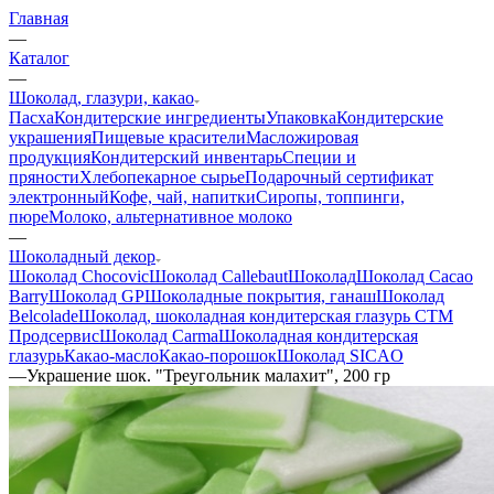
Главная
—
Каталог
—
Шоколад, глазури, какао
Пасха
Кондитерские ингредиенты
Упаковка
Кондитерские
украшения
Пищевые красители
Масложировая
продукция
Кондитерский инвентарь
Специи и
пряности
Хлебопекарное сырье
Подарочный сертификат
электронный
Кофе, чай, напитки
Сиропы, топпинги,
пюре
Молоко, альтернативное молоко
—
Шоколадный декор
Шоколад Chocovic
Шоколад Callebaut
Шоколад
Шоколад Cacao
Barry
Шоколад GP
Шоколадные покрытия, ганаш
Шоколад
Belcolade
Шоколад, шоколадная кондитерская глазурь СТМ
Продсервис
Шоколад Carma
Шоколадная кондитерская
глазурь
Какао-масло
Какао-порошок
Шоколад SICAO
—
Украшение шок. "Треугольник малахит", 200 гр