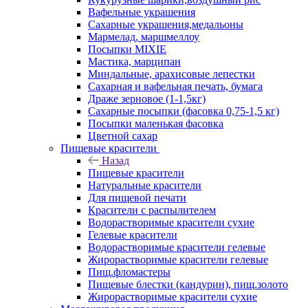
Вафельные украшения
Сахарные украшения,медальоны
Мармелад, маршмеллоу
Посыпки MIXIE
Мастика, марципан
Миндальные, арахисовые лепестки
Сахарная и вафельная печать, бумага
Драже зерновое (1-1,5кг)
Сахарные посыпки (фасовка 0,75-1,5 кг)
Посыпки маленькая фасовка
Цветной сахар
Пищевые красители
Назад
Пищевые красители
Натуральные красители
Для пищевой печати
Красители с распылителем
Водорастворимые красители сухие
Гелевые красители
Водорастворимые красители гелевые
Жирорастворимые красители гелевые
Пищ.фломастеры
Пищевые блестки (кандурин), пищ.золото
Жирорастворимые красители сухие