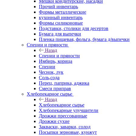
Мешки кондитерские, насадки
Прочий инвентарь
Формы металлические
кухонный инвентарь
Формы силиконовые
Подставки, столики для десертов
Бумага для выпечки
Пленка пищевая, фольга, бумага д/выпечки
Специи и пряности
Назад
Специи и пряности
Имбирь, корица
Специи
Чеснок, лук
Соль,сода
Перец, паприка, аджика
Смеси приправ
Хлебопекарное сырье
Назад
Хлебопекарное сырье
Хлебопекарные улучшители
Дрожжи прессованные
Дрожжи сухие
Закваски, заварки, солод
Посыпки зерновые, кунжут