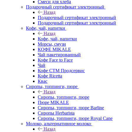
Смеси для хлеба
Подарочный сертификат электронный
Назад
Подарочный сертификат электронный
Подарочный сертификат электронный
Кофе, чай, напитки
Назад
Кофе, чай, напитки
Морсы, смузи
КОФЕ MIKALE
Чай пакетированный
Кофе Face to Face
Чай
Кофе СТМ Продсервис
Кофе Ricetta
Квас
Сиропы, топпинги, пюре
Назад
Сиропы, топпинги, пюре
Пюре MIKALE
Сиропы, топпинги, пюре Barline
Сиропы Herbarista
Сиропы, топпинги, пюре Royal Cane
Молоко, альтернативное молоко
Назад