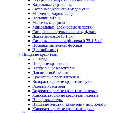
Вафельные украшения
Сахарные украшения,медальоны
Мармелад, маршмеллоу
Посыпки MIXIE
Мастика, марципан
Миндальные, арахисовые лепестки
Сахарная и вафельная печать, бумага
Драже зерновое (1-1,5кг)
Сахарные посыпки (фасовка 0,75-1,5 кг)
Посыпки маленькая фасовка
Цветной сахар
Пищевые красители
Назад
Пищевые красители
Натуральные красители
Для пищевой печати
Красители с распылителем
Водорастворимые красители сухие
Гелевые красители
Водорастворимые красители гелевые
Жирорастворимые красители гелевые
Пищ.фломастеры
Пищевые блестки (кандурин), пищ.золото
Жирорастворимые красители сухие