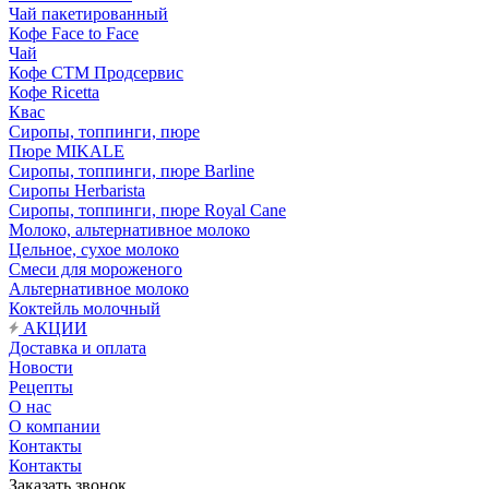
Чай пакетированный
Кофе Face to Face
Чай
Кофе СТМ Продсервис
Кофе Ricetta
Квас
Сиропы, топпинги, пюре
Пюре MIKALE
Сиропы, топпинги, пюре Barline
Сиропы Herbarista
Сиропы, топпинги, пюре Royal Cane
Молоко, альтернативное молоко
Цельное, сухое молоко
Смеси для мороженого
Альтернативное молоко
Коктейль молочный
АКЦИИ
Доставка и оплата
Новости
Рецепты
О нас
О компании
Контакты
Контакты
Заказать звонок