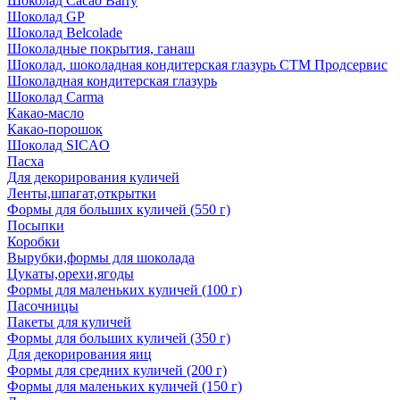
Шоколад Cacao Barry
Шоколад GP
Шоколад Belcolade
Шоколадные покрытия, ганаш
Шоколад, шоколадная кондитерская глазурь СТМ Продсервис
Шоколадная кондитерская глазурь
Шоколад Carma
Какао-масло
Какао-порошок
Шоколад SICAO
Пасха
Для декорирования куличей
Ленты,шпагат,открытки
Формы для больших куличей (550 г)
Посыпки
Коробки
Вырубки,формы для шоколада
Цукаты,орехи,ягоды
Формы для маленьких куличей (100 г)
Пасочницы
Пакеты для куличей
Формы для больших куличей (350 г)
Для декорирования яиц
Формы для средних куличей (200 г)
Формы для маленьких куличей (150 г)