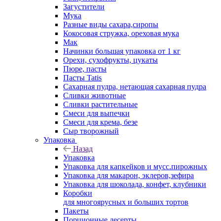
Загустители
Мука
Разные виды сахара,сиропы
Кокосовая стружка, ореховая мука
Мак
Начинки большая упаковка от 1 кг
Орехи, сухофрукты, цукаты
Пюре, пасты
Пасты Tatis
Сахарная пудра, нетающая сахарная пудра
Сливки животные
Сливки растительные
Смеси для выпечки
Смеси для крема, безе
Сыр творожный
Упаковка
Назад
Упаковка
Упаковка для капкейков и мусс.пирожных
Упаковка для макарон, эклеров,зефира
Упаковка для шоколада, конфет, клубники
Коробки
для многоярусных и больших тортов
Пакеты
Порционные десерты