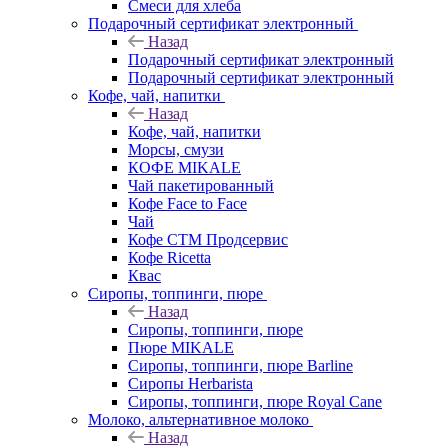
Смеси для хлеба
Подарочный сертификат электронный
Назад
Подарочный сертификат электронный
Подарочный сертификат электронный
Кофе, чай, напитки
Назад
Кофе, чай, напитки
Морсы, смузи
КОФЕ MIKALE
Чай пакетированный
Кофе Face to Face
Чай
Кофе СТМ Продсервис
Кофе Ricetta
Квас
Сиропы, топпинги, пюре
Назад
Сиропы, топпинги, пюре
Пюре MIKALE
Сиропы, топпинги, пюре Barline
Сиропы Herbarista
Сиропы, топпинги, пюре Royal Cane
Молоко, альтернативное молоко
Назад