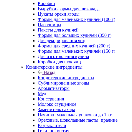
Коробки
Вырубки,формы для шоколада
Цукаты,орехи,ягоды
Формы для маленьких куличей (100 г)
Пасочницы
Пакеты для куличей
Формы для больших куличей (350 г)
Для декорирования яиц
Формы для средних куличей (200 г)
Формы для маленьких куличей (150 г)
Для изготовления кулича
Коробки для шок.яиц
Кондитерские ингредиенты
Назад
Кондитерские ингредиенты
Сублимированные ягоды
Ароматизаторы
Мед
Консервация
Молоко сгущенное
Заменитель сахара
Начинки маленькая упаковка до 1 кг
Ореховые, шоколадные пасты, пралине
Разрыхлители
Гели, покрытия