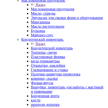
Масложировая продукция
Назад
Масложировая продукция
Масло, спреды
Эмульсии для смазки форм и оборудования
Маргарины
Масло растительное
Бульоны
Майонез,соус
Кондитерский инвентарь
Назад
Кондитерский инвентарь
Топперы, свечи
Пластиковые формы
весы,термометры
Открытки, наклейки
Глазирование и сушка
Палочки,шампуры,проволока
коврики, скалки
Фальш-ярусы
Вырубки, инвентарь для работы с мастикой
и пряниками
Бордюрная лента
кисти
шпатели,лопатки