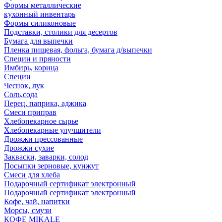
Формы металлические
кухонный инвентарь
Формы силиконовые
Подставки, столики для десертов
Бумага для выпечки
Пленка пищевая, фольга, бумага д/выпечки
Специи и пряности
Имбирь, корица
Специи
Чеснок, лук
Соль,сода
Перец, паприка, аджика
Смеси приправ
Хлебопекарное сырье
Хлебопекарные улучшители
Дрожжи прессованные
Дрожжи сухие
Закваски, заварки, солод
Посыпки зерновые, кунжут
Смеси для хлеба
Подарочный сертификат электронный
Подарочный сертификат электронный
Кофе, чай, напитки
Морсы, смузи
КОФЕ MIKALE