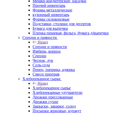
Мешки кондитерские, насадки
Прочий инвентарь
Формы металлические
кухонный инвентарь
Формы силиконовые
Подставки, столики для десертов
Бумага для выпечки
Пленка пищевая, фольга, бумага д/выпечки
Специи и пряности
Назад
Специи и пряности
Имбирь, корица
Специи
Чеснок, лук
Соль,сода
Перец, паприка, аджика
Смеси приправ
Хлебопекарное сырье
Назад
Хлебопекарное сырье
Хлебопекарные улучшители
Дрожжи прессованные
Дрожжи сухие
Закваски, заварки, солод
Посыпки зерновые, кунжут