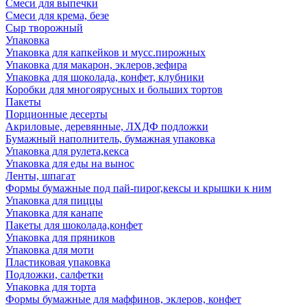
Смеси для выпечки
Смеси для крема, безе
Сыр творожный
Упаковка
Упаковка для капкейков и мусс.пирожных
Упаковка для макарон, эклеров,зефира
Упаковка для шоколада, конфет, клубники
Коробки для многоярусных и больших тортов
Пакеты
Порционные десерты
Акриловые, деревянные, ЛХДФ подложки
Бумажный наполнитель, бумажная упаковка
Упаковка для рулета,кекса
Упаковка для еды на вынос
Ленты, шпагат
Формы бумажные под пай-пирог,кексы и крышки к ним
Упаковка для пиццы
Упаковка для канапе
Пакеты для шоколада,конфет
Упаковка для пряников
Упаковка для моти
Пластиковая упаковка
Подложки, салфетки
Упаковка для торта
Формы бумажные для маффинов, эклеров, конфет