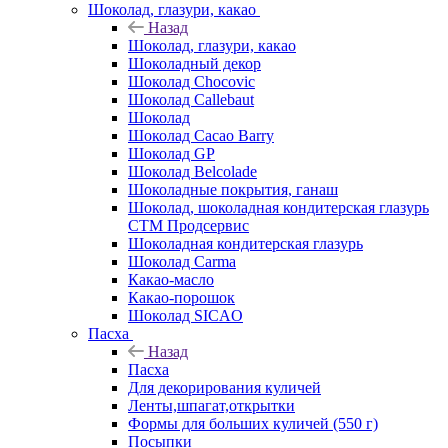
Шоколад, глазури, какао
Назад
Шоколад, глазури, какао
Шоколадный декор
Шоколад Chocovic
Шоколад Callebaut
Шоколад
Шоколад Cacao Barry
Шоколад GP
Шоколад Belcolade
Шоколадные покрытия, ганаш
Шоколад, шоколадная кондитерская глазурь
СТМ Продсервис
Шоколадная кондитерская глазурь
Шоколад Carma
Какао-масло
Какао-порошок
Шоколад SICAO
Пасха
Назад
Пасха
Для декорирования куличей
Ленты,шпагат,открытки
Формы для больших куличей (550 г)
Посыпки