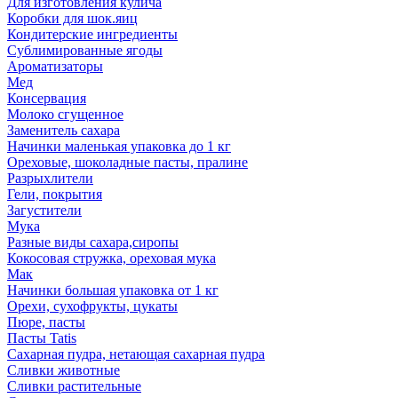
Для изготовления кулича
Коробки для шок.яиц
Кондитерские ингредиенты
Сублимированные ягоды
Ароматизаторы
Мед
Консервация
Молоко сгущенное
Заменитель сахара
Начинки маленькая упаковка до 1 кг
Ореховые, шоколадные пасты, пралине
Разрыхлители
Гели, покрытия
Загустители
Мука
Разные виды сахара,сиропы
Кокосовая стружка, ореховая мука
Мак
Начинки большая упаковка от 1 кг
Орехи, сухофрукты, цукаты
Пюре, пасты
Пасты Tatis
Сахарная пудра, нетающая сахарная пудра
Сливки животные
Сливки растительные