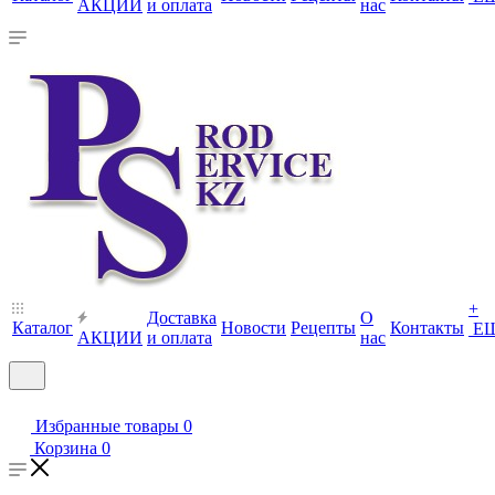
АКЦИИ
и оплата
нас
+
Доставка
О
Каталог
Новости
Рецепты
Контакты
Е
АКЦИИ
и оплата
нас
Избранные товары
0
Корзина
0