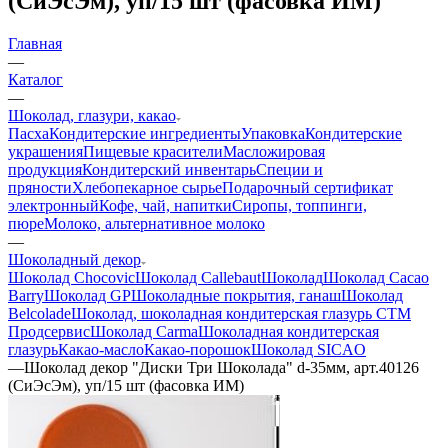
(СиЭсЭм), уп/15 шт (фасовка ИМ)
Главная
—
Каталог
—
Шоколад, глазури, какао
Пасха
Кондитерские ингредиенты
Упаковка
Кондитерские
украшения
Пищевые красители
Масложировая
продукция
Кондитерский инвентарь
Специи и
пряности
Хлебопекарное сырье
Подарочный сертификат
электронный
Кофе, чай, напитки
Сиропы, топпинги,
пюре
Молоко, альтернативное молоко
—
Шоколадный декор
Шоколад Chocovic
Шоколад Callebaut
Шоколад
Шоколад Cacao
Barry
Шоколад GP
Шоколадные покрытия, ганаш
Шоколад
Belcolade
Шоколад, шоколадная кондитерская глазурь СТМ
Продсервис
Шоколад Carma
Шоколадная кондитерская
глазурь
Какао-масло
Какао-порошок
Шоколад SICAO
—
Шоколад декор "Диски Три Шоколада" d-35мм, арт.40126
(СиЭсЭм), уп/15 шт (фасовка ИМ)