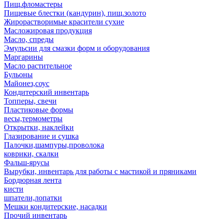
Пищ.фломастеры
Пищевые блестки (кандурин), пищ.золото
Жирорастворимые красители сухие
Масложировая продукция
Масло, спреды
Эмульсии для смазки форм и оборудования
Маргарины
Масло растительное
Бульоны
Майонез,соус
Кондитерский инвентарь
Топперы, свечи
Пластиковые формы
весы,термометры
Открытки, наклейки
Глазирование и сушка
Палочки,шампуры,проволока
коврики, скалки
Фальш-ярусы
Вырубки, инвентарь для работы с мастикой и пряниками
Бордюрная лента
кисти
шпатели,лопатки
Мешки кондитерские, насадки
Прочий инвентарь