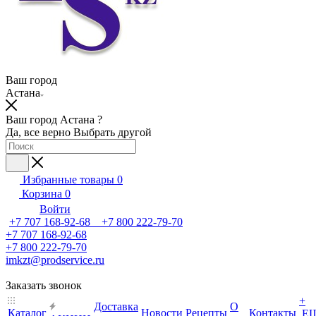
Ваш город
Астана
Ваш город Астана ?
Да, все верно
Выбрать другой
Избранные товары
0
Корзина
0
Войти
+7 707 168-92-68 +7 800 222-79-70
+7 707 168-92-68
+7 800 222-79-70
imkzt@prodservice.ru
Заказать звонок
+
Доставка
О
Каталог
Новости
Рецепты
Контакты
Е