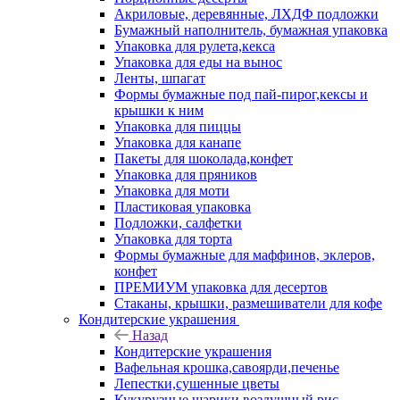
Акриловые, деревянные, ЛХДФ подложки
Бумажный наполнитель, бумажная упаковка
Упаковка для рулета,кекса
Упаковка для еды на вынос
Ленты, шпагат
Формы бумажные под пай-пирог,кексы и
крышки к ним
Упаковка для пиццы
Упаковка для канапе
Пакеты для шоколада,конфет
Упаковка для пряников
Упаковка для моти
Пластиковая упаковка
Подложки, салфетки
Упаковка для торта
Формы бумажные для маффинов, эклеров,
конфет
ПРЕМИУМ упаковка для десертов
Стаканы, крышки, размешиватели для кофе
Кондитерские украшения
Назад
Кондитерские украшения
Вафельная крошка,савоярди,печенье
Лепестки,сушенные цветы
Кукурузные шарики,воздушный рис