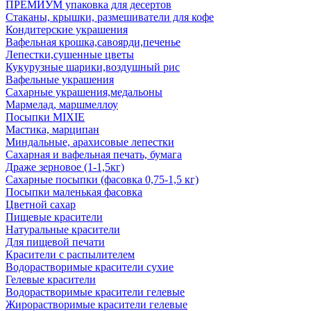
ПРЕМИУМ упаковка для десертов
Стаканы, крышки, размешиватели для кофе
Кондитерские украшения
Вафельная крошка,савоярди,печенье
Лепестки,сушенные цветы
Кукурузные шарики,воздушный рис
Вафельные украшения
Сахарные украшения,медальоны
Мармелад, маршмеллоу
Посыпки MIXIE
Мастика, марципан
Миндальные, арахисовые лепестки
Сахарная и вафельная печать, бумага
Драже зерновое (1-1,5кг)
Сахарные посыпки (фасовка 0,75-1,5 кг)
Посыпки маленькая фасовка
Цветной сахар
Пищевые красители
Натуральные красители
Для пищевой печати
Красители с распылителем
Водорастворимые красители сухие
Гелевые красители
Водорастворимые красители гелевые
Жирорастворимые красители гелевые