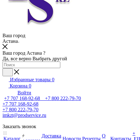
Ваш город
Астана
Ваш город Астана ?
Да, все верно
Выбрать другой
Избранные товары
0
Корзина
0
Войти
+7 707 168-92-68 +7 800 222-79-70
+7 707 168-92-68
+7 800 222-79-70
imkzt@prodservice.ru
Заказать звонок
+
Доставка
О
Каталог
Новости
Рецепты
Контакты
Е