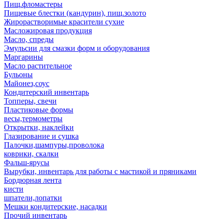
Пищ.фломастеры
Пищевые блестки (кандурин), пищ.золото
Жирорастворимые красители сухие
Масложировая продукция
Масло, спреды
Эмульсии для смазки форм и оборудования
Маргарины
Масло растительное
Бульоны
Майонез,соус
Кондитерский инвентарь
Топперы, свечи
Пластиковые формы
весы,термометры
Открытки, наклейки
Глазирование и сушка
Палочки,шампуры,проволока
коврики, скалки
Фальш-ярусы
Вырубки, инвентарь для работы с мастикой и пряниками
Бордюрная лента
кисти
шпатели,лопатки
Мешки кондитерские, насадки
Прочий инвентарь