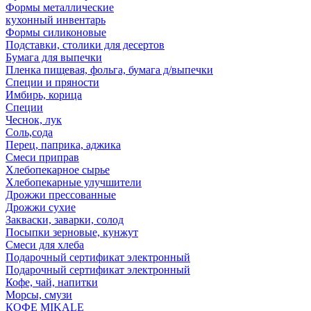
Формы металлические
кухонный инвентарь
Формы силиконовые
Подставки, столики для десертов
Бумага для выпечки
Пленка пищевая, фольга, бумага д/выпечки
Специи и пряности
Имбирь, корица
Специи
Чеснок, лук
Соль,сода
Перец, паприка, аджика
Смеси приправ
Хлебопекарное сырье
Хлебопекарные улучшители
Дрожжи прессованные
Дрожжи сухие
Закваски, заварки, солод
Посыпки зерновые, кунжут
Смеси для хлеба
Подарочный сертификат электронный
Подарочный сертификат электронный
Кофе, чай, напитки
Морсы, смузи
КОФЕ MIKALE