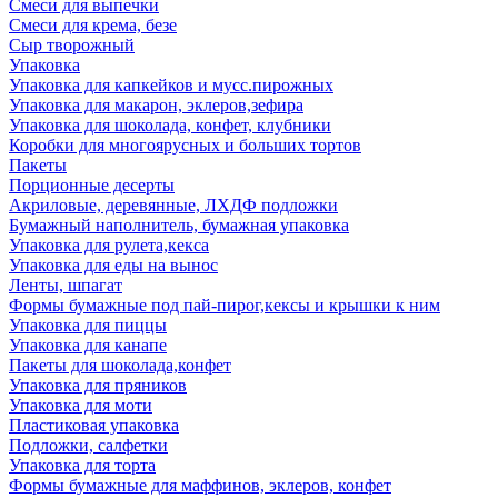
Смеси для выпечки
Смеси для крема, безе
Сыр творожный
Упаковка
Упаковка для капкейков и мусс.пирожных
Упаковка для макарон, эклеров,зефира
Упаковка для шоколада, конфет, клубники
Коробки для многоярусных и больших тортов
Пакеты
Порционные десерты
Акриловые, деревянные, ЛХДФ подложки
Бумажный наполнитель, бумажная упаковка
Упаковка для рулета,кекса
Упаковка для еды на вынос
Ленты, шпагат
Формы бумажные под пай-пирог,кексы и крышки к ним
Упаковка для пиццы
Упаковка для канапе
Пакеты для шоколада,конфет
Упаковка для пряников
Упаковка для моти
Пластиковая упаковка
Подложки, салфетки
Упаковка для торта
Формы бумажные для маффинов, эклеров, конфет