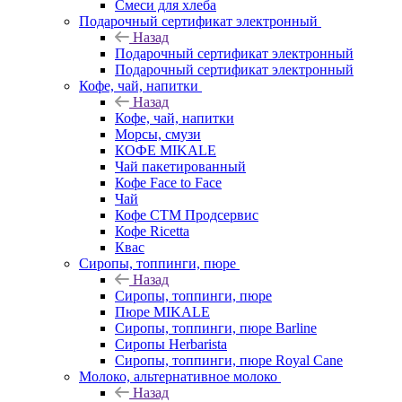
Смеси для хлеба
Подарочный сертификат электронный
Назад
Подарочный сертификат электронный
Подарочный сертификат электронный
Кофе, чай, напитки
Назад
Кофе, чай, напитки
Морсы, смузи
КОФЕ MIKALE
Чай пакетированный
Кофе Face to Face
Чай
Кофе СТМ Продсервис
Кофе Ricetta
Квас
Сиропы, топпинги, пюре
Назад
Сиропы, топпинги, пюре
Пюре MIKALE
Сиропы, топпинги, пюре Barline
Сиропы Herbarista
Сиропы, топпинги, пюре Royal Cane
Молоко, альтернативное молоко
Назад