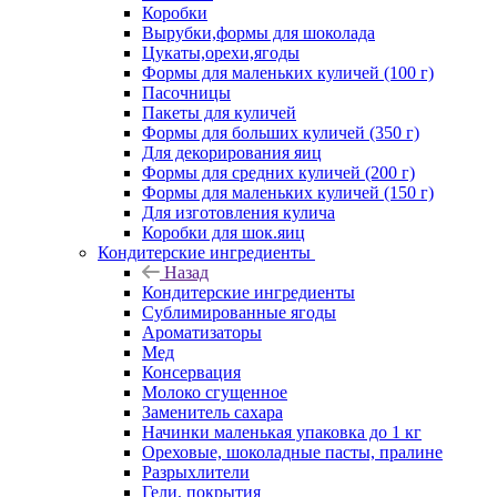
Коробки
Вырубки,формы для шоколада
Цукаты,орехи,ягоды
Формы для маленьких куличей (100 г)
Пасочницы
Пакеты для куличей
Формы для больших куличей (350 г)
Для декорирования яиц
Формы для средних куличей (200 г)
Формы для маленьких куличей (150 г)
Для изготовления кулича
Коробки для шок.яиц
Кондитерские ингредиенты
Назад
Кондитерские ингредиенты
Сублимированные ягоды
Ароматизаторы
Мед
Консервация
Молоко сгущенное
Заменитель сахара
Начинки маленькая упаковка до 1 кг
Ореховые, шоколадные пасты, пралине
Разрыхлители
Гели, покрытия