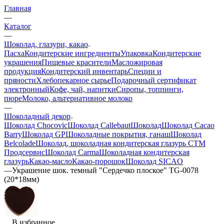
Главная
—
Каталог
—
Шоколад, глазури, какао
Пасха
Кондитерские ингредиенты
Упаковка
Кондитерские
украшения
Пищевые красители
Масложировая
продукция
Кондитерский инвентарь
Специи и
пряности
Хлебопекарное сырье
Подарочный сертификат
электронный
Кофе, чай, напитки
Сиропы, топпинги,
пюре
Молоко, альтернативное молоко
—
Шоколадный декор
Шоколад Chocovic
Шоколад Callebaut
Шоколад
Шоколад Cacao
Barry
Шоколад GP
Шоколадные покрытия, ганаш
Шоколад
Belcolade
Шоколад, шоколадная кондитерская глазурь СТМ
Продсервис
Шоколад Carma
Шоколадная кондитерская
глазурь
Какао-масло
Какао-порошок
Шоколад SICAO
—
Украшение шок. темный "Сердечко плоское" TG-0078
(20*18мм)
В избранное