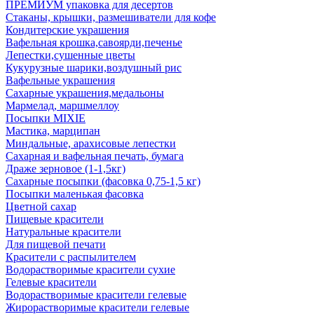
ПРЕМИУМ упаковка для десертов
Стаканы, крышки, размешиватели для кофе
Кондитерские украшения
Вафельная крошка,савоярди,печенье
Лепестки,сушенные цветы
Кукурузные шарики,воздушный рис
Вафельные украшения
Сахарные украшения,медальоны
Мармелад, маршмеллоу
Посыпки MIXIE
Мастика, марципан
Миндальные, арахисовые лепестки
Сахарная и вафельная печать, бумага
Драже зерновое (1-1,5кг)
Сахарные посыпки (фасовка 0,75-1,5 кг)
Посыпки маленькая фасовка
Цветной сахар
Пищевые красители
Натуральные красители
Для пищевой печати
Красители с распылителем
Водорастворимые красители сухие
Гелевые красители
Водорастворимые красители гелевые
Жирорастворимые красители гелевые