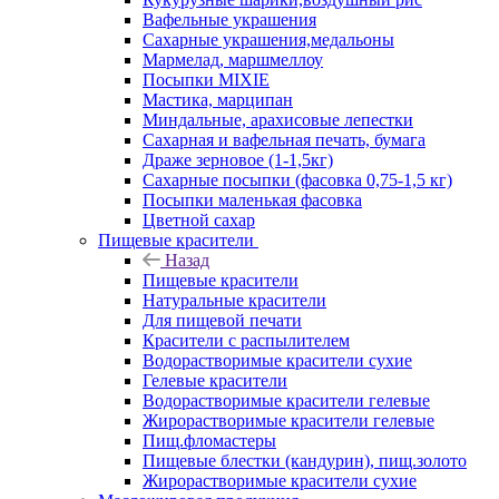
Вафельные украшения
Сахарные украшения,медальоны
Мармелад, маршмеллоу
Посыпки MIXIE
Мастика, марципан
Миндальные, арахисовые лепестки
Сахарная и вафельная печать, бумага
Драже зерновое (1-1,5кг)
Сахарные посыпки (фасовка 0,75-1,5 кг)
Посыпки маленькая фасовка
Цветной сахар
Пищевые красители
Назад
Пищевые красители
Натуральные красители
Для пищевой печати
Красители с распылителем
Водорастворимые красители сухие
Гелевые красители
Водорастворимые красители гелевые
Жирорастворимые красители гелевые
Пищ.фломастеры
Пищевые блестки (кандурин), пищ.золото
Жирорастворимые красители сухие