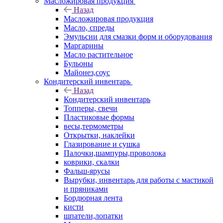
Масложировая продукция
Назад
Масложировая продукция
Масло, спреды
Эмульсии для смазки форм и оборудования
Маргарины
Масло растительное
Бульоны
Майонез,соус
Кондитерский инвентарь
Назад
Кондитерский инвентарь
Топперы, свечи
Пластиковые формы
весы,термометры
Открытки, наклейки
Глазирование и сушка
Палочки,шампуры,проволока
коврики, скалки
Фальш-ярусы
Вырубки, инвентарь для работы с мастикой
и пряниками
Бордюрная лента
кисти
шпатели,лопатки