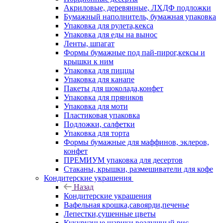
Акриловые, деревянные, ЛХДФ подложки
Бумажный наполнитель, бумажная упаковка
Упаковка для рулета,кекса
Упаковка для еды на вынос
Ленты, шпагат
Формы бумажные под пай-пирог,кексы и
крышки к ним
Упаковка для пиццы
Упаковка для канапе
Пакеты для шоколада,конфет
Упаковка для пряников
Упаковка для моти
Пластиковая упаковка
Подложки, салфетки
Упаковка для торта
Формы бумажные для маффинов, эклеров,
конфет
ПРЕМИУМ упаковка для десертов
Стаканы, крышки, размешиватели для кофе
Кондитерские украшения
Назад
Кондитерские украшения
Вафельная крошка,савоярди,печенье
Лепестки,сушенные цветы
Кукурузные шарики,воздушный рис