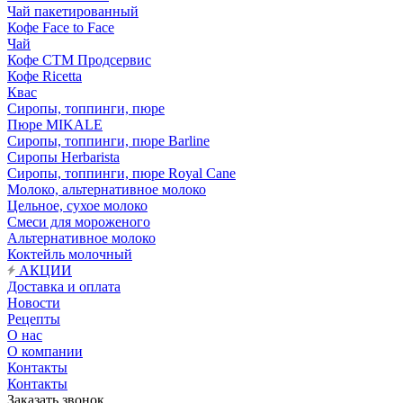
Чай пакетированный
Кофе Face to Face
Чай
Кофе СТМ Продсервис
Кофе Ricetta
Квас
Сиропы, топпинги, пюре
Пюре MIKALE
Сиропы, топпинги, пюре Barline
Сиропы Herbarista
Сиропы, топпинги, пюре Royal Cane
Молоко, альтернативное молоко
Цельное, сухое молоко
Смеси для мороженого
Альтернативное молоко
Коктейль молочный
АКЦИИ
Доставка и оплата
Новости
Рецепты
О нас
О компании
Контакты
Контакты
Заказать звонок