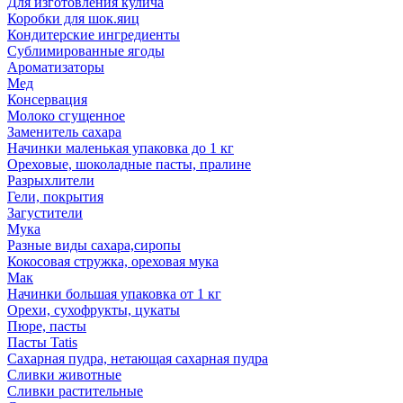
Для изготовления кулича
Коробки для шок.яиц
Кондитерские ингредиенты
Сублимированные ягоды
Ароматизаторы
Мед
Консервация
Молоко сгущенное
Заменитель сахара
Начинки маленькая упаковка до 1 кг
Ореховые, шоколадные пасты, пралине
Разрыхлители
Гели, покрытия
Загустители
Мука
Разные виды сахара,сиропы
Кокосовая стружка, ореховая мука
Мак
Начинки большая упаковка от 1 кг
Орехи, сухофрукты, цукаты
Пюре, пасты
Пасты Tatis
Сахарная пудра, нетающая сахарная пудра
Сливки животные
Сливки растительные