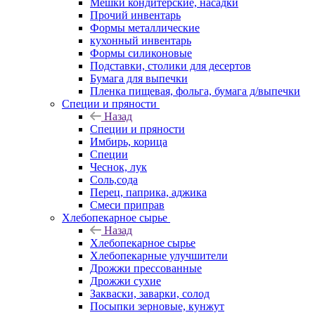
Мешки кондитерские, насадки
Прочий инвентарь
Формы металлические
кухонный инвентарь
Формы силиконовые
Подставки, столики для десертов
Бумага для выпечки
Пленка пищевая, фольга, бумага д/выпечки
Специи и пряности
Назад
Специи и пряности
Имбирь, корица
Специи
Чеснок, лук
Соль,сода
Перец, паприка, аджика
Смеси приправ
Хлебопекарное сырье
Назад
Хлебопекарное сырье
Хлебопекарные улучшители
Дрожжи прессованные
Дрожжи сухие
Закваски, заварки, солод
Посыпки зерновые, кунжут