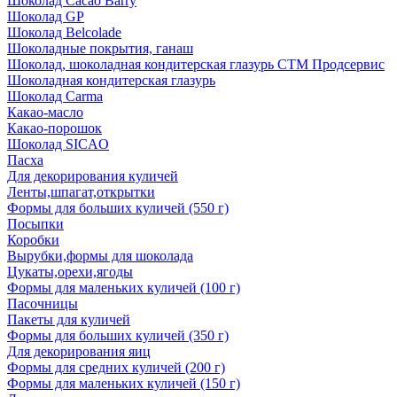
Шоколад Cacao Barry
Шоколад GP
Шоколад Belcolade
Шоколадные покрытия, ганаш
Шоколад, шоколадная кондитерская глазурь СТМ Продсервис
Шоколадная кондитерская глазурь
Шоколад Carma
Какао-масло
Какао-порошок
Шоколад SICAO
Пасха
Для декорирования куличей
Ленты,шпагат,открытки
Формы для больших куличей (550 г)
Посыпки
Коробки
Вырубки,формы для шоколада
Цукаты,орехи,ягоды
Формы для маленьких куличей (100 г)
Пасочницы
Пакеты для куличей
Формы для больших куличей (350 г)
Для декорирования яиц
Формы для средних куличей (200 г)
Формы для маленьких куличей (150 г)