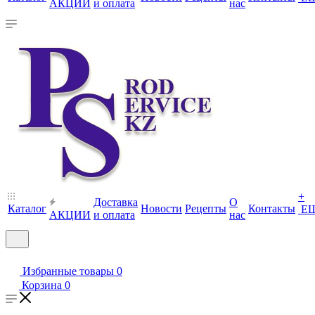
АКЦИИ
и оплата
нас
+
Доставка
О
Каталог
Новости
Рецепты
Контакты
Е
АКЦИИ
и оплата
нас
Избранные товары
0
Корзина
0