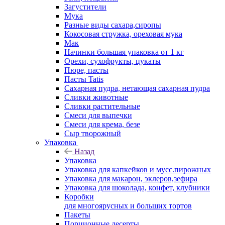
Загустители
Мука
Разные виды сахара,сиропы
Кокосовая стружка, ореховая мука
Мак
Начинки большая упаковка от 1 кг
Орехи, сухофрукты, цукаты
Пюре, пасты
Пасты Tatis
Сахарная пудра, нетающая сахарная пудра
Сливки животные
Сливки растительные
Смеси для выпечки
Смеси для крема, безе
Сыр творожный
Упаковка
Назад
Упаковка
Упаковка для капкейков и мусс.пирожных
Упаковка для макарон, эклеров,зефира
Упаковка для шоколада, конфет, клубники
Коробки
для многоярусных и больших тортов
Пакеты
Порционные десерты