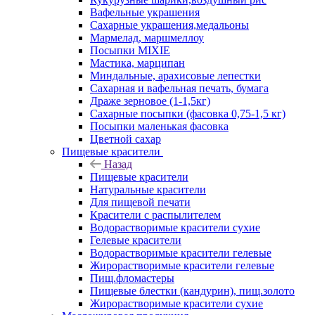
Вафельные украшения
Сахарные украшения,медальоны
Мармелад, маршмеллоу
Посыпки MIXIE
Мастика, марципан
Миндальные, арахисовые лепестки
Сахарная и вафельная печать, бумага
Драже зерновое (1-1,5кг)
Сахарные посыпки (фасовка 0,75-1,5 кг)
Посыпки маленькая фасовка
Цветной сахар
Пищевые красители
Назад
Пищевые красители
Натуральные красители
Для пищевой печати
Красители с распылителем
Водорастворимые красители сухие
Гелевые красители
Водорастворимые красители гелевые
Жирорастворимые красители гелевые
Пищ.фломастеры
Пищевые блестки (кандурин), пищ.золото
Жирорастворимые красители сухие