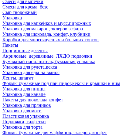
Смеси для выпечки
Смеси для крема, безе
Сыр творожный
Упаковка
Упаковка для капкейков и мусс.пирожных
Упаковка для макарон, эклеров,зефира
Упаковка для шоколада, конфет, клубники
Коробки для многоярусных и больших тортов
Пакеты
Порционные десерты
Акриловые, деревянные, ЛХДФ подложки
Бумажный наполнитель, бумажная упаковка
Упаковка для рулета,кекса
Упаковка для еды на вынос
Ленты, шпагат
Формы бумажные под пай-пирог,кексы и крышки к ним
Упаковка для пиццы
Упаковка для канапе
Пакеты для шоколада,конфет
Упаковка для пряников
Упаковка для моти
Пластиковая упаковка
Подложки, салфетки
Упаковка для торта
Формы бумажные для маффинов, эклеров, конфет