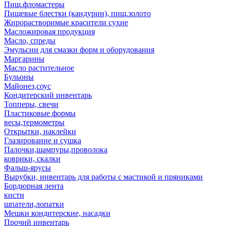
Пищ.фломастеры
Пищевые блестки (кандурин), пищ.золото
Жирорастворимые красители сухие
Масложировая продукция
Масло, спреды
Эмульсии для смазки форм и оборудования
Маргарины
Масло растительное
Бульоны
Майонез,соус
Кондитерский инвентарь
Топперы, свечи
Пластиковые формы
весы,термометры
Открытки, наклейки
Глазирование и сушка
Палочки,шампуры,проволока
коврики, скалки
Фальш-ярусы
Вырубки, инвентарь для работы с мастикой и пряниками
Бордюрная лента
кисти
шпатели,лопатки
Мешки кондитерские, насадки
Прочий инвентарь