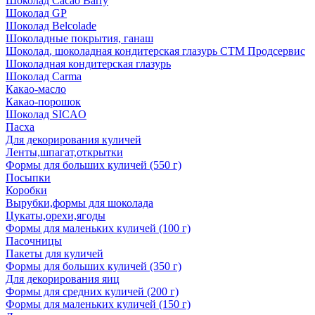
Шоколад Cacao Barry
Шоколад GP
Шоколад Belcolade
Шоколадные покрытия, ганаш
Шоколад, шоколадная кондитерская глазурь СТМ Продсервис
Шоколадная кондитерская глазурь
Шоколад Carma
Какао-масло
Какао-порошок
Шоколад SICAO
Пасха
Для декорирования куличей
Ленты,шпагат,открытки
Формы для больших куличей (550 г)
Посыпки
Коробки
Вырубки,формы для шоколада
Цукаты,орехи,ягоды
Формы для маленьких куличей (100 г)
Пасочницы
Пакеты для куличей
Формы для больших куличей (350 г)
Для декорирования яиц
Формы для средних куличей (200 г)
Формы для маленьких куличей (150 г)