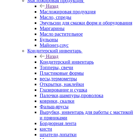
Масложировая продукция
Назад
Масложировая продукция
Масло, спреды
Эмульсии для смазки форм и оборудования
Маргарины
Масло растительное
Бульоны
Майонез,соус
Кондитерский инвентарь
Назад
Кондитерский инвентарь
Топперы, свечи
Пластиковые формы
весы,термометры
Открытки, наклейки
Глазирование и сушка
Палочки,шампуры,проволока
коврики, скалки
Фальш-ярусы
Вырубки, инвентарь для работы с мастикой
и пряниками
Бордюрная лента
кисти
шпатели,лопатки