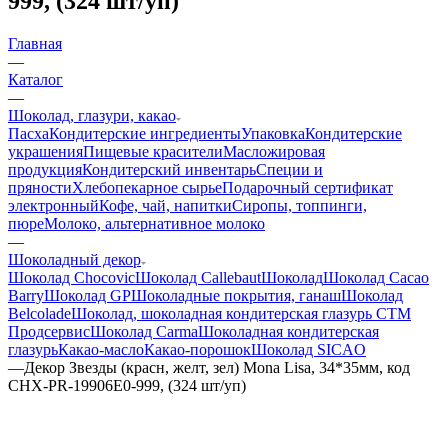
999, (324 шт/уп)
Главная
—
Каталог
—
Шоколад, глазури, какао
Пасха
Кондитерские ингредиенты
Упаковка
Кондитерские
украшения
Пищевые красители
Масложировая
продукция
Кондитерский инвентарь
Специи и
пряности
Хлебопекарное сырье
Подарочный сертификат
электронный
Кофе, чай, напитки
Сиропы, топпинги,
пюре
Молоко, альтернативное молоко
—
Шоколадный декор
Шоколад Chocovic
Шоколад Callebaut
Шоколад
Шоколад Cacao
Barry
Шоколад GP
Шоколадные покрытия, ганаш
Шоколад
Belcolade
Шоколад, шоколадная кондитерская глазурь СТМ
Продсервис
Шоколад Carma
Шоколадная кондитерская
глазурь
Какао-масло
Какао-порошок
Шоколад SICAO
—
Декор Звезды (красн, желт, зел) Mona Lisa, 34*35мм, код
CHX-PR-19906E0-999, (324 шт/уп)