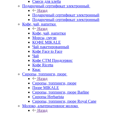
Смеси для хлеба
Подарочный сертификат электронный
Назад
Подарочный сертификат электронный
Подарочный сертификат электронный
Кофе, чай, напитки
Назад
Кофе, чай, напитки
Морсы, смузи
КОФЕ MIKALE
Чай пакетированный
Кофе Face to Face
Чай
Кофе СТМ Продсервис
Кофе Ricetta
Квас
Сиропы, топпинги, пюре
Назад
Сиропы, топпинги, пюре
Пюре MIKALE
Сиропы, топпинги, пюре Barline
Сиропы Herbarista
Сиропы, топпинги, пюре Royal Cane
Молоко, альтернативное молоко
Назад