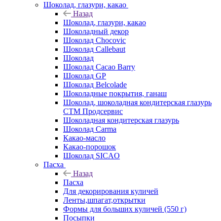
Шоколад, глазури, какао
Назад
Шоколад, глазури, какао
Шоколадный декор
Шоколад Chocovic
Шоколад Callebaut
Шоколад
Шоколад Cacao Barry
Шоколад GP
Шоколад Belcolade
Шоколадные покрытия, ганаш
Шоколад, шоколадная кондитерская глазурь
СТМ Продсервис
Шоколадная кондитерская глазурь
Шоколад Carma
Какао-масло
Какао-порошок
Шоколад SICAO
Пасха
Назад
Пасха
Для декорирования куличей
Ленты,шпагат,открытки
Формы для больших куличей (550 г)
Посыпки