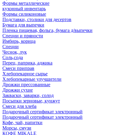
Формы металлические
кухонный инвентарь
Формы силиконовые
Подставки, столики для десертов
Бумага для выпечки
Пленка пищевая, фольга, бумага д/выпечки
Специи и пряности
Имбирь, корица
Специи
Чеснок, лук
Соль,сода
Перец, паприка, аджика
Смеси приправ
Хлебопекарное сырье
Хлебопекарные улучшители
Дрожжи прессованные
Дрожжи сухие
Закваски, заварки, солод
Посыпки зерновые, кунжут
Смеси для хлеба
Подарочный сертификат электронный
Подарочный сертификат электронный
Кофе, чай, напитки
Морсы, смузи
КОФЕ MIKALE