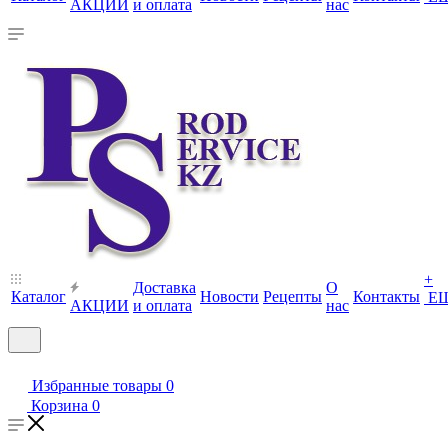
АКЦИИ
и оплата
нас
+
Доставка
О
Каталог
Новости
Рецепты
Контакты
Е
АКЦИИ
и оплата
нас
Избранные товары
0
Корзина
0