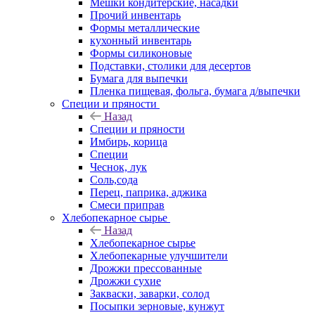
Мешки кондитерские, насадки
Прочий инвентарь
Формы металлические
кухонный инвентарь
Формы силиконовые
Подставки, столики для десертов
Бумага для выпечки
Пленка пищевая, фольга, бумага д/выпечки
Специи и пряности
Назад
Специи и пряности
Имбирь, корица
Специи
Чеснок, лук
Соль,сода
Перец, паприка, аджика
Смеси приправ
Хлебопекарное сырье
Назад
Хлебопекарное сырье
Хлебопекарные улучшители
Дрожжи прессованные
Дрожжи сухие
Закваски, заварки, солод
Посыпки зерновые, кунжут