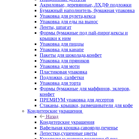
Акриловые, деревянные, ЛХДФ подложки
Бумажный наполнитель, бумажная упаковка
Упаковка для рулета,кекса
Упаковка для еды на вынос
Ленты, шпагат
Формы бумажные под пай-пирог,кексы и
крышки к ним
Упаковка для пиццы
Упаковка для канапе
Пакеты для шоколада,конфет
Упаковка для пряников
Упаковка для моти
Пластиковая упаковка
Подложки, салфетки
Упаковка для торта
Формы бумажные для маффинов, эклеров,
конфет
ПРЕМИУМ упаковка для десертов
Стаканы, крышки, размешиватели для кофе
Кондитерские украшения
Назад
Кондитерские украшения
Вафельная крошка,савоярди,печенье
Лепестки,сушенные цветы
Кукурузные шарики,воздушный рис