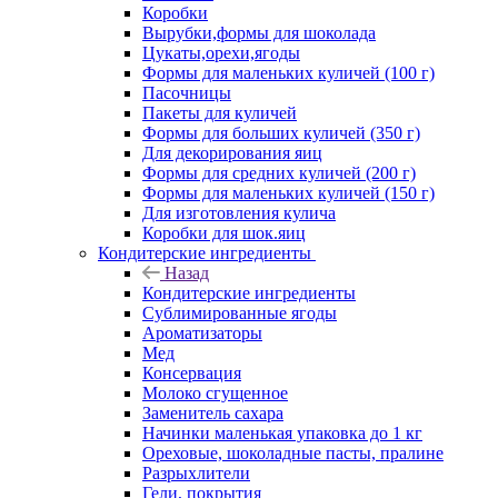
Коробки
Вырубки,формы для шоколада
Цукаты,орехи,ягоды
Формы для маленьких куличей (100 г)
Пасочницы
Пакеты для куличей
Формы для больших куличей (350 г)
Для декорирования яиц
Формы для средних куличей (200 г)
Формы для маленьких куличей (150 г)
Для изготовления кулича
Коробки для шок.яиц
Кондитерские ингредиенты
Назад
Кондитерские ингредиенты
Сублимированные ягоды
Ароматизаторы
Мед
Консервация
Молоко сгущенное
Заменитель сахара
Начинки маленькая упаковка до 1 кг
Ореховые, шоколадные пасты, пралине
Разрыхлители
Гели, покрытия