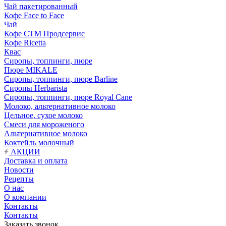
Чай пакетированный
Кофе Face to Face
Чай
Кофе СТМ Продсервис
Кофе Ricetta
Квас
Сиропы, топпинги, пюре
Пюре MIKALE
Сиропы, топпинги, пюре Barline
Сиропы Herbarista
Сиропы, топпинги, пюре Royal Cane
Молоко, альтернативное молоко
Цельное, сухое молоко
Смеси для мороженого
Альтернативное молоко
Коктейль молочный
АКЦИИ
Доставка и оплата
Новости
Рецепты
О нас
О компании
Контакты
Контакты
Заказать звонок