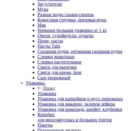
Загустители
Мука
Разные виды сахара,сиропы
Кокосовая стружка, ореховая мука
Мак
Начинки большая упаковка от 1 кг
Орехи, сухофрукты, цукаты
Пюре, пасты
Пасты Tatis
Сахарная пудра, нетающая сахарная пудра
Сливки животные
Сливки растительные
Смеси для выпечки
Смеси для крема, безе
Сыр творожный
Упаковка
Назад
Упаковка
Упаковка для капкейков и мусс.пирожных
Упаковка для макарон, эклеров,зефира
Упаковка для шоколада, конфет, клубники
Коробки
для многоярусных и больших тортов
Пакеты
Порционные десерты