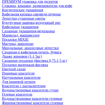
ПРЕМИУМ упаковка для десертов
Стаканы, крышки, размешиватели для кофе
Кондитерские украшения
Вафельная крошка,савоярди,печенье
Лепестки,сушенные цветы
Кукурузные шарики,воздушный рис
Вафельные украшения
Сахарные украшения,медальоны
Мармелад, маршмеллоу
Посыпки MIXIE
Мастика, марципан
Миндальные, арахисовые лепестки
Сахарная и вафельная печать, бумага
Драже зерновое (1-1,5кг)
Сахарные посыпки (фасовка 0,75-1,5 кг)
Посыпки маленькая фасовка
Цветной сахар
Пищевые красители
Натуральные красители
Для пищевой печати
Красители с распылителем
Водорастворимые красители сухие
Гелевые красители
Водорастворимые красители гелевые
Жирорастворимые красители гелевые