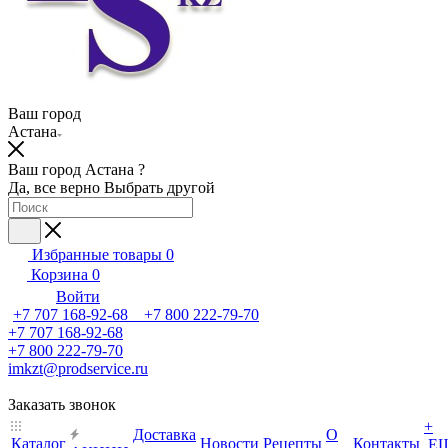
Ваш город
Астана
Ваш город Астана ?
Да, все верно
Выбрать другой
Избранные товары
0
Корзина
0
Войти
+7 707 168-92-68 +7 800 222-79-70
+7 707 168-92-68
+7 800 222-79-70
imkzt@prodservice.ru
Заказать звонок
+
Доставка
О
Каталог
Новости
Рецепты
Контакты
Е