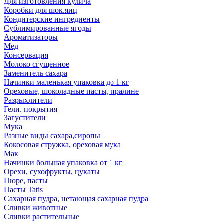
Для изготовления кулича
Коробки для шок.яиц
Кондитерские ингредиенты
Сублимированные ягоды
Ароматизаторы
Мед
Консервация
Молоко сгущенное
Заменитель сахара
Начинки маленькая упаковка до 1 кг
Ореховые, шоколадные пасты, пралине
Разрыхлители
Гели, покрытия
Загустители
Мука
Разные виды сахара,сиропы
Кокосовая стружка, ореховая мука
Мак
Начинки большая упаковка от 1 кг
Орехи, сухофрукты, цукаты
Пюре, пасты
Пасты Tatis
Сахарная пудра, нетающая сахарная пудра
Сливки животные
Сливки растительные