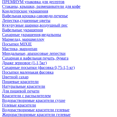
ПРЕМИУМ упаковка для десертов
Стаканы, крышки, размешиватели для кофе
Кондитерские украшения
Вафельная крошка,савоярди,печенье
Лепестки,сушенные цветы
Кукурузные шарики,воздушный рис
Вафельные украшения
Сахарные украшения,медальоны
Мармелад, маршмеллоу
Посыпки MIXIE
Мастика, марципан
Миндальные, арахисовые лепестки
Сахарная и вафельная печать, бумага
Драже зерновое (1-1,5кг)
Сахарные посыпки (фасовка 0,75-1,5 кг)
Посыпки маленькая фасовка
Цветной сахар
Пищевые красители
Натуральные красители
Для пищевой печати
Красители с распылителем
Водорастворимые красители сухие
Гелевые красители
Водорастворимые красители гелевые
Жирорастворимые красители гелевые