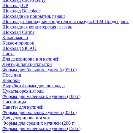
Шоколад Cacao Barry
Шоколад GP
Шоколад Belcolade
Шоколадные покрытия, ганаш
Шоколад, шоколадная кондитерская глазурь СТМ Продсервис
Шоколадная кондитерская глазурь
Шоколад Carma
Какао-масло
Какао-порошок
Шоколад SICAO
Пасха
Для декорирования куличей
Ленты,шпагат,открытки
Формы для больших куличей (550 г)
Посыпки
Коробки
Вырубки,формы для шоколада
Цукаты,орехи,ягоды
Формы для маленьких куличей (100 г)
Пасочницы
Пакеты для куличей
Формы для больших куличей (350 г)
Для декорирования яиц
Формы для средних куличей (200 г)
Формы для маленьких куличей (150 г)