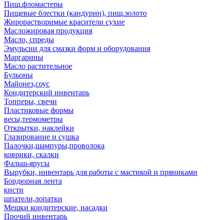
Пищ.фломастеры
Пищевые блестки (кандурин), пищ.золото
Жирорастворимые красители сухие
Масложировая продукция
Масло, спреды
Эмульсии для смазки форм и оборудования
Маргарины
Масло растительное
Бульоны
Майонез,соус
Кондитерский инвентарь
Топперы, свечи
Пластиковые формы
весы,термометры
Открытки, наклейки
Глазирование и сушка
Палочки,шампуры,проволока
коврики, скалки
Фальш-ярусы
Вырубки, инвентарь для работы с мастикой и пряниками
Бордюрная лента
кисти
шпатели,лопатки
Мешки кондитерские, насадки
Прочий инвентарь