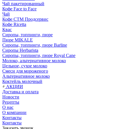
Чай пакетированный
Кофе Face to Face
Чай
Кофе СТМ Продсервис
Кофе Ricetta
Квас
Сиропы, топпинги, пюре
Пюре MIKALE
Сиропы, топпинги, пюре Barline
Сиропы Herbarista
Сиропы, топпинги, пюре Royal Cane
Молоко, альтернативное молоко
Цельное, сухое молоко
Смеси для мороженого
Альтернативное молоко
Коктейль молочный
АКЦИИ
Доставка и оплата
Новости
Рецепты
О нас
О компании
Контакты
Контакты
Заказать звонок