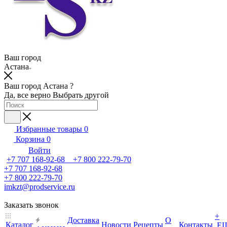
Ваш город
Астана
Ваш город Астана ?
Да, все верно
Выбрать другой
Избранные товары
0
Корзина
0
Войти
+7 707 168-92-68 +7 800 222-79-70
+7 707 168-92-68
+7 800 222-79-70
imkzt@prodservice.ru
Заказать звонок
+
Доставка
О
Каталог
Новости
Рецепты
Контакты
Е