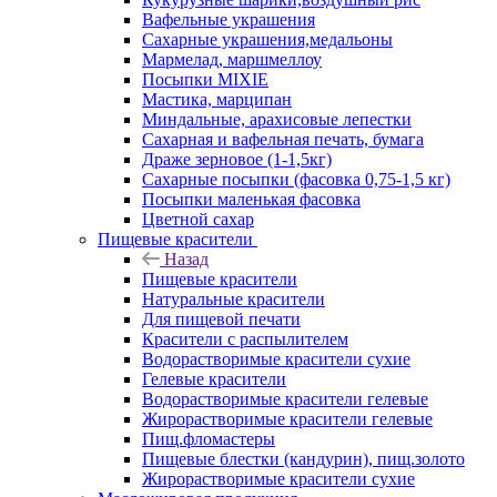
Вафельные украшения
Сахарные украшения,медальоны
Мармелад, маршмеллоу
Посыпки MIXIE
Мастика, марципан
Миндальные, арахисовые лепестки
Сахарная и вафельная печать, бумага
Драже зерновое (1-1,5кг)
Сахарные посыпки (фасовка 0,75-1,5 кг)
Посыпки маленькая фасовка
Цветной сахар
Пищевые красители
Назад
Пищевые красители
Натуральные красители
Для пищевой печати
Красители с распылителем
Водорастворимые красители сухие
Гелевые красители
Водорастворимые красители гелевые
Жирорастворимые красители гелевые
Пищ.фломастеры
Пищевые блестки (кандурин), пищ.золото
Жирорастворимые красители сухие