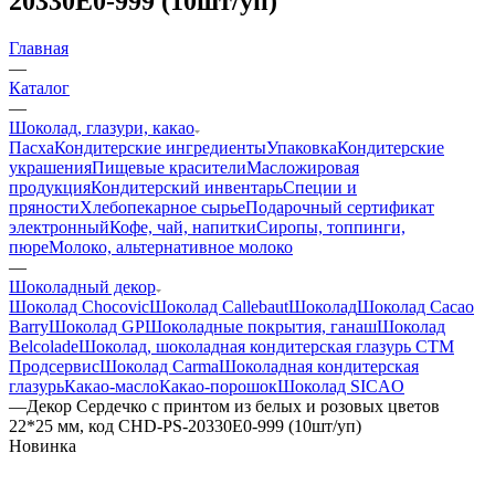
20330E0-999 (10шт/уп)
Главная
—
Каталог
—
Шоколад, глазури, какао
Пасха
Кондитерские ингредиенты
Упаковка
Кондитерские
украшения
Пищевые красители
Масложировая
продукция
Кондитерский инвентарь
Специи и
пряности
Хлебопекарное сырье
Подарочный сертификат
электронный
Кофе, чай, напитки
Сиропы, топпинги,
пюре
Молоко, альтернативное молоко
—
Шоколадный декор
Шоколад Chocovic
Шоколад Callebaut
Шоколад
Шоколад Cacao
Barry
Шоколад GP
Шоколадные покрытия, ганаш
Шоколад
Belcolade
Шоколад, шоколадная кондитерская глазурь СТМ
Продсервис
Шоколад Carma
Шоколадная кондитерская
глазурь
Какао-масло
Какао-порошок
Шоколад SICAO
—
Декор Сердечко с принтом из белых и розовых цветов
22*25 мм, код CHD-PS-20330E0-999 (10шт/уп)
Новинка