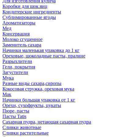
Для изготовления кулича
Коробки для шок.яиц
Кондитерские ингредиенты
Сублимированные ягоды
Ароматизаторы
Мед
Консервация
Молоко сгущенное
Заменитель сахара
Начинки маленькая упаковка до 1 кг
Ореховые, шоколадные пасты, пралине
Разрыхлители
Гели, покрытия
Загустители
Мука
Разные виды сахара,сиропы
Кокосовая стружка, ореховая мука
Мак
Начинки большая упаковка от 1 кг
Орехи, сухофрукты, цукаты
Пюре, пасты
Пасты Tatis
Сахарная пудра, нетающая сахарная пудра
Сливки животные
Сливки растительные