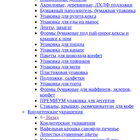
Акриловые, деревянные, ЛХДФ подложки
Бумажный наполнитель, бумажная упаковка
Упаковка для рулета,кекса
Упаковка для еды на вынос
Ленты, шпагат
Формы бумажные под пай-пирог,кексы и
крышки к ним
Упаковка для пиццы
Упаковка для канапе
Пакеты для шоколада,конфет
Упаковка для пряников
Упаковка для моти
Пластиковая упаковка
Подложки, салфетки
Упаковка для торта
Формы бумажные для маффинов, эклеров,
конфет
ПРЕМИУМ упаковка для десертов
Стаканы, крышки, размешиватели для кофе
Кондитерские украшения
Назад
Кондитерские украшения
Вафельная крошка,савоярди,печенье
Лепестки,сушенные цветы
Кукурузные шарики,воздушный рис