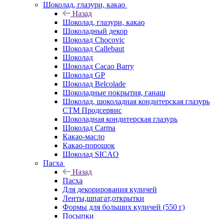
Шоколад, глазури, какао
Назад
Шоколад, глазури, какао
Шоколадный декор
Шоколад Chocovic
Шоколад Callebaut
Шоколад
Шоколад Cacao Barry
Шоколад GP
Шоколад Belcolade
Шоколадные покрытия, ганаш
Шоколад, шоколадная кондитерская глазурь
СТМ Продсервис
Шоколадная кондитерская глазурь
Шоколад Carma
Какао-масло
Какао-порошок
Шоколад SICAO
Пасха
Назад
Пасха
Для декорирования куличей
Ленты,шпагат,открытки
Формы для больших куличей (550 г)
Посыпки