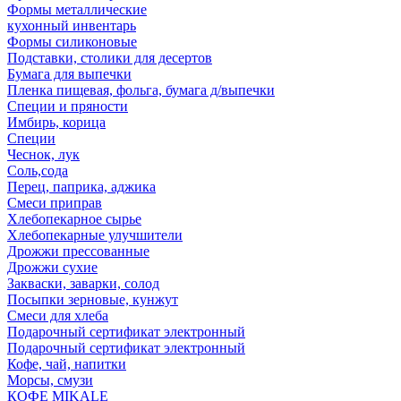
Формы металлические
кухонный инвентарь
Формы силиконовые
Подставки, столики для десертов
Бумага для выпечки
Пленка пищевая, фольга, бумага д/выпечки
Специи и пряности
Имбирь, корица
Специи
Чеснок, лук
Соль,сода
Перец, паприка, аджика
Смеси приправ
Хлебопекарное сырье
Хлебопекарные улучшители
Дрожжи прессованные
Дрожжи сухие
Закваски, заварки, солод
Посыпки зерновые, кунжут
Смеси для хлеба
Подарочный сертификат электронный
Подарочный сертификат электронный
Кофе, чай, напитки
Морсы, смузи
КОФЕ MIKALE