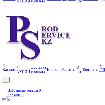
АКЦИИ
и оплата
нас
+
Доставка
О
Каталог
Новости
Рецепты
Контакты
Е
АКЦИИ
и оплата
нас
Избранные товары
0
Корзина
0