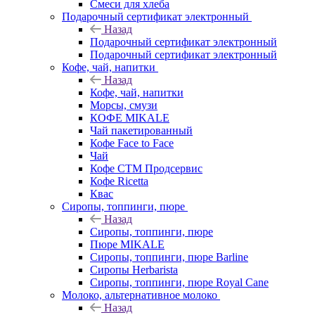
Смеси для хлеба
Подарочный сертификат электронный
Назад
Подарочный сертификат электронный
Подарочный сертификат электронный
Кофе, чай, напитки
Назад
Кофе, чай, напитки
Морсы, смузи
КОФЕ MIKALE
Чай пакетированный
Кофе Face to Face
Чай
Кофе СТМ Продсервис
Кофе Ricetta
Квас
Сиропы, топпинги, пюре
Назад
Сиропы, топпинги, пюре
Пюре MIKALE
Сиропы, топпинги, пюре Barline
Сиропы Herbarista
Сиропы, топпинги, пюре Royal Cane
Молоко, альтернативное молоко
Назад