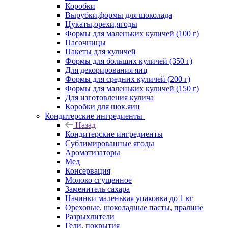
Коробки
Вырубки,формы для шоколада
Цукаты,орехи,ягоды
Формы для маленьких куличей (100 г)
Пасочницы
Пакеты для куличей
Формы для больших куличей (350 г)
Для декорирования яиц
Формы для средних куличей (200 г)
Формы для маленьких куличей (150 г)
Для изготовления кулича
Коробки для шок.яиц
Кондитерские ингредиенты
Назад
Кондитерские ингредиенты
Сублимированные ягоды
Ароматизаторы
Мед
Консервация
Молоко сгущенное
Заменитель сахара
Начинки маленькая упаковка до 1 кг
Ореховые, шоколадные пасты, пралине
Разрыхлители
Гели, покрытия