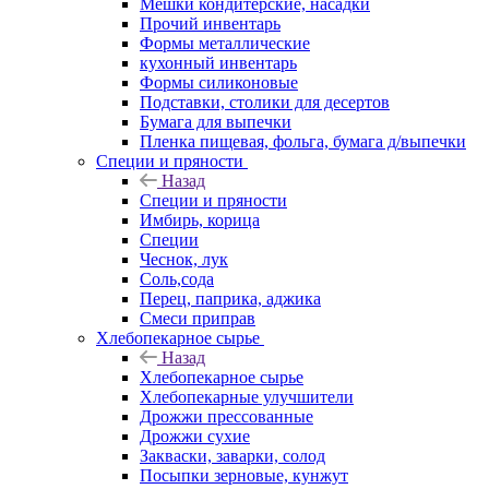
Мешки кондитерские, насадки
Прочий инвентарь
Формы металлические
кухонный инвентарь
Формы силиконовые
Подставки, столики для десертов
Бумага для выпечки
Пленка пищевая, фольга, бумага д/выпечки
Специи и пряности
Назад
Специи и пряности
Имбирь, корица
Специи
Чеснок, лук
Соль,сода
Перец, паприка, аджика
Смеси приправ
Хлебопекарное сырье
Назад
Хлебопекарное сырье
Хлебопекарные улучшители
Дрожжи прессованные
Дрожжи сухие
Закваски, заварки, солод
Посыпки зерновые, кунжут