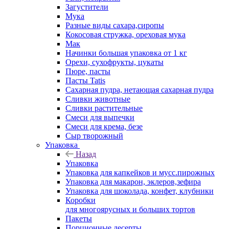
Загустители
Мука
Разные виды сахара,сиропы
Кокосовая стружка, ореховая мука
Мак
Начинки большая упаковка от 1 кг
Орехи, сухофрукты, цукаты
Пюре, пасты
Пасты Tatis
Сахарная пудра, нетающая сахарная пудра
Сливки животные
Сливки растительные
Смеси для выпечки
Смеси для крема, безе
Сыр творожный
Упаковка
Назад
Упаковка
Упаковка для капкейков и мусс.пирожных
Упаковка для макарон, эклеров,зефира
Упаковка для шоколада, конфет, клубники
Коробки
для многоярусных и больших тортов
Пакеты
Порционные десерты