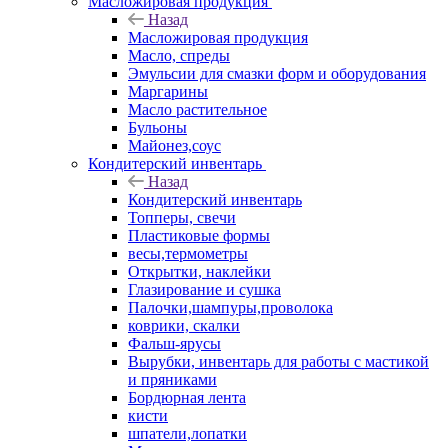
Масложировая продукция
Назад
Масложировая продукция
Масло, спреды
Эмульсии для смазки форм и оборудования
Маргарины
Масло растительное
Бульоны
Майонез,соус
Кондитерский инвентарь
Назад
Кондитерский инвентарь
Топперы, свечи
Пластиковые формы
весы,термометры
Открытки, наклейки
Глазирование и сушка
Палочки,шампуры,проволока
коврики, скалки
Фальш-ярусы
Вырубки, инвентарь для работы с мастикой
и пряниками
Бордюрная лента
кисти
шпатели,лопатки