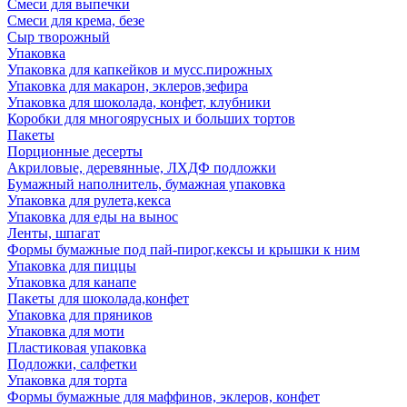
Смеси для выпечки
Смеси для крема, безе
Сыр творожный
Упаковка
Упаковка для капкейков и мусс.пирожных
Упаковка для макарон, эклеров,зефира
Упаковка для шоколада, конфет, клубники
Коробки для многоярусных и больших тортов
Пакеты
Порционные десерты
Акриловые, деревянные, ЛХДФ подложки
Бумажный наполнитель, бумажная упаковка
Упаковка для рулета,кекса
Упаковка для еды на вынос
Ленты, шпагат
Формы бумажные под пай-пирог,кексы и крышки к ним
Упаковка для пиццы
Упаковка для канапе
Пакеты для шоколада,конфет
Упаковка для пряников
Упаковка для моти
Пластиковая упаковка
Подложки, салфетки
Упаковка для торта
Формы бумажные для маффинов, эклеров, конфет