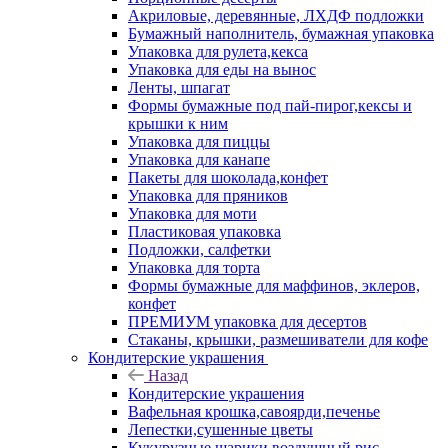
Акриловые, деревянные, ЛХДФ подложки
Бумажный наполнитель, бумажная упаковка
Упаковка для рулета,кекса
Упаковка для еды на вынос
Ленты, шпагат
Формы бумажные под пай-пирог,кексы и
крышки к ним
Упаковка для пиццы
Упаковка для канапе
Пакеты для шоколада,конфет
Упаковка для пряников
Упаковка для моти
Пластиковая упаковка
Подложки, салфетки
Упаковка для торта
Формы бумажные для маффинов, эклеров,
конфет
ПРЕМИУМ упаковка для десертов
Стаканы, крышки, размешиватели для кофе
Кондитерские украшения
Назад
Кондитерские украшения
Вафельная крошка,савоярди,печенье
Лепестки,сушенные цветы
Кукурузные шарики,воздушный рис