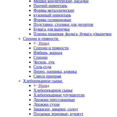
Мешки кондитерские, насадки
Прочий инвентарь
Формы металлические
кухонный инвентарь
Формы силиконовые
Подставки, столики для десертов
Бумага для выпечки
Пленка пищевая, фольга, бумага д/выпечки
Специи и пряности
Назад
Специи и пряности
Имбирь, корица
Специи
Чеснок, лук
Соль,сода
Перец, паприка, аджика
Смеси приправ
Хлебопекарное сырье
Назад
Хлебопекарное сырье
Хлебопекарные улучшители
Дрожжи прессованные
Дрожжи сухие
Закваски, заварки, солод
Посыпки зерновые, кунжут