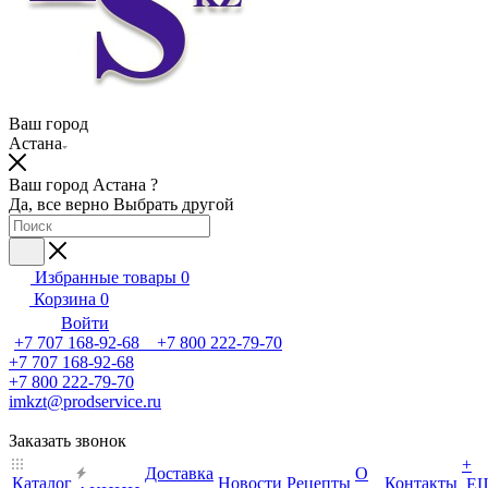
Ваш город
Астана
Ваш город Астана ?
Да, все верно
Выбрать другой
Избранные товары
0
Корзина
0
Войти
+7 707 168-92-68 +7 800 222-79-70
+7 707 168-92-68
+7 800 222-79-70
imkzt@prodservice.ru
Заказать звонок
+
Доставка
О
Каталог
Новости
Рецепты
Контакты
Е