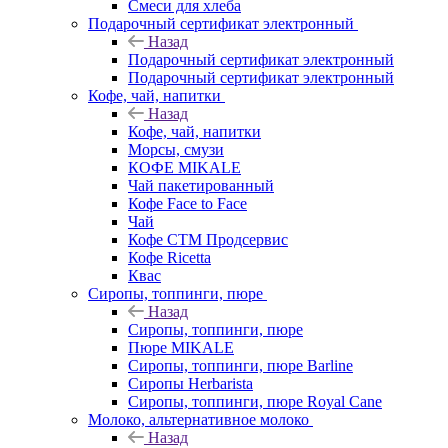
Смеси для хлеба
Подарочный сертификат электронный
Назад
Подарочный сертификат электронный
Подарочный сертификат электронный
Кофе, чай, напитки
Назад
Кофе, чай, напитки
Морсы, смузи
КОФЕ MIKALE
Чай пакетированный
Кофе Face to Face
Чай
Кофе СТМ Продсервис
Кофе Ricetta
Квас
Сиропы, топпинги, пюре
Назад
Сиропы, топпинги, пюре
Пюре MIKALE
Сиропы, топпинги, пюре Barline
Сиропы Herbarista
Сиропы, топпинги, пюре Royal Cane
Молоко, альтернативное молоко
Назад