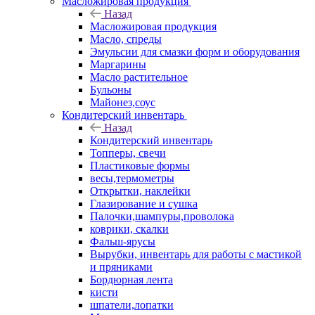
Масложировая продукция
Назад
Масложировая продукция
Масло, спреды
Эмульсии для смазки форм и оборудования
Маргарины
Масло растительное
Бульоны
Майонез,соус
Кондитерский инвентарь
Назад
Кондитерский инвентарь
Топперы, свечи
Пластиковые формы
весы,термометры
Открытки, наклейки
Глазирование и сушка
Палочки,шампуры,проволока
коврики, скалки
Фальш-ярусы
Вырубки, инвентарь для работы с мастикой
и пряниками
Бордюрная лента
кисти
шпатели,лопатки