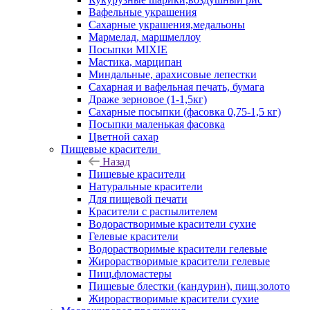
Вафельные украшения
Сахарные украшения,медальоны
Мармелад, маршмеллоу
Посыпки MIXIE
Мастика, марципан
Миндальные, арахисовые лепестки
Сахарная и вафельная печать, бумага
Драже зерновое (1-1,5кг)
Сахарные посыпки (фасовка 0,75-1,5 кг)
Посыпки маленькая фасовка
Цветной сахар
Пищевые красители
Назад
Пищевые красители
Натуральные красители
Для пищевой печати
Красители с распылителем
Водорастворимые красители сухие
Гелевые красители
Водорастворимые красители гелевые
Жирорастворимые красители гелевые
Пищ.фломастеры
Пищевые блестки (кандурин), пищ.золото
Жирорастворимые красители сухие