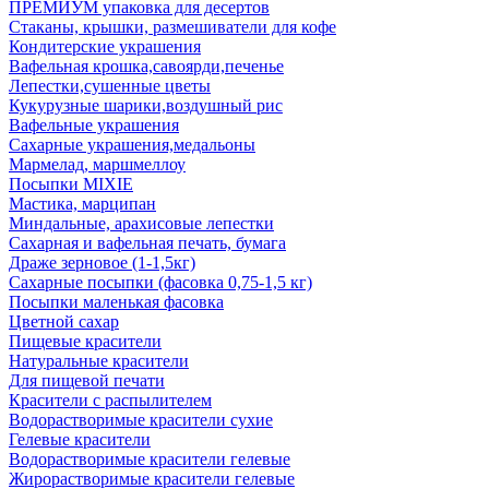
ПРЕМИУМ упаковка для десертов
Стаканы, крышки, размешиватели для кофе
Кондитерские украшения
Вафельная крошка,савоярди,печенье
Лепестки,сушенные цветы
Кукурузные шарики,воздушный рис
Вафельные украшения
Сахарные украшения,медальоны
Мармелад, маршмеллоу
Посыпки MIXIE
Мастика, марципан
Миндальные, арахисовые лепестки
Сахарная и вафельная печать, бумага
Драже зерновое (1-1,5кг)
Сахарные посыпки (фасовка 0,75-1,5 кг)
Посыпки маленькая фасовка
Цветной сахар
Пищевые красители
Натуральные красители
Для пищевой печати
Красители с распылителем
Водорастворимые красители сухие
Гелевые красители
Водорастворимые красители гелевые
Жирорастворимые красители гелевые