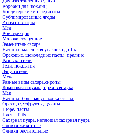
Для изготовления кулича
Коробки для шок.яиц
Кондитерские ингредиенты
Сублимированные ягоды
Ароматизаторы
Мед
Консервация
Молоко сгущенное
Заменитель сахара
Начинки маленькая упаковка до 1 кг
Ореховые, шоколадные пасты, пралине
Разрыхлители
Гели, покрытия
Загустители
Мука
Разные виды сахара,сиропы
Кокосовая стружка, ореховая мука
Мак
Начинки большая упаковка от 1 кг
Орехи, сухофрукты, цукаты
Пюре, пасты
Пасты Tatis
Сахарная пудра, нетающая сахарная пудра
Сливки животные
Сливки растительные