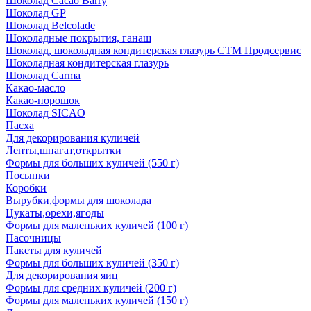
Шоколад Cacao Barry
Шоколад GP
Шоколад Belcolade
Шоколадные покрытия, ганаш
Шоколад, шоколадная кондитерская глазурь СТМ Продсервис
Шоколадная кондитерская глазурь
Шоколад Carma
Какао-масло
Какао-порошок
Шоколад SICAO
Пасха
Для декорирования куличей
Ленты,шпагат,открытки
Формы для больших куличей (550 г)
Посыпки
Коробки
Вырубки,формы для шоколада
Цукаты,орехи,ягоды
Формы для маленьких куличей (100 г)
Пасочницы
Пакеты для куличей
Формы для больших куличей (350 г)
Для декорирования яиц
Формы для средних куличей (200 г)
Формы для маленьких куличей (150 г)