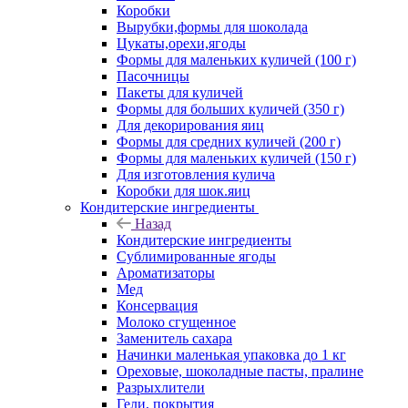
Коробки
Вырубки,формы для шоколада
Цукаты,орехи,ягоды
Формы для маленьких куличей (100 г)
Пасочницы
Пакеты для куличей
Формы для больших куличей (350 г)
Для декорирования яиц
Формы для средних куличей (200 г)
Формы для маленьких куличей (150 г)
Для изготовления кулича
Коробки для шок.яиц
Кондитерские ингредиенты
Назад
Кондитерские ингредиенты
Сублимированные ягоды
Ароматизаторы
Мед
Консервация
Молоко сгущенное
Заменитель сахара
Начинки маленькая упаковка до 1 кг
Ореховые, шоколадные пасты, пралине
Разрыхлители
Гели, покрытия