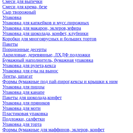
Смеси для выпечки
Смеси для крема, безе
Сыр творожный
Упаковка
Упаковка для капкейков и мусс.пирожных
Упаковка для макарон, эклеров,зефира
Упаковка для шоколада, конфет, клубники
Коробки для многоярусных и больших тортов
Пакеты
Порционные десерты
Акриловые, деревянные, ЛХДФ подложки
Бумажный наполнитель, бумажная упаковка
Упаковка для рулета,кекса
Упаковка для еды на вынос
Ленты, шпагат
Формы бумажные под пай-пирог,кексы и крышки к ним
Упаковка для пиццы
Упаковка для канапе
Пакеты для шоколада,конфет
Упаковка для пряников
Упаковка для моти
Пластиковая упаковка
Подложки, салфетки
Упаковка для торта
Формы бумажные для маффинов, эклеров, конфет