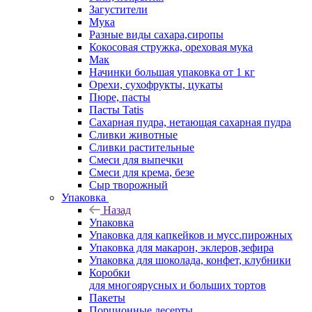
Загустители
Мука
Разные виды сахара,сиропы
Кокосовая стружка, ореховая мука
Мак
Начинки большая упаковка от 1 кг
Орехи, сухофрукты, цукаты
Пюре, пасты
Пасты Tatis
Сахарная пудра, нетающая сахарная пудра
Сливки животные
Сливки растительные
Смеси для выпечки
Смеси для крема, безе
Сыр творожный
Упаковка
Назад
Упаковка
Упаковка для капкейков и мусс.пирожных
Упаковка для макарон, эклеров,зефира
Упаковка для шоколада, конфет, клубники
Коробки
для многоярусных и больших тортов
Пакеты
Порционные десерты