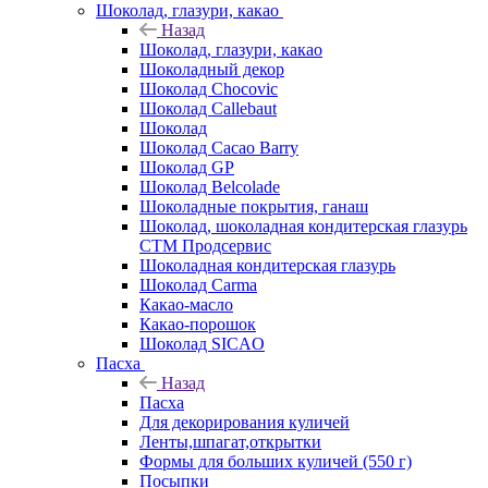
Шоколад, глазури, какао
Назад
Шоколад, глазури, какао
Шоколадный декор
Шоколад Chocovic
Шоколад Callebaut
Шоколад
Шоколад Cacao Barry
Шоколад GP
Шоколад Belcolade
Шоколадные покрытия, ганаш
Шоколад, шоколадная кондитерская глазурь
СТМ Продсервис
Шоколадная кондитерская глазурь
Шоколад Carma
Какао-масло
Какао-порошок
Шоколад SICAO
Пасха
Назад
Пасха
Для декорирования куличей
Ленты,шпагат,открытки
Формы для больших куличей (550 г)
Посыпки