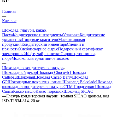
кг
Главная
—
Каталог
—
Шоколад, глазури, какао
Пасха
Кондитерские ингредиенты
Упаковка
Кондитерские
украшения
Пищевые красители
Масложировая
продукция
Кондитерский инвентарь
Специи и
пряности
Хлебопекарное сырье
Подарочный сертификат
электронный
Кофе, чай, напитки
Сиропы, топпинги,
пюре
Молоко, альтернативное молоко
—
Шоколадная кондитерская глазурь
Шоколадный декор
Шоколад Chocovic
Шоколад
Callebaut
Шоколад
Шоколад Cacao Barry
Шоколад
GP
Шоколадные покрытия, ганаш
Шоколад Belcolade
Шоколад,
шоколадная кондитерская глазурь СТМ Продсервис
Шоколад
Carma
Какао-масло
Какао-порошок
Шоколад SICAO
—
Глазурь кондитерская лаурин. темная SICAO дропсы, код
ISD-T1534-814, 20 кг