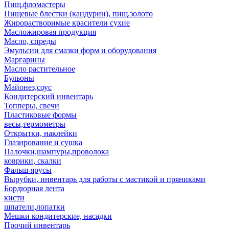
Пищ.фломастеры
Пищевые блестки (кандурин), пищ.золото
Жирорастворимые красители сухие
Масложировая продукция
Масло, спреды
Эмульсии для смазки форм и оборудования
Маргарины
Масло растительное
Бульоны
Майонез,соус
Кондитерский инвентарь
Топперы, свечи
Пластиковые формы
весы,термометры
Открытки, наклейки
Глазирование и сушка
Палочки,шампуры,проволока
коврики, скалки
Фальш-ярусы
Вырубки, инвентарь для работы с мастикой и пряниками
Бордюрная лента
кисти
шпатели,лопатки
Мешки кондитерские, насадки
Прочий инвентарь