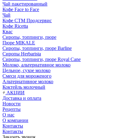
Чай пакетированный
Кофе Face to Face
Чай
Кофе СТМ Продсервис
Кофе Ricetta
Квас
Сиропы, топпинги, пюре
Пюре MIKALE
Сиропы, топпинги, пюре Barline
Сиропы Herbarista
Сиропы, топпинги, пюре Royal Cane
Молоко, альтернативное молоко
Цельное, сухое молоко
Смеси для мороженого
Альтернативное молоко
Коктейль молочный
АКЦИИ
Доставка и оплата
Новости
Рецепты
О нас
О компании
Контакты
Контакты
Заказать звонок