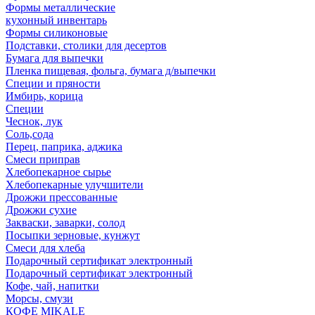
Формы металлические
кухонный инвентарь
Формы силиконовые
Подставки, столики для десертов
Бумага для выпечки
Пленка пищевая, фольга, бумага д/выпечки
Специи и пряности
Имбирь, корица
Специи
Чеснок, лук
Соль,сода
Перец, паприка, аджика
Смеси приправ
Хлебопекарное сырье
Хлебопекарные улучшители
Дрожжи прессованные
Дрожжи сухие
Закваски, заварки, солод
Посыпки зерновые, кунжут
Смеси для хлеба
Подарочный сертификат электронный
Подарочный сертификат электронный
Кофе, чай, напитки
Морсы, смузи
КОФЕ MIKALE