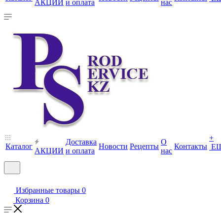
АКЦИИ
и оплата
нас
+
Доставка
О
Каталог
Новости
Рецепты
Контакты
Е
АКЦИИ
и оплата
нас
Избранные товары
0
Корзина
0