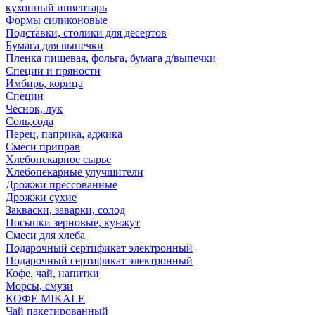
кухонный инвентарь
Формы силиконовые
Подставки, столики для десертов
Бумага для выпечки
Пленка пищевая, фольга, бумага д/выпечки
Специи и пряности
Имбирь, корица
Специи
Чеснок, лук
Соль,сода
Перец, паприка, аджика
Смеси приправ
Хлебопекарное сырье
Хлебопекарные улучшители
Дрожжи прессованные
Дрожжи сухие
Закваски, заварки, солод
Посыпки зерновые, кунжут
Смеси для хлеба
Подарочный сертификат электронный
Подарочный сертификат электронный
Кофе, чай, напитки
Морсы, смузи
КОФЕ MIKALE
Чай пакетированный