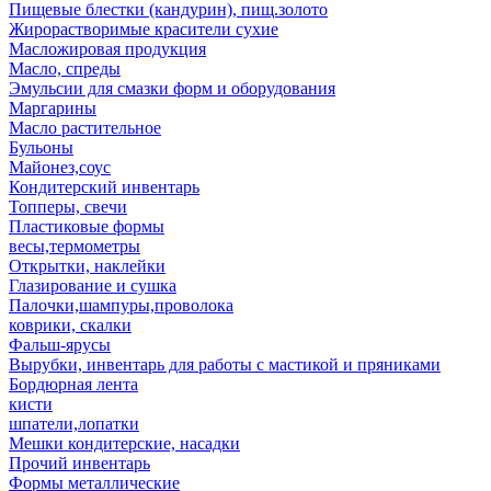
Пищевые блестки (кандурин), пищ.золото
Жирорастворимые красители сухие
Масложировая продукция
Масло, спреды
Эмульсии для смазки форм и оборудования
Маргарины
Масло растительное
Бульоны
Майонез,соус
Кондитерский инвентарь
Топперы, свечи
Пластиковые формы
весы,термометры
Открытки, наклейки
Глазирование и сушка
Палочки,шампуры,проволока
коврики, скалки
Фальш-ярусы
Вырубки, инвентарь для работы с мастикой и пряниками
Бордюрная лента
кисти
шпатели,лопатки
Мешки кондитерские, насадки
Прочий инвентарь
Формы металлические