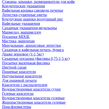
Стаканы, крышки, размешиватели для кофе
Кондитерские украшения
Вафельная крошка,савоярди,печенье
Лепестки,сушенные цветы
Кукурузные шарики,воздушный рис
Вафельные украшения
Сахарные украшения,медальоны
Мармелад, маршмеллоу
Посыпки MIXIE
Мастика, марципан
Миндальные, арахисовые лепестки
Сахарная и вафельная печать, бумага
Драже зерновое (1-1,5кг)
Сахарные посыпки (фасовка 0,75-1,5 кг)
Посыпки маленькая фасовка
Цветной сахар
Пищевые красители
Натуральные красители
Для пищевой печати
Красители с распылителем
Водорастворимые красители сухие
Гелевые красители
Водорастворимые красители гелевые
Жирорастворимые красители гелевые
Пищ.фломастеры