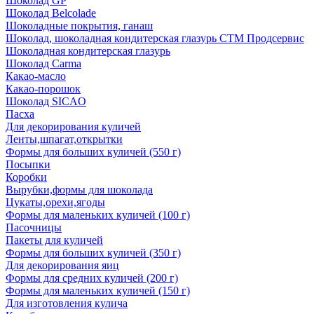
Шоколад GP
Шоколад Belcolade
Шоколадные покрытия, ганаш
Шоколад, шоколадная кондитерская глазурь СТМ Продсервис
Шоколадная кондитерская глазурь
Шоколад Carma
Какао-масло
Какао-порошок
Шоколад SICAO
Пасха
Для декорирования куличей
Ленты,шпагат,открытки
Формы для больших куличей (550 г)
Посыпки
Коробки
Вырубки,формы для шоколада
Цукаты,орехи,ягоды
Формы для маленьких куличей (100 г)
Пасочницы
Пакеты для куличей
Формы для больших куличей (350 г)
Для декорирования яиц
Формы для средних куличей (200 г)
Формы для маленьких куличей (150 г)
Для изготовления кулича