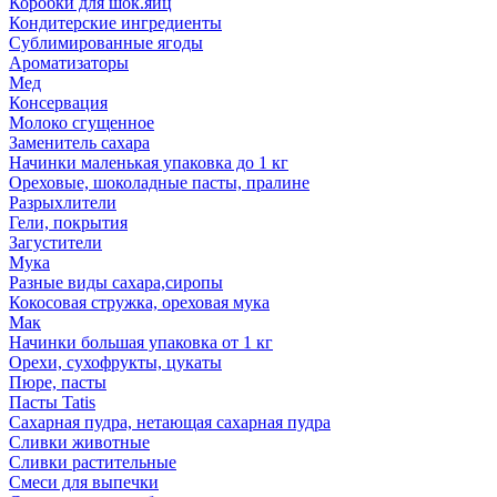
Коробки для шок.яиц
Кондитерские ингредиенты
Сублимированные ягоды
Ароматизаторы
Мед
Консервация
Молоко сгущенное
Заменитель сахара
Начинки маленькая упаковка до 1 кг
Ореховые, шоколадные пасты, пралине
Разрыхлители
Гели, покрытия
Загустители
Мука
Разные виды сахара,сиропы
Кокосовая стружка, ореховая мука
Мак
Начинки большая упаковка от 1 кг
Орехи, сухофрукты, цукаты
Пюре, пасты
Пасты Tatis
Сахарная пудра, нетающая сахарная пудра
Сливки животные
Сливки растительные
Смеси для выпечки