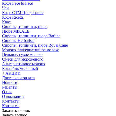
Кофе Face to Face
Чай
Кофе СТМ Продсервис
Кофе Ricetta
Квас
Сиропы, топпинги, пюре
Пюре MIKALE
Сиропы, топпинги, пюре Barline
Сиропы Herbarista
Сиропы, топпинги, пюре Royal Cane
Молоко, альтернативное молоко
Цельное, сухое молоко
Смеси для мороженого
Альтернативное молоко
Коктейль молочный
АКЦИИ
Доставка и оплата
Новости
Рецепты
О нас
О компании
Контакты
Контакты
Заказать звонок
Задать вопрос