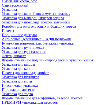
Смеси для крема, безе
Сыр творожный
Упаковка
Упаковка для капкейков и мусс.пирожных
Упаковка для макарон, эклеров,зефира
Упаковка для шоколада, конфет, клубники
Коробки для многоярусных и больших тортов
Пакеты
Порционные десерты
Акриловые, деревянные, ЛХДФ подложки
Бумажный наполнитель, бумажная упаковка
Упаковка для рулета,кекса
Упаковка для еды на вынос
Ленты, шпагат
Формы бумажные под пай-пирог,кексы и крышки к ним
Упаковка для пиццы
Упаковка для канапе
Пакеты для шоколада,конфет
Упаковка для пряников
Упаковка для моти
Пластиковая упаковка
Подложки, салфетки
Упаковка для торта
Формы бумажные для маффинов, эклеров, конфет
ПРЕМИУМ упаковка для десертов