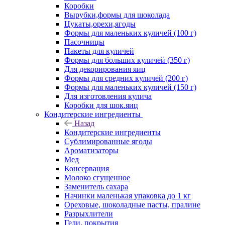
Коробки
Вырубки,формы для шоколада
Цукаты,орехи,ягоды
Формы для маленьких куличей (100 г)
Пасочницы
Пакеты для куличей
Формы для больших куличей (350 г)
Для декорирования яиц
Формы для средних куличей (200 г)
Формы для маленьких куличей (150 г)
Для изготовления кулича
Коробки для шок.яиц
Кондитерские ингредиенты
Назад
Кондитерские ингредиенты
Сублимированные ягоды
Ароматизаторы
Мед
Консервация
Молоко сгущенное
Заменитель сахара
Начинки маленькая упаковка до 1 кг
Ореховые, шоколадные пасты, пралине
Разрыхлители
Гели, покрытия