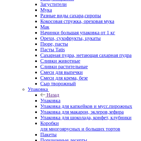
Загустители
Мука
Разные виды сахара,сиропы
Кокосовая стружка, ореховая мука
Мак
Начинки большая упаковка от 1 кг
Орехи, сухофрукты, цукаты
Пюре, пасты
Пасты Tatis
Сахарная пудра, нетающая сахарная пудра
Сливки животные
Сливки растительные
Смеси для выпечки
Смеси для крема, безе
Сыр творожный
Упаковка
Назад
Упаковка
Упаковка для капкейков и мусс.пирожных
Упаковка для макарон, эклеров,зефира
Упаковка для шоколада, конфет, клубники
Коробки
для многоярусных и больших тортов
Пакеты
Порционные десерты