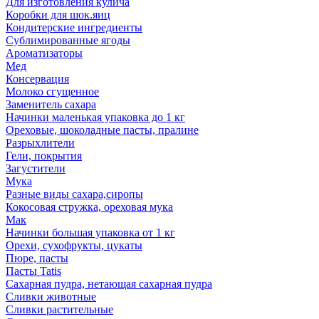
Для изготовления кулича
Коробки для шок.яиц
Кондитерские ингредиенты
Сублимированные ягоды
Ароматизаторы
Мед
Консервация
Молоко сгущенное
Заменитель сахара
Начинки маленькая упаковка до 1 кг
Ореховые, шоколадные пасты, пралине
Разрыхлители
Гели, покрытия
Загустители
Мука
Разные виды сахара,сиропы
Кокосовая стружка, ореховая мука
Мак
Начинки большая упаковка от 1 кг
Орехи, сухофрукты, цукаты
Пюре, пасты
Пасты Tatis
Сахарная пудра, нетающая сахарная пудра
Сливки животные
Сливки растительные