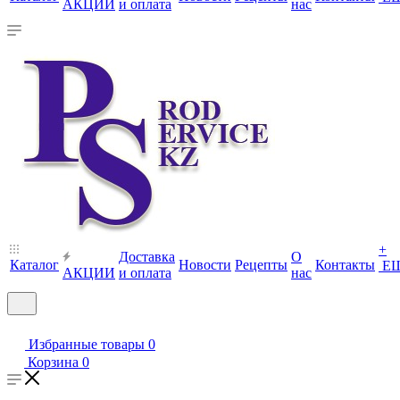
АКЦИИ
и оплата
нас
+
Доставка
О
Каталог
Новости
Рецепты
Контакты
Е
АКЦИИ
и оплата
нас
Избранные товары
0
Корзина
0