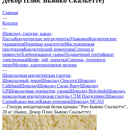
Декор Плюс Бьянко Скальетте)
Главная
—
Каталог
—
Шоколад, глазури, какао
Пасха
Кондитерские ингредиенты
Упаковка
Кондитерские
украшения
Пищевые красители
Масложировая
продукция
Кондитерский инвентарь
Специи и
пряности
Хлебопекарное сырье
Подарочный сертификат
электронный
Кофе, чай, напитки
Сиропы, топпинги,
пюре
Молоко, альтернативное молоко
—
Шоколадная кондитерская глазурь
Шоколадный декор
Шоколад Chocovic
Шоколад
Callebaut
Шоколад
Шоколад Cacao Barry
Шоколад
GP
Шоколадные покрытия, ганаш
Шоколад Belcolade
Шоколад,
шоколадная кондитерская глазурь СТМ Продсервис
Шоколад
Carma
Какао-масло
Какао-порошок
Шоколад SICAO
—
Глазурь кондитерская белая крошка "Рио Бьянко Скальетте",
20 кг (бывш. Декор Плюс Бьянко Скальетте)