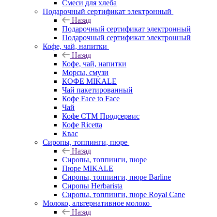
Смеси для хлеба
Подарочный сертификат электронный
Назад
Подарочный сертификат электронный
Подарочный сертификат электронный
Кофе, чай, напитки
Назад
Кофе, чай, напитки
Морсы, смузи
КОФЕ MIKALE
Чай пакетированный
Кофе Face to Face
Чай
Кофе СТМ Продсервис
Кофе Ricetta
Квас
Сиропы, топпинги, пюре
Назад
Сиропы, топпинги, пюре
Пюре MIKALE
Сиропы, топпинги, пюре Barline
Сиропы Herbarista
Сиропы, топпинги, пюре Royal Cane
Молоко, альтернативное молоко
Назад