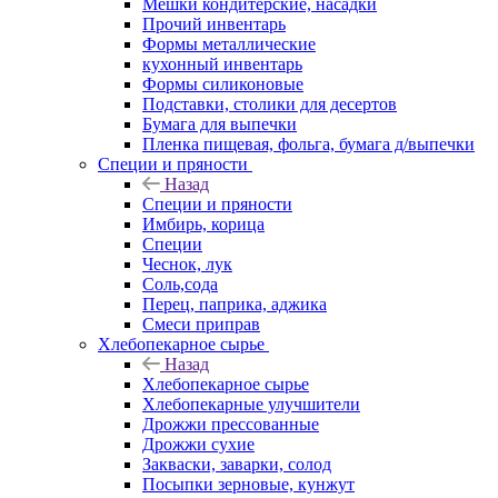
Мешки кондитерские, насадки
Прочий инвентарь
Формы металлические
кухонный инвентарь
Формы силиконовые
Подставки, столики для десертов
Бумага для выпечки
Пленка пищевая, фольга, бумага д/выпечки
Специи и пряности
Назад
Специи и пряности
Имбирь, корица
Специи
Чеснок, лук
Соль,сода
Перец, паприка, аджика
Смеси приправ
Хлебопекарное сырье
Назад
Хлебопекарное сырье
Хлебопекарные улучшители
Дрожжи прессованные
Дрожжи сухие
Закваски, заварки, солод
Посыпки зерновые, кунжут