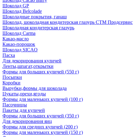
Шоколад Cacao Barry
Шоколад GP
Шоколад Belcolade
Шоколадные покрытия, ганаш
Шоколад, шоколадная кондитерская глазурь СТМ Продсервис
Шоколадная кондитерская глазурь
Шоколад Carma
Какао-масло
Какао-порошок
Шоколад SICAO
Пасха
Для декорирования куличей
Ленты,шпагат,открытки
Формы для больших куличей (550 г)
Посыпки
Коробки
Вырубки,формы для шоколада
Цукаты,орехи,ягоды
Формы для маленьких куличей (100 г)
Пасочницы
Пакеты для куличей
Формы для больших куличей (350 г)
Для декорирования яиц
Формы для средних куличей (200 г)
Формы для маленьких куличей (150 г)