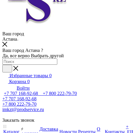
Ваш город
Астана
Ваш город Астана ?
Да, все верно
Выбрать другой
Избранные товары
0
Корзина
0
Войти
+7 707 168-92-68 +7 800 222-79-70
+7 707 168-92-68
+7 800 222-79-70
imkzt@prodservice.ru
Заказать звонок
+
Доставка
О
Каталог
Новости
Рецепты
Контакты
Е