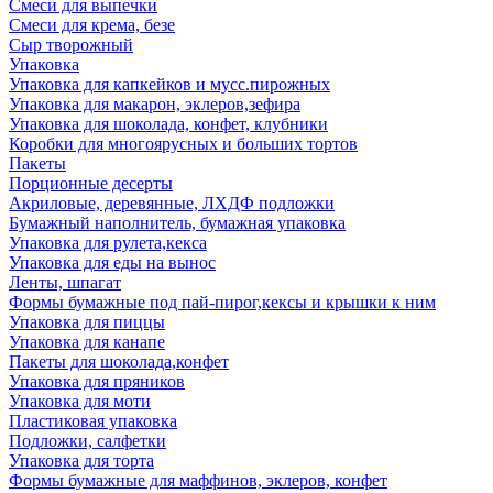
Смеси для выпечки
Смеси для крема, безе
Сыр творожный
Упаковка
Упаковка для капкейков и мусс.пирожных
Упаковка для макарон, эклеров,зефира
Упаковка для шоколада, конфет, клубники
Коробки для многоярусных и больших тортов
Пакеты
Порционные десерты
Акриловые, деревянные, ЛХДФ подложки
Бумажный наполнитель, бумажная упаковка
Упаковка для рулета,кекса
Упаковка для еды на вынос
Ленты, шпагат
Формы бумажные под пай-пирог,кексы и крышки к ним
Упаковка для пиццы
Упаковка для канапе
Пакеты для шоколада,конфет
Упаковка для пряников
Упаковка для моти
Пластиковая упаковка
Подложки, салфетки
Упаковка для торта
Формы бумажные для маффинов, эклеров, конфет