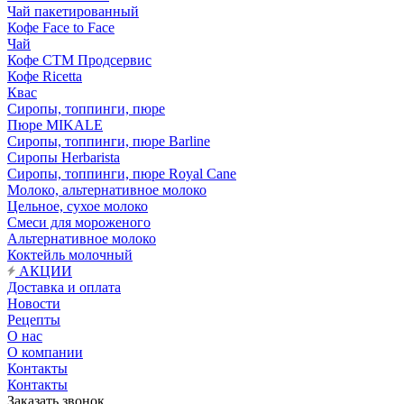
Чай пакетированный
Кофе Face to Face
Чай
Кофе СТМ Продсервис
Кофе Ricetta
Квас
Сиропы, топпинги, пюре
Пюре MIKALE
Сиропы, топпинги, пюре Barline
Сиропы Herbarista
Сиропы, топпинги, пюре Royal Cane
Молоко, альтернативное молоко
Цельное, сухое молоко
Смеси для мороженого
Альтернативное молоко
Коктейль молочный
АКЦИИ
Доставка и оплата
Новости
Рецепты
О нас
О компании
Контакты
Контакты
Заказать звонок