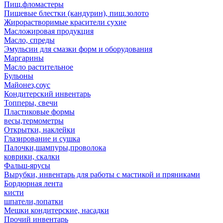
Пищ.фломастеры
Пищевые блестки (кандурин), пищ.золото
Жирорастворимые красители сухие
Масложировая продукция
Масло, спреды
Эмульсии для смазки форм и оборудования
Маргарины
Масло растительное
Бульоны
Майонез,соус
Кондитерский инвентарь
Топперы, свечи
Пластиковые формы
весы,термометры
Открытки, наклейки
Глазирование и сушка
Палочки,шампуры,проволока
коврики, скалки
Фальш-ярусы
Вырубки, инвентарь для работы с мастикой и пряниками
Бордюрная лента
кисти
шпатели,лопатки
Мешки кондитерские, насадки
Прочий инвентарь