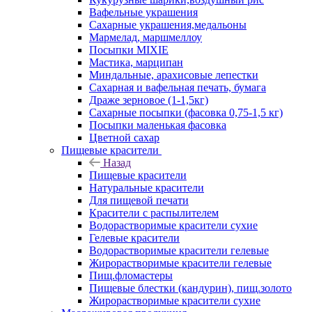
Вафельные украшения
Сахарные украшения,медальоны
Мармелад, маршмеллоу
Посыпки MIXIE
Мастика, марципан
Миндальные, арахисовые лепестки
Сахарная и вафельная печать, бумага
Драже зерновое (1-1,5кг)
Сахарные посыпки (фасовка 0,75-1,5 кг)
Посыпки маленькая фасовка
Цветной сахар
Пищевые красители
Назад
Пищевые красители
Натуральные красители
Для пищевой печати
Красители с распылителем
Водорастворимые красители сухие
Гелевые красители
Водорастворимые красители гелевые
Жирорастворимые красители гелевые
Пищ.фломастеры
Пищевые блестки (кандурин), пищ.золото
Жирорастворимые красители сухие