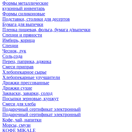
Формы металлические
кухонный инвентарь
Формы силиконовые
Подставки, столики для десертов
Бумага для выпечки
Пленка пищевая, фольга, бумага д/выпечки
Специи и пряности
Имбирь, корица
Специи
Чеснок, лук
Соль,сода
Перец, паприка, аджика
Смеси приправ
Хлебопекарное сырье
Хлебопекарные улучшители
Дрожжи прессованные
Дрожжи сухие
Закваски, заварки, солод
Посыпки зерновые, кунжут
Смеси для хлеба
Подарочный сертификат электронный
Подарочный сертификат электронный
Кофе, чай, напитки
Морсы, смузи
КОФЕ MIKALE