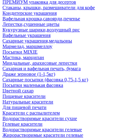
ПРЕМИУМ упаковка для десертов
Стаканы, крышки, размешиватели для кофе
Кондитерские украшения
Вафельная крошка,савоярди,печенье
Лепестки,сушенные цветы
Кукурузные шарики,воздушный рис
Вафельные украшения
Сахарные украшения,медальоны
Мармелад, маршмеллоу
Посыпки MIXIE
Мастика, марципан
Миндальные, арахисовые лепестки
Сахарная и вафельная печать, бумага
Драже зерновое (1-1,5кг)
Сахарные посыпки (фасовка 0,75-1,5 кг)
Посыпки маленькая фасовка
Цветной сахар
Пищевые красители
Натуральные красители
Для пищевой печати
Красители с распылителем
Водорастворимые красители сухие
Гелевые красители
Водорастворимые красители гелевые
Жирорастворимые красители гелевые