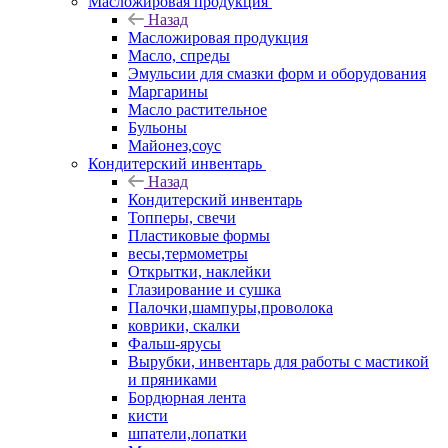
Масложировая продукция
Назад
Масложировая продукция
Масло, спреды
Эмульсии для смазки форм и оборудования
Маргарины
Масло растительное
Бульоны
Майонез,соус
Кондитерский инвентарь
Назад
Кондитерский инвентарь
Топперы, свечи
Пластиковые формы
весы,термометры
Открытки, наклейки
Глазирование и сушка
Палочки,шампуры,проволока
коврики, скалки
Фальш-ярусы
Вырубки, инвентарь для работы с мастикой
и пряниками
Бордюрная лента
кисти
шпатели,лопатки