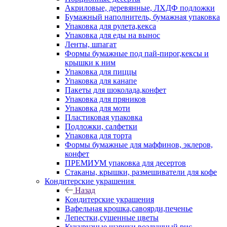
Акриловые, деревянные, ЛХДФ подложки
Бумажный наполнитель, бумажная упаковка
Упаковка для рулета,кекса
Упаковка для еды на вынос
Ленты, шпагат
Формы бумажные под пай-пирог,кексы и
крышки к ним
Упаковка для пиццы
Упаковка для канапе
Пакеты для шоколада,конфет
Упаковка для пряников
Упаковка для моти
Пластиковая упаковка
Подложки, салфетки
Упаковка для торта
Формы бумажные для маффинов, эклеров,
конфет
ПРЕМИУМ упаковка для десертов
Стаканы, крышки, размешиватели для кофе
Кондитерские украшения
Назад
Кондитерские украшения
Вафельная крошка,савоярди,печенье
Лепестки,сушенные цветы
Кукурузные шарики,воздушный рис