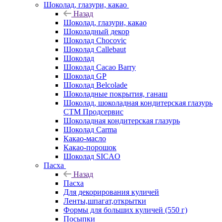
Шоколад, глазури, какао
Назад
Шоколад, глазури, какао
Шоколадный декор
Шоколад Chocovic
Шоколад Callebaut
Шоколад
Шоколад Cacao Barry
Шоколад GP
Шоколад Belcolade
Шоколадные покрытия, ганаш
Шоколад, шоколадная кондитерская глазурь
СТМ Продсервис
Шоколадная кондитерская глазурь
Шоколад Carma
Какао-масло
Какао-порошок
Шоколад SICAO
Пасха
Назад
Пасха
Для декорирования куличей
Ленты,шпагат,открытки
Формы для больших куличей (550 г)
Посыпки