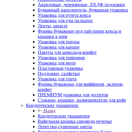
Акриловые, деревянные, ЛХДФ подложки
Бумажный наполнитель, бумажная упаковка
Упаковка для рулета,кекса
Упаковка для еды на вынос
Ленты, шпагат
Формы бумажные под пай-пирог,кексы и
крышки к ним
Упаковка для пиццы
Упаковка для канапе
Пакеты для шоколада,конфет
Упаковка для пряников
Упаковка для моти
Пластиковая упаковка
Подложки, салфетки
Упаковка для торта
Формы бумажные для маффинов, эклеров,
конфет
ПРЕМИУМ упаковка для десертов
Стаканы, крышки, размешиватели для кофе
Кондитерские украшения
Назад
Кондитерские украшения
Вафельная крошка,савоярди,печенье
Лепестки,сушенные цветы
Кукурузные шарики,воздушный рис