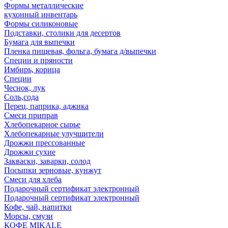
Формы металлические
кухонный инвентарь
Формы силиконовые
Подставки, столики для десертов
Бумага для выпечки
Пленка пищевая, фольга, бумага д/выпечки
Специи и пряности
Имбирь, корица
Специи
Чеснок, лук
Соль,сода
Перец, паприка, аджика
Смеси приправ
Хлебопекарное сырье
Хлебопекарные улучшители
Дрожжи прессованные
Дрожжи сухие
Закваски, заварки, солод
Посыпки зерновые, кунжут
Смеси для хлеба
Подарочный сертификат электронный
Подарочный сертификат электронный
Кофе, чай, напитки
Морсы, смузи
КОФЕ MIKALE