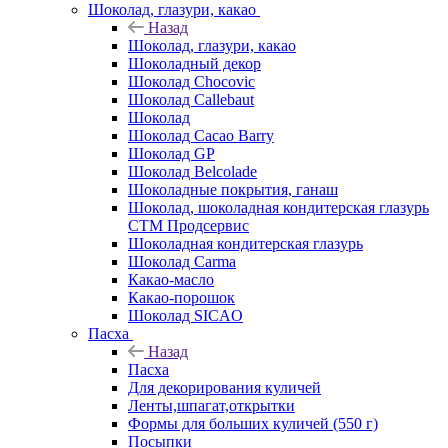
Шоколад, глазури, какао
Назад
Шоколад, глазури, какао
Шоколадный декор
Шоколад Chocovic
Шоколад Callebaut
Шоколад
Шоколад Cacao Barry
Шоколад GP
Шоколад Belcolade
Шоколадные покрытия, ганаш
Шоколад, шоколадная кондитерская глазурь
СТМ Продсервис
Шоколадная кондитерская глазурь
Шоколад Carma
Какао-масло
Какао-порошок
Шоколад SICAO
Пасха
Назад
Пасха
Для декорирования куличей
Ленты,шпагат,открытки
Формы для больших куличей (550 г)
Посыпки