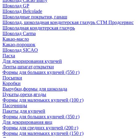
Шоколад Cacao Barry
Шоколад GP
Шоколад Belcolade
Шоколадные покрытия, ганаш
Шоколад, шоколадная кондитерская глазурь СТМ Продсервис
Шоколадная кондитерская глазурь
Шоколад Carma
Какао-масло
Какао-порошок
Шоколад SICAO
Пасха
Для декорирования куличей
Ленты,шпагат,открытки
Формы для больших куличей (550 г)
Посыпки
Коробки
Вырубки,формы для шоколада
Цукаты,орехи,ягоды
Формы для маленьких куличей (100 г)
Пасочницы
Пакеты для куличей
Формы для больших куличей (350 г)
Для декорирования яиц
Формы для средних куличей (200 г)
Формы для маленьких куличей (150 г)