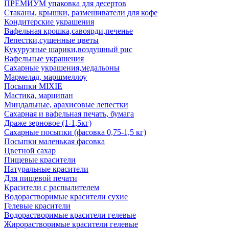
ПРЕМИУМ упаковка для десертов
Стаканы, крышки, размешиватели для кофе
Кондитерские украшения
Вафельная крошка,савоярди,печенье
Лепестки,сушенные цветы
Кукурузные шарики,воздушный рис
Вафельные украшения
Сахарные украшения,медальоны
Мармелад, маршмеллоу
Посыпки MIXIE
Мастика, марципан
Миндальные, арахисовые лепестки
Сахарная и вафельная печать, бумага
Драже зерновое (1-1,5кг)
Сахарные посыпки (фасовка 0,75-1,5 кг)
Посыпки маленькая фасовка
Цветной сахар
Пищевые красители
Натуральные красители
Для пищевой печати
Красители с распылителем
Водорастворимые красители сухие
Гелевые красители
Водорастворимые красители гелевые
Жирорастворимые красители гелевые