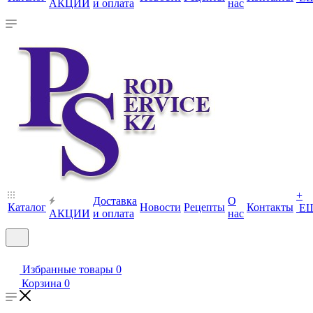
АКЦИИ
и оплата
нас
+
Доставка
О
Каталог
Новости
Рецепты
Контакты
Е
АКЦИИ
и оплата
нас
Избранные товары
0
Корзина
0