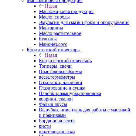
Масложировая продукция
Назад
Масложировая продукция
Масло, спреды
Эмульсии для смазки форм и оборудования
Маргарины
Масло растительное
Бульоны
Майонез,соус
Кондитерский инвентарь
Назад
Кондитерский инвентарь
Топперы, свечи
Пластиковые формы
весы,термометры
Открытки, наклейки
Глазирование и сушка
Палочки,шампуры,проволока
коврики, скалки
Фальш-ярусы
Вырубки, инвентарь для работы с мастикой
и пряниками
Бордюрная лента
кисти
шпатели,лопатки