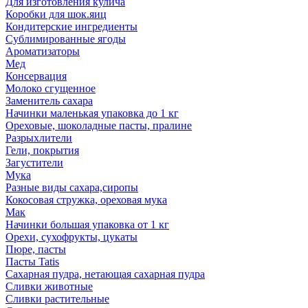
Для изготовления кулича
Коробки для шок.яиц
Кондитерские ингредиенты
Сублимированные ягоды
Ароматизаторы
Мед
Консервация
Молоко сгущенное
Заменитель сахара
Начинки маленькая упаковка до 1 кг
Ореховые, шоколадные пасты, пралине
Разрыхлители
Гели, покрытия
Загустители
Мука
Разные виды сахара,сиропы
Кокосовая стружка, ореховая мука
Мак
Начинки большая упаковка от 1 кг
Орехи, сухофрукты, цукаты
Пюре, пасты
Пасты Tatis
Сахарная пудра, нетающая сахарная пудра
Сливки животные
Сливки растительные