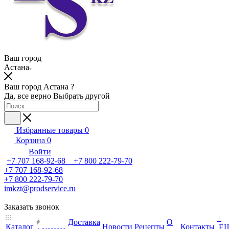
Ваш город
Астана
Ваш город Астана ?
Да, все верно
Выбрать другой
Избранные товары
0
Корзина
0
Войти
+7 707 168-92-68 +7 800 222-79-70
+7 707 168-92-68
+7 800 222-79-70
imkzt@prodservice.ru
Заказать звонок
+
Доставка
О
Каталог
Новости
Рецепты
Контакты
Е