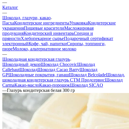
—
Каталог
—
Шоколад, глазури, какао
Пасха
Кондитерские ингредиенты
Упаковка
Кондитерские
украшения
Пищевые красители
Масложировая
продукция
Кондитерский инвентарь
Специи и
пряности
Хлебопекарное сырье
Подарочный сертификат
электронный
Кофе, чай, напитки
Сиропы, топпинги,
пюре
Молоко, альтернативное молоко
—
Шоколадная кондитерская глазурь
Шоколадный декор
Шоколад Chocovic
Шоколад
Callebaut
Шоколад
Шоколад Cacao Barry
Шоколад
GP
Шоколадные покрытия, ганаш
Шоколад Belcolade
Шоколад,
шоколадная кондитерская глазурь СТМ Продсервис
Шоколад
Carma
Какао-масло
Какао-порошок
Шоколад SICAO
—
Глазурь кондитерская белая 300 гр