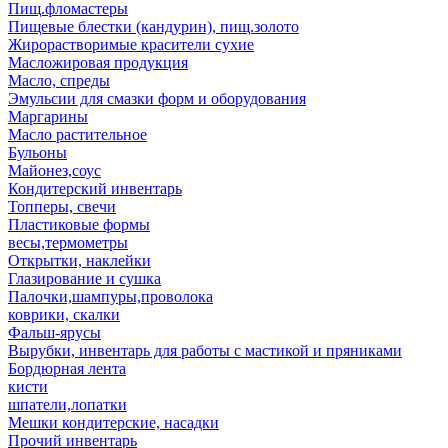
Пищ.фломастеры
Пищевые блестки (кандурин), пищ.золото
Жирорастворимые красители сухие
Масложировая продукция
Масло, спреды
Эмульсии для смазки форм и оборудования
Маргарины
Масло растительное
Бульоны
Майонез,соус
Кондитерский инвентарь
Топперы, свечи
Пластиковые формы
весы,термометры
Открытки, наклейки
Глазирование и сушка
Палочки,шампуры,проволока
коврики, скалки
Фальш-ярусы
Вырубки, инвентарь для работы с мастикой и пряниками
Бордюрная лента
кисти
шпатели,лопатки
Мешки кондитерские, насадки
Прочий инвентарь