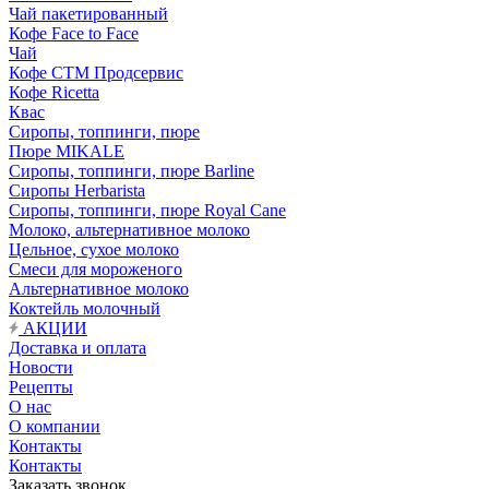
Чай пакетированный
Кофе Face to Face
Чай
Кофе СТМ Продсервис
Кофе Ricetta
Квас
Сиропы, топпинги, пюре
Пюре MIKALE
Сиропы, топпинги, пюре Barline
Сиропы Herbarista
Сиропы, топпинги, пюре Royal Cane
Молоко, альтернативное молоко
Цельное, сухое молоко
Смеси для мороженого
Альтернативное молоко
Коктейль молочный
АКЦИИ
Доставка и оплата
Новости
Рецепты
О нас
О компании
Контакты
Контакты
Заказать звонок