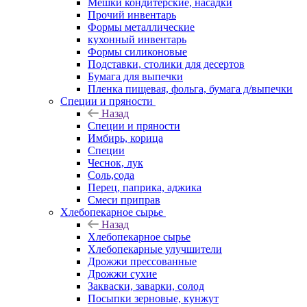
Мешки кондитерские, насадки
Прочий инвентарь
Формы металлические
кухонный инвентарь
Формы силиконовые
Подставки, столики для десертов
Бумага для выпечки
Пленка пищевая, фольга, бумага д/выпечки
Специи и пряности
Назад
Специи и пряности
Имбирь, корица
Специи
Чеснок, лук
Соль,сода
Перец, паприка, аджика
Смеси приправ
Хлебопекарное сырье
Назад
Хлебопекарное сырье
Хлебопекарные улучшители
Дрожжи прессованные
Дрожжи сухие
Закваски, заварки, солод
Посыпки зерновые, кунжут