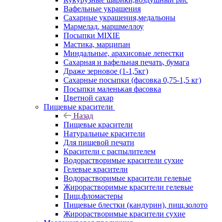
Вафельные украшения
Сахарные украшения,медальоны
Мармелад, маршмеллоу
Посыпки MIXIE
Мастика, марципан
Миндальные, арахисовые лепестки
Сахарная и вафельная печать, бумага
Драже зерновое (1-1,5кг)
Сахарные посыпки (фасовка 0,75-1,5 кг)
Посыпки маленькая фасовка
Цветной сахар
Пищевые красители
Назад
Пищевые красители
Натуральные красители
Для пищевой печати
Красители с распылителем
Водорастворимые красители сухие
Гелевые красители
Водорастворимые красители гелевые
Жирорастворимые красители гелевые
Пищ.фломастеры
Пищевые блестки (кандурин), пищ.золото
Жирорастворимые красители сухие