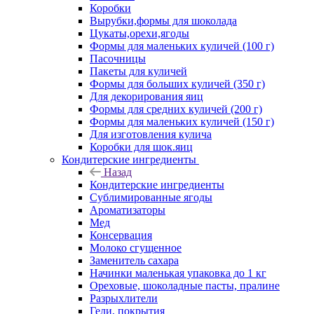
Коробки
Вырубки,формы для шоколада
Цукаты,орехи,ягоды
Формы для маленьких куличей (100 г)
Пасочницы
Пакеты для куличей
Формы для больших куличей (350 г)
Для декорирования яиц
Формы для средних куличей (200 г)
Формы для маленьких куличей (150 г)
Для изготовления кулича
Коробки для шок.яиц
Кондитерские ингредиенты
Назад
Кондитерские ингредиенты
Сублимированные ягоды
Ароматизаторы
Мед
Консервация
Молоко сгущенное
Заменитель сахара
Начинки маленькая упаковка до 1 кг
Ореховые, шоколадные пасты, пралине
Разрыхлители
Гели, покрытия