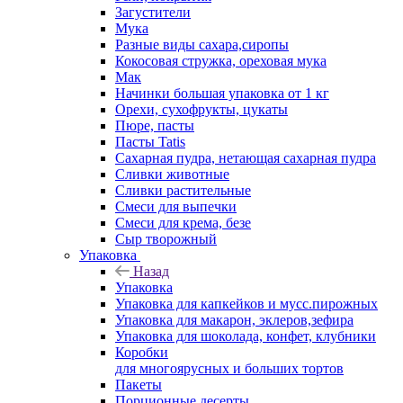
Загустители
Мука
Разные виды сахара,сиропы
Кокосовая стружка, ореховая мука
Мак
Начинки большая упаковка от 1 кг
Орехи, сухофрукты, цукаты
Пюре, пасты
Пасты Tatis
Сахарная пудра, нетающая сахарная пудра
Сливки животные
Сливки растительные
Смеси для выпечки
Смеси для крема, безе
Сыр творожный
Упаковка
Назад
Упаковка
Упаковка для капкейков и мусс.пирожных
Упаковка для макарон, эклеров,зефира
Упаковка для шоколада, конфет, клубники
Коробки
для многоярусных и больших тортов
Пакеты
Порционные десерты