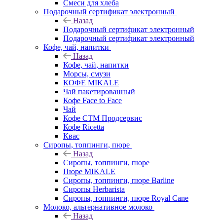
Смеси для хлеба
Подарочный сертификат электронный
Назад
Подарочный сертификат электронный
Подарочный сертификат электронный
Кофе, чай, напитки
Назад
Кофе, чай, напитки
Морсы, смузи
КОФЕ MIKALE
Чай пакетированный
Кофе Face to Face
Чай
Кофе СТМ Продсервис
Кофе Ricetta
Квас
Сиропы, топпинги, пюре
Назад
Сиропы, топпинги, пюре
Пюре MIKALE
Сиропы, топпинги, пюре Barline
Сиропы Herbarista
Сиропы, топпинги, пюре Royal Cane
Молоко, альтернативное молоко
Назад