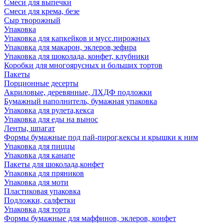
Смеси для выпечки
Смеси для крема, безе
Сыр творожный
Упаковка
Упаковка для капкейков и мусс.пирожных
Упаковка для макарон, эклеров,зефира
Упаковка для шоколада, конфет, клубники
Коробки для многоярусных и больших тортов
Пакеты
Порционные десерты
Акриловые, деревянные, ЛХДФ подложки
Бумажный наполнитель, бумажная упаковка
Упаковка для рулета,кекса
Упаковка для еды на вынос
Ленты, шпагат
Формы бумажные под пай-пирог,кексы и крышки к ним
Упаковка для пиццы
Упаковка для канапе
Пакеты для шоколада,конфет
Упаковка для пряников
Упаковка для моти
Пластиковая упаковка
Подложки, салфетки
Упаковка для торта
Формы бумажные для маффинов, эклеров, конфет