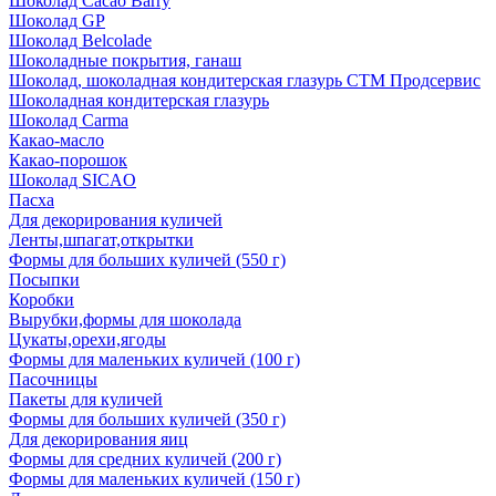
Шоколад Cacao Barry
Шоколад GP
Шоколад Belcolade
Шоколадные покрытия, ганаш
Шоколад, шоколадная кондитерская глазурь СТМ Продсервис
Шоколадная кондитерская глазурь
Шоколад Carma
Какао-масло
Какао-порошок
Шоколад SICAO
Пасха
Для декорирования куличей
Ленты,шпагат,открытки
Формы для больших куличей (550 г)
Посыпки
Коробки
Вырубки,формы для шоколада
Цукаты,орехи,ягоды
Формы для маленьких куличей (100 г)
Пасочницы
Пакеты для куличей
Формы для больших куличей (350 г)
Для декорирования яиц
Формы для средних куличей (200 г)
Формы для маленьких куличей (150 г)