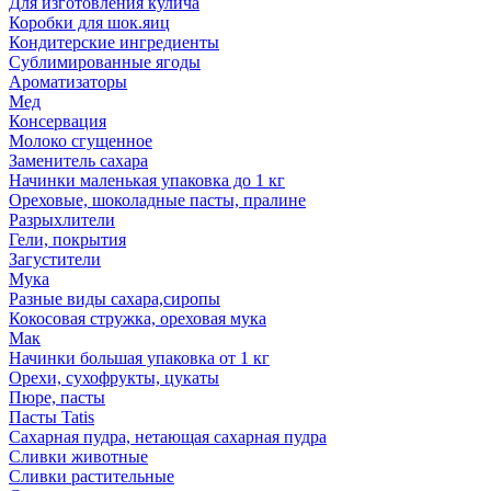
Для изготовления кулича
Коробки для шок.яиц
Кондитерские ингредиенты
Сублимированные ягоды
Ароматизаторы
Мед
Консервация
Молоко сгущенное
Заменитель сахара
Начинки маленькая упаковка до 1 кг
Ореховые, шоколадные пасты, пралине
Разрыхлители
Гели, покрытия
Загустители
Мука
Разные виды сахара,сиропы
Кокосовая стружка, ореховая мука
Мак
Начинки большая упаковка от 1 кг
Орехи, сухофрукты, цукаты
Пюре, пасты
Пасты Tatis
Сахарная пудра, нетающая сахарная пудра
Сливки животные
Сливки растительные