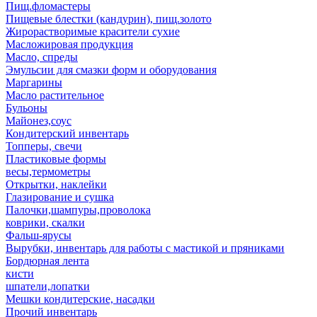
Пищ.фломастеры
Пищевые блестки (кандурин), пищ.золото
Жирорастворимые красители сухие
Масложировая продукция
Масло, спреды
Эмульсии для смазки форм и оборудования
Маргарины
Масло растительное
Бульоны
Майонез,соус
Кондитерский инвентарь
Топперы, свечи
Пластиковые формы
весы,термометры
Открытки, наклейки
Глазирование и сушка
Палочки,шампуры,проволока
коврики, скалки
Фальш-ярусы
Вырубки, инвентарь для работы с мастикой и пряниками
Бордюрная лента
кисти
шпатели,лопатки
Мешки кондитерские, насадки
Прочий инвентарь