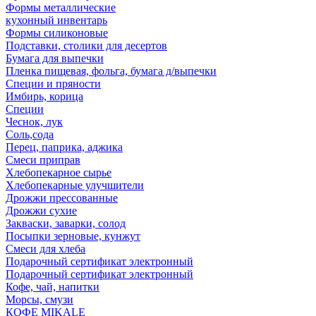
Формы металлические
кухонный инвентарь
Формы силиконовые
Подставки, столики для десертов
Бумага для выпечки
Пленка пищевая, фольга, бумага д/выпечки
Специи и пряности
Имбирь, корица
Специи
Чеснок, лук
Соль,сода
Перец, паприка, аджика
Смеси приправ
Хлебопекарное сырье
Хлебопекарные улучшители
Дрожжи прессованные
Дрожжи сухие
Закваски, заварки, солод
Посыпки зерновые, кунжут
Смеси для хлеба
Подарочный сертификат электронный
Подарочный сертификат электронный
Кофе, чай, напитки
Морсы, смузи
КОФЕ MIKALE