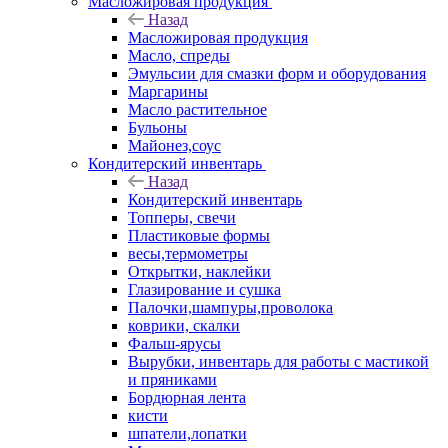
Масложировая продукция
Назад
Масложировая продукция
Масло, спреды
Эмульсии для смазки форм и оборудования
Маргарины
Масло растительное
Бульоны
Майонез,соус
Кондитерский инвентарь
Назад
Кондитерский инвентарь
Топперы, свечи
Пластиковые формы
весы,термометры
Открытки, наклейки
Глазирование и сушка
Палочки,шампуры,проволока
коврики, скалки
Фальш-ярусы
Вырубки, инвентарь для работы с мастикой
и пряниками
Бордюрная лента
кисти
шпатели,лопатки