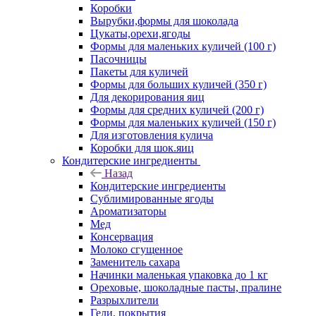
Коробки
Вырубки,формы для шоколада
Цукаты,орехи,ягоды
Формы для маленьких куличей (100 г)
Пасочницы
Пакеты для куличей
Формы для больших куличей (350 г)
Для декорирования яиц
Формы для средних куличей (200 г)
Формы для маленьких куличей (150 г)
Для изготовления кулича
Коробки для шок.яиц
Кондитерские ингредиенты
Назад
Кондитерские ингредиенты
Сублимированные ягоды
Ароматизаторы
Мед
Консервация
Молоко сгущенное
Заменитель сахара
Начинки маленькая упаковка до 1 кг
Ореховые, шоколадные пасты, пралине
Разрыхлители
Гели, покрытия