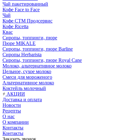
Чай пакетированный
Кофе Face to Face
Чай
Кофе СТМ Продсервис
Кофе Ricetta
Квас
Сиропы, топпинги, пюре
Пюре MIKALE
Сиропы, топпинги, пюре Barline
Сиропы Herbarista
Сиропы, топпинги, пюре Royal Cane
Молоко, альтернативное молоко
Цельное, сухое молоко
Смеси для мороженого
Альтернативное молоко
Коктейль молочный
АКЦИИ
Доставка и оплата
Новости
Рецепты
О нас
О компании
Контакты
Контакты
Заказать звонок