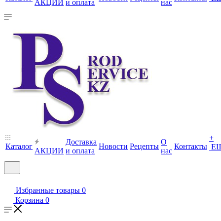
АКЦИИ
и оплата
нас
+
Доставка
О
Каталог
Новости
Рецепты
Контакты
Е
АКЦИИ
и оплата
нас
Избранные товары
0
Корзина
0