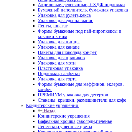
Акриловые, деревянные, ЛХДФ подложки
Бумажный наполнитель, бумажная упаковка
Упаковка для рулета,кекса
Упаковка для еды на вынос
Ленты, шпагат
Формы бумажные под пай-пирог,кексы и
крышки к ним
Упаковка для пиццы
Упаковка для канапе
Пакеты для шоколада,конфет
Упаковка для пряников
Упаковка для моти
Пластиковая упаковка
Подложки, салфетки
Упаковка для торта
Формы бумажные для маффинов, эклеров,
конфет
ПРЕМИУМ упаковка для десертов
Стаканы, крышки, размешиватели для кофе
Кондитерские украшения
Назад
Кондитерские украшения
Вафельная крошка,савоярди,печенье
Лепестки,сушенные цветы
Кукурузные шарики,воздушный рис