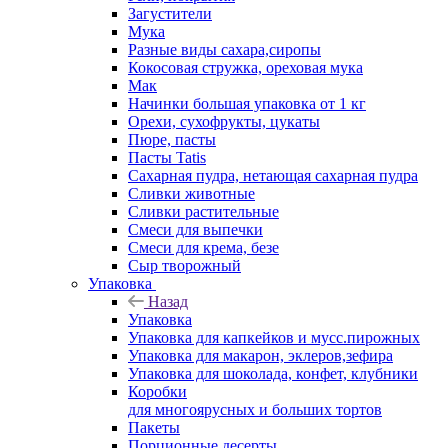
Загустители
Мука
Разные виды сахара,сиропы
Кокосовая стружка, ореховая мука
Мак
Начинки большая упаковка от 1 кг
Орехи, сухофрукты, цукаты
Пюре, пасты
Пасты Tatis
Сахарная пудра, нетающая сахарная пудра
Сливки животные
Сливки растительные
Смеси для выпечки
Смеси для крема, безе
Сыр творожный
Упаковка
Назад
Упаковка
Упаковка для капкейков и мусс.пирожных
Упаковка для макарон, эклеров,зефира
Упаковка для шоколада, конфет, клубники
Коробки
для многоярусных и больших тортов
Пакеты
Порционные десерты