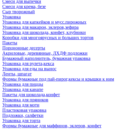
Смеси для выпечки
Смеси для крема, безе
Сыр творожный
Упаковка
Упаковка для капкейков и мусс.пирожных
Упаковка для макарон, эклеров,зефира
Упаковка для шоколада, конфет, клубники
Коробки для многоярусных и больших тортов
Пакеты
Порционные десерты
Акриловые, деревянные, ЛХДФ подложки
Бумажный наполнитель, бумажная упаковка
Упаковка для рулета,кекса
Упаковка для еды на вынос
Ленты, шпагат
Формы бумажные под пай-пирог,кексы и крышки к ним
Упаковка для пиццы
Упаковка для канапе
Пакеты для шоколада,конфет
Упаковка для пряников
Упаковка для моти
Пластиковая упаковка
Подложки, салфетки
Упаковка для торта
Формы бумажные для маффинов, эклеров, конфет