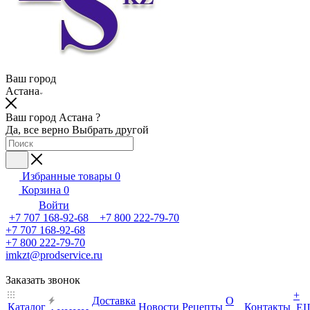
Ваш город
Астана
Ваш город Астана ?
Да, все верно
Выбрать другой
Избранные товары
0
Корзина
0
Войти
+7 707 168-92-68 +7 800 222-79-70
+7 707 168-92-68
+7 800 222-79-70
imkzt@prodservice.ru
Заказать звонок
+
Доставка
О
Каталог
Новости
Рецепты
Контакты
Е