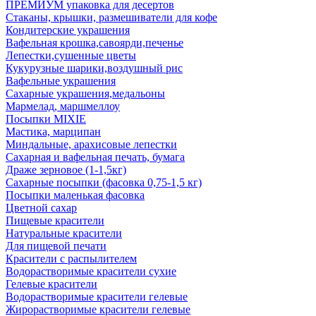
ПРЕМИУМ упаковка для десертов
Стаканы, крышки, размешиватели для кофе
Кондитерские украшения
Вафельная крошка,савоярди,печенье
Лепестки,сушенные цветы
Кукурузные шарики,воздушный рис
Вафельные украшения
Сахарные украшения,медальоны
Мармелад, маршмеллоу
Посыпки MIXIE
Мастика, марципан
Миндальные, арахисовые лепестки
Сахарная и вафельная печать, бумага
Драже зерновое (1-1,5кг)
Сахарные посыпки (фасовка 0,75-1,5 кг)
Посыпки маленькая фасовка
Цветной сахар
Пищевые красители
Натуральные красители
Для пищевой печати
Красители с распылителем
Водорастворимые красители сухие
Гелевые красители
Водорастворимые красители гелевые
Жирорастворимые красители гелевые