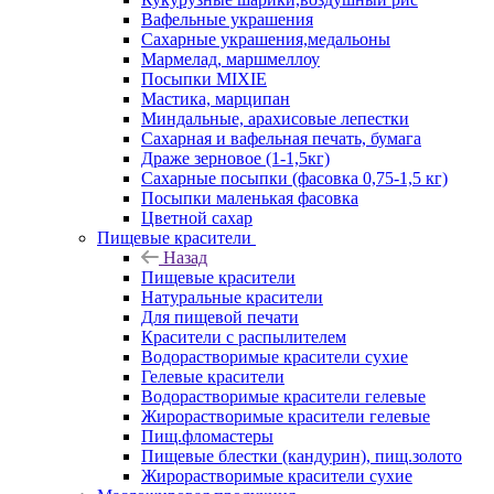
Вафельные украшения
Сахарные украшения,медальоны
Мармелад, маршмеллоу
Посыпки MIXIE
Мастика, марципан
Миндальные, арахисовые лепестки
Сахарная и вафельная печать, бумага
Драже зерновое (1-1,5кг)
Сахарные посыпки (фасовка 0,75-1,5 кг)
Посыпки маленькая фасовка
Цветной сахар
Пищевые красители
Назад
Пищевые красители
Натуральные красители
Для пищевой печати
Красители с распылителем
Водорастворимые красители сухие
Гелевые красители
Водорастворимые красители гелевые
Жирорастворимые красители гелевые
Пищ.фломастеры
Пищевые блестки (кандурин), пищ.золото
Жирорастворимые красители сухие