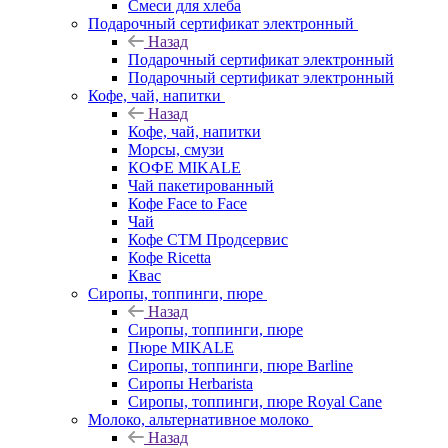
Смеси для хлеба
Подарочный сертификат электронный
Назад
Подарочный сертификат электронный
Подарочный сертификат электронный
Кофе, чай, напитки
Назад
Кофе, чай, напитки
Морсы, смузи
КОФЕ MIKALE
Чай пакетированный
Кофе Face to Face
Чай
Кофе СТМ Продсервис
Кофе Ricetta
Квас
Сиропы, топпинги, пюре
Назад
Сиропы, топпинги, пюре
Пюре MIKALE
Сиропы, топпинги, пюре Barline
Сиропы Herbarista
Сиропы, топпинги, пюре Royal Cane
Молоко, альтернативное молоко
Назад