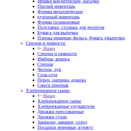
Мешки кондитерские, насадки
Прочий инвентарь
Формы металлические
кухонный инвентарь
Формы силиконовые
Подставки, столики для десертов
Бумага для выпечки
Пленка пищевая, фольга, бумага д/выпечки
Специи и пряности
Назад
Специи и пряности
Имбирь, корица
Специи
Чеснок, лук
Соль,сода
Перец, паприка, аджика
Смеси приправ
Хлебопекарное сырье
Назад
Хлебопекарное сырье
Хлебопекарные улучшители
Дрожжи прессованные
Дрожжи сухие
Закваски, заварки, солод
Посыпки зерновые, кунжут