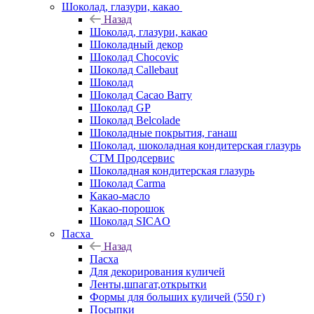
Шоколад, глазури, какао
Назад
Шоколад, глазури, какао
Шоколадный декор
Шоколад Chocovic
Шоколад Callebaut
Шоколад
Шоколад Cacao Barry
Шоколад GP
Шоколад Belcolade
Шоколадные покрытия, ганаш
Шоколад, шоколадная кондитерская глазурь
СТМ Продсервис
Шоколадная кондитерская глазурь
Шоколад Carma
Какао-масло
Какао-порошок
Шоколад SICAO
Пасха
Назад
Пасха
Для декорирования куличей
Ленты,шпагат,открытки
Формы для больших куличей (550 г)
Посыпки