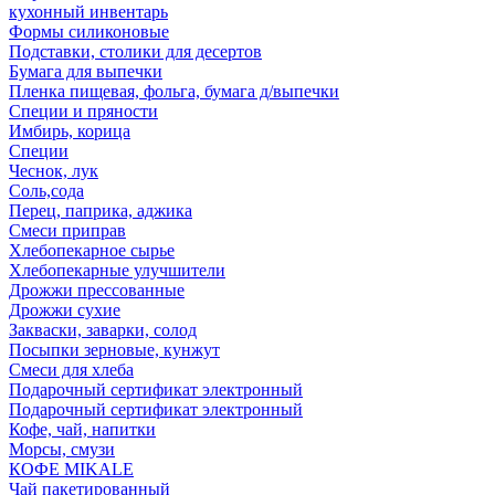
кухонный инвентарь
Формы силиконовые
Подставки, столики для десертов
Бумага для выпечки
Пленка пищевая, фольга, бумага д/выпечки
Специи и пряности
Имбирь, корица
Специи
Чеснок, лук
Соль,сода
Перец, паприка, аджика
Смеси приправ
Хлебопекарное сырье
Хлебопекарные улучшители
Дрожжи прессованные
Дрожжи сухие
Закваски, заварки, солод
Посыпки зерновые, кунжут
Смеси для хлеба
Подарочный сертификат электронный
Подарочный сертификат электронный
Кофе, чай, напитки
Морсы, смузи
КОФЕ MIKALE
Чай пакетированный