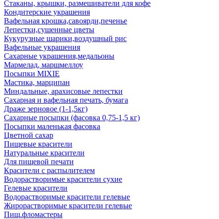
Стаканы, крышки, размешиватели для кофе
Кондитерские украшения
Вафельная крошка,савоярди,печенье
Лепестки,сушенные цветы
Кукурузные шарики,воздушный рис
Вафельные украшения
Сахарные украшения,медальоны
Мармелад, маршмеллоу
Посыпки MIXIE
Мастика, марципан
Миндальные, арахисовые лепестки
Сахарная и вафельная печать, бумага
Драже зерновое (1-1,5кг)
Сахарные посыпки (фасовка 0,75-1,5 кг)
Посыпки маленькая фасовка
Цветной сахар
Пищевые красители
Натуральные красители
Для пищевой печати
Красители с распылителем
Водорастворимые красители сухие
Гелевые красители
Водорастворимые красители гелевые
Жирорастворимые красители гелевые
Пищ.фломастеры