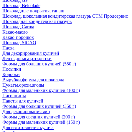
Шоколад GP
Шоколад Belcolade
Шоколадные покрытия, ганаш
Шоколад, шоколадная кондитерская глазурь СТМ Продсервис
Шоколадная кондитерская глазурь
Шоколад Carma
Какао-масло
Какао-порошок
Шоколад SICAO
Пасха
Для декорирования куличей
Ленты,шпагат,открытки
Формы для больших куличей (550 г)
Посыпки
Коробки
Вырубки,формы для шоколада
Цукаты,орехи,ягоды
Формы для маленьких куличей (100 г)
Пасочницы
Пакеты для куличей
Формы для больших куличей (350 г)
Для декорирования яиц
Формы для средних куличей (200 г)
Формы для маленьких куличей (150 г)
Для изготовления кулича