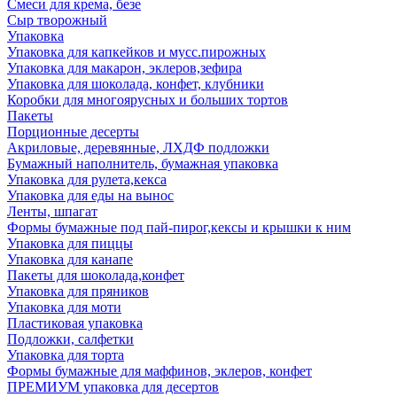
Смеси для крема, безе
Сыр творожный
Упаковка
Упаковка для капкейков и мусс.пирожных
Упаковка для макарон, эклеров,зефира
Упаковка для шоколада, конфет, клубники
Коробки для многоярусных и больших тортов
Пакеты
Порционные десерты
Акриловые, деревянные, ЛХДФ подложки
Бумажный наполнитель, бумажная упаковка
Упаковка для рулета,кекса
Упаковка для еды на вынос
Ленты, шпагат
Формы бумажные под пай-пирог,кексы и крышки к ним
Упаковка для пиццы
Упаковка для канапе
Пакеты для шоколада,конфет
Упаковка для пряников
Упаковка для моти
Пластиковая упаковка
Подложки, салфетки
Упаковка для торта
Формы бумажные для маффинов, эклеров, конфет
ПРЕМИУМ упаковка для десертов