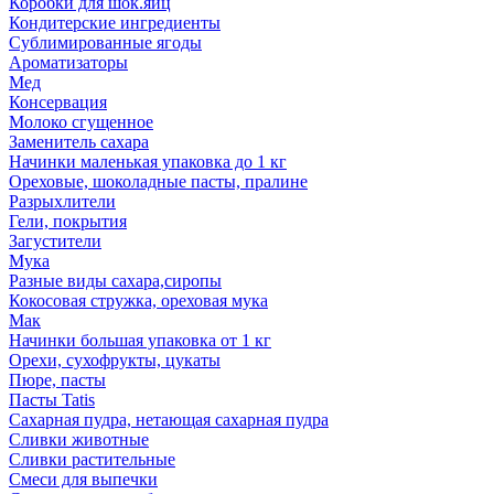
Коробки для шок.яиц
Кондитерские ингредиенты
Сублимированные ягоды
Ароматизаторы
Мед
Консервация
Молоко сгущенное
Заменитель сахара
Начинки маленькая упаковка до 1 кг
Ореховые, шоколадные пасты, пралине
Разрыхлители
Гели, покрытия
Загустители
Мука
Разные виды сахара,сиропы
Кокосовая стружка, ореховая мука
Мак
Начинки большая упаковка от 1 кг
Орехи, сухофрукты, цукаты
Пюре, пасты
Пасты Tatis
Сахарная пудра, нетающая сахарная пудра
Сливки животные
Сливки растительные
Смеси для выпечки