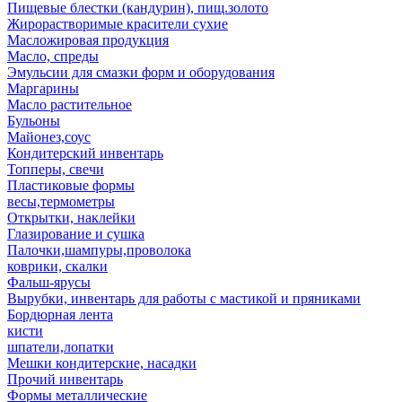
Пищевые блестки (кандурин), пищ.золото
Жирорастворимые красители сухие
Масложировая продукция
Масло, спреды
Эмульсии для смазки форм и оборудования
Маргарины
Масло растительное
Бульоны
Майонез,соус
Кондитерский инвентарь
Топперы, свечи
Пластиковые формы
весы,термометры
Открытки, наклейки
Глазирование и сушка
Палочки,шампуры,проволока
коврики, скалки
Фальш-ярусы
Вырубки, инвентарь для работы с мастикой и пряниками
Бордюрная лента
кисти
шпатели,лопатки
Мешки кондитерские, насадки
Прочий инвентарь
Формы металлические