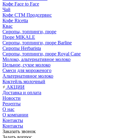
Кофе Face to Face
Чай
Кофе СТМ Продсервис
Кофе Ricetta
Квас
Сиропы, топпинги, пюре
Пюре MIKALE
Сиропы, топпинги, пюре Barline
Сиропы Herbarista
Сиропы, топпинги, пюре Royal Cane
Молоко, альтернативное молоко
Цельное, сухое молоко
Смеси для мороженого
Альтернативное молоко
Коктейль молочный
АКЦИИ
Доставка и оплата
Новости
Рецепты
О нас
О компании
Контакты
Контакты
Заказать звонок
Задать вопрос