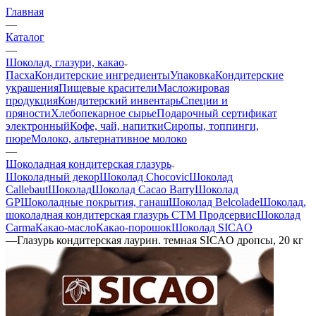
Главная
—
Каталог
—
Шоколад, глазури, какао
Пасха
Кондитерские ингредиенты
Упаковка
Кондитерские
украшения
Пищевые красители
Масложировая
продукция
Кондитерский инвентарь
Специи и
пряности
Хлебопекарное сырье
Подарочный сертификат
электронный
Кофе, чай, напитки
Сиропы, топпинги,
пюре
Молоко, альтернативное молоко
—
Шоколадная кондитерская глазурь
Шоколадный декор
Шоколад Chocovic
Шоколад
Callebaut
Шоколад
Шоколад Cacao Barry
Шоколад
GP
Шоколадные покрытия, ганаш
Шоколад Belcolade
Шоколад,
шоколадная кондитерская глазурь СТМ Продсервис
Шоколад
Carma
Какао-масло
Какао-порошок
Шоколад SICAO
—
Глазурь кондитерская лаурин. темная SICAO дропсы, 20 кг