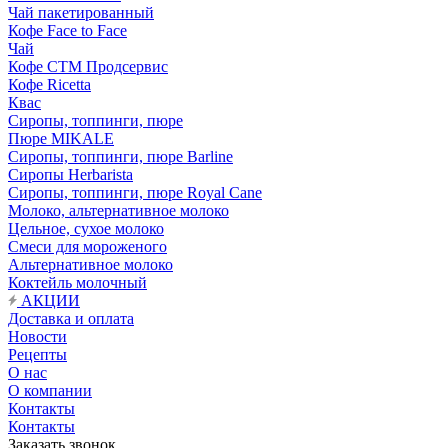
Чай пакетированный
Кофе Face to Face
Чай
Кофе СТМ Продсервис
Кофе Ricetta
Квас
Сиропы, топпинги, пюре
Пюре MIKALE
Сиропы, топпинги, пюре Barline
Сиропы Herbarista
Сиропы, топпинги, пюре Royal Cane
Молоко, альтернативное молоко
Цельное, сухое молоко
Смеси для мороженого
Альтернативное молоко
Коктейль молочный
АКЦИИ
Доставка и оплата
Новости
Рецепты
О нас
О компании
Контакты
Контакты
Заказать звонок