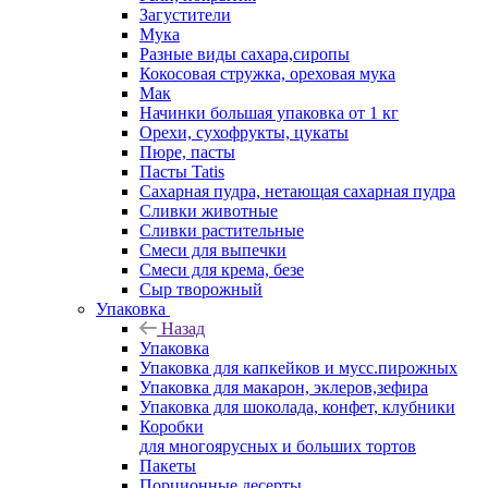
Загустители
Мука
Разные виды сахара,сиропы
Кокосовая стружка, ореховая мука
Мак
Начинки большая упаковка от 1 кг
Орехи, сухофрукты, цукаты
Пюре, пасты
Пасты Tatis
Сахарная пудра, нетающая сахарная пудра
Сливки животные
Сливки растительные
Смеси для выпечки
Смеси для крема, безе
Сыр творожный
Упаковка
Назад
Упаковка
Упаковка для капкейков и мусс.пирожных
Упаковка для макарон, эклеров,зефира
Упаковка для шоколада, конфет, клубники
Коробки
для многоярусных и больших тортов
Пакеты
Порционные десерты