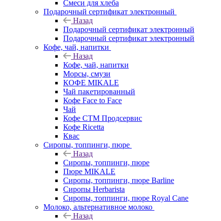
Смеси для хлеба
Подарочный сертификат электронный
Назад
Подарочный сертификат электронный
Подарочный сертификат электронный
Кофе, чай, напитки
Назад
Кофе, чай, напитки
Морсы, смузи
КОФЕ MIKALE
Чай пакетированный
Кофе Face to Face
Чай
Кофе СТМ Продсервис
Кофе Ricetta
Квас
Сиропы, топпинги, пюре
Назад
Сиропы, топпинги, пюре
Пюре MIKALE
Сиропы, топпинги, пюре Barline
Сиропы Herbarista
Сиропы, топпинги, пюре Royal Cane
Молоко, альтернативное молоко
Назад