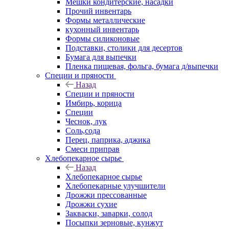
Мешки кондитерские, насадки
Прочий инвентарь
Формы металлические
кухонный инвентарь
Формы силиконовые
Подставки, столики для десертов
Бумага для выпечки
Пленка пищевая, фольга, бумага д/выпечки
Специи и пряности
Назад
Специи и пряности
Имбирь, корица
Специи
Чеснок, лук
Соль,сода
Перец, паприка, аджика
Смеси приправ
Хлебопекарное сырье
Назад
Хлебопекарное сырье
Хлебопекарные улучшители
Дрожжи прессованные
Дрожжи сухие
Закваски, заварки, солод
Посыпки зерновые, кунжут