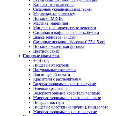
Вафельные украшения
Сахарные украшения,медальоны
Мармелад, маршмеллоу
Посыпки MIXIE
Мастика, марципан
Миндальные, арахисовые лепестки
Сахарная и вафельная печать, бумага
Драже зерновое (1-1,5кг)
Сахарные посыпки (фасовка 0,75-1,5 кг)
Посыпки маленькая фасовка
Цветной сахар
Пищевые красители
Назад
Пищевые красители
Натуральные красители
Для пищевой печати
Красители с распылителем
Водорастворимые красители сухие
Гелевые красители
Водорастворимые красители гелевые
Жирорастворимые красители гелевые
Пищ.фломастеры
Пищевые блестки (кандурин), пищ.золото
Жирорастворимые красители сухие