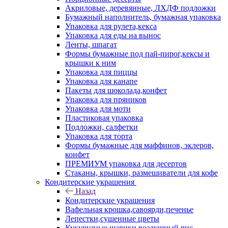
Акриловые, деревянные, ЛХДФ подложки
Бумажный наполнитель, бумажная упаковка
Упаковка для рулета,кекса
Упаковка для еды на вынос
Ленты, шпагат
Формы бумажные под пай-пирог,кексы и
крышки к ним
Упаковка для пиццы
Упаковка для канапе
Пакеты для шоколада,конфет
Упаковка для пряников
Упаковка для моти
Пластиковая упаковка
Подложки, салфетки
Упаковка для торта
Формы бумажные для маффинов, эклеров,
конфет
ПРЕМИУМ упаковка для десертов
Стаканы, крышки, размешиватели для кофе
Кондитерские украшения
Назад
Кондитерские украшения
Вафельная крошка,савоярди,печенье
Лепестки,сушенные цветы
Кукурузные шарики,воздушный рис