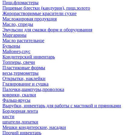
Пищ.фломастеры
Пищевые блестки (кандурин), пищ.золото
Жирорастворимые красители сухие
Масложировая продукция
Масло, спреды
Эмульсии для смазки форм и оборудования
Маргарины
Масло растительное
Бульоны
Майонез,соус
Кондитерский инвентарь
Топперы, свечи
Пластиковые формы
весы,термометры
Открытки, наклейки
Глазирование и сушка
Палочки,шампуры,проволока
коврики, скалки
Фальш-ярусы
Вырубки, инвентарь для работы с мастикой и пряниками
Бордюрная лента
кисти
шпатели,лопатки
Мешки кондитерские, насадки
Прочий инвентарь