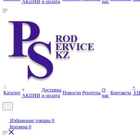
АКЦИИ
и оплата
нас
+
Доставка
О
Каталог
Новости
Рецепты
Контакты
Е
АКЦИИ
и оплата
нас
Избранные товары
0
Корзина
0