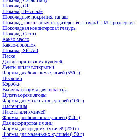
Шоколад Cacao Barry
Шоколад GP
Шоколад Belcolade
Шоколадные покрытия, ганаш
Шоколад, шоколадная кондитерская глазурь СТМ Продсервис
Шоколадная кондитерская глазурь
Шоколад Carma
Какао-масло
Какао-порошок
Шоколад SICAO
Пасха
Для декорирования куличей
Ленты,шпагат,открытки
Формы для больших куличей (550 г)
Посыпки
Коробки
Вырубки,формы для шоколада
Цукаты,орехи,ягоды
Формы для маленьких куличей (100 г)
Пасочницы
Пакеты для куличей
Формы для больших куличей (350 г)
Для декорирования яиц
Формы для средних куличей (200 г)
Формы для маленьких куличей (150 г)