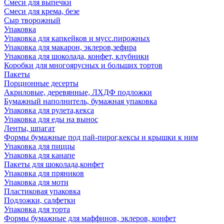
Смеси для выпечки
Смеси для крема, безе
Сыр творожный
Упаковка
Упаковка для капкейков и мусс.пирожных
Упаковка для макарон, эклеров,зефира
Упаковка для шоколада, конфет, клубники
Коробки для многоярусных и больших тортов
Пакеты
Порционные десерты
Акриловые, деревянные, ЛХДФ подложки
Бумажный наполнитель, бумажная упаковка
Упаковка для рулета,кекса
Упаковка для еды на вынос
Ленты, шпагат
Формы бумажные под пай-пирог,кексы и крышки к ним
Упаковка для пиццы
Упаковка для канапе
Пакеты для шоколада,конфет
Упаковка для пряников
Упаковка для моти
Пластиковая упаковка
Подложки, салфетки
Упаковка для торта
Формы бумажные для маффинов, эклеров, конфет