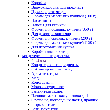
Коробки
Вырубки,формы для шоколада
Цукаты,орехи,ягоды
Формы для маленьких куличей (100 г)
Пасочницы
Пакеты для куличей
Формы для больших куличей (350 г)
Для декорирования яиц
Формы для средних куличей (200 г)
Формы для маленьких куличей (150 г)
Для изготовления кулича
Коробки для шок.яиц
Кондитерские ингредиенты
Назад
Кондитерские ингредиенты
Сублимированные ягоды
Ароматизаторы
Мед
Консервация
Молоко сгущенное
Заменитель сахара
Начинки маленькая упаковка до 1 кг
Ореховые, шоколадные пасты, пралине
Разрыхлители
Гели, покрытия