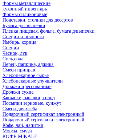
Формы металлические
кухонный инвентарь
Формы силиконовые
Подставки, столики для десертов
Бумага для выпечки
Пленка пищевая, фольга, бумага д/выпечки
Специи и пряности
Имбирь, корица
Специи
Чеснок, лук
Соль,сода
Перец, паприка, аджика
Смеси приправ
Хлебопекарное сырье
Хлебопекарные улучшители
Дрожжи прессованные
Дрожжи сухие
Закваски, заварки, солод
Посыпки зерновые, кунжут
Смеси для хлеба
Подарочный сертификат электронный
Подарочный сертификат электронный
Кофе, чай, напитки
Морсы, смузи
КОФЕ MIKALE