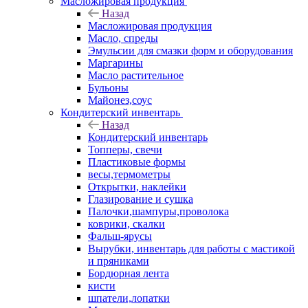
Масложировая продукция
Назад
Масложировая продукция
Масло, спреды
Эмульсии для смазки форм и оборудования
Маргарины
Масло растительное
Бульоны
Майонез,соус
Кондитерский инвентарь
Назад
Кондитерский инвентарь
Топперы, свечи
Пластиковые формы
весы,термометры
Открытки, наклейки
Глазирование и сушка
Палочки,шампуры,проволока
коврики, скалки
Фальш-ярусы
Вырубки, инвентарь для работы с мастикой
и пряниками
Бордюрная лента
кисти
шпатели,лопатки