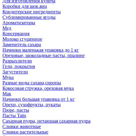
Для изготовления кулича
Коробки для шок.яиц
Кондитерские ингредиенты
Сублимированные ягоды
Ароматизаторы
Мед
Консервация
Молоко сгущенное
Заменитель сахара
Начинки маленькая упаковка до 1 кг
Ореховые, шоколадные пасты, пралине
Разрыхлители
Гели, покрытия
Загустители
Мука
Разные виды сахара,сиропы
Кокосовая стружка, ореховая мука
Мак
Начинки большая упаковка от 1 кг
Орехи, сухофрукты, цукаты
Пюре, пасты
Пасты Tatis
Сахарная пудра, нетающая сахарная пудра
Сливки животные
Сливки растительные