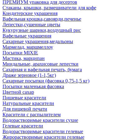
ПРЕМИУМ упаковка для десертов
Стаканы, крышки, размешиватели для кофе
Кондитерские украшения
Вафельная крошка,савоярди,печенье
Лепестки,сушенные цветы
Кукурузные шарики,воздушный рис
Вафельные украшения
Сахарные украшения,медальоны
Мармелад, маршмеллоу
Посыпки MIXIE
Мастика, марципан
Миндальные, арахисовые лепестки
Сахарная и вафельная печать, бумага
Драже зерновое (1-1,5кг)
Сахарные посыпки (фасовка 0,75-1,5 кг)
Посыпки маленькая фасовка
Цветной сахар
Пищевые красители
Натуральные красители
Для пищевой печати
Красители с распылителем
Водорастворимые красители сухие
Гелевые красители
Водорастворимые красители гелевые
Жирорастворимые красители гелевые