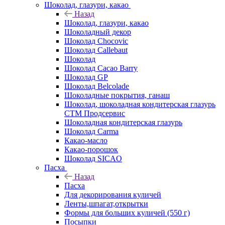
Шоколад, глазури, какао
Назад
Шоколад, глазури, какао
Шоколадный декор
Шоколад Chocovic
Шоколад Callebaut
Шоколад
Шоколад Cacao Barry
Шоколад GP
Шоколад Belcolade
Шоколадные покрытия, ганаш
Шоколад, шоколадная кондитерская глазурь
СТМ Продсервис
Шоколадная кондитерская глазурь
Шоколад Carma
Какао-масло
Какао-порошок
Шоколад SICAO
Пасха
Назад
Пасха
Для декорирования куличей
Ленты,шпагат,открытки
Формы для больших куличей (550 г)
Посыпки