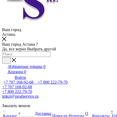
Ваш город
Астана
Ваш город Астана ?
Да, все верно
Выбрать другой
Избранные товары
0
Корзина
0
Войти
+7 707 168-92-68 +7 800 222-79-70
+7 707 168-92-68
+7 800 222-79-70
imkzt@prodservice.ru
Заказать звонок
+
Доставка
О
Каталог
Новости
Рецепты
Контакты
Е