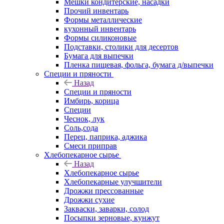
Мешки кондитерские, насадки
Прочий инвентарь
Формы металлические
кухонный инвентарь
Формы силиконовые
Подставки, столики для десертов
Бумага для выпечки
Пленка пищевая, фольга, бумага д/выпечки
Специи и пряности
Назад
Специи и пряности
Имбирь, корица
Специи
Чеснок, лук
Соль,сода
Перец, паприка, аджика
Смеси приправ
Хлебопекарное сырье
Назад
Хлебопекарное сырье
Хлебопекарные улучшители
Дрожжи прессованные
Дрожжи сухие
Закваски, заварки, солод
Посыпки зерновые, кунжут