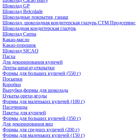
Шоколад Cacao Barry
Шоколад GP
Шоколад Belcolade
Шоколадные покрытия, ганаш
Шоколад, шоколадная кондитерская глазурь СТМ Продсервис
Шоколадная кондитерская глазурь
Шоколад Carma
Какао-масло
Какао-порошок
Шоколад SICAO
Пасха
Для декорирования куличей
Ленты,шпагат,открытки
Формы для больших куличей (550 г)
Посыпки
Коробки
Вырубки,формы для шоколада
Цукаты,орехи,ягоды
Формы для маленьких куличей (100 г)
Пасочницы
Пакеты для куличей
Формы для больших куличей (350 г)
Для декорирования яиц
Формы для средних куличей (200 г)
Формы для маленьких куличей (150 г)