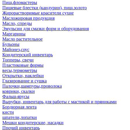
Пищ.фломастеры
Пищевые блестки (кандурин), пищ.золото
Жирорастворимые красители сухие
Масложировая продукция
Масло, спреды
Эмульсии для смазки форм и оборудования
Маргарины
Масло растительное
Бульоны
Майонез,соус
Кондитерский инвентарь
Топперы, свечи
Пластиковые формы
весы,термометры
Открытки, наклейки
Глазирование и сушка
Палочки,шампуры,проволока
коврики, скалки
Фальш-ярусы
Вырубки, инвентарь для работы с мастикой и пряниками
Бордюрная лента
кисти
шпатели,лопатки
Мешки кондитерские, насадки
Прочий инвентарь