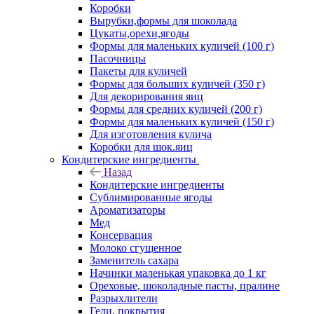
Коробки
Вырубки,формы для шоколада
Цукаты,орехи,ягоды
Формы для маленьких куличей (100 г)
Пасочницы
Пакеты для куличей
Формы для больших куличей (350 г)
Для декорирования яиц
Формы для средних куличей (200 г)
Формы для маленьких куличей (150 г)
Для изготовления кулича
Коробки для шок.яиц
Кондитерские ингредиенты
Назад
Кондитерские ингредиенты
Сублимированные ягоды
Ароматизаторы
Мед
Консервация
Молоко сгущенное
Заменитель сахара
Начинки маленькая упаковка до 1 кг
Ореховые, шоколадные пасты, пралине
Разрыхлители
Гели, покрытия