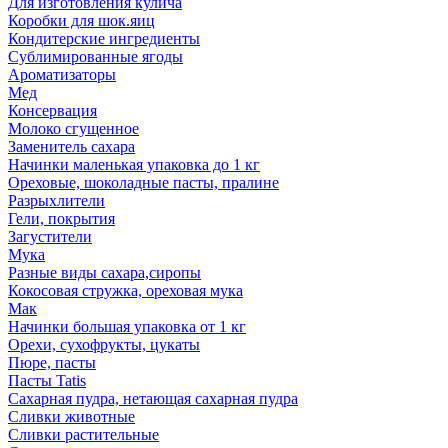
Для изготовления кулича
Коробки для шок.яиц
Кондитерские ингредиенты
Сублимированные ягоды
Ароматизаторы
Мед
Консервация
Молоко сгущенное
Заменитель сахара
Начинки маленькая упаковка до 1 кг
Ореховые, шоколадные пасты, пралине
Разрыхлители
Гели, покрытия
Загустители
Мука
Разные виды сахара,сиропы
Кокосовая стружка, ореховая мука
Мак
Начинки большая упаковка от 1 кг
Орехи, сухофрукты, цукаты
Пюре, пасты
Пасты Tatis
Сахарная пудра, нетающая сахарная пудра
Сливки животные
Сливки растительные