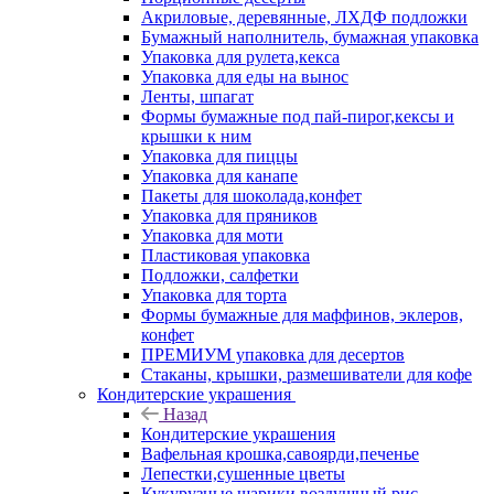
Акриловые, деревянные, ЛХДФ подложки
Бумажный наполнитель, бумажная упаковка
Упаковка для рулета,кекса
Упаковка для еды на вынос
Ленты, шпагат
Формы бумажные под пай-пирог,кексы и
крышки к ним
Упаковка для пиццы
Упаковка для канапе
Пакеты для шоколада,конфет
Упаковка для пряников
Упаковка для моти
Пластиковая упаковка
Подложки, салфетки
Упаковка для торта
Формы бумажные для маффинов, эклеров,
конфет
ПРЕМИУМ упаковка для десертов
Стаканы, крышки, размешиватели для кофе
Кондитерские украшения
Назад
Кондитерские украшения
Вафельная крошка,савоярди,печенье
Лепестки,сушенные цветы
Кукурузные шарики,воздушный рис