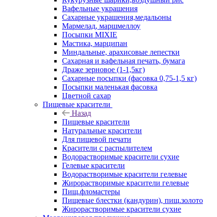
Вафельные украшения
Сахарные украшения,медальоны
Мармелад, маршмеллоу
Посыпки MIXIE
Мастика, марципан
Миндальные, арахисовые лепестки
Сахарная и вафельная печать, бумага
Драже зерновое (1-1,5кг)
Сахарные посыпки (фасовка 0,75-1,5 кг)
Посыпки маленькая фасовка
Цветной сахар
Пищевые красители
Назад
Пищевые красители
Натуральные красители
Для пищевой печати
Красители с распылителем
Водорастворимые красители сухие
Гелевые красители
Водорастворимые красители гелевые
Жирорастворимые красители гелевые
Пищ.фломастеры
Пищевые блестки (кандурин), пищ.золото
Жирорастворимые красители сухие