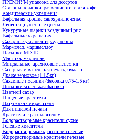
ПРЕМИУМ упаковка для десертов
Стаканы, крышки, размешиватели для кофе
Кондитерские украшения
Вафельная крошка,савоярди,печенье
Лепестки,сушенные цветы
Кукурузные шарики,воздушный рис
Вафельные украшения
Сахарные украшения,медальоны
Мармелад, маршмеллоу
Посыпки MIXIE
Мастика, марципан
Миндальные, арахисовые лепестки
Сахарная и вафельная печать, бумага
Драже зерновое (1-1,5кг)
Сахарные посыпки (фасовка 0,75-1,5 кг)
Посыпки маленькая фасовка
Цветной сахар
Пищевые красители
Натуральные красители
Для пищевой печати
Красители с распылителем
Водорастворимые красители сухие
Гелевые красители
Водорастворимые красители гелевые
Жирорастворимые красители гелевые