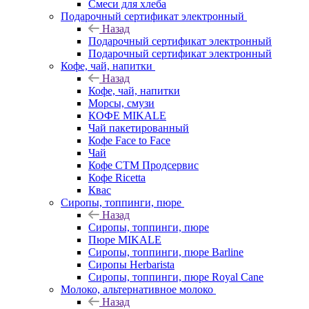
Смеси для хлеба
Подарочный сертификат электронный
Назад
Подарочный сертификат электронный
Подарочный сертификат электронный
Кофе, чай, напитки
Назад
Кофе, чай, напитки
Морсы, смузи
КОФЕ MIKALE
Чай пакетированный
Кофе Face to Face
Чай
Кофе СТМ Продсервис
Кофе Ricetta
Квас
Сиропы, топпинги, пюре
Назад
Сиропы, топпинги, пюре
Пюре MIKALE
Сиропы, топпинги, пюре Barline
Сиропы Herbarista
Сиропы, топпинги, пюре Royal Cane
Молоко, альтернативное молоко
Назад