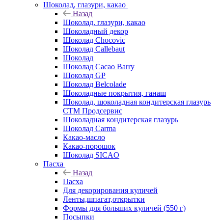
Шоколад, глазури, какао
Назад
Шоколад, глазури, какао
Шоколадный декор
Шоколад Chocovic
Шоколад Callebaut
Шоколад
Шоколад Cacao Barry
Шоколад GP
Шоколад Belcolade
Шоколадные покрытия, ганаш
Шоколад, шоколадная кондитерская глазурь
СТМ Продсервис
Шоколадная кондитерская глазурь
Шоколад Carma
Какао-масло
Какао-порошок
Шоколад SICAO
Пасха
Назад
Пасха
Для декорирования куличей
Ленты,шпагат,открытки
Формы для больших куличей (550 г)
Посыпки