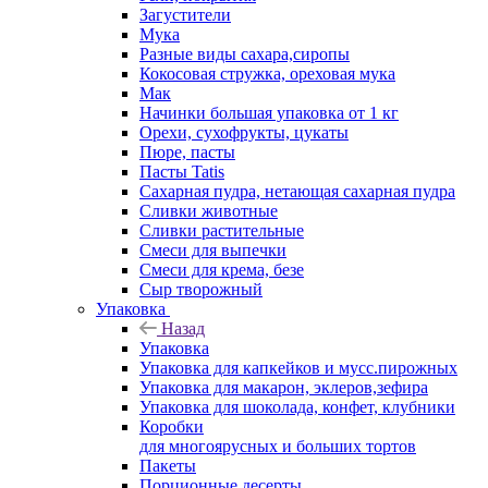
Загустители
Мука
Разные виды сахара,сиропы
Кокосовая стружка, ореховая мука
Мак
Начинки большая упаковка от 1 кг
Орехи, сухофрукты, цукаты
Пюре, пасты
Пасты Tatis
Сахарная пудра, нетающая сахарная пудра
Сливки животные
Сливки растительные
Смеси для выпечки
Смеси для крема, безе
Сыр творожный
Упаковка
Назад
Упаковка
Упаковка для капкейков и мусс.пирожных
Упаковка для макарон, эклеров,зефира
Упаковка для шоколада, конфет, клубники
Коробки
для многоярусных и больших тортов
Пакеты
Порционные десерты