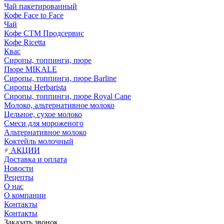
Чай пакетированный
Кофе Face to Face
Чай
Кофе СТМ Продсервис
Кофе Ricetta
Квас
Сиропы, топпинги, пюре
Пюре MIKALE
Сиропы, топпинги, пюре Barline
Сиропы Herbarista
Сиропы, топпинги, пюре Royal Cane
Молоко, альтернативное молоко
Цельное, сухое молоко
Смеси для мороженого
Альтернативное молоко
Коктейль молочный
АКЦИИ
Доставка и оплата
Новости
Рецепты
О нас
О компании
Контакты
Контакты
Заказать звонок