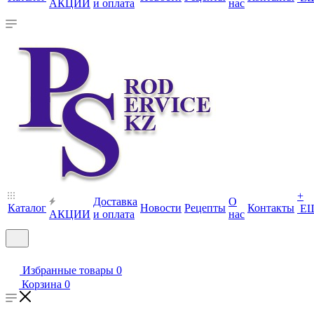
АКЦИИ
и оплата
нас
+
Доставка
О
Каталог
Новости
Рецепты
Контакты
Е
АКЦИИ
и оплата
нас
Избранные товары
0
Корзина
0