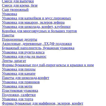
Смеси для выпечки
Смеси для крема, безе
Сыр творожный
Упаковка
Упаковка для капкейков и мусс.пирожных
Упаковка для макарон, эклеров,зефира
Упаковка для шоколада, конфет, клубники
Коробки для многоярусных и больших тортов
Пакеты
Порционные десерты
Акриловые, деревянные, ЛХДФ подложки
Бумажный наполнитель, бумажная упаковка
Упаковка для рулета,кекса
Упаковка для еды на вынос
Ленты, шпагат
Формы бумажные под пай-пирог,кексы и крышки к ним
Упаковка для пиццы
Упаковка для канапе
Пакеты для шоколада,конфет
Упаковка для пряников
Упаковка для моти
Пластиковая упаковка
Подложки, салфетки
Упаковка для торта
Формы бумажные для маффинов, эклеров, конфет