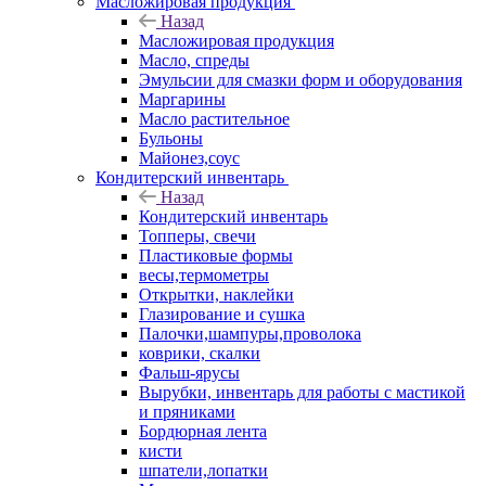
Масложировая продукция
Назад
Масложировая продукция
Масло, спреды
Эмульсии для смазки форм и оборудования
Маргарины
Масло растительное
Бульоны
Майонез,соус
Кондитерский инвентарь
Назад
Кондитерский инвентарь
Топперы, свечи
Пластиковые формы
весы,термометры
Открытки, наклейки
Глазирование и сушка
Палочки,шампуры,проволока
коврики, скалки
Фальш-ярусы
Вырубки, инвентарь для работы с мастикой
и пряниками
Бордюрная лента
кисти
шпатели,лопатки