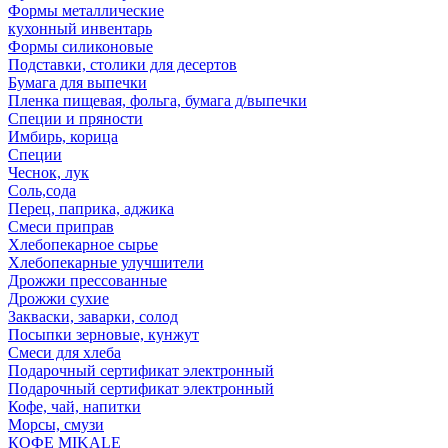
Формы металлические
кухонный инвентарь
Формы силиконовые
Подставки, столики для десертов
Бумага для выпечки
Пленка пищевая, фольга, бумага д/выпечки
Специи и пряности
Имбирь, корица
Специи
Чеснок, лук
Соль,сода
Перец, паприка, аджика
Смеси приправ
Хлебопекарное сырье
Хлебопекарные улучшители
Дрожжи прессованные
Дрожжи сухие
Закваски, заварки, солод
Посыпки зерновые, кунжут
Смеси для хлеба
Подарочный сертификат электронный
Подарочный сертификат электронный
Кофе, чай, напитки
Морсы, смузи
КОФЕ MIKALE