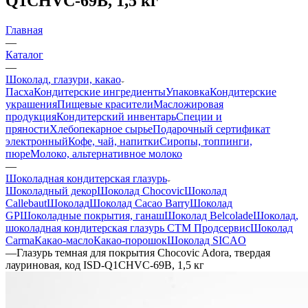
Q1CHVC-69B, 1,5 кг
Главная
—
Каталог
—
Шоколад, глазури, какао
Пасха
Кондитерские ингредиенты
Упаковка
Кондитерские
украшения
Пищевые красители
Масложировая
продукция
Кондитерский инвентарь
Специи и
пряности
Хлебопекарное сырье
Подарочный сертификат
электронный
Кофе, чай, напитки
Сиропы, топпинги,
пюре
Молоко, альтернативное молоко
—
Шоколадная кондитерская глазурь
Шоколадный декор
Шоколад Chocovic
Шоколад
Callebaut
Шоколад
Шоколад Cacao Barry
Шоколад
GP
Шоколадные покрытия, ганаш
Шоколад Belcolade
Шоколад,
шоколадная кондитерская глазурь СТМ Продсервис
Шоколад
Carma
Какао-масло
Какао-порошок
Шоколад SICAO
—
Глазурь темная для покрытия Chocovic Adora, твердая
лауриновая, код ISD-Q1CHVC-69B, 1,5 кг