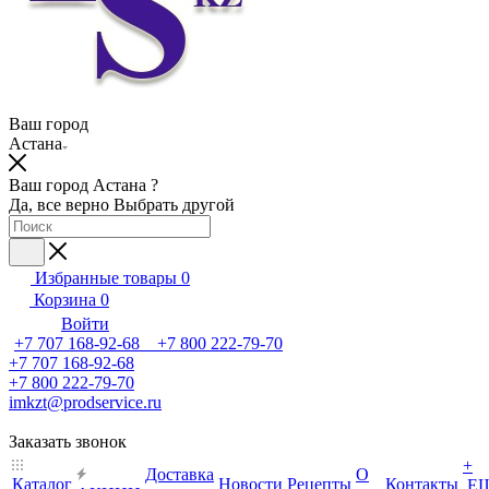
Ваш город
Астана
Ваш город Астана ?
Да, все верно
Выбрать другой
Избранные товары
0
Корзина
0
Войти
+7 707 168-92-68 +7 800 222-79-70
+7 707 168-92-68
+7 800 222-79-70
imkzt@prodservice.ru
Заказать звонок
+
Доставка
О
Каталог
Новости
Рецепты
Контакты
Е