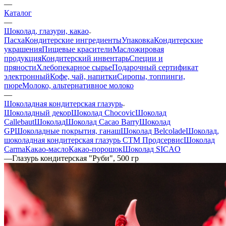
—
Каталог
—
Шоколад, глазури, какао
Пасха
Кондитерские ингредиенты
Упаковка
Кондитерские
украшения
Пищевые красители
Масложировая
продукция
Кондитерский инвентарь
Специи и
пряности
Хлебопекарное сырье
Подарочный сертификат
электронный
Кофе, чай, напитки
Сиропы, топпинги,
пюре
Молоко, альтернативное молоко
—
Шоколадная кондитерская глазурь
Шоколадный декор
Шоколад Chocovic
Шоколад
Callebaut
Шоколад
Шоколад Cacao Barry
Шоколад
GP
Шоколадные покрытия, ганаш
Шоколад Belcolade
Шоколад,
шоколадная кондитерская глазурь СТМ Продсервис
Шоколад
Carma
Какао-масло
Какао-порошок
Шоколад SICAO
—
Глазурь кондитерская "Руби", 500 гр