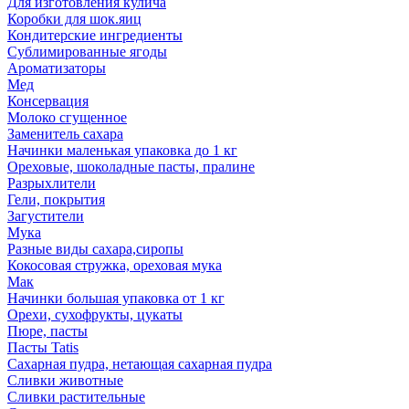
Для изготовления кулича
Коробки для шок.яиц
Кондитерские ингредиенты
Сублимированные ягоды
Ароматизаторы
Мед
Консервация
Молоко сгущенное
Заменитель сахара
Начинки маленькая упаковка до 1 кг
Ореховые, шоколадные пасты, пралине
Разрыхлители
Гели, покрытия
Загустители
Мука
Разные виды сахара,сиропы
Кокосовая стружка, ореховая мука
Мак
Начинки большая упаковка от 1 кг
Орехи, сухофрукты, цукаты
Пюре, пасты
Пасты Tatis
Сахарная пудра, нетающая сахарная пудра
Сливки животные
Сливки растительные