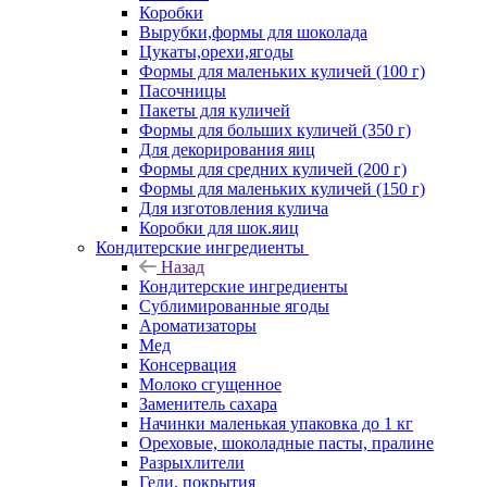
Коробки
Вырубки,формы для шоколада
Цукаты,орехи,ягоды
Формы для маленьких куличей (100 г)
Пасочницы
Пакеты для куличей
Формы для больших куличей (350 г)
Для декорирования яиц
Формы для средних куличей (200 г)
Формы для маленьких куличей (150 г)
Для изготовления кулича
Коробки для шок.яиц
Кондитерские ингредиенты
Назад
Кондитерские ингредиенты
Сублимированные ягоды
Ароматизаторы
Мед
Консервация
Молоко сгущенное
Заменитель сахара
Начинки маленькая упаковка до 1 кг
Ореховые, шоколадные пасты, пралине
Разрыхлители
Гели, покрытия