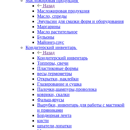
Масложировая продукция
Назад
Масложировая продукция
Масло, спреды
Эмульсии для смазки форм и оборудования
Маргарины
Масло растительное
Бульоны
Майонез,соус
Кондитерский инвентарь
Назад
Кондитерский инвентарь
Топперы, свечи
Пластиковые формы
весы,термометры
Открытки, наклейки
Глазирование и сушка
Палочки,шампуры,проволока
коврики, скалки
Фальш-ярусы
Вырубки, инвентарь для работы с мастикой
и пряниками
Бордюрная лента
кисти
шпатели,лопатки