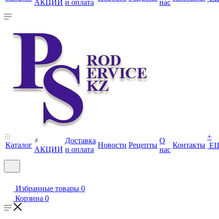
АКЦИИ
и оплата
нас
+
Доставка
О
Каталог
Новости
Рецепты
Контакты
Е
АКЦИИ
и оплата
нас
Избранные товары
0
Корзина
0