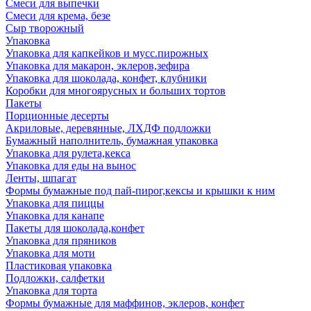
Смеси для выпечки
Смеси для крема, безе
Сыр творожный
Упаковка
Упаковка для капкейков и мусс.пирожных
Упаковка для макарон, эклеров,зефира
Упаковка для шоколада, конфет, клубники
Коробки для многоярусных и больших тортов
Пакеты
Порционные десерты
Акриловые, деревянные, ЛХДФ подложки
Бумажный наполнитель, бумажная упаковка
Упаковка для рулета,кекса
Упаковка для еды на вынос
Ленты, шпагат
Формы бумажные под пай-пирог,кексы и крышки к ним
Упаковка для пиццы
Упаковка для канапе
Пакеты для шоколада,конфет
Упаковка для пряников
Упаковка для моти
Пластиковая упаковка
Подложки, салфетки
Упаковка для торта
Формы бумажные для маффинов, эклеров, конфет