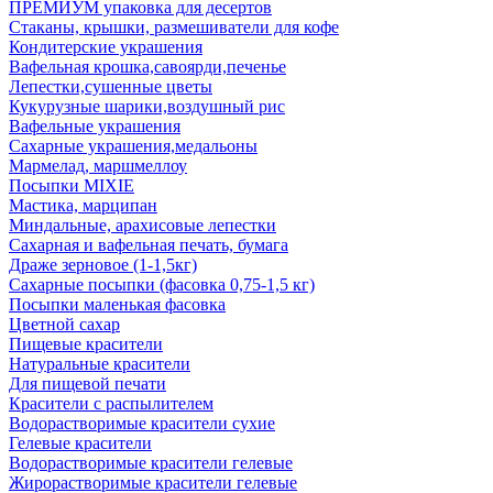
ПРЕМИУМ упаковка для десертов
Стаканы, крышки, размешиватели для кофе
Кондитерские украшения
Вафельная крошка,савоярди,печенье
Лепестки,сушенные цветы
Кукурузные шарики,воздушный рис
Вафельные украшения
Сахарные украшения,медальоны
Мармелад, маршмеллоу
Посыпки MIXIE
Мастика, марципан
Миндальные, арахисовые лепестки
Сахарная и вафельная печать, бумага
Драже зерновое (1-1,5кг)
Сахарные посыпки (фасовка 0,75-1,5 кг)
Посыпки маленькая фасовка
Цветной сахар
Пищевые красители
Натуральные красители
Для пищевой печати
Красители с распылителем
Водорастворимые красители сухие
Гелевые красители
Водорастворимые красители гелевые
Жирорастворимые красители гелевые