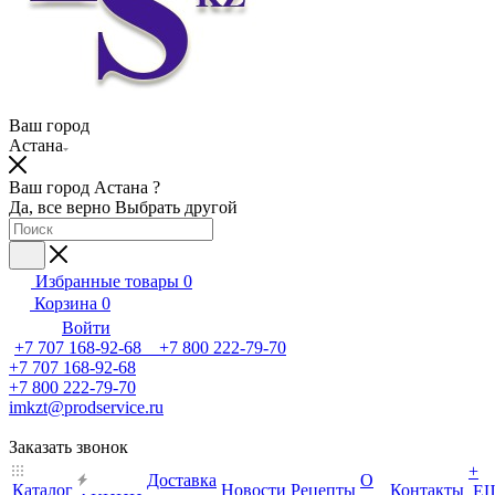
Ваш город
Астана
Ваш город Астана ?
Да, все верно
Выбрать другой
Избранные товары
0
Корзина
0
Войти
+7 707 168-92-68 +7 800 222-79-70
+7 707 168-92-68
+7 800 222-79-70
imkzt@prodservice.ru
Заказать звонок
+
Доставка
О
Каталог
Новости
Рецепты
Контакты
Е