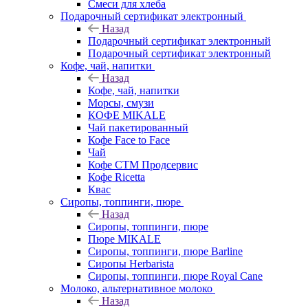
Смеси для хлеба
Подарочный сертификат электронный
Назад
Подарочный сертификат электронный
Подарочный сертификат электронный
Кофе, чай, напитки
Назад
Кофе, чай, напитки
Морсы, смузи
КОФЕ MIKALE
Чай пакетированный
Кофе Face to Face
Чай
Кофе СТМ Продсервис
Кофе Ricetta
Квас
Сиропы, топпинги, пюре
Назад
Сиропы, топпинги, пюре
Пюре MIKALE
Сиропы, топпинги, пюре Barline
Сиропы Herbarista
Сиропы, топпинги, пюре Royal Cane
Молоко, альтернативное молоко
Назад