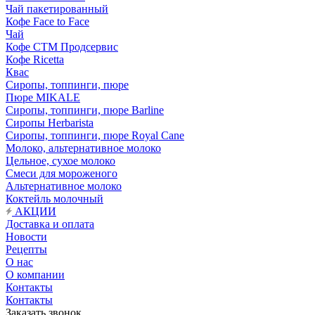
Чай пакетированный
Кофе Face to Face
Чай
Кофе СТМ Продсервис
Кофе Ricetta
Квас
Сиропы, топпинги, пюре
Пюре MIKALE
Сиропы, топпинги, пюре Barline
Сиропы Herbarista
Сиропы, топпинги, пюре Royal Cane
Молоко, альтернативное молоко
Цельное, сухое молоко
Смеси для мороженого
Альтернативное молоко
Коктейль молочный
АКЦИИ
Доставка и оплата
Новости
Рецепты
О нас
О компании
Контакты
Контакты
Заказать звонок