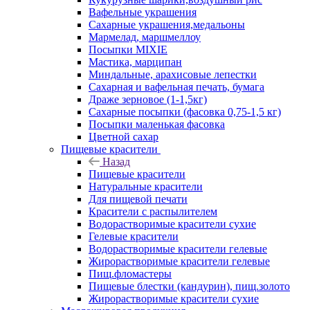
Вафельные украшения
Сахарные украшения,медальоны
Мармелад, маршмеллоу
Посыпки MIXIE
Мастика, марципан
Миндальные, арахисовые лепестки
Сахарная и вафельная печать, бумага
Драже зерновое (1-1,5кг)
Сахарные посыпки (фасовка 0,75-1,5 кг)
Посыпки маленькая фасовка
Цветной сахар
Пищевые красители
Назад
Пищевые красители
Натуральные красители
Для пищевой печати
Красители с распылителем
Водорастворимые красители сухие
Гелевые красители
Водорастворимые красители гелевые
Жирорастворимые красители гелевые
Пищ.фломастеры
Пищевые блестки (кандурин), пищ.золото
Жирорастворимые красители сухие