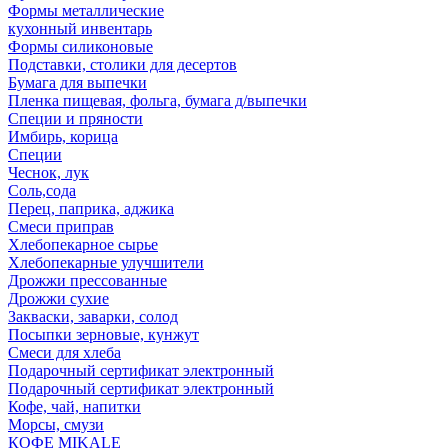
Формы металлические
кухонный инвентарь
Формы силиконовые
Подставки, столики для десертов
Бумага для выпечки
Пленка пищевая, фольга, бумага д/выпечки
Специи и пряности
Имбирь, корица
Специи
Чеснок, лук
Соль,сода
Перец, паприка, аджика
Смеси приправ
Хлебопекарное сырье
Хлебопекарные улучшители
Дрожжи прессованные
Дрожжи сухие
Закваски, заварки, солод
Посыпки зерновые, кунжут
Смеси для хлеба
Подарочный сертификат электронный
Подарочный сертификат электронный
Кофе, чай, напитки
Морсы, смузи
КОФЕ MIKALE