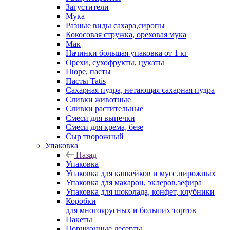
Загустители
Мука
Разные виды сахара,сиропы
Кокосовая стружка, ореховая мука
Мак
Начинки большая упаковка от 1 кг
Орехи, сухофрукты, цукаты
Пюре, пасты
Пасты Tatis
Сахарная пудра, нетающая сахарная пудра
Сливки животные
Сливки растительные
Смеси для выпечки
Смеси для крема, безе
Сыр творожный
Упаковка
Назад
Упаковка
Упаковка для капкейков и мусс.пирожных
Упаковка для макарон, эклеров,зефира
Упаковка для шоколада, конфет, клубники
Коробки
для многоярусных и больших тортов
Пакеты
Порционные десерты