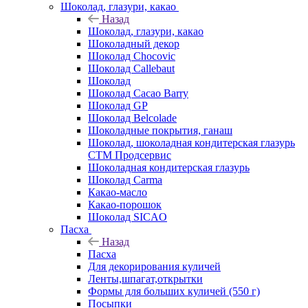
Шоколад, глазури, какао
Назад
Шоколад, глазури, какао
Шоколадный декор
Шоколад Chocovic
Шоколад Callebaut
Шоколад
Шоколад Cacao Barry
Шоколад GP
Шоколад Belcolade
Шоколадные покрытия, ганаш
Шоколад, шоколадная кондитерская глазурь
СТМ Продсервис
Шоколадная кондитерская глазурь
Шоколад Carma
Какао-масло
Какао-порошок
Шоколад SICAO
Пасха
Назад
Пасха
Для декорирования куличей
Ленты,шпагат,открытки
Формы для больших куличей (550 г)
Посыпки