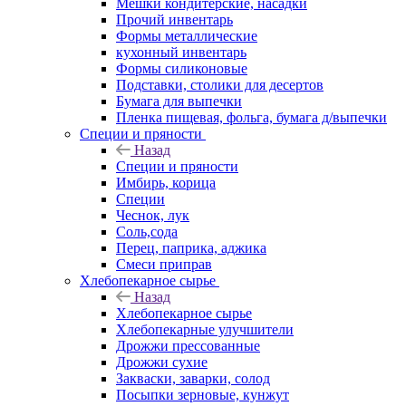
Мешки кондитерские, насадки
Прочий инвентарь
Формы металлические
кухонный инвентарь
Формы силиконовые
Подставки, столики для десертов
Бумага для выпечки
Пленка пищевая, фольга, бумага д/выпечки
Специи и пряности
Назад
Специи и пряности
Имбирь, корица
Специи
Чеснок, лук
Соль,сода
Перец, паприка, аджика
Смеси приправ
Хлебопекарное сырье
Назад
Хлебопекарное сырье
Хлебопекарные улучшители
Дрожжи прессованные
Дрожжи сухие
Закваски, заварки, солод
Посыпки зерновые, кунжут