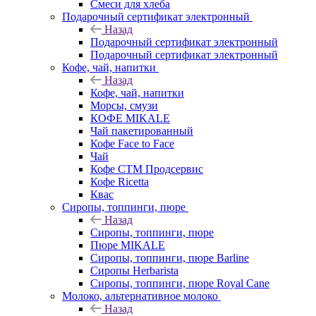
Смеси для хлеба
Подарочный сертификат электронный
Назад
Подарочный сертификат электронный
Подарочный сертификат электронный
Кофе, чай, напитки
Назад
Кофе, чай, напитки
Морсы, смузи
КОФЕ MIKALE
Чай пакетированный
Кофе Face to Face
Чай
Кофе СТМ Продсервис
Кофе Ricetta
Квас
Сиропы, топпинги, пюре
Назад
Сиропы, топпинги, пюре
Пюре MIKALE
Сиропы, топпинги, пюре Barline
Сиропы Herbarista
Сиропы, топпинги, пюре Royal Cane
Молоко, альтернативное молоко
Назад