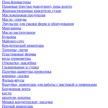
Пищ.фломастеры
Пищевые блестки (кандурин), пищ.золото
Жирорастворимые красители сухие
Масложировая продукция
Масло, спреды
Эмульсии для смазки форм и оборудования
Маргарины
Масло растительное
Бульоны
Майонез,соус
Кондитерский инвентарь
Топперы, свечи
Пластиковые формы
весы,термометры
Открытки, наклейки
Глазирование и сушка
Палочки,шампуры,проволока
коврики, скалки
Фальш-ярусы
Вырубки, инвентарь для работы с мастикой и пряниками
Бордюрная лента
кисти
шпатели,лопатки
Мешки кондитерские, насадки
Прочий инвентарь