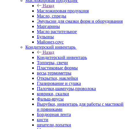
Масложировая продукция
Назад
Масложировая продукция
Масло, спреды
Эмульсии для смазки форм и оборудования
Маргарины
Масло растительное
Бульоны
Майонез,соус
Кондитерский инвентарь
Назад
Кондитерский инвентарь
Топперы, свечи
Пластиковые формы
весы,термометры
Открытки, наклейки
Глазирование и сушка
Палочки,шампуры,проволока
коврики, скалки
Фальш-ярусы
Вырубки, инвентарь для работы с мастикой
и пряниками
Бордюрная лента
кисти
шпатели,лопатки