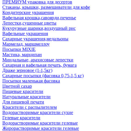
ПРЕМИУМ упаковка для десертов
Стаканы, крышки, размешиватели для кофе
Кондитерские украшения
Вафельная крошка,савоярди,печенье
Лепестки,сушенные цветы
Кукурузные шарики,воздушный рис
Вафельные украшения
Сахарные украшения,медальоны
Мармелад, маршмеллоу
Посыпки MIXIE
Мастика, марципан
Миндальные, арахисовые лепестки
Сахарная и вафельная печать, бумага
Драже зерновое (1-1,5кг)
Сахарные посыпки (фасовка 0,75-1,5 кг)
Посыпки маленькая фасовка
Цветной сахар
Пищевые красители
Натуральные красители
Для пищевой печати
Красители с распылителем
Водорастворимые красители сухие
Гелевые красители
Водорастворимые красители гелевые
Жирорастворимые красители гелевые