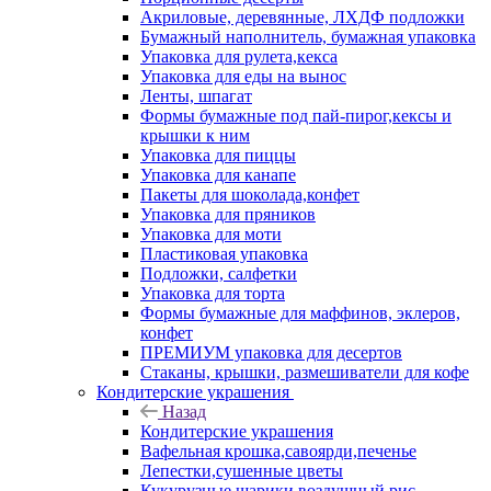
Акриловые, деревянные, ЛХДФ подложки
Бумажный наполнитель, бумажная упаковка
Упаковка для рулета,кекса
Упаковка для еды на вынос
Ленты, шпагат
Формы бумажные под пай-пирог,кексы и
крышки к ним
Упаковка для пиццы
Упаковка для канапе
Пакеты для шоколада,конфет
Упаковка для пряников
Упаковка для моти
Пластиковая упаковка
Подложки, салфетки
Упаковка для торта
Формы бумажные для маффинов, эклеров,
конфет
ПРЕМИУМ упаковка для десертов
Стаканы, крышки, размешиватели для кофе
Кондитерские украшения
Назад
Кондитерские украшения
Вафельная крошка,савоярди,печенье
Лепестки,сушенные цветы
Кукурузные шарики,воздушный рис