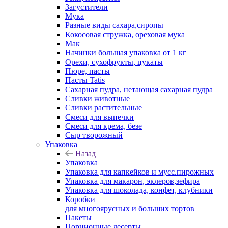
Загустители
Мука
Разные виды сахара,сиропы
Кокосовая стружка, ореховая мука
Мак
Начинки большая упаковка от 1 кг
Орехи, сухофрукты, цукаты
Пюре, пасты
Пасты Tatis
Сахарная пудра, нетающая сахарная пудра
Сливки животные
Сливки растительные
Смеси для выпечки
Смеси для крема, безе
Сыр творожный
Упаковка
Назад
Упаковка
Упаковка для капкейков и мусс.пирожных
Упаковка для макарон, эклеров,зефира
Упаковка для шоколада, конфет, клубники
Коробки
для многоярусных и больших тортов
Пакеты
Порционные десерты