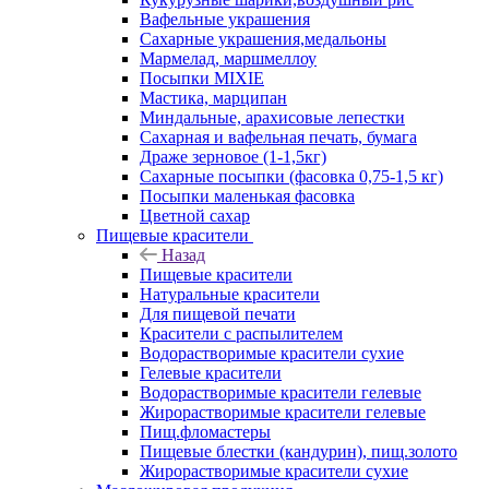
Вафельные украшения
Сахарные украшения,медальоны
Мармелад, маршмеллоу
Посыпки MIXIE
Мастика, марципан
Миндальные, арахисовые лепестки
Сахарная и вафельная печать, бумага
Драже зерновое (1-1,5кг)
Сахарные посыпки (фасовка 0,75-1,5 кг)
Посыпки маленькая фасовка
Цветной сахар
Пищевые красители
Назад
Пищевые красители
Натуральные красители
Для пищевой печати
Красители с распылителем
Водорастворимые красители сухие
Гелевые красители
Водорастворимые красители гелевые
Жирорастворимые красители гелевые
Пищ.фломастеры
Пищевые блестки (кандурин), пищ.золото
Жирорастворимые красители сухие