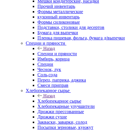
Мешки кондитерские, насадки
Прочий инвентарь
Формы металлические
кухонный инвентарь
Формы силиконовые
Подставки, столики для десертов
Бумага для выпечки
Пленка пищевая, фольга, бумага д/выпечки
Специи и пряности
Назад
Специи и пряности
Имбирь, корица
Специи
Чеснок, лук
Соль,сода
Перец, паприка, аджика
Смеси приправ
Хлебопекарное сырье
Назад
Хлебопекарное сырье
Хлебопекарные улучшители
Дрожжи прессованные
Дрожжи сухие
Закваски, заварки, солод
Посыпки зерновые, кунжут