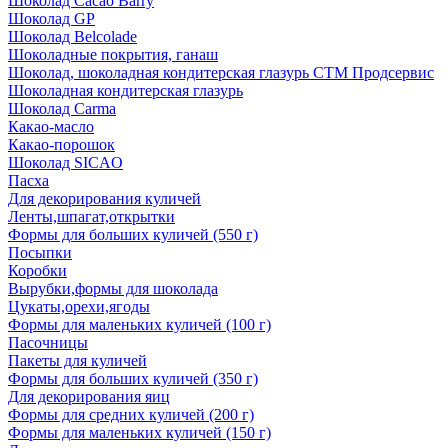
Шоколад Cacao Barry
Шоколад GP
Шоколад Belcolade
Шоколадные покрытия, ганаш
Шоколад, шоколадная кондитерская глазурь СТМ Продсервис
Шоколадная кондитерская глазурь
Шоколад Carma
Какао-масло
Какао-порошок
Шоколад SICAO
Пасха
Для декорирования куличей
Ленты,шпагат,открытки
Формы для больших куличей (550 г)
Посыпки
Коробки
Вырубки,формы для шоколада
Цукаты,орехи,ягоды
Формы для маленьких куличей (100 г)
Пасочницы
Пакеты для куличей
Формы для больших куличей (350 г)
Для декорирования яиц
Формы для средних куличей (200 г)
Формы для маленьких куличей (150 г)