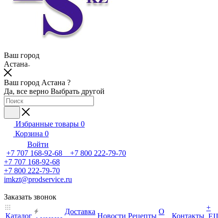
Ваш город
Астана
Ваш город Астана ?
Да, все верно
Выбрать другой
Избранные товары
0
Корзина
0
Войти
+7 707 168-92-68 +7 800 222-79-70
+7 707 168-92-68
+7 800 222-79-70
imkzt@prodservice.ru
Заказать звонок
+
Доставка
О
Каталог
Новости
Рецепты
Контакты
Е