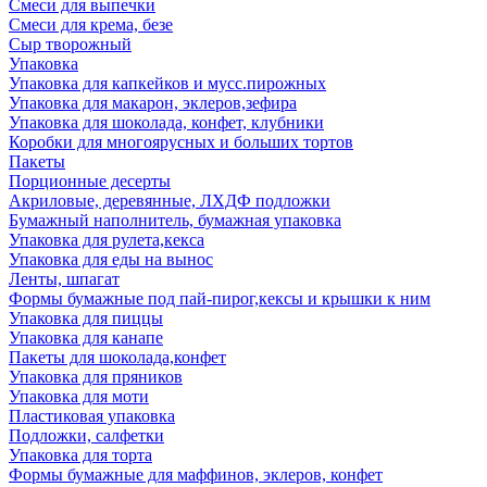
Смеси для выпечки
Смеси для крема, безе
Сыр творожный
Упаковка
Упаковка для капкейков и мусс.пирожных
Упаковка для макарон, эклеров,зефира
Упаковка для шоколада, конфет, клубники
Коробки для многоярусных и больших тортов
Пакеты
Порционные десерты
Акриловые, деревянные, ЛХДФ подложки
Бумажный наполнитель, бумажная упаковка
Упаковка для рулета,кекса
Упаковка для еды на вынос
Ленты, шпагат
Формы бумажные под пай-пирог,кексы и крышки к ним
Упаковка для пиццы
Упаковка для канапе
Пакеты для шоколада,конфет
Упаковка для пряников
Упаковка для моти
Пластиковая упаковка
Подложки, салфетки
Упаковка для торта
Формы бумажные для маффинов, эклеров, конфет