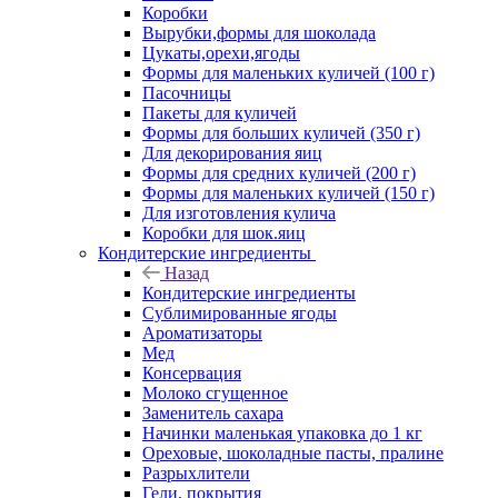
Коробки
Вырубки,формы для шоколада
Цукаты,орехи,ягоды
Формы для маленьких куличей (100 г)
Пасочницы
Пакеты для куличей
Формы для больших куличей (350 г)
Для декорирования яиц
Формы для средних куличей (200 г)
Формы для маленьких куличей (150 г)
Для изготовления кулича
Коробки для шок.яиц
Кондитерские ингредиенты
Назад
Кондитерские ингредиенты
Сублимированные ягоды
Ароматизаторы
Мед
Консервация
Молоко сгущенное
Заменитель сахара
Начинки маленькая упаковка до 1 кг
Ореховые, шоколадные пасты, пралине
Разрыхлители
Гели, покрытия