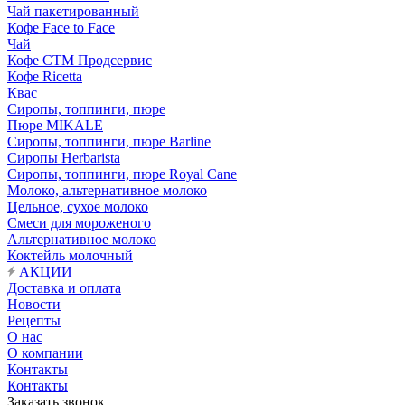
Чай пакетированный
Кофе Face to Face
Чай
Кофе СТМ Продсервис
Кофе Ricetta
Квас
Сиропы, топпинги, пюре
Пюре MIKALE
Сиропы, топпинги, пюре Barline
Сиропы Herbarista
Сиропы, топпинги, пюре Royal Cane
Молоко, альтернативное молоко
Цельное, сухое молоко
Смеси для мороженого
Альтернативное молоко
Коктейль молочный
АКЦИИ
Доставка и оплата
Новости
Рецепты
О нас
О компании
Контакты
Контакты
Заказать звонок