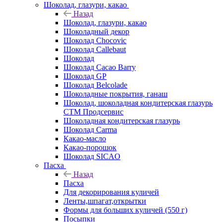
Шоколад, глазури, какао
Назад
Шоколад, глазури, какао
Шоколадный декор
Шоколад Chocovic
Шоколад Callebaut
Шоколад
Шоколад Cacao Barry
Шоколад GP
Шоколад Belcolade
Шоколадные покрытия, ганаш
Шоколад, шоколадная кондитерская глазурь
СТМ Продсервис
Шоколадная кондитерская глазурь
Шоколад Carma
Какао-масло
Какао-порошок
Шоколад SICAO
Пасха
Назад
Пасха
Для декорирования куличей
Ленты,шпагат,открытки
Формы для больших куличей (550 г)
Посыпки