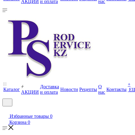
АКЦИИ
и оплата
нас
+
Доставка
О
Каталог
Новости
Рецепты
Контакты
Е
АКЦИИ
и оплата
нас
Избранные товары
0
Корзина
0