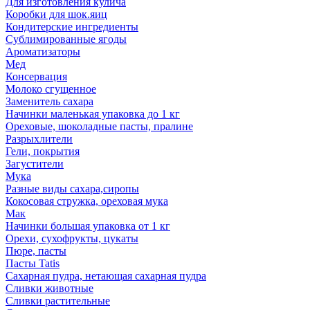
Для изготовления кулича
Коробки для шок.яиц
Кондитерские ингредиенты
Сублимированные ягоды
Ароматизаторы
Мед
Консервация
Молоко сгущенное
Заменитель сахара
Начинки маленькая упаковка до 1 кг
Ореховые, шоколадные пасты, пралине
Разрыхлители
Гели, покрытия
Загустители
Мука
Разные виды сахара,сиропы
Кокосовая стружка, ореховая мука
Мак
Начинки большая упаковка от 1 кг
Орехи, сухофрукты, цукаты
Пюре, пасты
Пасты Tatis
Сахарная пудра, нетающая сахарная пудра
Сливки животные
Сливки растительные