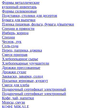
Формы металлические
кухонный инвентарь
Формы силиконовые
Подставки, столики для десертов
Бумага для выпечки
Пленка пищевая, фольга, бумага д/выпечки
Специи и пряности
Имбирь, корица
Специи
Чеснок, лук
Соль,сода
Перец, паприка, аджика
Смеси приправ
Хлебопекарное сырье
Хлебопекарные улучшители
Дрожжи прессованные
Дрожжи сухие
Закваски, заварки, солод
Посыпки зерновые, кунжут
Смеси для хлеба
Подарочный сертификат электронный
Подарочный сертификат электронный
Кофе, чай, напитки
Морсы, смузи
КОФЕ MIKALE