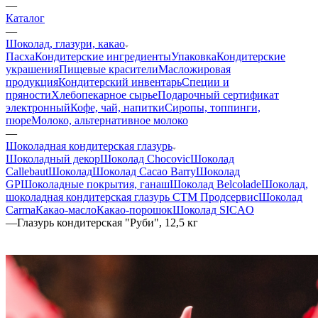
—
Каталог
—
Шоколад, глазури, какао
Пасха
Кондитерские ингредиенты
Упаковка
Кондитерские
украшения
Пищевые красители
Масложировая
продукция
Кондитерский инвентарь
Специи и
пряности
Хлебопекарное сырье
Подарочный сертификат
электронный
Кофе, чай, напитки
Сиропы, топпинги,
пюре
Молоко, альтернативное молоко
—
Шоколадная кондитерская глазурь
Шоколадный декор
Шоколад Chocovic
Шоколад
Callebaut
Шоколад
Шоколад Cacao Barry
Шоколад
GP
Шоколадные покрытия, ганаш
Шоколад Belcolade
Шоколад,
шоколадная кондитерская глазурь СТМ Продсервис
Шоколад
Carma
Какао-масло
Какао-порошок
Шоколад SICAO
—
Глазурь кондитерская "Руби", 12,5 кг